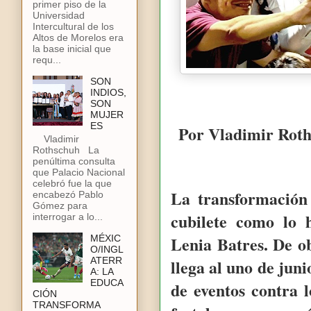
primer piso de la
Universidad
Intercultural de los
Altos de Morelos era
la base inicial que
requ...
SON
INDIOS,
SON
MUJER
ES
Por Vladimir Rot
Vladimir
Rothschuh La
penúltima consulta
que Palacio Nacional
celebró fue la que
La transformación
encabezó Pablo
Gómez para
cubilete como lo 
interrogar a lo...
Lenia Batres. De o
MÉXIC
O/INGL
ATERR
llega al uno de jun
A: LA
EDUCA
de eventos contra 
CIÓN
TRANSFORMA