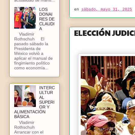
LOS
en
sábado, mayo 31, 2025
DONAI
RES DE
CLAUDI
A
ELECCIÓN JUDIC
Vladimir
Rothschuh El
pasado sábado la
Presidenta de
México volvió a
aplicar el manual de
fingimiento político
como economía...
INTERC
ULTUR
AL
SUPERI
OR Y
ALIMENTACIÓN
BÁSICA
Vladimir
Rothschuh
Arrancar con el