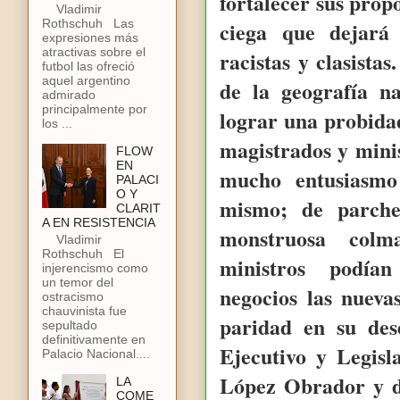
fortalecer sus prop
Vladimir
Rothschuh Las
ciega que dejará 
expresiones más
atractivas sobre el
racistas y clasista
futbol las ofreció
aquel argentino
de la geografía n
admirado
principalmente por
lograr una probida
los ...
magistrados y mini
FLOW
EN
mucho entusiasmo
PALACI
O Y
mismo; de parch
CLARIT
A EN RESISTENCIA
monstruosa colman
Vladimir
Rothschuh El
ministros podían 
injerencismo como
un temor del
negocios las nueva
ostracismo
chauvinista fue
paridad en su des
sepultado
definitivamente en
Ejecutivo y Legisl
Palacio Nacional....
López Obrador y d
LA
COME