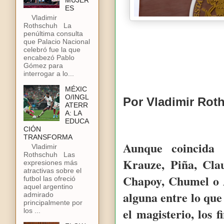
MUJER
ES
Vladimir
Rothschuh La
penúltima consulta
que Palacio Nacional
celebró fue la que
encabezó Pablo
Gómez para
interrogar a lo...
MÉXIC
O/INGL
Por Vladimir Rot
ATERR
A: LA
EDUCA
CIÓN
TRANSFORMA
Aunque coincida
Vladimir
Rothschuh Las
Krauze, Piña, Cla
expresiones más
atractivas sobre el
Chapoy, Chumel o
futbol las ofreció
aquel argentino
alguna entre lo qu
admirado
principalmente por
el magisterio, los 
los ...