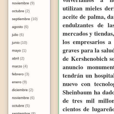
noviembre
(9)
utilizan mieles de
octubre
(2)
aceite de palma, da
septiembre
(10)
endulzantes de la
agosto
(6)
mercados y tiendas
julio
(6)
los empresarios a 
junio
(10)
graves para la salu
mayo
(1)
de Kershenobich so
abril
(2)
anuncio monument
marzo
(4)
tendrán un hospit
febrero
(3)
nuevo con tecnolo
enero
(9)
Sheinbaum ha dado
diciembre
(2)
noviembre
(6)
de tres mil millo
octubre
(5)
cientos de lugareñ
septiembre
(8)