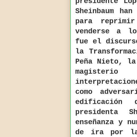
presidente Ló
Sheinbaum han
para reprimi
venderse a lo
fue el discurs
la Transforma
Peña Nieto, la
magisterio
interpretacio
como adversa
edificación
presidenta S
enseñanza y nu
de ira por l