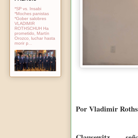
*SP vs. Insabi
*Moches panistas
*Gober salobres
VLADIMIR
ROTHSCHUH Ha
prometido, Martín
Orozco, luchar hasta
morir p...
Por Vladimir Roth
Clausewitz seña