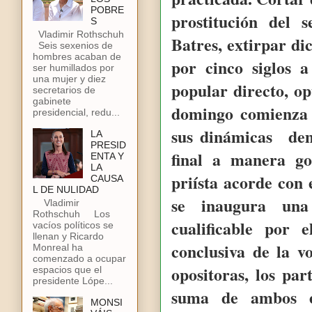
POBRE
prostitución del s
S
Vladimir Rothschuh
Batres, extirpar di
Seis sexenios de
hombres acaban de
por cinco siglos 
ser humillados por
una mujer y diez
popular directo, op
secretarios de
gabinete
domingo comienza
presidencial, redu...
sus dinámicas demo
LA
PRESID
final a manera go
ENTA Y
LA
priísta acorde con 
CAUSA
L DE NULIDAD
se inaugura una
Vladimir
Rothschuh Los
cualificable por
vacíos políticos se
llenan y Ricardo
conclusiva de la vo
Monreal ha
comenzado a ocupar
opositoras, los par
espacios que el
presidente Lópe...
suma de ambos e
MONSI