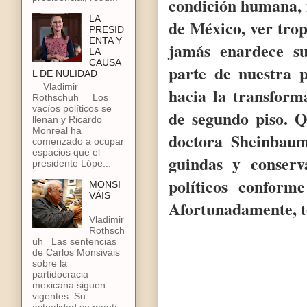
condición humana, 
LA
de México, ver tro
PRESID
ENTA Y
jamás enardece s
LA
CAUSA
parte de nuestra 
L DE NULIDAD
Vladimir
hacia la transform
Rothschuh Los
vacíos políticos se
de segundo piso. Q
llenan y Ricardo
Monreal ha
doctora Sheinbaum
comenzado a ocupar
espacios que el
guindas y conser
presidente Lópe...
políticos conform
MONSI
VÁIS
Afortunadamente, 
Vladimir
Rothsch
uh Las sentencias
de Carlos Monsiváis
sobre la
partidocracia
mexicana siguen
vigentes. Su
actualidad se manti...