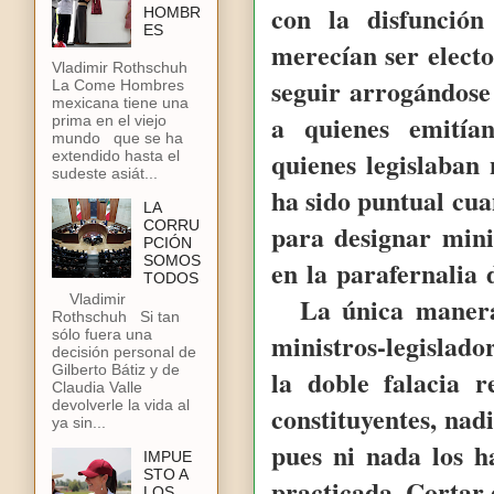
con la disfunción
HOMBR
ES
merecían ser electo
Vladimir Rothschuh
seguir arrogándose
La Come Hombres
mexicana tiene una
a quienes emitían
prima en el viejo
mundo que se ha
quienes legislaban
extendido hasta el
sudeste asiát...
ha sido puntual cua
LA
CORRU
para designar mini
PCIÓN
SOMOS
en la parafernalia
TODOS
La única manera 
Vladimir
Rothschuh Si tan
sólo fuera una
ministros-legislad
decisión personal de
Gilberto Bátiz y de
la doble falacia r
Claudia Valle
devolverle la vida al
constituyentes, nad
ya sin...
pues ni nada los 
IMPUE
STO A
practicada. Cortar 
LOS