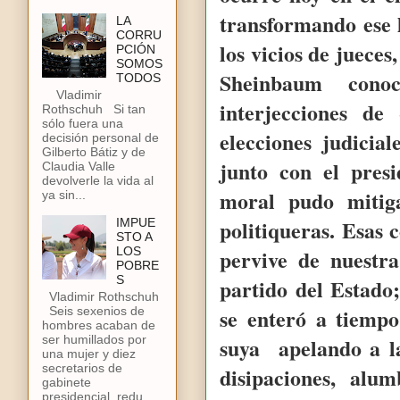
transformando ese
LA
CORRU
los vicios de juece
PCIÓN
SOMOS
Sheinbaum con
TODOS
Vladimir
interjecciones de
Rothschuh Si tan
sólo fuera una
elecciones judicia
decisión personal de
Gilberto Bátiz y de
junto con el pres
Claudia Valle
devolverle la vida al
moral pudo mitig
ya sin...
politiqueras. Esas 
IMPUE
STO A
pervive de nuestr
LOS
POBRE
S
partido del Estado
Vladimir Rothschuh
se enteró a tiempo
Seis sexenios de
hombres acaban de
ser humillados por
suya
apelando a l
una mujer y diez
secretarios de
disipaciones, alu
gabinete
presidencial, redu...