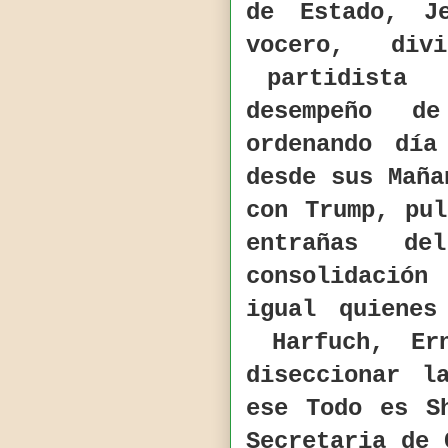
de Estado, J
vocero, div
partidista
desempeño d
ordenando dí
desde sus Maña
con Trump, pu
entrañas d
consolidación
igual quienes
Harfuch, E
diseccionar l
ese Todo es S
Secretaria de 