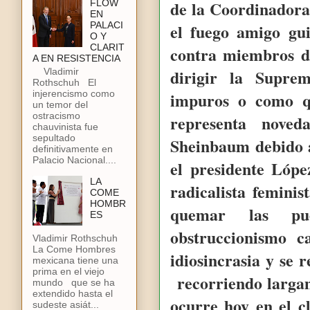
de la Coordinadora
FLOW
EN
PALACI
el fuego amigo gui
O Y
CLARIT
contra miembros de
A EN RESISTENCIA
dirigir la Supre
Vladimir
Rothschuh El
injerencismo como
impuros o como qu
un temor del
ostracismo
representa nove
chauvinista fue
sepultado
Sheinbaum debido 
definitivamente en
Palacio Nacional....
el presidente Lóp
LA
radicalista femin
COME
HOMBR
quemar las pu
ES
obstruccionismo c
Vladimir Rothschuh
La Come Hombres
idiosincrasia y se
mexicana tiene una
prima en el viejo
recorriendo largam
mundo que se ha
extendido hasta el
ocurre hoy en el c
sudeste asiát...