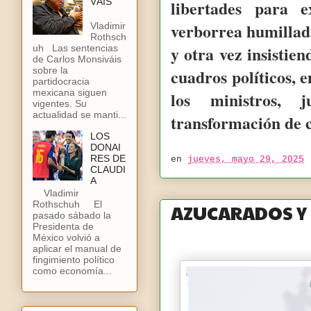
VÁIS
libertades para 
verborrea humillad
Vladimir
Rothsch
y otra vez insistie
uh Las sentencias
de Carlos Monsiváis
sobre la
cuadros políticos, e
partidocracia
mexicana siguen
los ministros, 
vigentes. Su
actualidad se manti...
transformación de c
LOS
DONAI
RES DE
en
jueves, mayo 29, 2025
CLAUDI
A
Vladimir
Rothschuh El
AZUCARADOS Y
pasado sábado la
Presidenta de
México volvió a
aplicar el manual de
fingimiento político
como economía...