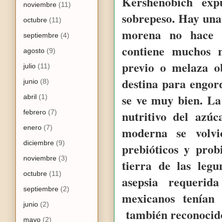
Kershenobich exp
noviembre
(11)
sobrepeso. Hay una
octubre
(11)
morena no hace d
septiembre
(4)
contiene muchos m
agosto
(9)
previo o melaza o
julio
(11)
destina para engor
junio
(8)
se ve muy bien. La
abril
(1)
nutritivo del azú
febrero
(7)
enero
(7)
moderna se volv
diciembre
(9)
prebióticos y prob
noviembre
(3)
tierra de las leg
octubre
(11)
asepsia requeri
septiembre
(2)
mexicanos tenían 
junio
(2)
también reconocid
mayo
(2)