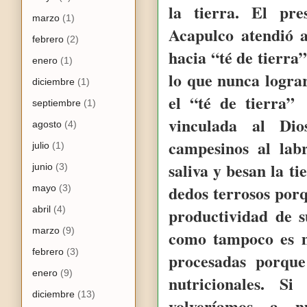
la tierra. El pr
marzo
(1)
Acapulco atendió 
febrero
(2)
hacia “té de tierra
enero
(1)
lo que nunca lograr
diciembre
(1)
el “té de tierra”
septiembre
(1)
vinculada al Di
agosto
(4)
campesinos al lab
julio
(1)
saliva y besan la ti
junio
(3)
dedos terrosos porq
mayo
(3)
abril
(4)
productividad de s
marzo
(9)
como tampoco es m
febrero
(3)
procesadas porque
enero
(9)
nutricionales. S
diciembre
(13)
volveríamos a nu