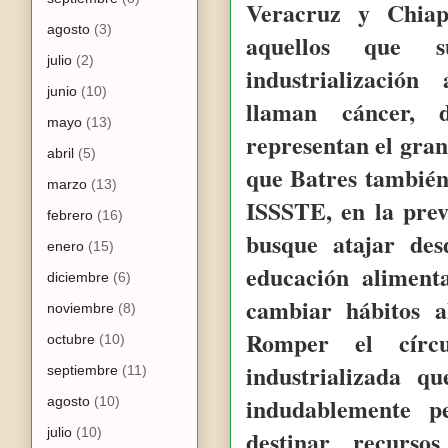
Veracruz y Chiap
agosto
(3)
aquellos que s
julio
(2)
industrializació
junio
(10)
llaman cáncer, d
mayo
(13)
representan el gran
abril
(5)
que Batres también
marzo
(13)
ISSSTE, en la pre
febrero
(16)
busque atajar des
enero
(15)
educación aliment
diciembre
(6)
cambiar hábitos a
noviembre
(8)
Romper el círcu
octubre
(10)
industrializada q
septiembre
(11)
indudablemente p
agosto
(10)
julio
(10)
destinar recurso