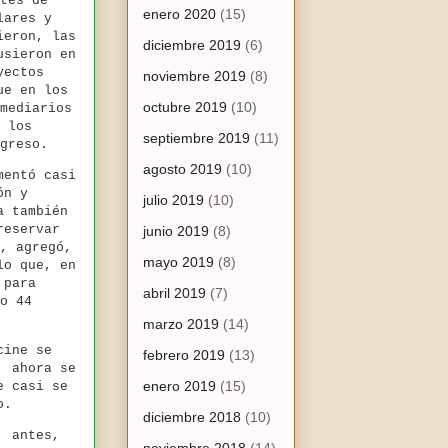
tes de
enero 2020
(15)
lares y
ieron, las
diciembre 2019
(6)
usieron en
yectos
noviembre 2019
(8)
ue en los
octubre 2019
(10)
mediarios
 los
septiembre 2019
(11)
greso.
agosto 2019
(10)
mentó casi
ón y
julio 2019
(10)
a también
reservar
junio 2019
(8)
, agregó,
mayo 2019
(8)
lo que, en
 para
abril 2019
(7)
o 44
marzo 2019
(14)
cine se
febrero 2019
(13)
, ahora se
enero 2019
(15)
e casi se
ño.
diciembre 2018
(10)
, antes,