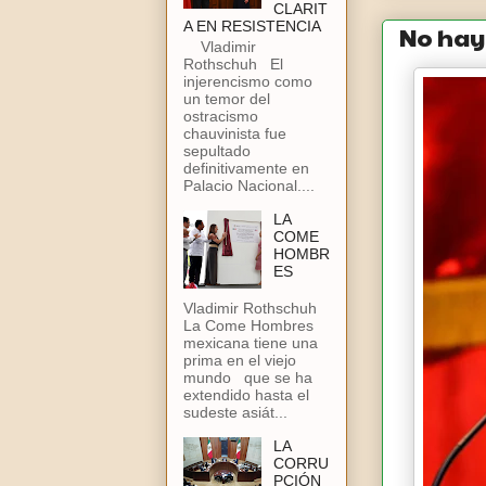
CLARIT
A EN RESISTENCIA
No hay 
Vladimir
Rothschuh El
injerencismo como
un temor del
ostracismo
chauvinista fue
sepultado
definitivamente en
Palacio Nacional....
LA
COME
HOMBR
ES
Vladimir Rothschuh
La Come Hombres
mexicana tiene una
prima en el viejo
mundo que se ha
extendido hasta el
sudeste asiát...
LA
CORRU
PCIÓN