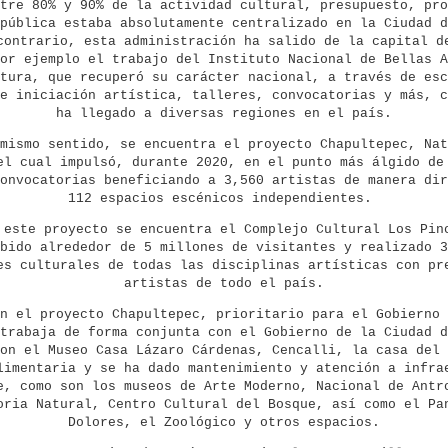
tre 80% y 90% de la actividad cultural, presupuesto, pro
pública estaba absolutamente centralizado en la Ciudad d
contrario, esta administración ha salido de la capital d
or ejemplo el trabajo del Instituto Nacional de Bellas A
tura, que recuperó su carácter nacional, a través de esc
e iniciación artística, talleres, convocatorias y más, c
ha llegado a diversas regiones en el país.
mismo sentido, se encuentra el proyecto Chapultepec, Nat
el cual impulsó, durante 2020, en el punto más álgido de
onvocatorias beneficiando a 3,560 artistas de manera dir
112 espacios escénicos independientes.
 este proyecto se encuentra el Complejo Cultural Los Pin
bido alrededor de 5 millones de visitantes y realizado 3
es culturales de todas las disciplinas artísticas con pr
artistas de todo el país.
n el proyecto Chapultepec, prioritario para el Gobierno 
trabaja de forma conjunta con el Gobierno de la Ciudad d
on el Museo Casa Lázaro Cárdenas, Cencalli, la casa del 
limentaria y se ha dado mantenimiento y atención a infra
e, como son los museos de Arte Moderno, Nacional de Antr
oria Natural, Centro Cultural del Bosque, así como el Pa
Dolores, el Zoológico y otros espacios.