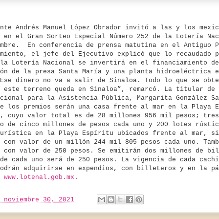
nte Andrés Manuel López Obrador invitó a las y los mexic
 en el Gran Sorteo Especial Número 252 de la Lotería Nac
mbre.
En conferencia de prensa matutina en el Antiguo P
miento, el jefe del Ejecutivo explicó que lo recaudado p
la Lotería Nacional se invertirá en el financiamiento de
ón de la presa Santa María y una planta hidroeléctrica e
Ese dinero no va a salir de Sinaloa. Todo lo que se obte
 este terreno queda en Sinaloa”, remarcó. La titular de 
cional para la Asistencia Pública, Margarita González Sa
e los premios serán una casa frente al mar en la Playa E
, cuyo valor total es de 28 millones 956 mil pesos; tres
o de cinco millones de pesos cada uno y 200 lotes rústic
urística en la Playa Espíritu ubicados frente al mar, si
 con valor de un millón 244 mil 805 pesos cada uno. Tamb
 con valor de 250 pesos. Se emitirán dos millones de bil
de cada uno será de 250 pesos. La vigencia de cada cachi
odrán adquirirse en expendios, con billeteros y en la pá
l
www.lotenal.gob.mx
.
 noviembre 30, 2021