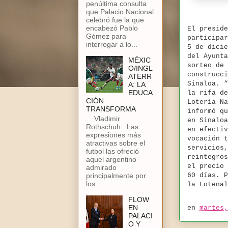
penúltima consulta
que Palacio Nacional
celebró fue la que
encabezó Pablo
El preside
Gómez para
participar
interrogar a lo...
5 de dicie
del Ayunta
MÉXIC
sorteo de 
O/INGL
construcci
ATERR
Sinaloa. “
A: LA
EDUCA
la rifa de
CIÓN
Lotería Na
TRANSFORMA
informó qu
Vladimir
en Sinaloa
Rothschuh Las
en efectiv
expresiones más
vocación t
atractivas sobre el
servicios,
futbol las ofreció
reintegros
aquel argentino
el precio 
admirado
principalmente por
60 días. P
los ...
la Lotena
FLOW
EN
en
martes,
PALACI
O Y