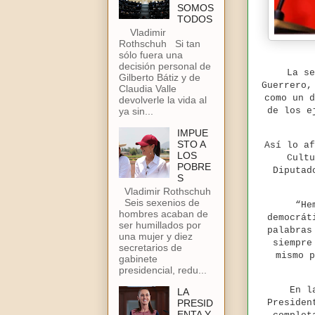
SOMOS
TODOS
Vladimir
Rothschuh Si tan
sólo fuera una
decisión personal de
La se
Gilberto Bátiz y de
Guerrero,
Claudia Valle
como un d
devolverle la vida al
de los e
ya sin...
IMPUE
STO A
Así lo af
LOS
Cultu
POBRE
Diputad
S
Vladimir Rothschuh
Seis sexenios de
“He
hombres acaban de
democrát
ser humillados por
palabras
una mujer y diez
siempre
secretarios de
mismo p
gabinete
presidencial, redu...
En l
LA
PRESID
Presiden
ENTA Y