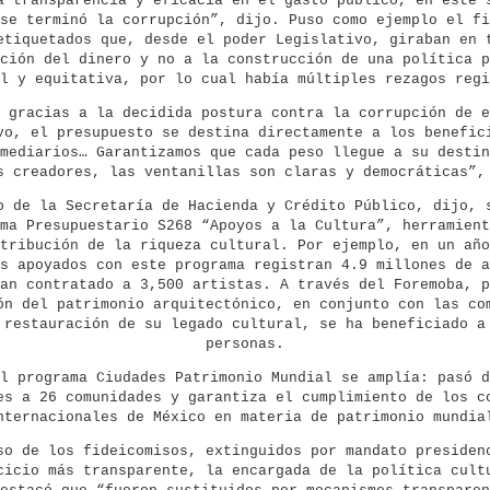
a transparencia y eficacia en el gasto público, en este 
se terminó la corrupción”, dijo. Puso como ejemplo el fi
etiquetados que, desde el poder Legislativo, giraban en 
ción del dinero y no a la construcción de una política p
l y equitativa, por lo cual había múltiples rezagos regi
 gracias a la decidida postura contra la corrupción de e
vo, el presupuesto se destina directamente a los benefic
mediarios… Garantizamos que cada peso llegue a su destin
s creadores, las ventanillas son claras y democráticas”
o de la Secretaría de Hacienda y Crédito Público, dijo, 
ma Presupuestario S268 “Apoyos a la Cultura”, herramient
tribución de la riqueza cultural. Por ejemplo, en un año
s apoyados con este programa registran 4.9 millones de a
an contratado a 3,500 artistas. A través del Foremoba, p
ón del patrimonio arquitectónico, en conjunto con las co
 restauración de su legado cultural, se ha beneficiado a
personas.
l programa Ciudades Patrimonio Mundial se amplía: pasó d
es a 26 comunidades y garantiza el cumplimiento de los c
nternacionales de México en materia de patrimonio mundia
so de los fideicomisos, extinguidos por mandato presiden
cicio más transparente, la encargada de la política cult