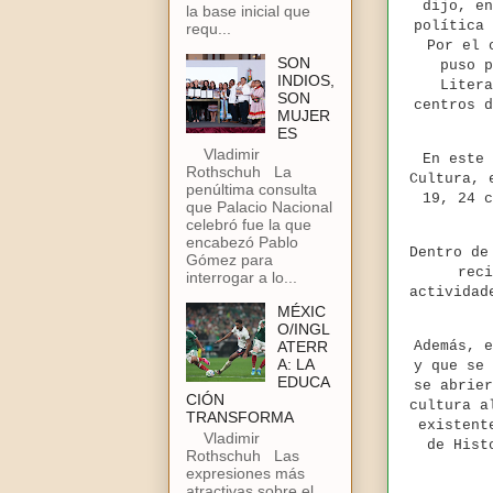
dijo, en
la base inicial que
política 
requ...
Por el 
SON
puso p
INDIOS,
Litera
SON
centros d
MUJER
ES
Vladimir
En este 
Rothschuh La
Cultura, 
penúltima consulta
19, 24 c
que Palacio Nacional
celebró fue la que
encabezó Pablo
Dentro de
Gómez para
reci
interrogar a lo...
actividad
MÉXIC
O/INGL
ATERR
Además, e
A: LA
y que se 
EDUCA
se abrier
CIÓN
cultura a
TRANSFORMA
existent
Vladimir
de Hist
Rothschuh Las
expresiones más
atractivas sobre el