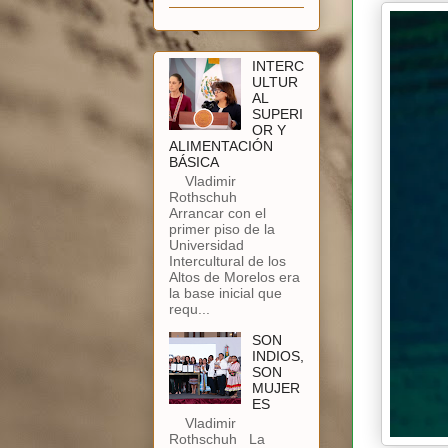
INTERC
ULTUR
AL
SUPERI
OR Y
ALIMENTACIÓN
BÁSICA
Vladimir
Rothschuh
Arrancar con el
primer piso de la
Universidad
Intercultural de los
Altos de Morelos era
la base inicial que
requ...
SON
INDIOS,
SON
MUJER
ES
Vladimir
Rothschuh La