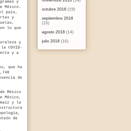
noviembre 2018
(14)
gramas y
e México.
octubre 2018
(19)
el país,
rtes y
septiembre 2018
uelas,
(15)
on lo que
agosto 2018
(14)
julio 2018
(16)
uraleza y
 la COVID-
ecta y a
os, que ha
,748
esencia de
de México
e México,
maíz y la
estructura
opología,
nteón de