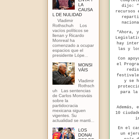
complet
LA
dijo: “
CAUSA
recursos 
L DE NULIDAD
reparti
Vladimir
naciona
Rothschuh Los
vacíos políticos se
“Ahora, y
llenan y Ricardo
Legislati
Monreal ha
hay inter
comenzado a ocupar
las y lo
espacios que el
presidente Lópe...
Con apoy
el Progra
MONSI
VÁIS
redis
festivale
Vladimir
y se h
Rothsch
protecci
uh Las sentencias
para la
de Carlos Monsiváis
sobre la
partidocracia
Además, e
mexicana siguen
10 ciudad
vigentes. Su
i
actualidad se manti...
En el ca
LOS
un ejer
DONAI