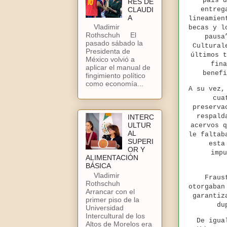
país d
RES DE
CLAUDI
entreg
A
lineamien
Vladimir
becas y l
Rothschuh El
pausa
pasado sábado la
Cultural
Presidenta de
últimos t
México volvió a
fina
aplicar el manual de
benefi
fingimiento político
como economía...
A su vez,
cua
preserva
respald
INTERC
ULTUR
acervos q
AL
le faltab
SUPERI
esta
OR Y
impu
ALIMENTACIÓN
BÁSICA
Vladimir
Fraus
Rothschuh
otorgaban
Arrancar con el
garantiz
primer piso de la
du
Universidad
Intercultural de los
De igua
Altos de Morelos era