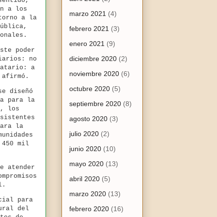
sentido,
n a los
marzo 2021
(4)
torno a la
ública,
febrero 2021
(3)
onales.
enero 2021
(9)
ste poder
diciembre 2020
(2)
iarios: no
atario: a
noviembre 2020
(6)
, afirmó.
octubre 2020
(5)
se diseñó
a para la
septiembre 2020
(8)
, los
sistentes
agosto 2020
(3)
ara la
julio 2020
(2)
munidades
 450 mil
junio 2020
(10)
mayo 2020
(13)
e atender
ompromisos
abril 2020
(5)
l.
marzo 2020
(13)
cial para
ural del
febrero 2020
(16)