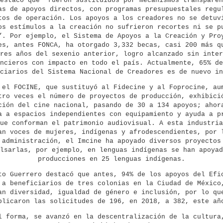
estacó que “fueron sustituidos por mecanismos transparen
as de apoyos directos, con programas presupuestales regu
tos de operación. Los apoyos a los creadores no se detuv
os estímulos a la creación no sufrieron recortes ni se p
”. Por ejemplo, el Sistema de Apoyos a la Creación y Pro
es, antes FONCA, ha otorgado 3,332 becas, casi 200 más q
res años del sexenio anterior, logro alcanzado sin inter
ncieros con impacto en todo el país. Actualmente, 65% de
ciarios del Sistema Nacional de Creadores es de nuevo in
 el FOCINE, que sustituyó al Fidecine y al Foprocine, au
tro veces el número de proyectos de producción, exhibici
ción del cine nacional, pasando de 30 a 134 apoyos; ahor
a a espacios independientes con equipamiento y ayuda a p
ue conforman el patrimonio audiovisual. A esta industria
an voces de mujeres, indígenas y afrodescendientes, por 
 administración, el Imcine ha apoyado diversos proyectos
lsarlas, por ejemplo, en lenguas indígenas se han apoyad
producciones en 25 lenguas indígenas.
to Guerrero destacó que antes, 94% de los apoyos del Efi
 a beneficiarios de tres colonias en la Ciudad de México
an diversidad, igualdad de género e inclusión, por lo qu
plicaron las solicitudes de 196, en 2018, a 382, este a
l forma, se avanzó en la descentralización de la cultura