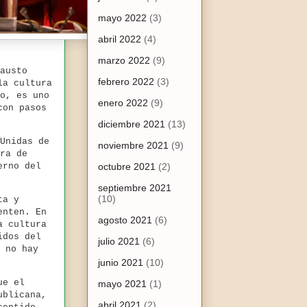
mayo 2022
(3)
abril 2022
(4)
marzo 2022
(9)
austo
febrero 2022
(3)
la cultura
o, es uno
enero 2022
(9)
con pasos
diciembre 2021
(13)
Unidas de
noviembre 2021
(9)
ra de
erno del
octubre 2021
(2)
septiembre 2021
(10)
ta y
enten. En
agosto 2021
(6)
a cultura
idos del
julio 2021
(6)
 no hay
junio 2021
(10)
ue el
mayo 2021
(1)
ublicana,
abril 2021
(2)