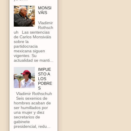
MONSI
VÁIS
Vladimir
Rothsch
uh Las sentencias
de Carlos Monsiváis
sobre la
partidocracia
mexicana siguen
vigentes. Su
actualidad se manti...
IMPUE
STO A
LOS
POBRE
S
Vladimir Rothschuh
Seis sexenios de
hombres acaban de
ser humillados por
una mujer y diez
secretarios de
gabinete
presidencial, redu...