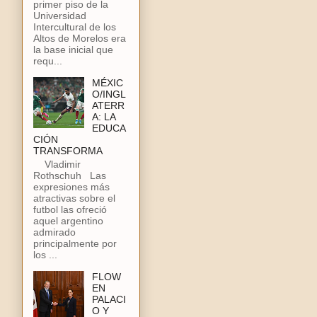
primer piso de la
Universidad
Intercultural de los
Altos de Morelos era
la base inicial que
requ...
MÉXIC
O/INGL
ATERR
A: LA
EDUCA
CIÓN
TRANSFORMA
Vladimir
Rothschuh Las
expresiones más
atractivas sobre el
futbol las ofreció
aquel argentino
admirado
principalmente por
los ...
FLOW
EN
PALACI
O Y