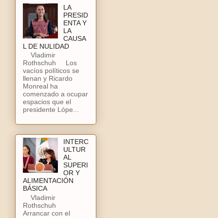
LA
PRESID
ENTA Y
LA
CAUSA
L DE NULIDAD
Vladimir
Rothschuh Los
vacíos políticos se
llenan y Ricardo
Monreal ha
comenzado a ocupar
espacios que el
presidente Lópe...
INTERC
ULTUR
AL
SUPERI
OR Y
ALIMENTACIÓN
BÁSICA
Vladimir
Rothschuh
Arrancar con el