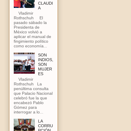
CLAUDI
A
Vladimir
Rothschuh El
pasado sábado la
Presidenta de
México volvió a
aplicar el manual de
fingimiento político
como economía...
SON
INDIOS,
SON
MUJER
ES
Vladimir
Rothschuh La
penúltima consulta
que Palacio Nacional
celebró fue la que
encabezó Pablo
Gómez para
interrogar a lo...
LA
CORRU
PCIÓN