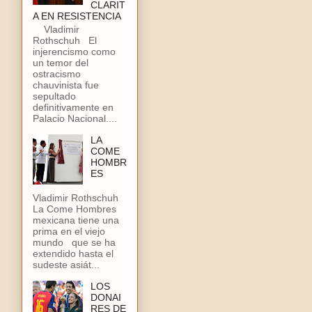
CLARIT
A EN RESISTENCIA
Vladimir
Rothschuh El
injerencismo como
un temor del
ostracismo
chauvinista fue
sepultado
definitivamente en
Palacio Nacional....
LA
COME
HOMBR
ES
Vladimir Rothschuh
La Come Hombres
mexicana tiene una
prima en el viejo
mundo que se ha
extendido hasta el
sudeste asiát...
LOS
DONAI
RES DE