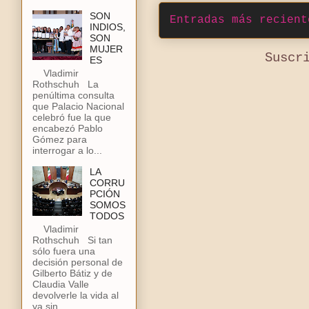
SON
Entradas más recient
INDIOS,
SON
MUJER
Suscr
ES
Vladimir
Rothschuh La
penúltima consulta
que Palacio Nacional
celebró fue la que
encabezó Pablo
Gómez para
interrogar a lo...
LA
CORRU
PCIÓN
SOMOS
TODOS
Vladimir
Rothschuh Si tan
sólo fuera una
decisión personal de
Gilberto Bátiz y de
Claudia Valle
devolverle la vida al
ya sin...