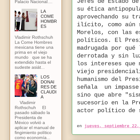
Jefes de Estado de
Palacio Nacional....
su ética antipopul
LA
COME
aprovechando su tr
HOMBR
ilícito, como aún 
ES
Morelos, con las e
Vladimir Rothschuh
políticos. El Pres
La Come Hombres
mexicana tiene una
madrugada por qué 
prima en el viejo
derrotada y sin lu
mundo que se ha
extendido hasta el
los intereses que 
sudeste asiát...
viejo presidencial
LOS
humanismo del Pres
DONAI
señala un impasse 
RES DE
CLAUDI
sino que abre "sis
A
sucesorio en la Pr
Vladimir
Rothschuh El
actor político de
pasado sábado la
Presidenta de
México volvió a
en
jueves, septiembre 22,
aplicar el manual de
fingimiento político
como economía...