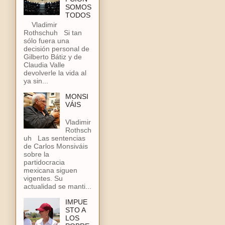
SOMOS
TODOS
Vladimir
Rothschuh Si tan
sólo fuera una
decisión personal de
Gilberto Bátiz y de
Claudia Valle
devolverle la vida al
ya sin...
MONSI
VÁIS
Vladimir
Rothsch
uh Las sentencias
de Carlos Monsiváis
sobre la
partidocracia
mexicana siguen
vigentes. Su
actualidad se manti...
IMPUE
STO A
LOS