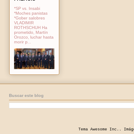
*SP vs. Insabi
*Moches panistas
*Gober salobres
VLADIMIR
ROTHSCHUH Ha
prometido, Martín
Orozco, luchar hasta
morir p...
Buscar este blog
Tema Awesome Inc.. Imá