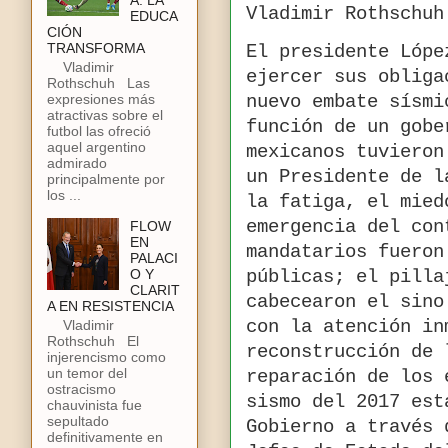
A: LA
Vladimir Rothschu
EDUCA
CIÓN
TRANSFORMA
El presidente Lópe
Vladimir
ejercer sus obliga
Rothschuh Las
expresiones más
nuevo embate sísmi
atractivas sobre el
función de un gobe
futbol las ofreció
aquel argentino
mexicanos tuvieron
admirado
un Presidente de l
principalmente por
los ...
la fatiga, el mied
emergencia del con
FLOW
EN
mandatarios fueron
PALACI
O Y
públicas; el pilla
CLARIT
cabecearon el sino
A EN RESISTENCIA
Vladimir
con la atención in
Rothschuh El
reconstrucción de 
injerencismo como
un temor del
reparación de los 
ostracismo
sismo del 2017 est
chauvinista fue
sepultado
Gobierno a través 
definitivamente en