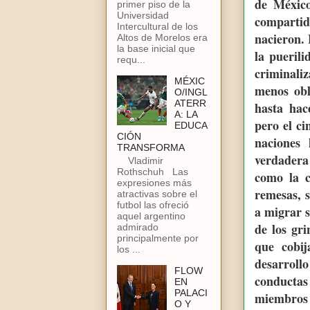
de México
primer piso de la
Universidad
compartida
Intercultural de los
nacieron. 
Altos de Morelos era
la base inicial que
la pueril
requ...
criminali
MÉXIC
menos obl
O/INGL
ATERR
hasta hac
A: LA
pero el c
EDUCA
CIÓN
naciones 
TRANSFORMA
verdadera
Vladimir
Rothschuh Las
como la c
expresiones más
remesas, 
atractivas sobre el
futbol las ofreció
a migrar s
aquel argentino
de los gr
admirado
principalmente por
que cobij
los ...
desarrol
FLOW
conducta
EN
PALACI
miembros 
O Y