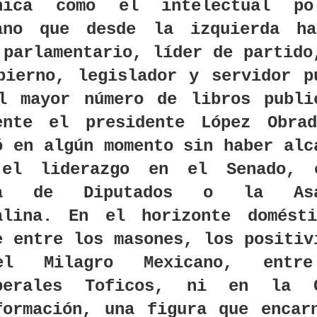
nica como el intelectual pol
ano que desde la izquierda h
 parlamentario, líder de partido
bierno, legislador y servidor p
l mayor número de libros publi
ente el presidente López Obra
ó en algún momento sin haber alc
 el liderazgo en el Senado, 
ra de Diputados o la Asa
alina. En el horizonte domést
e entre los masones, los positiv
l Milagro Mexicano, entr
iberales Toficos, ni en la C
formación, una figura que encar