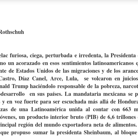
Rothschuh
ac furiosa, ciega, perturbada e irredenta, la Presidenta
mo un acorazado en esos sentimientos latinoamericanos 
nte de Estados Unidos de las migraciones y de los arance
Castro, Díaz Canel, Arce, Lula, se volcaron en juicio
nald Trump haciéndolo responsable de la pobreza, narcotr
bdesarrollo en sus países. La mandataria mexicana se p
s y en voz fuerte para ser escuchada más allá de Hondura
lezas de una Latinoamérica unida al contar con 663 m
óvenes, un producto interior bruto (PIB) de 6,6 trillones
rincipal región del mundo exportadora neta de alimentos.
s que propuso sumar la presidenta Sheinbaum, al bloque