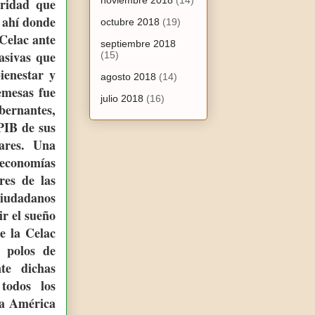
noviembre 2018
(14)
ridad que
d ahí donde
octubre 2018
(19)
 Celac ante
septiembre 2018
asivas que
(15)
ienestar y
agosto 2018
(14)
emesas fue
julio 2018
(16)
bernantes,
PIB de sus
ares. Una
 economías
res de las
ciudadanos
ir el sueño
e la Celac
r polos de
te dichas
todos los
da América