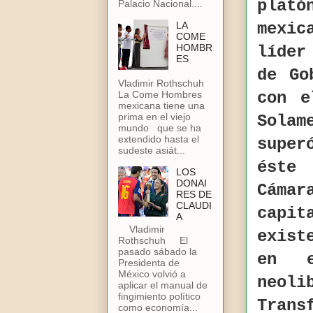
plató
Palacio Nacional....
LA
mexic
COME
HOMBR
líder
ES
de Go
Vladimir Rothschuh
La Come Hombres
con e
mexicana tiene una
prima en el viejo
Solam
mundo que se ha
extendido hasta el
super
sudeste asiát...
éste
LOS
DONAI
Cáma
RES DE
CLAUDI
capit
A
Vladimir
exist
Rothschuh El
pasado sábado la
en e
Presidenta de
México volvió a
neol
aplicar el manual de
fingimiento político
Trans
como economía...