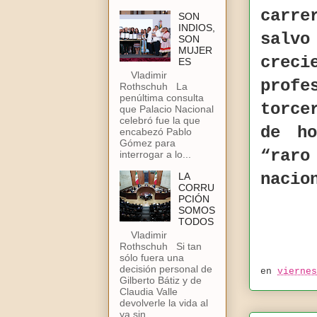
carre
SON
INDIOS,
salvo
SON
MUJER
crec
ES
Vladimir
profe
Rothschuh La
penúltima consulta
torce
que Palacio Nacional
celebró fue la que
de ho
encabezó Pablo
Gómez para
“rar
interrogar a lo...
nacio
LA
CORRU
PCIÓN
SOMOS
TODOS
Vladimir
Rothschuh Si tan
sólo fuera una
decisión personal de
en
viernes
Gilberto Bátiz y de
Claudia Valle
devolverle la vida al
ya sin...