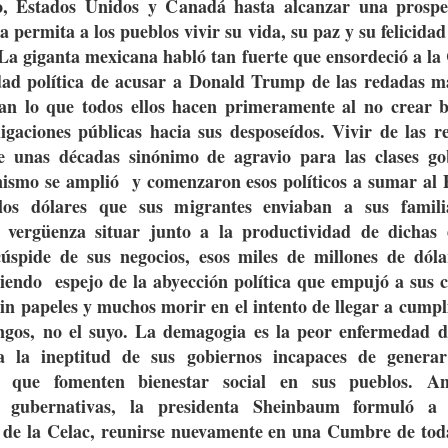
, Estados Unidos y Canadá hasta alcanzar una prospe
 permita a los pueblos vivir su vida, su paz y su felicida
La giganta mexicana habló tan fuerte que ensordeció a la
idad política de acusar a Donald Trump de las redadas m
zan lo que todos ellos hacen primeramente al no crear b
igaciones públicas hacia sus desposeídos. Vivir de las r
e unas décadas sinónimo de agravio para las clases go
inismo se amplió y comenzaron esos políticos a sumar al 
los dólares que sus migrantes enviaban a sus famili
 vergüenza situar junto a la productividad de dichas
úspide de sus negocios, esos miles de millones de dóla
siendo espejo de la abyección política que empujó a sus 
in papeles y muchos morir en el intento de llegar a cumpl
ingos, no el suyo. La demagogia es la peor enfermedad d
a la ineptitud de sus gobiernos incapaces de genera
lo que fomenten bienestar social en sus pueblos. An
s gubernativas, la presidenta Sheinbaum formuló a 
de la Celac, reunirse nuevamente en una Cumbre de to