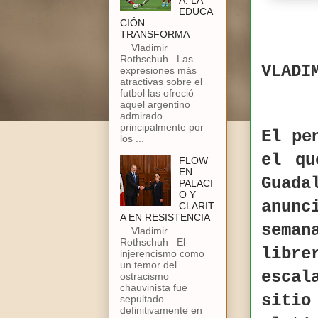
A: LA
EDUCA
CIÓN
TRANSFORMA
Vladimir
Rothschuh Las
VLADI
expresiones más
atractivas sobre el
futbol las ofreció
aquel argentino
admirado
principalmente por
El pe
los ...
el qu
FLOW
EN
Guad
PALACI
O Y
anun
CLARIT
A EN RESISTENCIA
sema
Vladimir
Rothschuh El
libre
injerencismo como
un temor del
escal
ostracismo
chauvinista fue
sitio
sepultado
definitivamente en