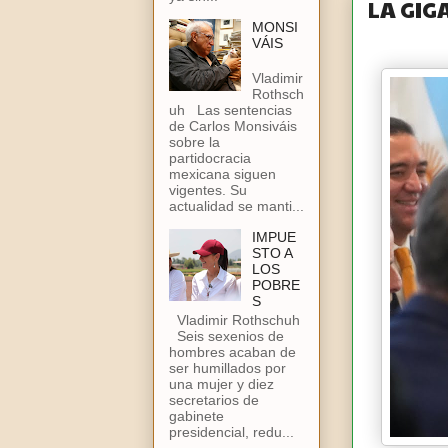
LA GIG
MONSI
VÁIS
Vladimir
Rothsch
uh Las sentencias
de Carlos Monsiváis
sobre la
partidocracia
mexicana siguen
vigentes. Su
actualidad se manti...
IMPUE
STO A
LOS
POBRE
S
Vladimir Rothschuh
Seis sexenios de
hombres acaban de
ser humillados por
una mujer y diez
secretarios de
gabinete
presidencial, redu...