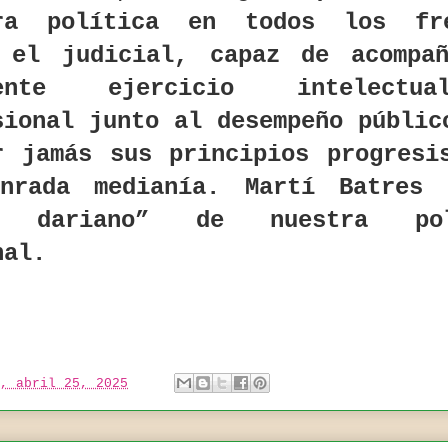
ra política en todos los fre
 el judicial, capaz de acompa
iente ejercicio intelect
sional junto al desempeño públic
r jamás sus principios progresi
nrada medianía. Martí Batres
o dariano” de nuestra pol
nal.
, abril 25, 2025