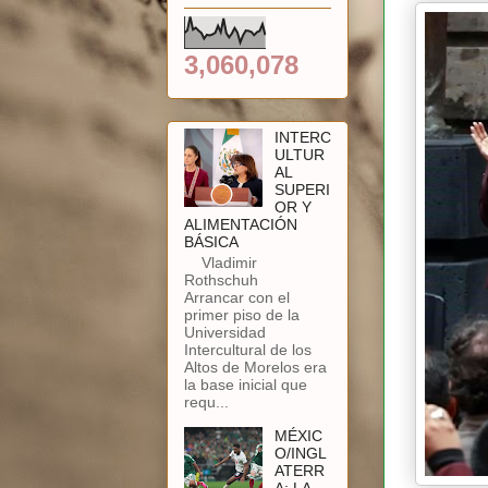
3,060,078
INTERC
ULTUR
AL
SUPERI
OR Y
ALIMENTACIÓN
BÁSICA
Vladimir
Rothschuh
Arrancar con el
primer piso de la
Universidad
Intercultural de los
Altos de Morelos era
la base inicial que
requ...
MÉXIC
O/INGL
ATERR