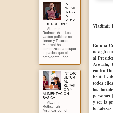
LA
PRESID
ENTA Y
LA
CAUSA
L DE NULIDAD
Vladimir 
Vladimir
Rothschuh Los
vacíos políticos se
llenan y Ricardo
En una Cel
Monreal ha
comenzado a ocupar
navegó co
espacios que el
al Preside
presidente Lópe...
Arévalo, 
contra Do
INTERC
brutal su
ULTUR
AL
todos ello
SUPERI
las forta
OR Y
ALIMENTACIÓN
personas j
BÁSICA
y ser la p
Vladimir
Rothschuh
fortaleza
Arrancar con el