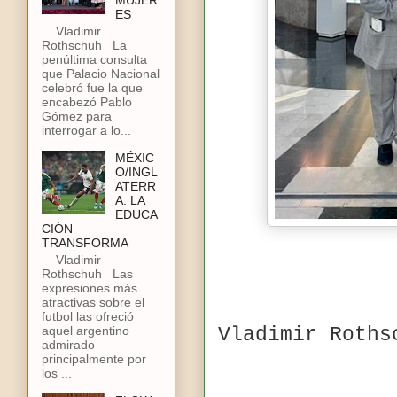
MUJER
ES
Vladimir
Rothschuh La
penúltima consulta
que Palacio Nacional
celebró fue la que
encabezó Pablo
Gómez para
interrogar a lo...
MÉXIC
O/INGL
ATERR
A: LA
EDUCA
CIÓN
TRANSFORMA
Vladimir
Rothschuh Las
expresiones más
atractivas sobre el
futbol las ofreció
aquel argentino
Vladimir Roths
admirado
principalmente por
los ...