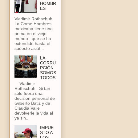
HOMBR
ES
Vladimir Rothschuh
La Come Hombres
mexicana tiene una
prima en el viejo
mundo que se ha
extendido hasta el
sudeste asiát...
LA
CORRU
PCIÓN
SOMOS
TODOS
Vladimir
Rothschuh Si tan
sólo fuera una
decisión personal de
Gilberto Bátiz y de
Claudia Valle
devolverle la vida al
ya sin...
IMPUE
STO A
LOS