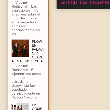
Vladimir
Entrada más reciente
Rothschuh Las
expresiones más
atractivas sobre el
futbol las ofreció
aquel argentino
admirado
principalmente por
los ...
FLOW
EN
PALACI
O Y
CLARIT
A EN RESISTENCIA
Vladimir
Rothschuh El
injerencismo como
un temor del
ostracismo
chauvinista fue
sepultado
definitivamente en
Palacio Nacional....
LA
COME