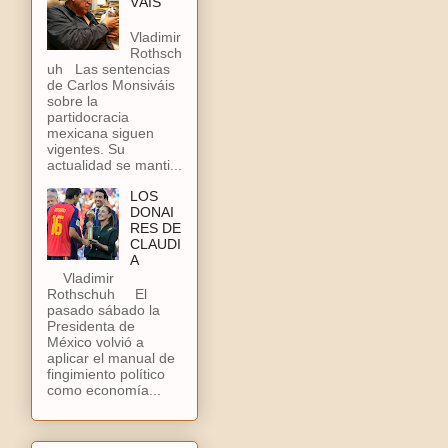
VÁIS
Vladimir
Rothsch
uh Las sentencias
de Carlos Monsiváis
sobre la
partidocracia
mexicana siguen
vigentes. Su
actualidad se manti...
LOS
DONAI
RES DE
CLAUDI
A
Vladimir
Rothschuh El
pasado sábado la
Presidenta de
México volvió a
aplicar el manual de
fingimiento político
como economía...