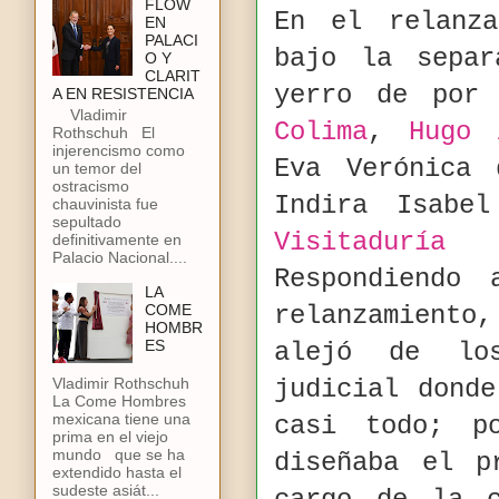
FLOW
En el relanza
EN
PALACI
bajo la separ
O Y
CLARIT
yerro de por 
A EN RESISTENCIA
Vladimir
Colima
,
Hugo 
Rothschuh El
injerencismo como
Eva Verónica
un temor del
ostracismo
Indira Isabe
chauvinista fue
sepultado
Visitaduría
definitivamente en
Palacio Nacional....
Respondiendo
LA
COME
relanzamiento
HOMBR
ES
alejó de lo
judicial dond
Vladimir Rothschuh
La Come Hombres
mexicana tiene una
casi todo; p
prima en el viejo
mundo que se ha
diseñaba el p
extendido hasta el
sudeste asiát...