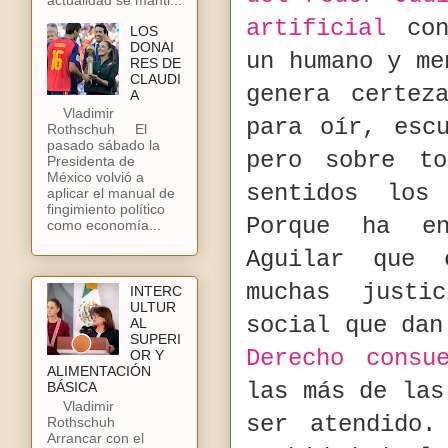
artificial
con
LOS
DONAI
un humano y me
RES DE
CLAUDI
genera certez
A
Vladimir
para oír, esc
Rothschuh El
pasado sábado la
pero sobre to
Presidenta de
México volvió a
sentidos los
aplicar el manual de
fingimiento político
Porque ha en
como economía...
Aguilar que 
muchas justi
INTERC
ULTUR
social que dan
AL
SUPERI
Derecho consue
OR Y
ALIMENTACIÓN
las más de las
BÁSICA
Vladimir
ser atendido.
Rothschuh
Arrancar con el