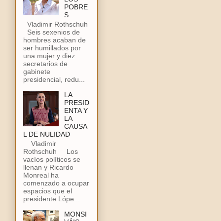
POBRE
S
Vladimir Rothschuh
Seis sexenios de
hombres acaban de
ser humillados por
una mujer y diez
secretarios de
gabinete
presidencial, redu...
LA
PRESID
ENTA Y
LA
CAUSA
L DE NULIDAD
Vladimir
Rothschuh Los
vacíos políticos se
llenan y Ricardo
Monreal ha
comenzado a ocupar
espacios que el
presidente Lópe...
MONSI