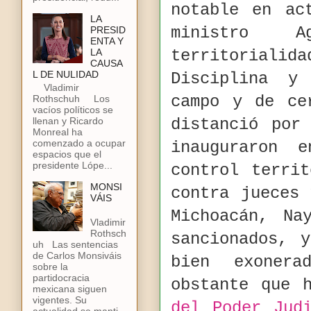
notable en ac
LA
ministro 
PRESID
ENTA Y
LA
territorial
CAUSA
L DE NULIDAD
Disciplina y
Vladimir
campo y de ce
Rothschuh Los
vacíos políticos se
llenan y Ricardo
distanció por
Monreal ha
comenzado a ocupar
inauguraron 
espacios que el
presidente Lópe...
control terri
MONSI
contra jueces 
VÁIS
Michoacán, Na
Vladimir
Rothsch
sancionados, 
uh Las sentencias
de Carlos Monsiváis
bien exoner
sobre la
partidocracia
obstante que 
mexicana siguen
vigentes. Su
del Poder Judi
actualidad se manti...