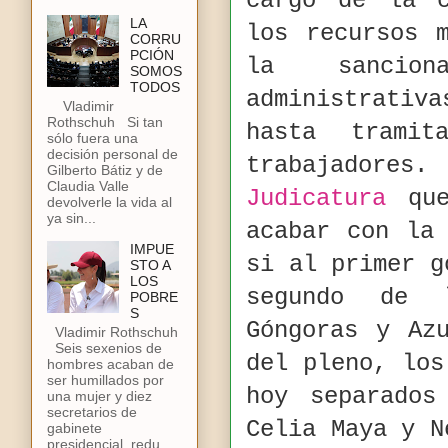
cargo de la c
LA
los recursos 
CORRU
PCIÓN
la sancio
SOMOS
TODOS
administrativ
Vladimir
Rothschuh Si tan
hasta trami
sólo fuera una
decisión personal de
trabajadores
Gilberto Bátiz y de
Claudia Valle
Judicatura
que
devolverle la vida al
ya sin...
acabar con l
IMPUE
si al primer 
STO A
LOS
segundo de l
POBRE
S
Góngoras y Az
Vladimir Rothschuh
Seis sexenios de
del pleno, los
hombres acaban de
ser humillados por
hoy separados
una mujer y diez
secretarios de
Celia Maya y N
gabinete
presidencial, redu...