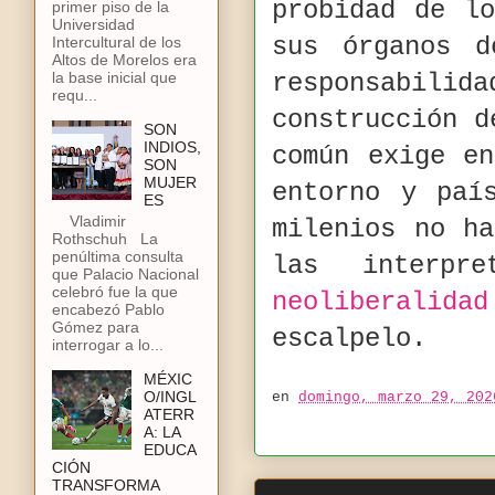
probidad de l
primer piso de la
Universidad
sus órganos d
Intercultural de los
Altos de Morelos era
responsabi
la base inicial que
requ...
construcción d
SON
INDIOS,
común exige e
SON
MUJER
entorno y paí
ES
Vladimir
milenios no ha
Rothschuh La
penúltima consulta
las interpr
que Palacio Nacional
celebró fue la que
neoliberalidad
encabezó Pablo
Gómez para
escalpelo.
interrogar a lo...
MÉXIC
O/INGL
en
domingo, marzo 29, 202
ATERR
A: LA
EDUCA
CIÓN
TRANSFORMA