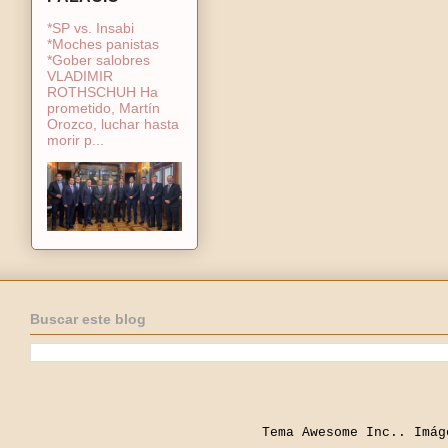
*SP vs. Insabi
*Moches panistas
*Gober salobres
VLADIMIR
ROTHSCHUH Ha
prometido, Martín
Orozco, luchar hasta
morir p...
Buscar este blog
Tema Awesome Inc.. Imá