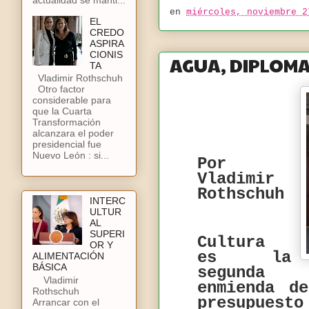
en
miércoles, noviembre 2
EL
CREDO
ASPIRA
CIONIS
AGUA, DIPLOMA
TA
Vladimir Rothschuh
Otro factor
considerable para
que la Cuarta
Transformación
alcanzara el poder
presidencial fue
Nuevo León : si...
Por
Vladimir
Rothschuh
INTERC
ULTUR
AL
SUPERI
Cultura
OR Y
es la
ALIMENTACIÓN
BÁSICA
segunda
Vladimir
enmienda d
Rothschuh
presupuest
Arrancar con el