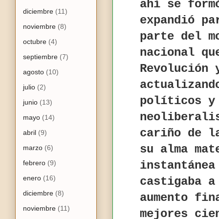
ahí se form
diciembre
(11)
expandió pa
noviembre
(8)
parte del m
octubre
(4)
nacional qu
septiembre
(7)
Revolución 
agosto
(10)
actualizand
julio
(2)
políticos y
junio
(13)
neoliberali
mayo
(14)
cariño de l
abril
(9)
su alma mat
marzo
(6)
febrero
(9)
instantánea
enero
(16)
castigaba 
diciembre
(8)
aumento fin
noviembre
(11)
mejores cie