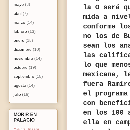
mayo
(8)
la O será q
abril
(7)
mida a nive
marzo
(14)
conforme lo
febrero
(13)
no los de B
enero
(15)
sean los an
diciembre
(10)
las calific
noviembre
(14)
lo que meno
octubre
(19)
mexicana, l
septiembre
(15)
fuera Ramír
agosto
(14)
el programa
julio
(16)
con benefic
en los 100 
MORIR EN
PALACIO
ella en cam
*SP vs. Insabi