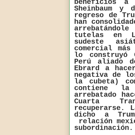
beneficios a
Sheinbaum y 
regreso de Tr
han consolidad
arrebatándole
tutelas en L
sudeste asi
comercial más
lo construyó
Perú aliado d
Ebrard a hace
negativa de lo
la cubeta) co
contiene l
arrebatado ha
Cuarta Tra
recuperarse. 
dicho a Tru
relación mexi
subordinació