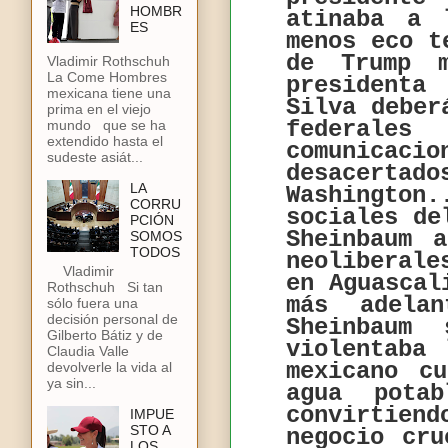
HOMBR
atinaba a 
ES
menos eco t
de Trump m
Vladimir Rothschuh
La Come Hombres
presidenta
mexicana tiene una
Silva deber
prima en el viejo
federale
mundo que se ha
extendido hasta el
comunicaci
sudeste asiát...
desacerta
LA
Washington.
CORRU
sociales de
PCIÓN
Sheinbaum 
SOMOS
TODOS
neoliberale
Vladimir
en Aguascal
Rothschuh Si tan
más adela
sólo fuera una
decisión personal de
Sheinbaum
Gilberto Bátiz y de
violentaba 
Claudia Valle
mexicano c
devolverle la vida al
ya sin...
agua pota
convirtien
IMPUE
STO A
negocio cru
LOS