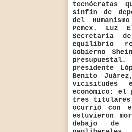
tecnócratas 
sinfín de dep
del Humanism
Pemex. Luz E
Secretaría 
equilibrio 
Gobierno Shei
presupuestal.
presidente Ló
Benito Juáre
vicisitudes
económico: el 
tres titulares
ocurrió con e
estuvieron mo
debajo de 
neoliberales.