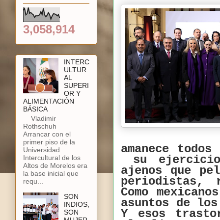
3,058,914
INTERC
ULTUR
AL
SUPERI
OR Y
ALIMENTACIÓN
BÁSICA
Vladimir
Rothschuh
Arrancar con el
primer piso de la
amanece todos
Universidad
su ejercicio
Intercultural de los
Altos de Morelos era
ajenos que pe
la base inicial que
periodistas, 
requ...
Como mexicano
SON
asuntos de los
INDIOS,
Y esos trasto
SON