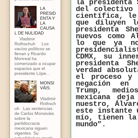
la presidenta 
del colectivo
LA
PRESID
científica, le
ENTA Y
que diluyen l
LA
presidenta Sh
CAUSA
L DE NULIDAD
nuevos como A
Vladimir
lo que ya no
Rothschuh Los
presidenciali
vacíos políticos se
llenan y Ricardo
CDMX, su inne
Monreal ha
presidenta Sh
comenzado a ocupar
espacios que el
verdad absolu
presidente Lópe...
el proceso y
negación en 
MONSI
VÁIS
Trump, medi
mexicana deja
Vladimir
nuestro, Álvar
Rothsch
uh Las sentencias
este instante 
de Carlos Monsiváis
mío, tienen la
sobre la
mundo”.
partidocracia
mexicana siguen
vigentes. Su
actualidad se manti...