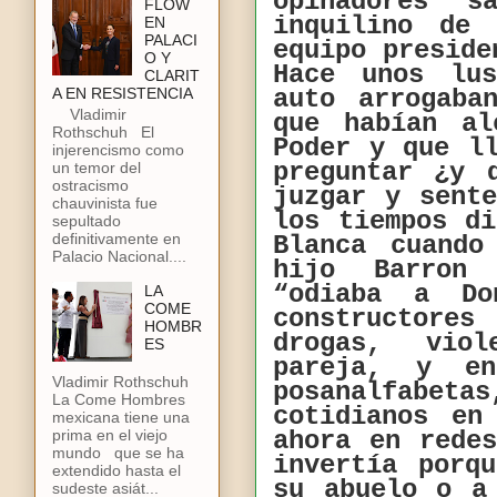
opinadores 
FLOW
inquilino de
EN
PALACI
equipo preside
O Y
Hace unos lu
CLARIT
A EN RESISTENCIA
auto arrogaba
Vladimir
que habían al
Rothschuh El
Poder y que l
injerencismo como
preguntar ¿y 
un temor del
ostracismo
juzgar y sent
chauvinista fue
los tiempos d
sepultado
definitivamente en
Blanca cuando
Palacio Nacional....
hijo Barron
“odiaba a Do
LA
COME
constructore
HOMBR
drogas, vio
ES
pareja, y e
Vladimir Rothschuh
posanalfabeta
La Come Hombres
cotidianos en
mexicana tiene una
ahora en rede
prima en el viejo
mundo que se ha
invertía porq
extendido hasta el
su abuelo o a
sudeste asiát...