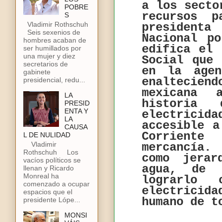
a los secto
POBRE
recursos p
S
Vladimir Rothschuh
president
Seis sexenios de
Nacional p
hombres acaban de
edifica el 
ser humillados por
una mujer y diez
Social que 
secretarios de
en la agen
gabinete
enaltecien
presidencial, redu...
mexicana 
LA
historia
PRESID
ENTA Y
electricid
LA
accesible a
CAUSA
Corriente
L DE NULIDAD
Vladimir
mercancía.
Rothschuh Los
como jerar
vacíos políticos se
agua, de 
llenan y Ricardo
Monreal ha
lograrlo
comenzado a ocupar
electricid
espacios que el
humano de t
presidente Lópe...
MONSI