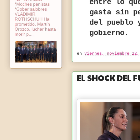
entre lo qu
*Moches panistas
*Gober salobres
gasta sin p
VLADIMIR
ROTHSCHUH Ha
del pueblo 
prometido, Martín
Orozco, luchar hasta
gobierno.
morir p...
en
viernes, noviembre 22,
EL SHOCK DEL 