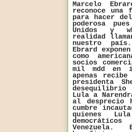
Marcelo Ebra
reconoce una 
para hacer de
poderosa pue
Unidos y wh
realidad llama
nuestro país
Ebrard exponen
como america
socios comerc
mil mdd en i
apenas recibe
presidenta S
desequilibrio
Lula a Narendr
al desprecio 
cumbre incaut
quienes Lu
democrático
Venezuela. 