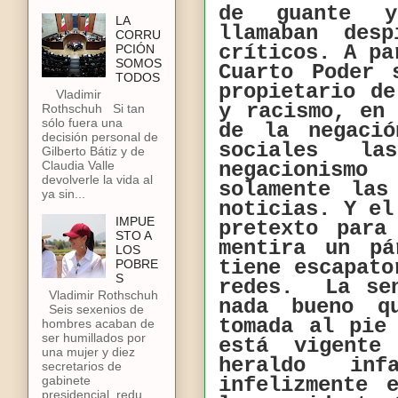
de guante y
LA
llamaban des
CORRU
críticos. A pa
PCIÓN
SOMOS
Cuarto Poder 
TODOS
propietario d
Vladimir
y racismo, en
Rothschuh Si tan
sólo fuera una
de la negaci
decisión personal de
sociales la
Gilberto Bátiz y de
negacionism
Claudia Valle
devolverle la vida al
solamente las
ya sin...
noticias. Y el
IMPUE
pretexto para
STO A
mentira un pá
LOS
tiene escapato
POBRE
S
redes. La sen
Vladimir Rothschuh
nada bueno q
Seis sexenios de
tomada al pie
hombres acaban de
ser humillados por
está vigente
una mujer y diez
heraldo in
secretarios de
gabinete
infelizmente 
presidencial, redu...