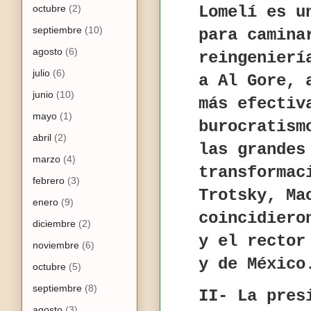
octubre
(2)
Lomelí es u
septiembre
(10)
para camina
agosto
(6)
reingenierí
julio
(6)
a Al Gore, 
junio
(10)
más efectiv
mayo
(1)
burocratism
abril
(2)
las grandes
marzo
(4)
transformac
febrero
(3)
Trotsky, Ma
enero
(9)
coincidiero
diciembre
(2)
y el rector
noviembre
(6)
y de México
octubre
(5)
septiembre
(8)
II- La pres
agosto
(3)