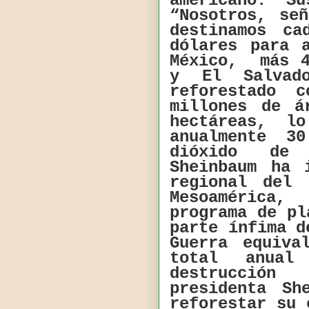
americano. S
“Nosotros, se
destinamos c
dólares para 
México,
más 
y El Salvad
reforestado 
millones de á
hectáreas, l
anualmente 3
dióxido de 
Sheinbaum ha 
regional del 
Mesoamérica
programa de p
parte ínfima d
Guerra equiva
total anua
destrucción
presidenta Sh
reforestar su 