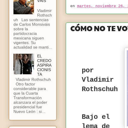
VÁIS
en
martes, noviembre 26, 
Vladimir
Rothsch
uh Las sentencias
de Carlos Monsiváis
CÓMO NO TE VO
sobre la
partidocracia
mexicana siguen
vigentes. Su
actualidad se manti...
EL
CREDO
ASPIRA
por
CIONIS
TA
Vladimir
Vladimir Rothschuh
Otro factor
Rothschuh
considerable para
que la Cuarta
Transformación
alcanzara el poder
presidencial fue
Nuevo León : si...
Bajo el
lema de