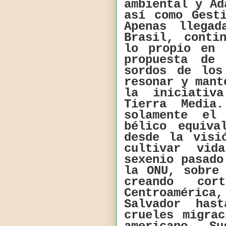
ambiental y Ad
así como Gest
Apenas llega
Brasil, conti
lo propio en 
propuesta de
sordos de los
resonar y mant
la iniciativ
Tierra Media
solamente el
bélico equiva
desde la visi
cultivar vid
sexenio pasado
la ONU, sobre
creando cor
Centroamérica
Salvador
hast
crueles migra