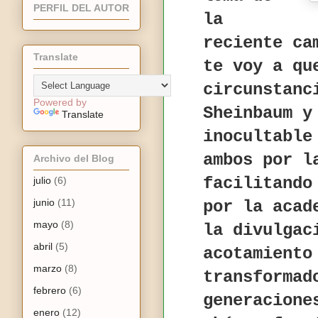
PERFIL DEL AUTOR
la
reciente ca
Translate
te voy a qu
circunstanc
Powered by
Sheinbaum y
Translate
inocultable
ambos por l
Archivo del Blog
facilitando
julio
(6)
junio
(11)
por la acad
mayo
(8)
la divulgac
abril
(5)
acotamiento
marzo
(8)
transformad
febrero
(6)
generacione
enero
(12)