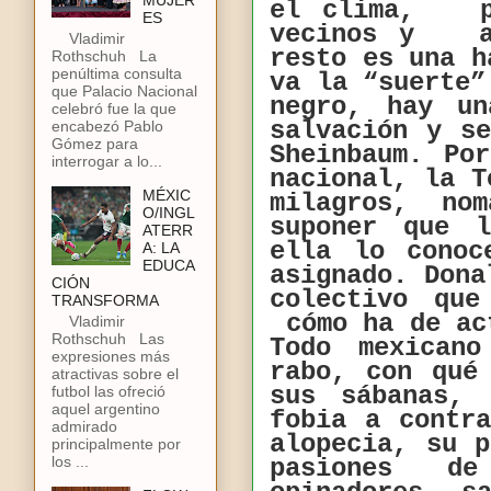
MUJER
el clima, 
ES
vecinos y am
Vladimir
resto es una h
Rothschuh La
penúltima consulta
va la “suerte
que Palacio Nacional
negro, hay u
celebró fue la que
salvación y s
encabezó Pablo
Gómez para
Sheinbaum. Po
interrogar a lo...
nacional, la T
MÉXIC
milagros, n
O/INGL
suponer que 
ATERR
ella lo conoc
A: LA
EDUCA
asignado. Dona
CIÓN
colectivo qu
TRANSFORMA
cómo ha de ac
Vladimir
Rothschuh Las
Todo mexican
expresiones más
rabo, con qué
atractivas sobre el
sus sábanas, 
futbol las ofreció
aquel argentino
fobia a contr
admirado
alopecia, su 
principalmente por
los ...
pasiones d