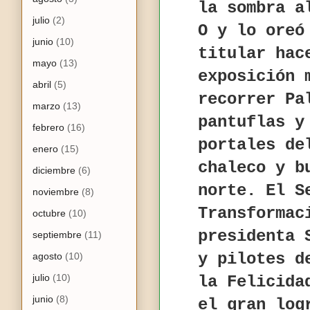
la sombra a
julio
(2)
O y lo oreó
junio
(10)
titular hac
mayo
(13)
exposición 
abril
(5)
recorrer Pa
marzo
(13)
pantuflas y
febrero
(16)
portales de
enero
(15)
chaleco y b
diciembre
(6)
norte. El S
noviembre
(8)
Transformac
octubre
(10)
presidenta 
septiembre
(11)
y pilotes d
agosto
(10)
julio
(10)
la Felicida
junio
(8)
el gran log