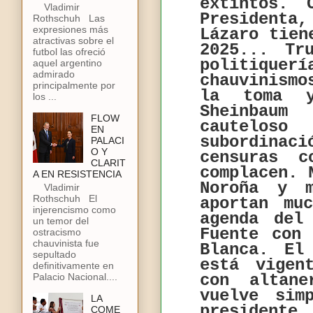
extintos. 
Vladimir
Presidenta,
Rothschuh Las
expresiones más
Lázaro tien
atractivas sobre el
2025... Tr
futbol las ofreció
politiquer
aquel argentino
admirado
chauvinism
principalmente por
la toma y
los ...
Sheinbaum
FLOW
cautelos
EN
subordina
PALACI
O Y
censuras c
CLARIT
complacen. 
A EN RESISTENCIA
Noroña y m
Vladimir
Rothschuh El
aportan mu
injerencismo como
agenda del
un temor del
Fuente con
ostracismo
chauvinista fue
Blanca. El
sepultado
está vigen
definitivamente en
Palacio Nacional....
con altane
vuelve sim
LA
president
COME