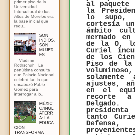
primer piso de la
al paquete
Universidad
la Preside
Intercultural de los
lo supo, 
Altos de Morelos era
la base inicial que
cortesía u
requ...
ámbito cul
SON
mermado en
INDIOS,
de la O, l
SON
Curiel inc
MUJER
ES
de los Cien
Vladimir
Piso de la
Rothschuh La
voluminoso
penúltima consulta
que Palacio Nacional
solamente 
celebró fue la que
ajustes, añ
encabezó Pablo
en el equi
Gómez para
interrogar a lo...
recorte a
Delgado.
MÉXIC
O/INGL
presidenta
ATERR
tanto Curi
A: LA
Defensa, 
EDUCA
CIÓN
proveniente
TRANSFORMA