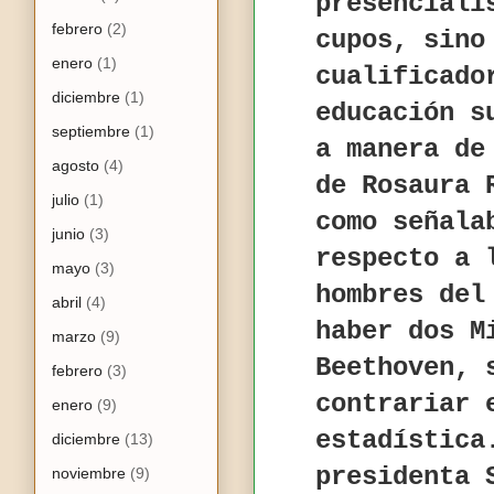
presenciali
febrero
(2)
cupos, sino
enero
(1)
cualificado
diciembre
(1)
educación s
septiembre
(1)
a manera de
agosto
(4)
de Rosaura 
julio
(1)
como señala
junio
(3)
respecto a 
mayo
(3)
hombres del
abril
(4)
haber dos M
marzo
(9)
Beethoven, 
febrero
(3)
contrariar 
enero
(9)
estadística
diciembre
(13)
presidenta 
noviembre
(9)