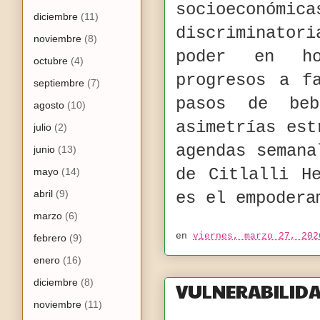
socioeconóm
diciembre
(11)
discriminator
noviembre
(8)
poder en ho
octubre
(4)
progresos a f
septiembre
(7)
pasos de be
agosto
(10)
asimetrías est
julio
(2)
agendas semana
junio
(13)
de Citlalli H
mayo
(14)
abril
(9)
es el empodera
marzo
(6)
en
viernes, marzo 27, 202
febrero
(9)
enero
(16)
diciembre
(8)
VULNERABILIDA
noviembre
(11)