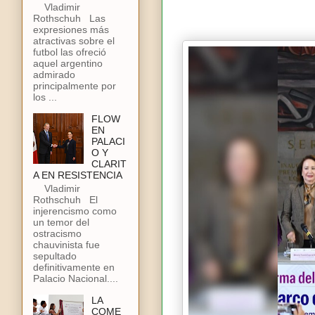
Vladimir
Rothschuh Las
expresiones más
atractivas sobre el
futbol las ofreció
aquel argentino
admirado
principalmente por
los ...
FLOW
EN
PALACI
O Y
CLARIT
A EN RESISTENCIA
Vladimir
Rothschuh El
injerencismo como
un temor del
ostracismo
chauvinista fue
sepultado
definitivamente en
Palacio Nacional....
LA
COME