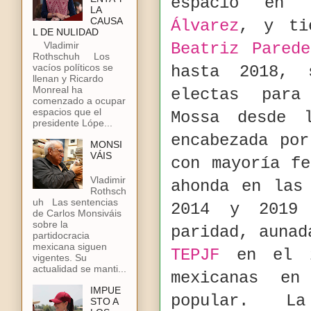
espacio en
LA
CAUSA
Álvarez
, y ti
L DE NULIDAD
Vladimir
Beatriz Parede
Rothschuh Los
vacíos políticos se
hasta 2018, 
llenan y Ricardo
Monreal ha
electas para
comenzado a ocupar
espacios que el
Mossa desde
presidente Lópe...
encabezada po
MONSI
VÁIS
con mayoría fe
Vladimir
ahonda en las
Rothsch
uh Las sentencias
2014 y 2019
de Carlos Monsiváis
sobre la
paridad, aunad
partidocracia
mexicana siguen
TEPJF
en el 2
vigentes. Su
actualidad se manti...
mexicanas en
IMPUE
popular. L
STO A