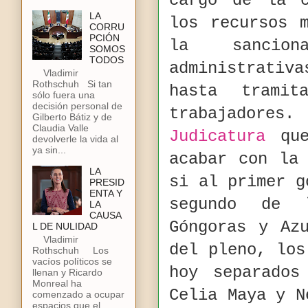
cargo de la c
LA
los recursos 
CORRU
PCIÓN
la sancio
SOMOS
TODOS
administrativ
Vladimir
Rothschuh Si tan
hasta trami
sólo fuera una
decisión personal de
trabajadores
Gilberto Bátiz y de
Claudia Valle
Judicatura
que
devolverle la vida al
ya sin...
acabar con l
LA
si al primer 
PRESID
ENTA Y
segundo de l
LA
CAUSA
Góngoras y Az
L DE NULIDAD
Vladimir
del pleno, los
Rothschuh Los
vacíos políticos se
hoy separados
llenan y Ricardo
Monreal ha
Celia Maya y N
comenzado a ocupar
espacios que el