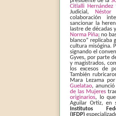
presidente de la
S
Citlalli Hernández
y
Judicial,
Néstor 
colaboración int
sancionar la heren
lastre de décadas 
Norma Piña
; no ba
blanco” replicaba 
cultura misógina. 
signando el conven
Gyves, por parte d
y magistrados, co
los excesos de p
También rubricaron
Mara Lezama por 
Guelatao
, anunció
de las Mujeres
tra
originarios
, lo que
Aguilar Ortiz, en 
Institutos F
(IFDP)
especializad