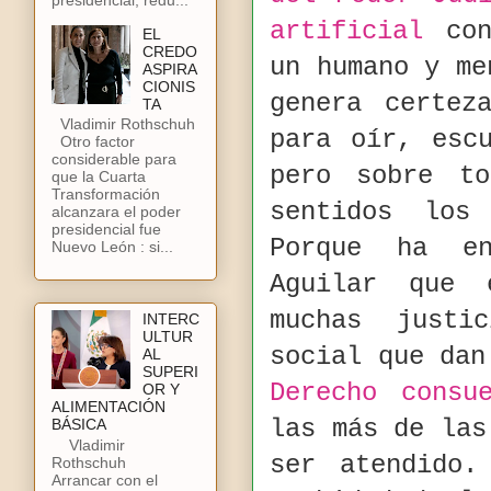
artificial
con
EL
CREDO
un humano y me
ASPIRA
CIONIS
genera certez
TA
Vladimir Rothschuh
para oír, esc
Otro factor
considerable para
pero sobre to
que la Cuarta
Transformación
sentidos los
alcanzara el poder
presidencial fue
Porque ha en
Nuevo León : si...
Aguilar que 
muchas justi
INTERC
ULTUR
social que dan
AL
SUPERI
Derecho consue
OR Y
ALIMENTACIÓN
las más de las
BÁSICA
Vladimir
ser atendido.
Rothschuh
Arrancar con el