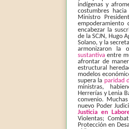
indígenas y afrome
costumbres hacia
Ministro Presiden
empoderamiento de
encabezar la suscr
de la SCJN, Hugo Ag
Solano, y la secret
armonizaron la 
sustantiva
entre mu
afrontar de manera
estructural hereda
modelos económico
supera la
paridad 
ministras, habi
Herrerías y Lenia 
convenio. Muchas 
nuevo Poder Judic
Justicia en Labo
Violentas; Combat
Protección en Desa