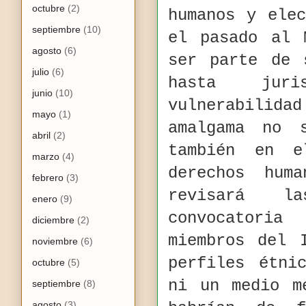
octubre
(2)
humanos y ele
septiembre
(10)
el pasado al 
agosto
(6)
ser parte de 
julio
(6)
hasta juri
junio
(10)
vulnerabilida
mayo
(1)
amalgama no 
abril
(2)
también en 
marzo
(4)
derechos hum
febrero
(3)
revisará l
enero
(9)
convocatoria
diciembre
(2)
miembros del 
noviembre
(6)
perfiles étni
octubre
(5)
ni un medio m
septiembre
(8)
agosto
(3)