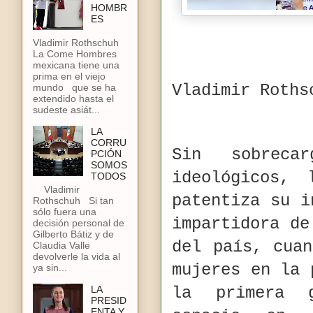
HOMBR
ES
Vladimir Rothschuh
La Come Hombres
mexicana tiene una
prima en el viejo
Vladimir Roths
mundo que se ha
extendido hasta el
sudeste asiát...
LA
CORRU
Sin sobreca
PCIÓN
SOMOS
ideológicos,
TODOS
Vladimir
patentiza su i
Rothschuh Si tan
sólo fuera una
impartidora de
decisión personal de
Gilberto Bátiz y de
del país, cua
Claudia Valle
devolverle la vida al
mujeres en la 
ya sin...
la primera 
LA
PRESID
ENTA Y