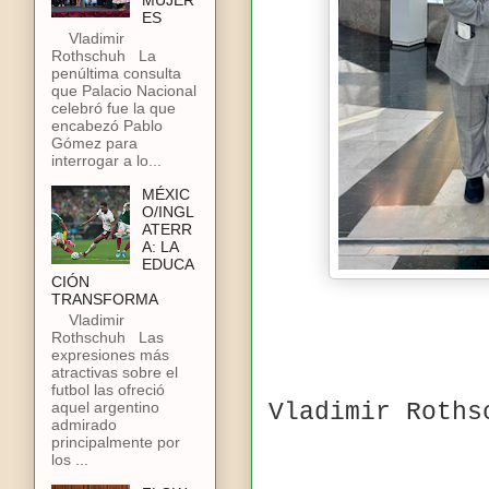
MUJER
ES
Vladimir
Rothschuh La
penúltima consulta
que Palacio Nacional
celebró fue la que
encabezó Pablo
Gómez para
interrogar a lo...
MÉXIC
O/INGL
ATERR
A: LA
EDUCA
CIÓN
TRANSFORMA
Vladimir
Rothschuh Las
expresiones más
atractivas sobre el
futbol las ofreció
aquel argentino
Vladimir Roths
admirado
principalmente por
los ...