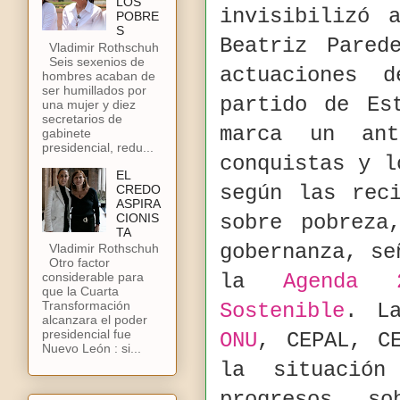
LOS
invisibilizó 
POBRE
S
Beatriz Pared
Vladimir Rothschuh
Seis sexenios de
actuaciones 
hombres acaban de
ser humillados por
partido de Es
una mujer y diez
secretarios de
marca un an
gabinete
presidencial, redu...
conquistas y l
EL
según las rec
CREDO
ASPIRA
CIONIS
sobre pobreza
TA
gobernanza, se
Vladimir Rothschuh
Otro factor
la
Agenda 
considerable para
que la Cuarta
Transformación
Sostenible
. La
alcanzara el poder
presidencial fue
ONU
, CEPAL, C
Nuevo León : si...
la situación
progresos s