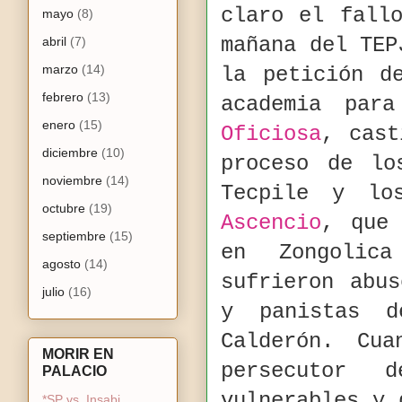
claro el fall
mayo
(8)
mañana del TEP
abril
(7)
marzo
(14)
la petición d
febrero
(13)
academia par
enero
(15)
Oficiosa
, cast
diciembre
(10)
proceso de lo
noviembre
(14)
Tecpile y lo
octubre
(19)
Ascencio
, que 
septiembre
(15)
en Zongolic
agosto
(14)
sufrieron abu
julio
(16)
y panistas d
Calderón. Cu
MORIR EN
persecutor 
PALACIO
vulnerables y 
*SP vs. Insabi