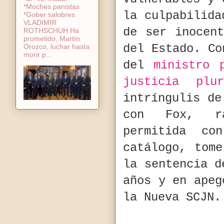
*Moches panistas
la culpabilida
*Gober salobres
VLADIMIR
de ser inocen
ROTHSCHUH Ha
prometido, Martín
del Estado. Co
Orozco, luchar hasta
morir p...
del
ministro 
justicia plur
intríngulis de
con Fox, ra
permitida c
catálogo, tom
la sentencia d
años y en apeg
la Nueva SCJN.