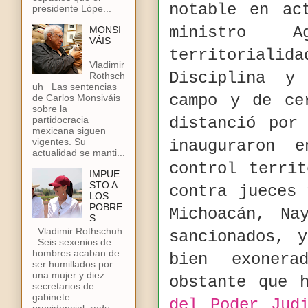
notable en ac
presidente Lópe...
ministro 
MONSI
VÁIS
territorial
Vladimir
Disciplina y
Rothsch
uh Las sentencias
campo y de ce
de Carlos Monsiváis
sobre la
partidocracia
distanció por
mexicana siguen
vigentes. Su
inauguraron 
actualidad se manti...
control terri
IMPUE
STO A
contra jueces 
LOS
POBRE
Michoacán, Na
S
Vladimir Rothschuh
sancionados, 
Seis sexenios de
hombres acaban de
bien exoner
ser humillados por
una mujer y diez
obstante que 
secretarios de
gabinete
del Poder Judi
presidencial, redu...