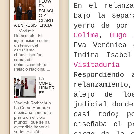
FLOW
En el relanza
EN
PALACI
bajo la separ
O Y
CLARIT
yerro de por 
A EN RESISTENCIA
Vladimir
Colima
,
Hugo 
Rothschuh El
injerencismo como
Eva Verónica
un temor del
ostracismo
Indira Isabe
chauvinista fue
sepultado
Visitaduría
definitivamente en
Palacio Nacional....
Respondiendo
LA
COME
relanzamiento
HOMBR
ES
alejó de lo
judicial dond
Vladimir Rothschuh
La Come Hombres
mexicana tiene una
casi todo; p
prima en el viejo
mundo que se ha
diseñaba el p
extendido hasta el
sudeste asiát...