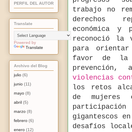
PERFIL DEL AUTOR
trabajo no re
derechos rep
Translate
económica y p
reconoció la 
Powered by
para orienta
Translate
favor de l
Archivo del Blog
prevención,
julio
(6)
violencias con
junio
(11)
los retos alc
mayo
(8)
de mujeres 
abril
(5)
participació
marzo
(8)
gigantescos e
febrero
(6)
desafíos local
enero
(12)