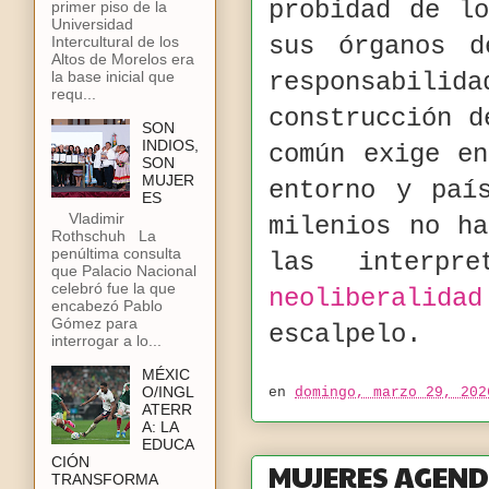
probidad de l
primer piso de la
Universidad
sus órganos d
Intercultural de los
Altos de Morelos era
responsabi
la base inicial que
requ...
construcción d
SON
INDIOS,
común exige e
SON
MUJER
entorno y paí
ES
Vladimir
milenios no ha
Rothschuh La
penúltima consulta
las interpr
que Palacio Nacional
celebró fue la que
neoliberalidad
encabezó Pablo
Gómez para
escalpelo.
interrogar a lo...
MÉXIC
O/INGL
en
domingo, marzo 29, 202
ATERR
A: LA
EDUCA
CIÓN
MUJERES AGEND
TRANSFORMA