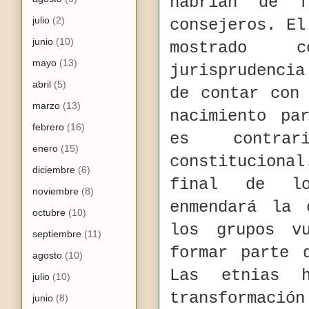
habrían de 
julio
(2)
consejeros. El
junio
(10)
mostrado c
mayo
(13)
jurisprudenci
abril
(5)
de contar con
marzo
(13)
nacimiento pa
febrero
(16)
es contra
enero
(15)
constitucional
diciembre
(6)
final de lo
noviembre
(8)
enmendará la 
octubre
(10)
los grupos vu
septiembre
(11)
formar parte
agosto
(10)
Las etnias 
julio
(10)
transformació
junio
(8)