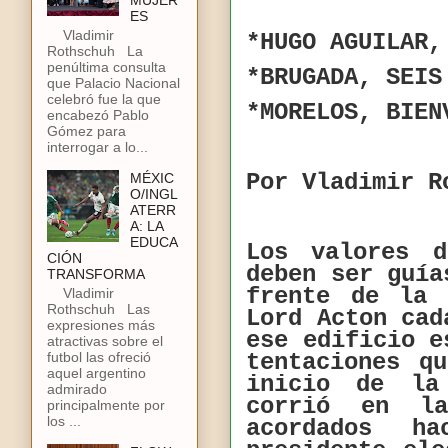
MUJER
ES
Vladimir
*HUGO AGUILAR,
Rothschuh La
penúltima consulta
*BRUGADA, SEIS
que Palacio Nacional
celebró fue la que
*MORELOS, BIEN
encabezó Pablo
Gómez para
interrogar a lo...
Por Vladimir R
MÉXIC
O/INGL
ATERR
A: LA
EDUCA
Los valores d
CIÓN
deben ser guía
TRANSFORMA
frente de la 
Vladimir
Rothschuh Las
Lord Acton cad
expresiones más
ese edificio e
atractivas sobre el
futbol las ofreció
tentaciones q
aquel argentino
inicio de la
admirado
corrió en l
principalmente por
los ...
acordados h