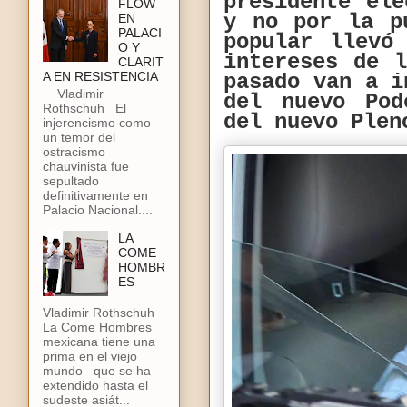
presidente el
FLOW
y no por la p
EN
PALACI
popular llevó
O Y
intereses de 
CLARIT
A EN RESISTENCIA
pasado van a i
Vladimir
del nuevo Pod
Rothschuh El
del nuevo Plen
injerencismo como
un temor del
ostracismo
chauvinista fue
sepultado
definitivamente en
Palacio Nacional....
LA
COME
HOMBR
ES
Vladimir Rothschuh
La Come Hombres
mexicana tiene una
prima en el viejo
mundo que se ha
extendido hasta el
sudeste asiát...