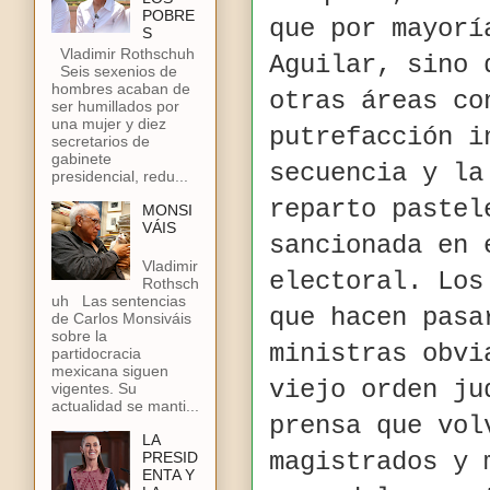
POBRE
que por mayorí
S
Vladimir Rothschuh
Aguilar, sino 
Seis sexenios de
hombres acaban de
otras áreas co
ser humillados por
una mujer y diez
putrefacción i
secretarios de
gabinete
secuencia y la
presidencial, redu...
reparto pastel
MONSI
VÁIS
sancionada en 
Vladimir
electoral. Los
Rothsch
uh Las sentencias
que hacen pasa
de Carlos Monsiváis
sobre la
ministras obvi
partidocracia
mexicana siguen
viejo orden ju
vigentes. Su
actualidad se manti...
prensa que vol
LA
magistrados y 
PRESID
ENTA Y