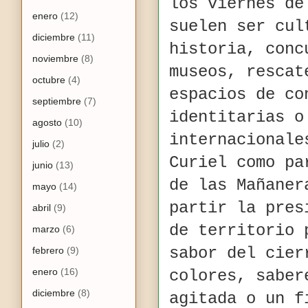
los viernes de
enero
(12)
suelen ser cul
diciembre
(11)
historia, conc
noviembre
(8)
museos, rescat
octubre
(4)
espacios de co
septiembre
(7)
identitarias o
agosto
(10)
internacionale
julio
(2)
Curiel como pa
junio
(13)
de las Mañaner
mayo
(14)
partir la pres
abril
(9)
de territorio 
marzo
(6)
sabor del cier
febrero
(9)
enero
(16)
colores, saber
diciembre
(8)
agitada o un f