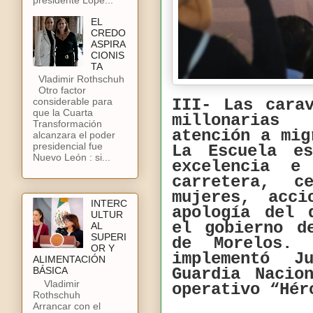
EL
CREDO
ASPIRA
CIONIS
TA
Vladimir Rothschuh
Otro factor
III- Las cara
considerable para
que la Cuarta
millonarias
Transformación
atención a mig
alcanzara el poder
presidencial fue
La Escuela e
Nuevo León : si...
excelencia e 
carretera, 
mujeres, acc
INTERC
apología del 
ULTUR
el gobierno d
AL
SUPERI
de Morelos. 
OR Y
implementó 
ALIMENTACIÓN
Guardia Nacio
BÁSICA
Vladimir
operativo “Hér
Rothschuh
Arrancar con el