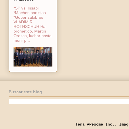
*SP vs. Insabi
*Moches panistas
*Gober salobres
VLADIMIR
ROTHSCHUH Ha
prometido, Martín
Orozco, luchar hasta
morir p...
Buscar este blog
Tema Awesome Inc.. Imá