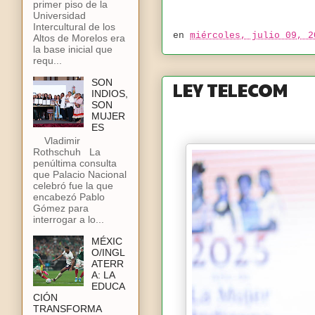
primer piso de la
Universidad
Intercultural de los
en
miércoles, julio 09, 2
Altos de Morelos era
la base inicial que
requ...
LEY TELECOM
SON
INDIOS,
SON
MUJER
ES
Vladimir
Rothschuh La
penúltima consulta
que Palacio Nacional
celebró fue la que
encabezó Pablo
Gómez para
interrogar a lo...
MÉXIC
O/INGL
ATERR
A: LA
EDUCA
CIÓN
TRANSFORMA