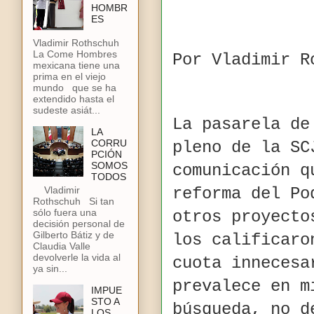
HOMBR
ES
Vladimir Rothschuh
La Come Hombres
Por Vladimir R
mexicana tiene una
prima en el viejo
mundo que se ha
extendido hasta el
sudeste asiát...
La pasarela de
LA
CORRU
pleno de la SC
PCIÓN
SOMOS
comunicación q
TODOS
reforma del Po
Vladimir
Rothschuh Si tan
sólo fuera una
otros proyecto
decisión personal de
Gilberto Bátiz y de
los calificaro
Claudia Valle
devolverle la vida al
cuota innecesa
ya sin...
prevalece en m
IMPUE
STO A
búsqueda, no d
LOS