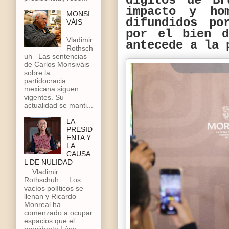
dígitos de Br
impacto y ho
MONSI
difundidos po
VÁIS
por el bien d
Vladimir
antecede a la 
Rothsch
uh Las sentencias
de Carlos Monsiváis
sobre la
partidocracia
mexicana siguen
vigentes. Su
actualidad se manti...
LA
PRESID
ENTA Y
LA
CAUSA
L DE NULIDAD
Vladimir
Rothschuh Los
vacíos políticos se
llenan y Ricardo
Monreal ha
comenzado a ocupar
espacios que el
presidente Lópe...