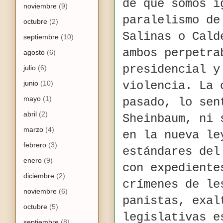
de que somos i
noviembre
(9)
paralelismo de
octubre
(2)
Salinas o Cald
septiembre
(10)
ambos perpetra
agosto
(6)
presidencial y
julio
(6)
junio
(10)
violencia. La 
mayo
(1)
pasado, lo sen
abril
(2)
Sheinbaum, ni 
marzo
(4)
en la nueva le
febrero
(3)
estándares del
enero
(9)
con expediente
diciembre
(2)
crímenes de le
noviembre
(6)
panistas, exal
octubre
(5)
legislativas e
septiembre
(8)