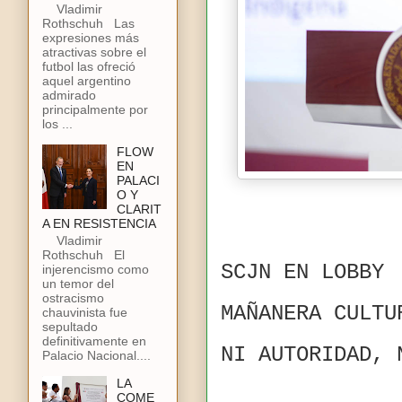
Vladimir
Rothschuh Las
expresiones más
atractivas sobre el
futbol las ofreció
aquel argentino
admirado
principalmente por
los ...
FLOW
EN
PALACI
O Y
CLARIT
A EN RESISTENCIA
Vladimir
Rothschuh El
SCJN EN LOBBY
injerencismo como
un temor del
ostracismo
MAÑANERA CULT
chauvinista fue
sepultado
definitivamente en
NI AUTORIDAD, 
Palacio Nacional....
LA
COME