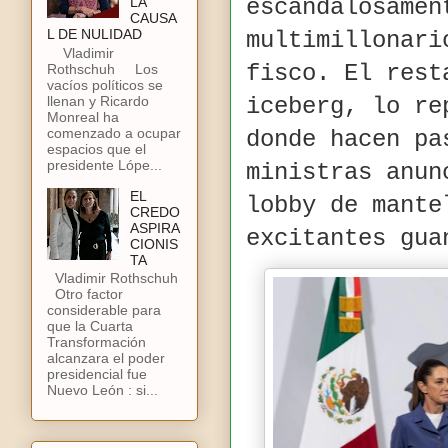
LA
escandalosamen
CAUSA
L DE NULIDAD
multimillonari
Vladimir
fisco. El rest
Rothschuh Los
vacíos políticos se
llenan y Ricardo
iceberg, lo re
Monreal ha
comenzado a ocupar
donde hacen pa
espacios que el
presidente Lópe...
ministras anun
EL
lobby de mante
CREDO
ASPIRA
excitantes gu
CIONIS
TA
Vladimir Rothschuh
Otro factor
considerable para
que la Cuarta
Transformación
alcanzara el poder
presidencial fue
Nuevo León : si...