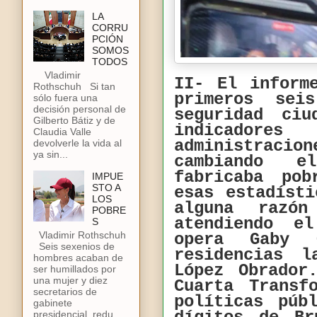
LA
CORRU
PCIÓN
SOMOS
TODOS
Vladimir
II- El inform
Rothschuh Si tan
primeros se
sólo fuera una
decisión personal de
seguridad ciu
Gilberto Bátiz y de
indicador
Claudia Valle
administraci
devolverle la vida al
ya sin...
cambiando e
fabricaba pob
IMPUE
STO A
esas estadíst
LOS
alguna razó
POBRE
atendiendo e
S
Vladimir Rothschuh
opera Gaby 
Seis sexenios de
residencias 
hombres acaban de
López Obrado
ser humillados por
una mujer y diez
Cuarta Transf
secretarios de
políticas púb
gabinete
presidencial, redu...