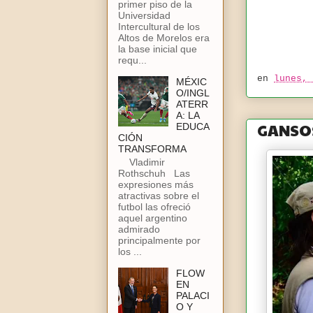
primer piso de la
Universidad
Intercultural de los
Altos de Morelos era
la base inicial que
requ...
en
lunes, 
MÉXIC
O/INGL
ATERR
A: LA
GANSOS
EDUCA
CIÓN
TRANSFORMA
Vladimir
Rothschuh Las
expresiones más
atractivas sobre el
futbol las ofreció
aquel argentino
admirado
principalmente por
los ...
FLOW
EN
PALACI
O Y