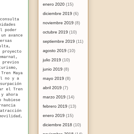
enero 2020
(15)
diciembre 2019
(6)
consulta
noviembre 2019
(8)
nidades
l poder
octubre 2019
(10)
 un avance
ersas
septiembre 2019
(11)
ulta,
agosto 2019
(10)
 proyecto
emarnat,
julio 2019
(10)
 previos
turismo,
junio 2019
(8)
 Tren Maya
mayo 2019
(8)
l no y a
surpación
abril 2019
(7)
ar el Tren
 y ahora
marzo 2019
(14)
o hubiese
rnancia
febrero 2019
(13)
atracción
enero 2019
(15)
movilidad,
diciembre 2018
(10)