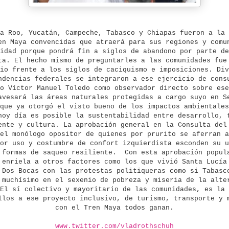
a Roo, Yucatán, Campeche, Tabasco y Chiapas fueron a la 
en Maya convencidas que atraerá para sus regiones y comu
idad porque pondrá fin a siglos de abandono por parte de
ta. El hecho mismo de preguntarles a las comunidades fue
io frente a los siglos de caciquismo e imposiciones. Div
ndencias federales se integraron a ese ejercicio de cons
o Víctor Manuel Toledo como observador directo sobre ese
avesará las áreas naturales protegidas a cargo suyo en S
que ya otorgó el visto bueno de los impactos ambientales
hoy día es posible la sustentabilidad entre desarrollo, 
ente y cultura. La aprobación general en la Consulta del
el monólogo opositor de quienes por prurito se aferran a
or uso y costumbre de confort izquierdista esconden su u
 formas de saqueo resiliente.
Con esta aprobación popul
 enriela a otros factores como los que vivió Santa Lucía
 Dos Bocas con las protestas politiqueras como si Tabasc
 muchísimo en el sexenio de pobreza y miseria de la alte
El sí colectivo y mayoritario de las comunidades, es la 
llos a ese proyecto inclusivo, de turismo, transporte y 
con el Tren Maya todos ganan.
www.twitter.com/vladrothschuh