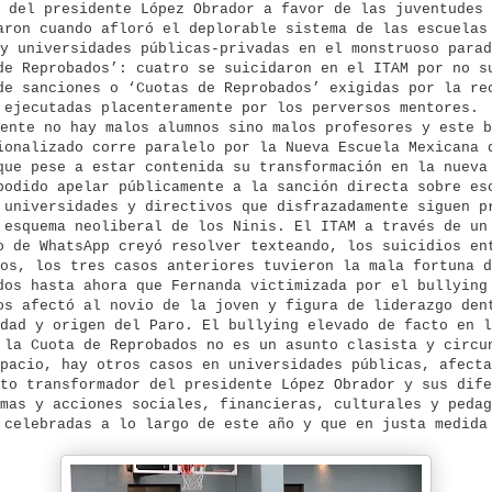
 del presidente López Obrador a favor de las juventudes 
aron cuando afloró el deplorable sistema de las escuelas
y universidades públicas-privadas en el monstruoso parad
de Reprobados’: cuatro se suicidaron en el ITAM por no s
de sanciones o ‘Cuotas de Reprobados’ exigidas por la re
ejecutadas placenteramente por los perversos mentores.
ente no hay malos alumnos sino malos profesores y este b
ionalizado corre paralelo por la Nueva Escuela Mexicana 
que pese a estar contenida su transformación en la nueva
podido apelar públicamente a la sanción directa sobre es
 universidades y directivos que disfrazadamente siguen p
 esquema neoliberal de los Ninis. El ITAM a través de un
o de WhatsApp creyó resolver texteando, los suicidios en
os, los tres casos anteriores tuvieron la mala fortuna d
dos hasta ahora que Fernanda victimizada por el bullying
os afectó al novio de la joven y figura de liderazgo den
dad y origen del Paro. El bullying elevado de facto en l
 la Cuota de Reprobados no es un asunto clasista y circu
pacio, hay otros casos en universidades públicas, afecta
to transformador del presidente López Obrador y sus dife
mas y acciones sociales, financieras, culturales y pedag
celebradas a lo largo de este año y que en justa medida