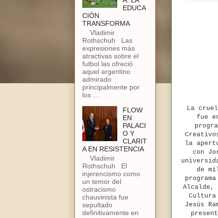
A: LA
EDUCA
CIÓN
TRANSFORMA
Vladimir
Rothschuh Las
expresiones más
atractivas sobre el
futbol las ofreció
aquel argentino
admirado
principalmente por
los ...
La cruel
FLOW
fue e
EN
PALACI
progra
O Y
Creativo
CLARIT
la apert
A EN RESISTENCIA
con Jo
Vladimir
universid
Rothschuh El
de mi
injerencismo como
programa
un temor del
Alcalde, 
ostracismo
Cultura
chauvinista fue
sepultado
Jesús Ra
definitivamente en
present