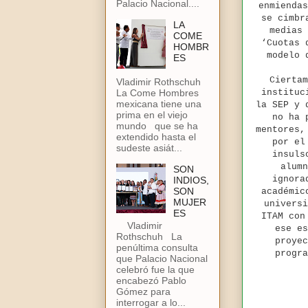
Palacio Nacional....
enmiendas
se cimbr
LA
medias 
COME
‘Cuotas 
HOMBR
modelo 
ES
Ciertam
Vladimir Rothschuh
La Come Hombres
instituc
mexicana tiene una
la SEP y 
prima en el viejo
no ha 
mundo que se ha
mentores,
extendido hasta el
por el
sudeste asiát...
insuls
alumn
SON
ignora
INDIOS,
SON
académic
MUJER
universi
ES
ITAM con
Vladimir
ese es
Rothschuh La
proyec
penúltima consulta
progra
que Palacio Nacional
celebró fue la que
encabezó Pablo
Gómez para
interrogar a lo...