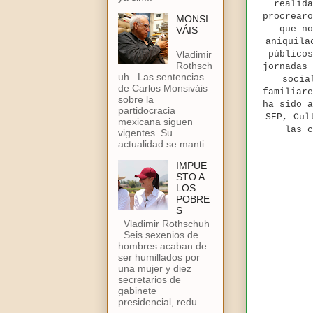
realida
procrearo
MONSI
que no
VÁIS
aniquila
Vladimir
públicos
Rothsch
jornadas 
uh Las sentencias
socia
de Carlos Monsiváis
familiare
sobre la
ha sido a
partidocracia
SEP, Cult
mexicana siguen
las c
vigentes. Su
actualidad se manti...
IMPUE
STO A
LOS
POBRE
S
Vladimir Rothschuh
Seis sexenios de
hombres acaban de
ser humillados por
una mujer y diez
secretarios de
gabinete
presidencial, redu...