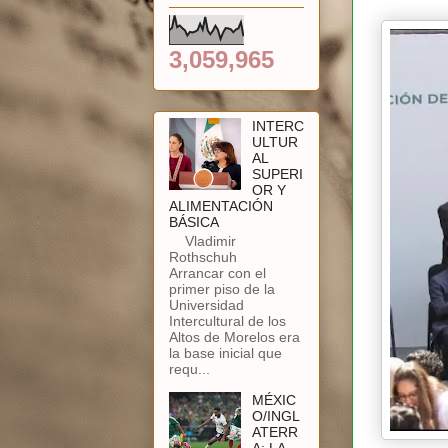
3,059,965
INTERC
ULTUR
AL
SUPERI
OR Y
ALIMENTACIÓN
BÁSICA
Vladimir
Rothschuh
Arrancar con el
primer piso de la
Universidad
Intercultural de los
Altos de Morelos era
la base inicial que
requ...
MÉXIC
O/INGL
ATERR