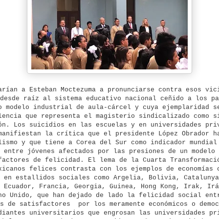
rían a Esteban Moctezuma a pronunciarse contra esos vic
desde raíz al sistema educativo nacional ceñido a los pa
o modelo industrial de aula-cárcel y cuya ejemplaridad s
lencia que representa el magisterio sindicalizado como s
ón. Los suicidios en las escuelas y en universidades pri
manifiestan la crítica que el presidente López Obrador h
lismo y que tiene a Corea del Sur como indicador mundial
 entre jóvenes afectados por las presiones de un modelo 
factores de felicidad. El lema de la Cuarta Transformaci
xicanos felices contrasta con los ejemplos de economías 
 en estallidos sociales como Argelia, Bolivia, Catalunya
 Ecuador, Francia, Georgia, Guinea, Hong Kong, Irak, Irá
no Unido, que han dejado de lado la felicidad social ent
es de satisfactores por los meramente económicos o democ
diantes universitarios que engrosan las universidades pr