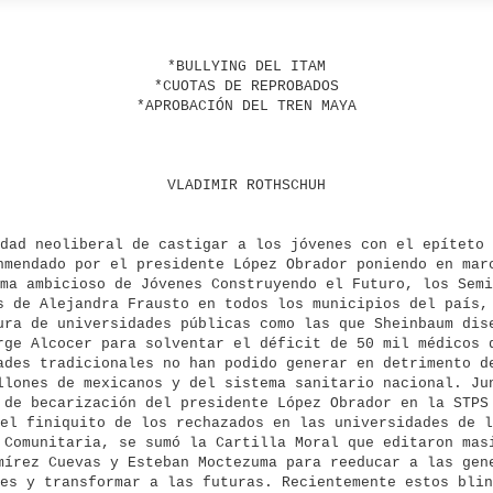
*BULLYING DEL ITAM
*CUOTAS DE REPROBADOS
*APROBACIÓN DEL TREN MAYA
VLADIMIR ROTHSCHUH
dad neoliberal de castigar a los jóvenes con el epíteto 
nmendado por el presidente López Obrador poniendo en mar
ma ambicioso de Jóvenes Construyendo el Futuro, los Semi
s de Alejandra Frausto en todos los municipios del país,
ura de universidades públicas como las que Sheinbaum dis
rge Alcocer para solventar el déficit de 50 mil médicos 
ades tradicionales no han podido generar en detrimento d
llones de mexicanos y del sistema sanitario nacional. Ju
 de becarización del presidente López Obrador en la STPS
el finiquito de los rechazados en las universidades de l
 Comunitaria, se sumó la Cartilla Moral que editaron mas
mírez Cuevas y Esteban Moctezuma para reeducar a las gen
es y transformar a las futuras. Recientemente estos blin