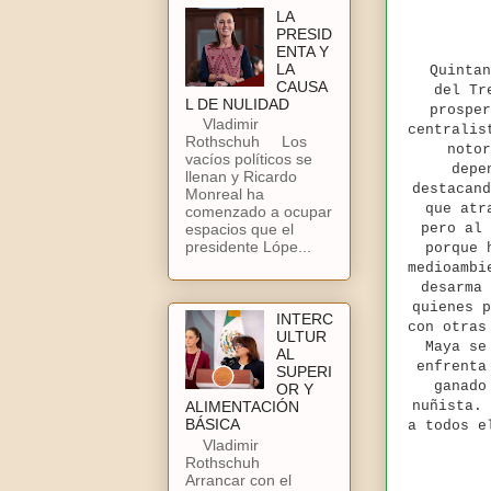
LA
PRESID
ENTA Y
LA
Quintan
CAUSA
del Tr
L DE NULIDAD
prosper
Vladimir
centralis
Rothschuh Los
notor
vacíos políticos se
depe
llenan y Ricardo
destacand
Monreal ha
que atr
comenzado a ocupar
pero al 
espacios que el
presidente Lópe...
porque 
medioambi
desarma 
quienes p
INTERC
con otras
ULTUR
Maya se
AL
enfrenta
SUPERI
ganado
OR Y
nuñista. 
ALIMENTACIÓN
BÁSICA
a todos e
Vladimir
Rothschuh
Arrancar con el