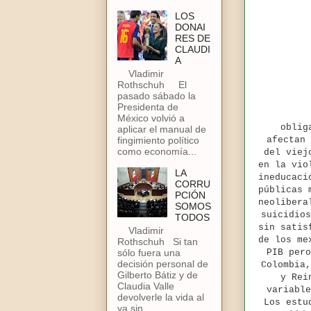
LOS
DONAI
RES DE
CLAUDI
A
Vladimir
Rothschuh El
pasado sábado la
Presidenta de
México volvió a
obliga
aplicar el manual de
afectan 
fingimiento político
como economía...
del viej
en la vio
LA
ineducaci
CORRU
públicas 
PCIÓN
neolibera
SOMOS
suicidios
TODOS
sin satis
Vladimir
de los me
Rothschuh Si tan
sólo fuera una
PIB pero
decisión personal de
Colombia,
Gilberto Bátiz y de
y Rei
Claudia Valle
variabl
devolverle la vida al
Los estu
ya sin...