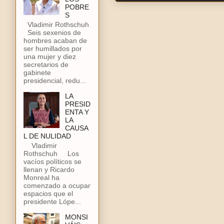
POBRE
S
Vladimir Rothschuh
Seis sexenios de
hombres acaban de
ser humillados por
una mujer y diez
secretarios de
gabinete
presidencial, redu...
LA
PRESID
ENTA Y
LA
CAUSA
L DE NULIDAD
Vladimir
Rothschuh Los
vacíos políticos se
llenan y Ricardo
Monreal ha
comenzado a ocupar
espacios que el
presidente Lópe...
MONSI