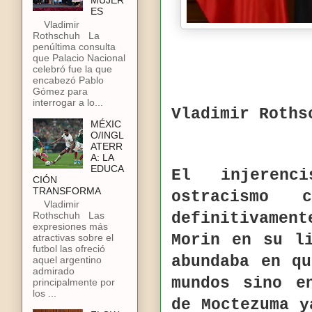
MUJER
ES
Vladimir
Rothschuh La
penúltima consulta
que Palacio Nacional
celebró fue la que
encabezó Pablo
Gómez para
interrogar a lo...
Vladimir Roths
MÉXIC
O/INGL
ATERR
A: LA
EDUCA
El injeren
CIÓN
TRANSFORMA
ostracismo 
Vladimir
Rothschuh Las
definitivamen
expresiones más
Morin en su l
atractivas sobre el
futbol las ofreció
abundaba en q
aquel argentino
admirado
mundos sino e
principalmente por
los ...
de Moctezuma y