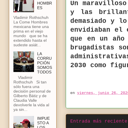
Un maravilloso
HOMBR
ES
y las brillan
Vladimir Rothschuh
demasiado y lo
La Come Hombres
mexicana tiene una
envidiaban el 
prima en el viejo
mundo que se ha
que en un año
extendido hasta el
sudeste asiát...
brugadistas so
LA
administrativ
CORRU
PCIÓN
2030 como figu
SOMOS
TODOS
Vladimir
Rothschuh Si tan
sólo fuera una
decisión personal de
en
viernes, junio 26, 202
Gilberto Bátiz y de
Claudia Valle
devolverle la vida al
ya sin...
IMPUE
Entrada más reciente
STO A
LOS