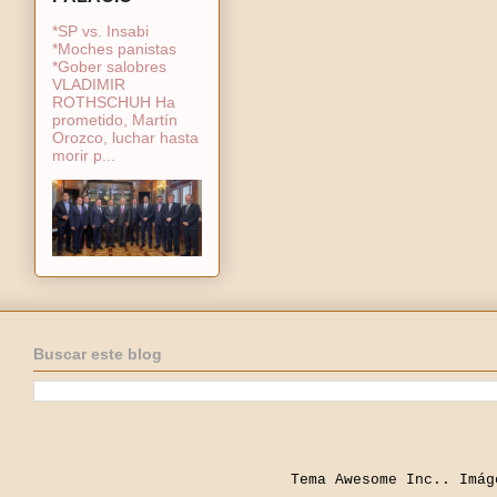
*SP vs. Insabi
*Moches panistas
*Gober salobres
VLADIMIR
ROTHSCHUH Ha
prometido, Martín
Orozco, luchar hasta
morir p...
Buscar este blog
Tema Awesome Inc.. Imá