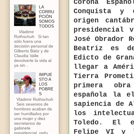
Corona Españ
LA
Conquista y 
CORRU
PCIÓN
origen cantáb
SOMOS
TODOS
presidencial 
Vladimir
Rothschuh Si tan
José Obrador R
sólo fuera una
decisión personal de
Beatriz es d
Gilberto Bátiz y de
Claudia Valle
Edicto de Gran
devolverle la vida al
ya sin...
llegar a Amér
IMPUE
Tierra Promet
STO A
primera obr
LOS
POBRE
española la e
S
Vladimir Rothschuh
sapiencia de A
Seis sexenios de
hombres acaban de
los intelect
ser humillados por
una mujer y diez
Toledo. El e
secretarios de
gabinete
Felipe VI y 
presidencial, redu...