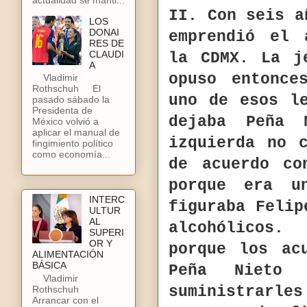
II. Con seis a
LOS
DONAI
emprendió el 
RES DE
CLAUDI
la CDMX. La j
A
opuso entonce
Vladimir
Rothschuh El
uno de esos l
pasado sábado la
Presidenta de
dejaba Peña
México volvió a
aplicar el manual de
izquierda no 
fingimiento político
como economía...
de acuerdo co
porque era u
INTERC
figuraba Felip
ULTUR
AL
alcohólicos.
SUPERI
OR Y
porque los ac
ALIMENTACIÓN
BÁSICA
Peña Nieto 
Vladimir
suministrarl
Rothschuh
Arrancar con el