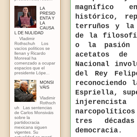
magnífico 
LA
PRESID
histórico, re
ENTA Y
LA
terruños y la
CAUSA
L DE NULIDAD
de la filosof
Vladimir
Rothschuh Los
o la pasión 
vacíos políticos se
llenan y Ricardo
acetatos de
Monreal ha
Nacional invo
comenzado a ocupar
espacios que el
del Rey Felip
presidente Lópe...
reconociendo 
MONSI
VÁIS
Espriella, sup
Vladimir
injerenci
Rothsch
uh Las sentencias
narcopolítico
de Carlos Monsiváis
sobre la
tres década
partidocracia
mexicana siguen
democracia.
vigentes. Su
actualidad se manti...