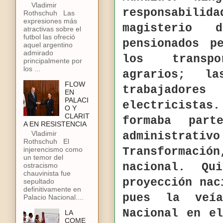
Vladimir
responsabilid
Rothschuh Las
expresiones más
magisterio 
atractivas sobre el
futbol las ofreció
pensionados p
aquel argentino
admirado
los transpo
principalmente por
los ...
agrarios; l
FLOW
trabajad
EN
PALACI
electricista
O Y
CLARIT
formaba par
A EN RESISTENCIA
Vladimir
administrat
Rothschuh El
injerencismo como
Transformació
un temor del
nacional. Qu
ostracismo
chauvinista fue
proyección nac
sepultado
definitivamente en
pues la veí
Palacio Nacional....
Nacional en e
LA
COME