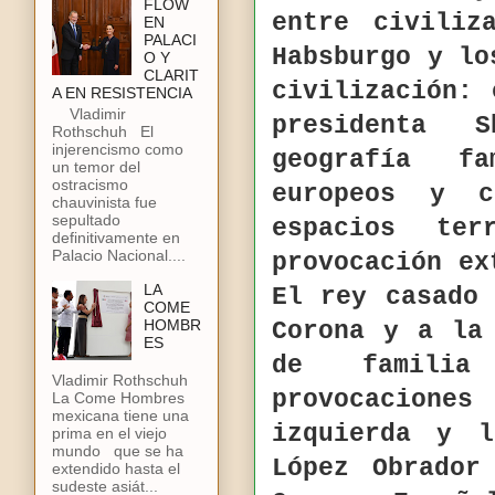
FLOW
entre civiliz
EN
PALACI
Habsburgo y lo
O Y
CLARIT
civilización:
A EN RESISTENCIA
Vladimir
presidenta S
Rothschuh El
injerencismo como
geografía f
un temor del
ostracismo
europeos y 
chauvinista fue
sepultado
espacios te
definitivamente en
Palacio Nacional....
provocación ex
LA
El rey casado
COME
HOMBR
Corona y a la
ES
de familia
Vladimir Rothschuh
provocacione
La Come Hombres
mexicana tiene una
izquierda y l
prima en el viejo
mundo que se ha
López Obrador
extendido hasta el
sudeste asiát...