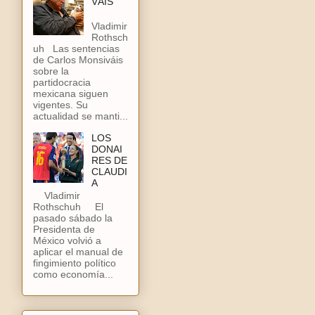
VÁIS
Vladimir
Rothsch
uh Las sentencias
de Carlos Monsiváis
sobre la
partidocracia
mexicana siguen
vigentes. Su
actualidad se manti...
LOS
DONAI
RES DE
CLAUDI
A
Vladimir
Rothschuh El
pasado sábado la
Presidenta de
México volvió a
aplicar el manual de
fingimiento político
como economía...