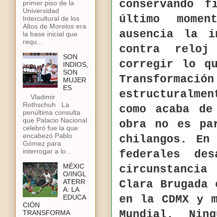
conservando f
primer piso de la
Universidad
último mome
Intercultural de los
Altos de Morelos era
ausencia la i
la base inicial que
requ...
contra relo
SON
corregir lo q
INDIOS,
SON
Transformac
MUJER
ES
estructuralme
Vladimir
Rothschuh La
como acaba de
penúltima consulta
que Palacio Nacional
obra no es pa
celebró fue la que
encabezó Pablo
chilangos. En
Gómez para
interrogar a lo...
federales de
MÉXIC
circunstancia
O/INGL
ATERR
Clara Brugada 
A: LA
EDUCA
en la CDMX y 
CIÓN
Mundial. Nin
TRANSFORMA