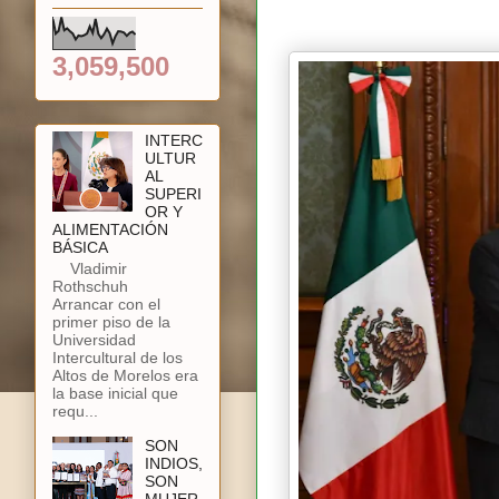
3,059,500
INTERC
ULTUR
AL
SUPERI
OR Y
ALIMENTACIÓN
BÁSICA
Vladimir
Rothschuh
Arrancar con el
primer piso de la
Universidad
Intercultural de los
Altos de Morelos era
la base inicial que
requ...
SON
INDIOS,
SON