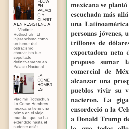
FLOW
mexicana se plantó 
EN
PALACI
escuchada más allá
O Y
CLARIT
una Latinoamérica
A EN RESISTENCIA
Vladimir
personas jóvenes, 
Rothschuh El
injerencismo como
trillones de dólar
un temor del
ostracismo
exportadora neta d
chauvinista fue
sepultado
propuso sumar l
definitivamente en
Palacio Nacional....
comercial de Méx
LA
alcanzar una pros
COME
HOMBR
pueblos vivir su 
ES
nacieron. La gig
Vladimir Rothschuh
La Come Hombres
ensordeció a la Cel
mexicana tiene una
prima en el viejo
a Donald Trump de
mundo que se ha
extendido hasta el
lo que todos ell
sudeste asiát...