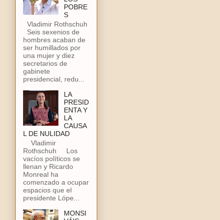
POBRE
S
Vladimir Rothschuh
Seis sexenios de
hombres acaban de
ser humillados por
una mujer y diez
secretarios de
gabinete
presidencial, redu...
LA
PRESID
ENTA Y
LA
CAUSA
L DE NULIDAD
Vladimir
Rothschuh Los
vacíos políticos se
llenan y Ricardo
Monreal ha
comenzado a ocupar
espacios que el
presidente Lópe...
MONSI