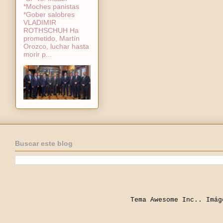
*Moches panistas
*Gober salobres
VLADIMIR
ROTHSCHUH Ha
prometido, Martín
Orozco, luchar hasta
morir p...
Buscar este blog
Tema Awesome Inc.. Imá