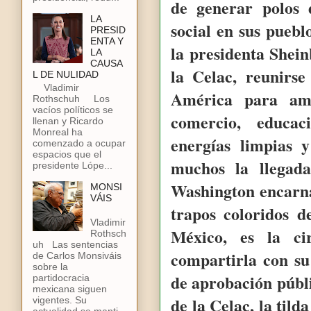
de generar polos 
LA
social en sus puebl
PRESID
ENTA Y
la presidenta Shei
LA
CAUSA
la Celac, reunir
L DE NULIDAD
Vladimir
América para amp
Rothschuh Los
vacíos políticos se
comercio, educaci
llenan y Ricardo
Monreal ha
energías limpias 
comenzado a ocupar
espacios que el
muchos la llegad
presidente Lópe...
Washington encarna
MONSI
VÁIS
trapos coloridos d
Vladimir
México, es la ci
Rothsch
uh Las sentencias
compartirla con su
de Carlos Monsiváis
sobre la
de aprobación públi
partidocracia
mexicana siguen
de la Celac, la tild
vigentes. Su
actualidad se manti...