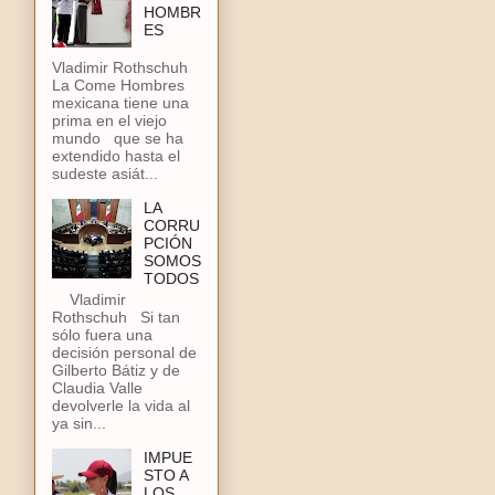
HOMBR
ES
Vladimir Rothschuh
La Come Hombres
mexicana tiene una
prima en el viejo
mundo que se ha
extendido hasta el
sudeste asiát...
LA
CORRU
PCIÓN
SOMOS
TODOS
Vladimir
Rothschuh Si tan
sólo fuera una
decisión personal de
Gilberto Bátiz y de
Claudia Valle
devolverle la vida al
ya sin...
IMPUE
STO A
LOS