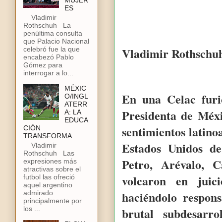
MUJER
ES
Vladimir
Rothschuh La
penúltima consulta
que Palacio Nacional
Vladimir Rothschu
celebró fue la que
encabezó Pablo
Gómez para
interrogar a lo...
MÉXIC
En una Celac furio
O/INGL
ATERR
Presidenta de Méx
A: LA
EDUCA
sentimientos latin
CIÓN
TRANSFORMA
Estados Unidos de
Vladimir
Rothschuh Las
Petro, Arévalo, 
expresiones más
atractivas sobre el
volcaron en jui
futbol las ofreció
aquel argentino
haciéndolo respons
admirado
principalmente por
los ...
brutal subdesarr