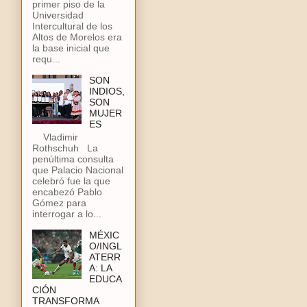
primer piso de la
Universidad
Intercultural de los
Altos de Morelos era
la base inicial que
requ...
SON
INDIOS,
SON
MUJER
ES
Vladimir
Rothschuh La
penúltima consulta
que Palacio Nacional
celebró fue la que
encabezó Pablo
Gómez para
interrogar a lo...
MÉXIC
O/INGL
ATERR
A: LA
EDUCA
CIÓN
TRANSFORMA