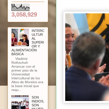
3,058,929
INTERC
ULTUR
AL
SUPERI
OR Y
ALIMENTACIÓN
BÁSICA
Vladimir
Rothschuh
Arrancar con el
primer piso de la
Universidad
Intercultural de los
Altos de Morelos era
la base inicial que
requ...
SON
INDIOS,
SON