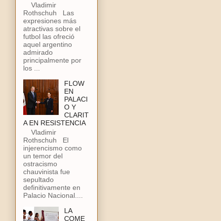
Vladimir
Rothschuh Las
expresiones más
atractivas sobre el
futbol las ofreció
aquel argentino
admirado
principalmente por
los ...
FLOW
EN
PALACI
O Y
CLARIT
A EN RESISTENCIA
Vladimir
Rothschuh El
injerencismo como
un temor del
ostracismo
chauvinista fue
sepultado
definitivamente en
Palacio Nacional....
LA
COME