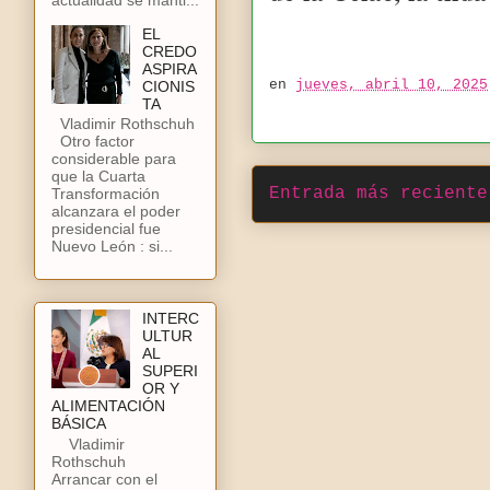
EL
CREDO
ASPIRA
en
jueves, abril 10, 2025
CIONIS
TA
Vladimir Rothschuh
Otro factor
considerable para
que la Cuarta
Entrada más reciente
Transformación
alcanzara el poder
presidencial fue
Nuevo León : si...
INTERC
ULTUR
AL
SUPERI
OR Y
ALIMENTACIÓN
BÁSICA
Vladimir
Rothschuh
Arrancar con el