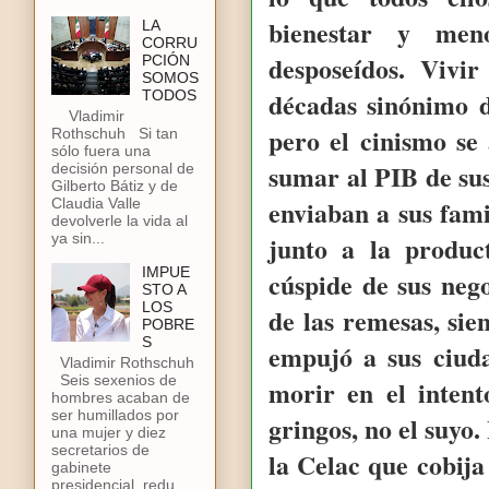
bienestar y meno
LA
CORRU
desposeídos. Vivi
PCIÓN
SOMOS
décadas sinónimo d
TODOS
Vladimir
pero el cinismo se
Rothschuh Si tan
sólo fuera una
sumar al PIB de sus
decisión personal de
Gilberto Bátiz y de
enviaban a sus fam
Claudia Valle
devolverle la vida al
junto a la produc
ya sin...
IMPUE
cúspide de sus nego
STO A
LOS
de las remesas, sie
POBRE
S
empujó a sus ciud
Vladimir Rothschuh
Seis sexenios de
morir en el intent
hombres acaban de
ser humillados por
gringos, no el suyo
una mujer y diez
secretarios de
la Celac que cobija
gabinete
presidencial, redu...