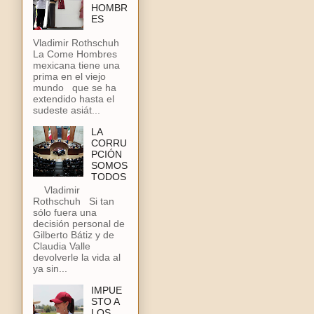
HOMBR
ES
Vladimir Rothschuh
La Come Hombres
mexicana tiene una
prima en el viejo
mundo que se ha
extendido hasta el
sudeste asiát...
LA
CORRU
PCIÓN
SOMOS
TODOS
Vladimir
Rothschuh Si tan
sólo fuera una
decisión personal de
Gilberto Bátiz y de
Claudia Valle
devolverle la vida al
ya sin...
IMPUE
STO A
LOS