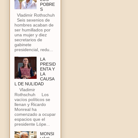
POBRE
S
Vladimir Rothschuh
Seis sexenios de
hombres acaban de
ser humillados por
una mujer y diez
secretarios de
gabinete
presidencial, redu...
LA
PRESID
ENTA Y
LA
CAUSA
L DE NULIDAD
Vladimir
Rothschuh Los
vacíos políticos se
llenan y Ricardo
Monreal ha
comenzado a ocupar
espacios que el
presidente Lópe...
MONSI