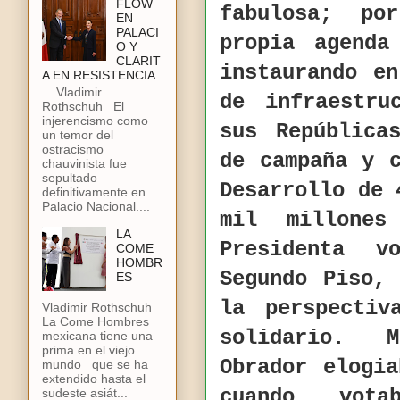
FLOW
fabulosa; po
EN
PALACI
propia agenda
O Y
CLARIT
instaurando e
A EN RESISTENCIA
Vladimir
de infraestru
Rothschuh El
injerencismo como
sus República
un temor del
ostracismo
de campaña y 
chauvinista fue
sepultado
Desarrollo de 
definitivamente en
Palacio Nacional....
mil millone
LA
Presidenta 
COME
HOMBR
Segundo Piso,
ES
la perspecti
Vladimir Rothschuh
La Come Hombres
solidario. M
mexicana tiene una
prima en el viejo
Obrador elogi
mundo que se ha
extendido hasta el
cuando vot
sudeste asiát...