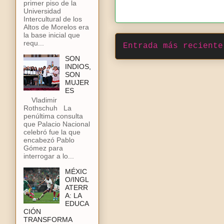
primer piso de la
Universidad
Intercultural de los
Altos de Morelos era
la base inicial que
requ...
Entrada más reciente
SON
INDIOS,
SON
MUJER
ES
Vladimir
Rothschuh La
penúltima consulta
que Palacio Nacional
celebró fue la que
encabezó Pablo
Gómez para
interrogar a lo...
MÉXIC
O/INGL
ATERR
A: LA
EDUCA
CIÓN
TRANSFORMA