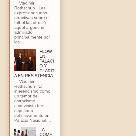
Vladimir
Rothschuh Las
expresiones más
atractivas sobre el
futbol las ofreció
aquel argentino
admirado
principalmente por
los ...
FLOW
EN
PALACI
O Y
CLARIT
A EN RESISTENCIA
Vladimir
Rothschuh El
injerencismo como
un temor del
ostracismo
chauvinista fue
sepultado
definitivamente en
Palacio Nacional....
LA
COME