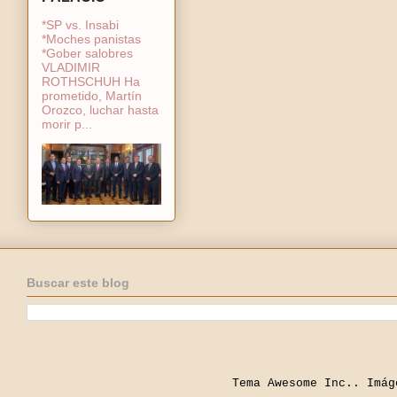
*SP vs. Insabi
*Moches panistas
*Gober salobres
VLADIMIR
ROTHSCHUH Ha
prometido, Martín
Orozco, luchar hasta
morir p...
Buscar este blog
Tema Awesome Inc.. Imá