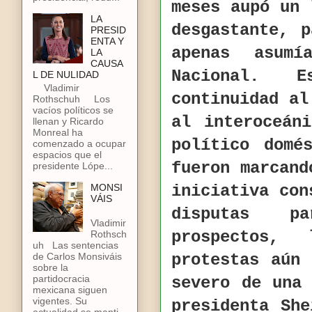
meses aupó un 
LA
desgastante, 
PRESID
ENTA Y
apenas asum
LA
CAUSA
Nacional. 
L DE NULIDAD
Vladimir
continuidad al
Rothschuh Los
vacíos políticos se
al interoceán
llenan y Ricardo
Monreal ha
político domé
comenzado a ocupar
espacios que el
fueron marcand
presidente Lópe...
MONSI
iniciativa con
VÁIS
disputas pa
Vladimir
prospectos,
Rothsch
uh Las sentencias
de Carlos Monsiváis
protestas aún
sobre la
partidocracia
severo de una
mexicana siguen
vigentes. Su
presidenta Sh
actualidad se manti...