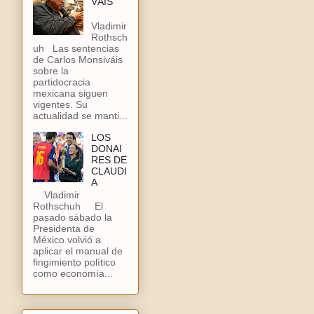
VÁIS
Vladimir
Rothsch
uh Las sentencias
de Carlos Monsiváis
sobre la
partidocracia
mexicana siguen
vigentes. Su
actualidad se manti...
LOS
DONAI
RES DE
CLAUDI
A
Vladimir
Rothschuh El
pasado sábado la
Presidenta de
México volvió a
aplicar el manual de
fingimiento político
como economía...