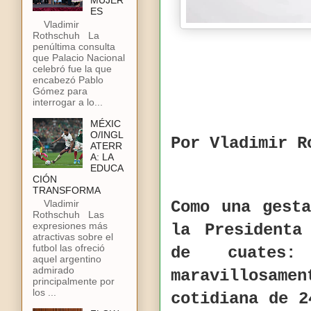
MUJER
ES
Vladimir
Rothschuh La
penúltima consulta
que Palacio Nacional
celebró fue la que
encabezó Pablo
Gómez para
interrogar a lo...
MÉXIC
O/INGL
Por Vladimir R
ATERR
A: LA
EDUCA
CIÓN
TRANSFORMA
Vladimir
Como una gest
Rothschuh Las
expresiones más
la Presidenta
atractivas sobre el
futbol las ofreció
de cuates
aquel argentino
admirado
maravillosam
principalmente por
los ...
cotidiana de 2