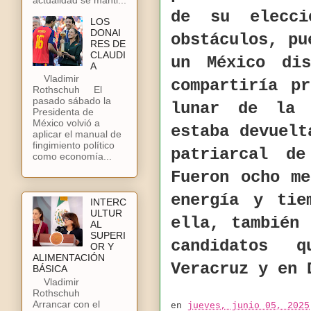
de su elecci
LOS
DONAI
obstáculos, pu
RES DE
CLAUDI
un México di
A
Vladimir
compartiría p
Rothschuh El
pasado sábado la
lunar de la 
Presidenta de
México volvió a
estaba devuelt
aplicar el manual de
fingimiento político
patriarcal d
como economía...
Fueron ocho m
energía y tie
INTERC
ULTUR
ella, también
AL
SUPERI
candidatos q
OR Y
ALIMENTACIÓN
Veracruz y en
BÁSICA
Vladimir
Rothschuh
Arrancar con el
en
jueves, junio 05, 2025