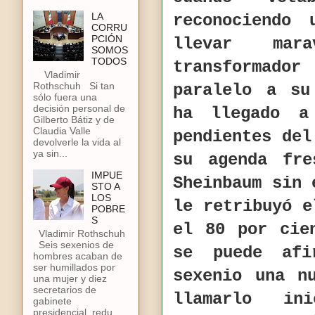
LA
reconociendo 
CORRU
PCIÓN
llevar mara
SOMOS
TODOS
transformador
Vladimir
Rothschuh Si tan
paralelo a su
sólo fuera una
decisión personal de
ha llegado a
Gilberto Bátiz y de
Claudia Valle
pendientes del
devolverle la vida al
ya sin...
su agenda fre
IMPUE
Sheinbaum sin
STO A
LOS
le retribuyó e
POBRE
S
el 80 por cie
Vladimir Rothschuh
Seis sexenios de
se puede af
hombres acaban de
ser humillados por
sexenio una n
una mujer y diez
secretarios de
llamarlo ini
gabinete
presidencial, redu...