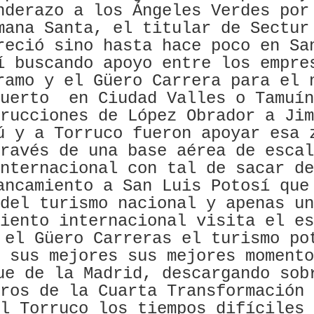
nderazo a los Ángeles Verdes por
mana Santa, el titular de Sectur
reció sino hasta hace poco en Sa
í buscando apoyo entre los empre
ramo y el Güero Carrera para el 
puerto
en Ciudad Valles o Tamuín
rucciones de López Obrador a Jim
ú y a Torruco fueron apoyar esa 
ravés de una base aérea de escal
nternacional con tal de sacar de
ancamiento a San Luis Potosí que
del turismo nacional y apenas un
iento internacional visita el es
 el Güero Carreras el turismo po
 sus mejores sus mejores momento
ue de la Madrid, descargando sob
ros de la Cuarta Transformación 
l Torruco los tiempos difíciles 