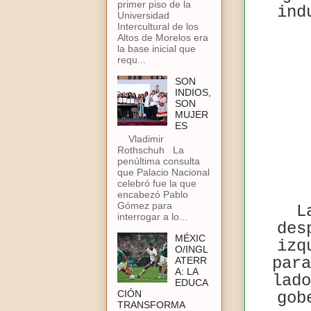
primer piso de la
ind
Universidad
Intercultural de los
Altos de Morelos era
la base inicial que
requ...
SON
INDIOS,
SON
MUJER
ES
Vladimir
Rothschuh La
penúltima consulta
que Palacio Nacional
celebró fue la que
encabezó Pablo
Gómez para
L
interrogar a lo...
des
MÉXIC
izq
O/INGL
para
ATERR
A: LA
lado
EDUCA
CIÓN
gob
TRANSFORMA