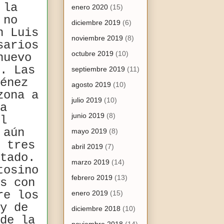
 la
enero 2020
(15)
 no
diciembre 2019
(6)
n Luis
noviembre 2019
(8)
sarios
octubre 2019
(10)
nuevo
. Las
septiembre 2019
(11)
énez
agosto 2019
(10)
zona a
julio 2019
(10)
a
junio 2019
(8)
l
 aún
mayo 2019
(8)
 tres
abril 2019
(7)
tado.
marzo 2019
(14)
tosino
febrero 2019
(13)
s con
re los
enero 2019
(15)
y de
diciembre 2018
(10)
de la