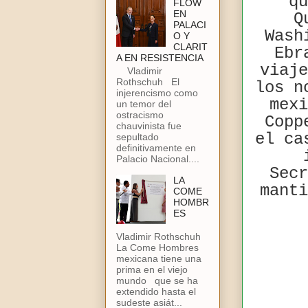
qu
FLOW
EN
Q
PALACI
Wash
O Y
CLARIT
Ebr
A EN RESISTENCIA
viaje
Vladimir
Rothschuh El
los n
injerencismo como
mexi
un temor del
ostracismo
Copp
chauvinista fue
el ca
sepultado
definitivamente en
Palacio Nacional....
Secr
LA
manti
COME
HOMBR
ES
Vladimir Rothschuh
La Come Hombres
mexicana tiene una
prima en el viejo
mundo que se ha
extendido hasta el
sudeste asiát...