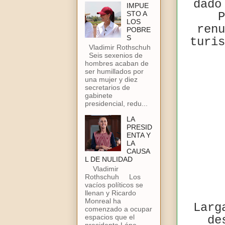
dado
IMPUE
STO A
P
LOS
renu
POBRE
S
turis
Vladimir Rothschuh
Seis sexenios de
hombres acaban de
ser humillados por
una mujer y diez
secretarios de
gabinete
presidencial, redu...
LA
PRESID
ENTA Y
LA
CAUSA
L DE NULIDAD
Vladimir
Rothschuh Los
vacíos políticos se
llenan y Ricardo
Monreal ha
Larg
comenzado a ocupar
espacios que el
de
presidente Lópe...