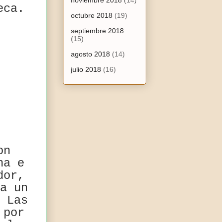
noviembre 2018
(14)
eca.
octubre 2018
(19)
septiembre 2018
(15)
agosto 2018
(14)
julio 2018
(16)
on
ha e
dor,
a un
 Las
 por