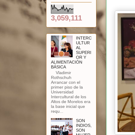
3,059,111
INTERC
ULTUR
AL
SUPERI
OR Y
ALIMENTACIÓN
BÁSICA
Vladimir
Rothschuh
Arrancar con el
primer piso de la
Universidad
Intercultural de los
Altos de Morelos era
la base inicial que
requ...
SON
INDIOS,
SON