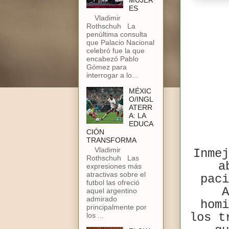
MUJER
ES
Vladimir
Rothschuh La
penúltima consulta
que Palacio Nacional
celebró fue la que
encabezó Pablo
Gómez para
interrogar a lo...
MÉXIC
O/INGL
ATERR
A: LA
EDUCA
CIÓN
TRANSFORMA
Vladimir
Inmej
Rothschuh Las
a
expresiones más
atractivas sobre el
paci
futbol las ofreció
A
aquel argentino
admirado
homi
principalmente por
los t
los ...