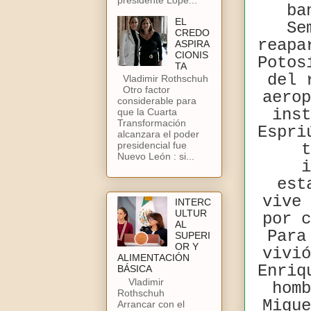
ba
EL
Se
CREDO
reapa
ASPIRA
CIONIS
Potos
TA
del 
Vladimir Rothschuh
Otro factor
aero
considerable para
inst
que la Cuarta
Transformación
Espri
alcanzara el poder
presidencial fue
t
Nuevo León : si...
i
est
vive 
INTERC
ULTUR
por c
AL
Para
SUPERI
OR Y
vivió
ALIMENTACIÓN
Enriq
BÁSICA
Vladimir
homb
Rothschuh
Migue
Arrancar con el