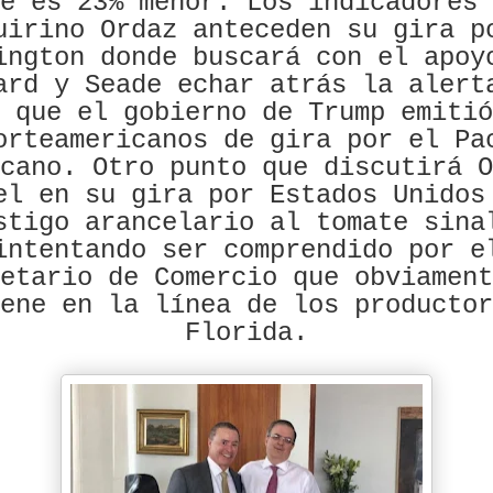
e es 23% menor. Los indicadores 
uirino Ordaz anteceden su gira p
ington donde buscará con el apoy
ard y Seade echar atrás la alert
 que el gobierno de Trump emitió
orteamericanos de gira por el Pa
cano. Otro punto que discutirá O
el en su gira por Estados Unidos
stigo arancelario al tomate sina
intentando ser comprendido por e
etario de Comercio que obviament
ene en la línea de los productor
Florida.