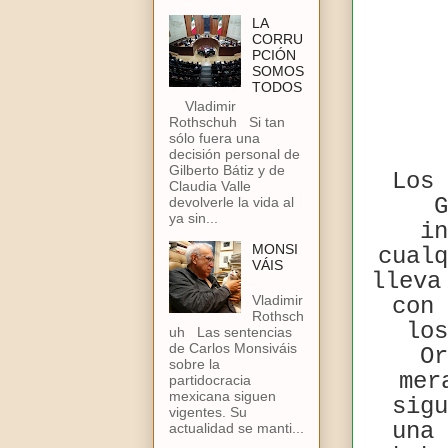
LA
CORRU
PCIÓN
SOMOS
TODOS
Vladimir
Rothschuh Si tan
sólo fuera una
decisión personal de
Gilberto Bátiz y de
Los 
Claudia Valle
G
devolverle la vida al
ya sin...
in
MONSI
cualq
VÁIS
lleva
Vladimir
con 
Rothsch
los
uh Las sentencias
de Carlos Monsiváis
Or
sobre la
mer
partidocracia
mexicana siguen
sigu
vigentes. Su
una 
actualidad se manti...