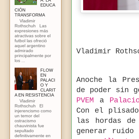
A: LA
EDUCA
CIÓN
TRANSFORMA
Vladimir
Rothschuh Las
expresiones más
atractivas sobre el
futbol las ofreció
aquel argentino
Vladimir Roths
admirado
principalmente por
los ...
FLOW
EN
Anoche la Pre
PALACI
O Y
de poder sin 
CLARIT
A EN RESISTENCIA
PVEM
a
Palaci
Vladimir
Rothschuh El
Con el plisad
injerencismo como
un temor del
las hordas de
ostracismo
chauvinista fue
generar ruido
sepultado
definitivamente en