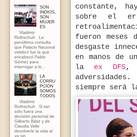
constante, ha
SON
INDIOS,
sobre el e
SON
MUJER
retroalimenta
ES
Vladimir
fueron meses 
Rothschuh La
penúltima consulta
desgaste innec
que Palacio Nacional
celebró fue la que
en manos de u
encabezó Pablo
Gómez para
la
ex DFS
, 
interrogar a lo...
adversidades.
LA
CORRU
siempre será l
PCIÓN
SOMOS
TODOS
Vladimir
Rothschuh Si tan
sólo fuera una
decisión personal de
Gilberto Bátiz y de
Claudia Valle
devolverle la vida al
ya sin...