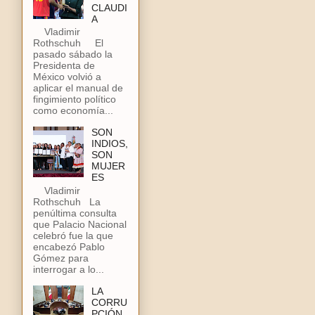
CLAUDI
A
Vladimir
Rothschuh El
pasado sábado la
Presidenta de
México volvió a
aplicar el manual de
fingimiento político
como economía...
SON
INDIOS,
SON
MUJER
ES
Vladimir
Rothschuh La
penúltima consulta
que Palacio Nacional
celebró fue la que
encabezó Pablo
Gómez para
interrogar a lo...
LA
CORRU
PCIÓN