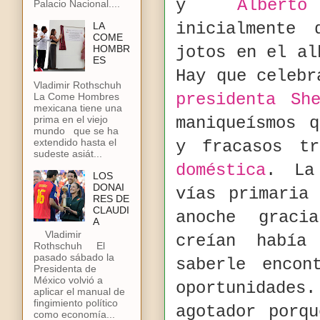
y
Albert
Palacio Nacional....
inicialmente
LA
COME
HOMBR
jotos en el a
ES
Hay que celebr
Vladimir Rothschuh
presidenta She
La Come Hombres
mexicana tiene una
prima en el viejo
maniqueísmos 
mundo que se ha
extendido hasta el
y fracasos t
sudeste asiát...
doméstica
. L
LOS
DONAI
vías primaria
RES DE
CLAUDI
anoche graci
A
Vladimir
creían había
Rothschuh El
pasado sábado la
saberle encon
Presidenta de
México volvió a
oportunidade
aplicar el manual de
fingimiento político
agotador porq
como economía...