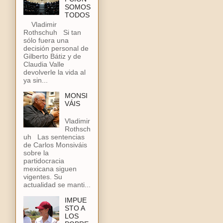
SOMOS
TODOS
Vladimir
Rothschuh Si tan
sólo fuera una
decisión personal de
Gilberto Bátiz y de
Claudia Valle
devolverle la vida al
ya sin...
MONSI
VÁIS
Vladimir
Rothsch
uh Las sentencias
de Carlos Monsiváis
sobre la
partidocracia
mexicana siguen
vigentes. Su
actualidad se manti...
IMPUE
STO A
LOS