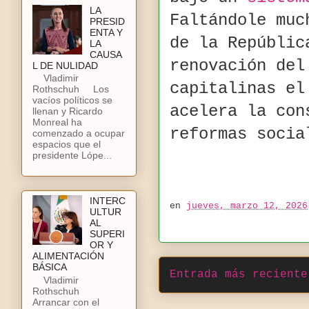
LA
Faltándole muc
PRESID
ENTA Y
de la Repúblic
LA
CAUSA
renovación del
L DE NULIDAD
Vladimir
capitalinas el
Rothschuh Los
vacíos políticos se
acelera la con
llenan y Ricardo
Monreal ha
reformas socia
comenzado a ocupar
espacios que el
presidente Lópe...
INTERC
en
jueves, marzo 12, 2026
ULTUR
AL
SUPERI
OR Y
ALIMENTACIÓN
BÁSICA
Entrada más reciente
Vladimir
Rothschuh
Arrancar con el