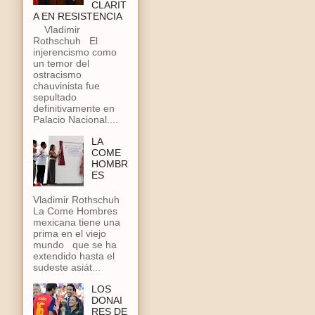
CLARIT
A EN RESISTENCIA
Vladimir
Rothschuh El
injerencismo como
un temor del
ostracismo
chauvinista fue
sepultado
definitivamente en
Palacio Nacional....
LA
COME
HOMBR
ES
Vladimir Rothschuh
La Come Hombres
mexicana tiene una
prima en el viejo
mundo que se ha
extendido hasta el
sudeste asiát...
LOS
DONAI
RES DE