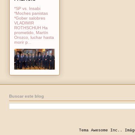
*SP vs. Insabi
*Moches panistas
*Gober salobres
VLADIMIR
ROTHSCHUH Ha
prometido, Martín
Orozco, luchar hasta
morir p...
Buscar este blog
Tema Awesome Inc.. Imá