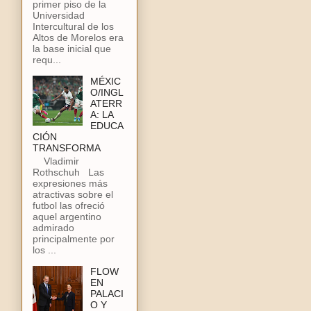
primer piso de la
Universidad
Intercultural de los
Altos de Morelos era
la base inicial que
requ...
MÉXIC
O/INGL
ATERR
A: LA
EDUCA
CIÓN
TRANSFORMA
Vladimir
Rothschuh Las
expresiones más
atractivas sobre el
futbol las ofreció
aquel argentino
admirado
principalmente por
los ...
FLOW
EN
PALACI
O Y