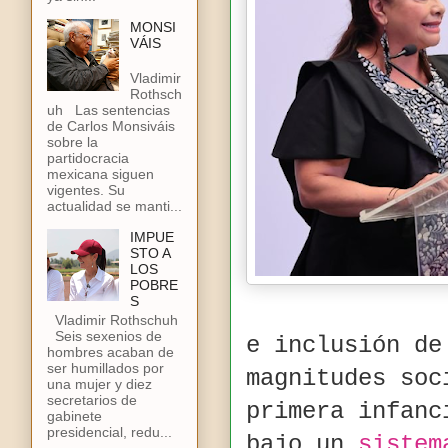
MONSI
VÁIS
Vladimir
Rothsch
uh Las sentencias
de Carlos Monsiváis
sobre la
partidocracia
mexicana siguen
vigentes. Su
actualidad se manti...
IMPUE
STO A
LOS
POBRE
S
Vladimir Rothschuh
Seis sexenios de
e inclusión de
hombres acaban de
ser humillados por
magnitudes soc
una mujer y diez
secretarios de
primera infanc
gabinete
presidencial, redu...
bajo un
sistem