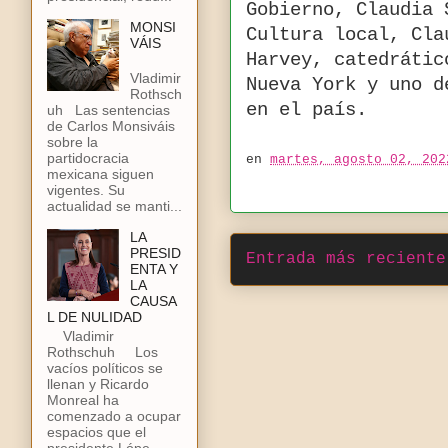
Gobierno, Claudia 
MONSI
Cultura local, Cla
VÁIS
Harvey, catedrátic
Vladimir
Nueva York y uno d
Rothsch
en el país.
uh Las sentencias
de Carlos Monsiváis
sobre la
partidocracia
en
martes, agosto 02, 202
mexicana siguen
vigentes. Su
actualidad se manti...
LA
PRESID
Entrada más reciente
ENTA Y
LA
CAUSA
L DE NULIDAD
Vladimir
Rothschuh Los
vacíos políticos se
llenan y Ricardo
Monreal ha
comenzado a ocupar
espacios que el
presidente Lópe...