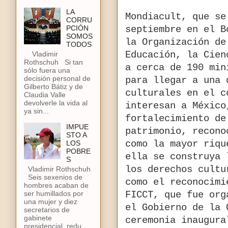
LA
Mondiacult, que se
CORRU
PCIÓN
septiembre en el B
SOMOS
la Organización de
TODOS
Educación, la Cien
Vladimir
Rothschuh Si tan
a cerca de 190 min
sólo fuera una
decisión personal de
para llegar a una 
Gilberto Bátiz y de
culturales en el c
Claudia Valle
devolverle la vida al
interesan a México
ya sin...
fortalecimiento de
IMPUE
patrimonio, recono
STO A
como la mayor riqu
LOS
POBRE
ella se construya 
S
los derechos cultu
Vladimir Rothschuh
Seis sexenios de
como el reconocimi
hombres acaban de
ser humillados por
FICCT, que fue org
una mujer y diez
el Gobierno de la 
secretarios de
gabinete
ceremonia inaugura
presidencial, redu...