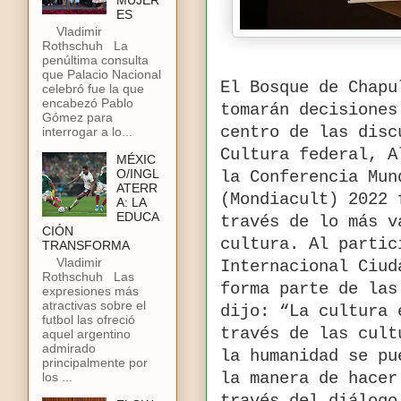
MUJER
ES
Vladimir
Rothschuh La
penúltima consulta
que Palacio Nacional
El Bosque de Chapu
celebró fue la que
encabezó Pablo
tomarán decisiones
Gómez para
centro de las disc
interrogar a lo...
Cultura federal, A
MÉXIC
O/INGL
la Conferencia Mun
ATERR
(Mondiacult) 2022 
A: LA
EDUCA
través de lo más v
CIÓN
cultura. Al partic
TRANSFORMA
Vladimir
Internacional Ciud
Rothschuh Las
forma parte de las
expresiones más
atractivas sobre el
dijo: “La cultura 
futbol las ofreció
través de las cult
aquel argentino
admirado
la humanidad se pu
principalmente por
los ...
la manera de hacer