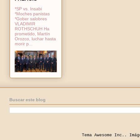
*SP vs. Insabi
*Moches panistas
*Gober salobres
VLADIMIR
ROTHSCHUH Ha
prometido, Martín
Orozco, luchar hasta
morir p...
Buscar este blog
Tema Awesome Inc.. Imá