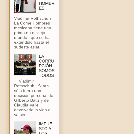
HOMBR
ES
Vladimir Rothschuh
La Come Hombres
mexicana tiene una
prima en el viejo
mundo que se ha
extendido hasta el
sudeste asiát...
LA
CORRU
PCIÓN
SOMOS
TODOS
Vladimir
Rothschuh Si tan
sólo fuera una
decisión personal de
Gilberto Bátiz y de
Claudia Valle
devolverle la vida al
ya sin...
IMPUE
STO A
LOS