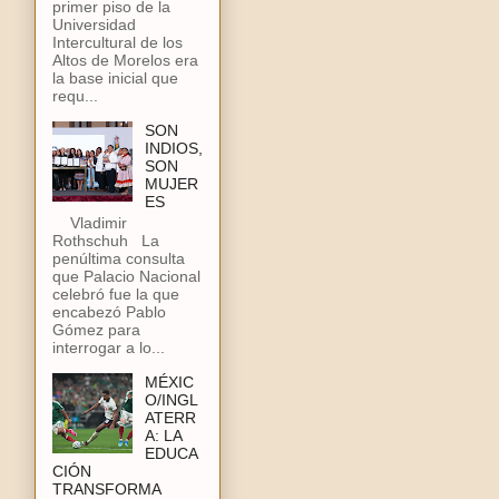
primer piso de la
Universidad
Intercultural de los
Altos de Morelos era
la base inicial que
requ...
SON
INDIOS,
SON
MUJER
ES
Vladimir
Rothschuh La
penúltima consulta
que Palacio Nacional
celebró fue la que
encabezó Pablo
Gómez para
interrogar a lo...
MÉXIC
O/INGL
ATERR
A: LA
EDUCA
CIÓN
TRANSFORMA