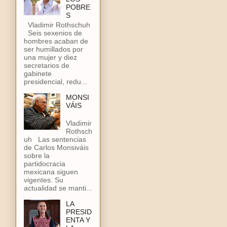
POBRE
S
Vladimir Rothschuh
Seis sexenios de
hombres acaban de
ser humillados por
una mujer y diez
secretarios de
gabinete
presidencial, redu...
MONSI
VÁIS
Vladimir
Rothsch
uh Las sentencias
de Carlos Monsiváis
sobre la
partidocracia
mexicana siguen
vigentes. Su
actualidad se manti...
LA
PRESID
ENTA Y