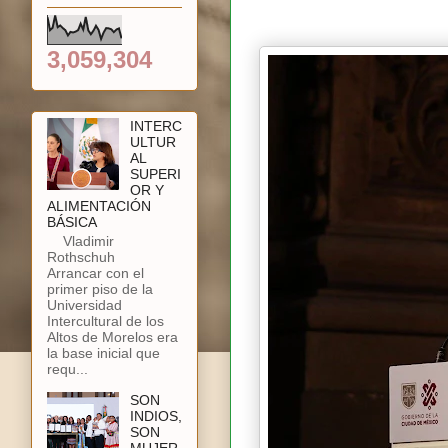
3,059,304
INTERC
ULTUR
AL
SUPERI
OR Y
ALIMENTACIÓN
BÁSICA
Vladimir
Rothschuh
Arrancar con el
primer piso de la
Universidad
Intercultural de los
Altos de Morelos era
la base inicial que
requ...
SON
INDIOS,
SON