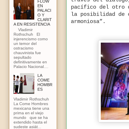
través del diálogo
FLOW
EN
pacífico del otro 
PALACI
la posibilidad de 
O Y
CLARIT
armoniosa”.
A EN RESISTENCIA
Vladimir
Rothschuh El
injerencismo como
un temor del
ostracismo
chauvinista fue
sepultado
definitivamente en
Palacio Nacional....
LA
COME
HOMBR
ES
Vladimir Rothschuh
La Come Hombres
mexicana tiene una
prima en el viejo
mundo que se ha
extendido hasta el
sudeste asiát...