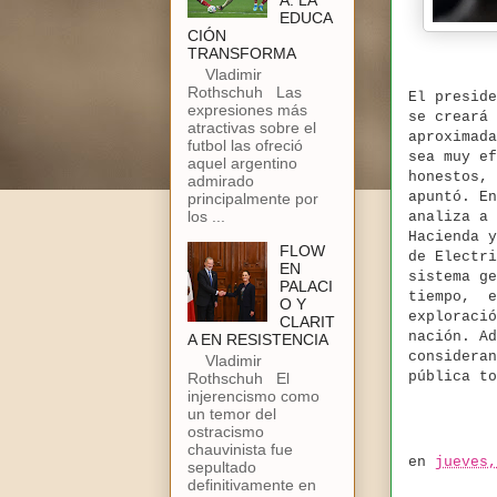
A: LA
EDUCA
CIÓN
TRANSFORMA
Vladimir
Rothschuh Las
El preside
expresiones más
se creará 
atractivas sobre el
aproximada
futbol las ofreció
sea muy ef
aquel argentino
honestos,
admirado
apuntó. En
principalmente por
los ...
analiza a 
Hacienda y
FLOW
de Electri
EN
sistema ge
PALACI
tiempo, e
O Y
exploració
CLARIT
nación. Ad
A EN RESISTENCIA
consideran
Vladimir
pública to
Rothschuh El
injerencismo como
un temor del
ostracismo
chauvinista fue
en
jueves,
sepultado
definitivamente en