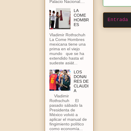
Palacio Nacional....
LA
COME
Entrada 
HOMBR
ES
Vladimir Rothschuh
La Come Hombres
mexicana tiene una
prima en el viejo
mundo que se ha
extendido hasta el
sudeste asiát...
LOS
DONAI
RES DE
CLAUDI
A
Vladimir
Rothschuh El
pasado sábado la
Presidenta de
México volvió a
aplicar el manual de
fingimiento político
como economía...