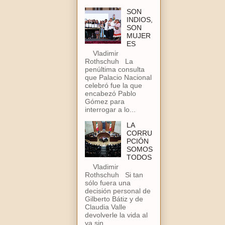
SON
INDIOS,
SON
MUJER
ES
Vladimir
Rothschuh La
penúltima consulta
que Palacio Nacional
celebró fue la que
encabezó Pablo
Gómez para
interrogar a lo...
LA
CORRU
PCIÓN
SOMOS
TODOS
Vladimir
Rothschuh Si tan
sólo fuera una
decisión personal de
Gilberto Bátiz y de
Claudia Valle
devolverle la vida al
ya sin...