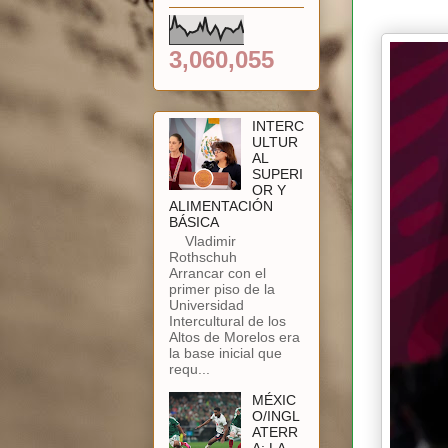
3,060,055
INTERC
ULTUR
AL
SUPERI
OR Y
ALIMENTACIÓN
BÁSICA
Vladimir
Rothschuh
Arrancar con el
primer piso de la
Universidad
Intercultural de los
Altos de Morelos era
la base inicial que
requ...
MÉXIC
O/INGL
ATERR