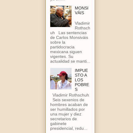
MONSI
VÁIS
Vladimir
Rothsch
uh Las sentencias
de Carlos Monsiváis
sobre la
partidocracia
mexicana siguen
vigentes. Su
actualidad se manti...
IMPUE
STO A
LOS
POBRE
S
Vladimir Rothschuh
Seis sexenios de
hombres acaban de
ser humillados por
una mujer y diez
secretarios de
gabinete
presidencial, redu...