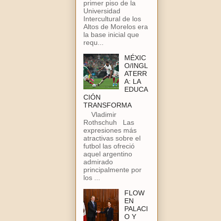
primer piso de la
Universidad
Intercultural de los
Altos de Morelos era
la base inicial que
requ...
MÉXIC
O/INGL
ATERR
A: LA
EDUCA
CIÓN
TRANSFORMA
Vladimir
Rothschuh Las
expresiones más
atractivas sobre el
futbol las ofreció
aquel argentino
admirado
principalmente por
los ...
FLOW
EN
PALACI
O Y