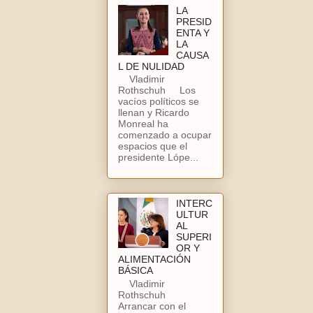
LA
PRESID
ENTA Y
LA
CAUSA
L DE NULIDAD
Vladimir
Rothschuh Los
vacíos políticos se
llenan y Ricardo
Monreal ha
comenzado a ocupar
espacios que el
presidente Lópe...
INTERC
ULTUR
AL
SUPERI
OR Y
ALIMENTACIÓN
BÁSICA
Vladimir
Rothschuh
Arrancar con el