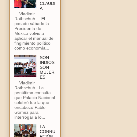
CLAUDI
A
Vladimir
Rothschuh El
pasado sábado la
Presidenta de
México volvió a
aplicar el manual de
fingimiento político
como economía...
SON
INDIOS,
SON
MUJER
ES
Vladimir
Rothschuh La
penúltima consulta
que Palacio Nacional
celebró fue la que
encabezó Pablo
Gómez para
interrogar a lo...
LA
CORRU
PCIÓN