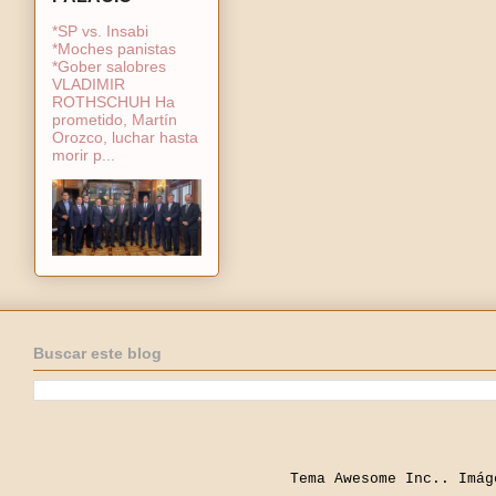
*SP vs. Insabi
*Moches panistas
*Gober salobres
VLADIMIR
ROTHSCHUH Ha
prometido, Martín
Orozco, luchar hasta
morir p...
Buscar este blog
Tema Awesome Inc.. Imá