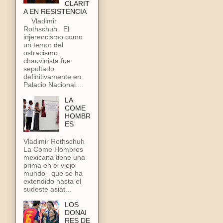
CLARIT
A EN RESISTENCIA
Vladimir
Rothschuh El
injerencismo como
un temor del
ostracismo
chauvinista fue
sepultado
definitivamente en
Palacio Nacional....
LA
COME
HOMBR
ES
Vladimir Rothschuh
La Come Hombres
mexicana tiene una
prima en el viejo
mundo que se ha
extendido hasta el
sudeste asiát...
LOS
DONAI
RES DE