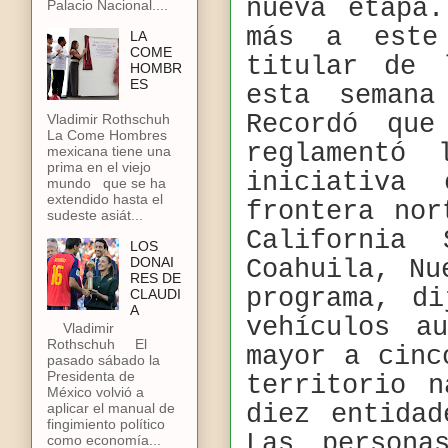
nueva etapa
Palacio Nacional....
más a este
LA
COME
titular de 
HOMBR
ES
esta semana
Recordó qu
Vladimir Rothschuh
La Come Hombres
reglamentó 
mexicana tiene una
prima en el viejo
iniciativa
mundo que se ha
extendido hasta el
frontera nor
sudeste asiát...
California 
LOS
DONAI
Coahuila, Nu
RES DE
programa, d
CLAUDI
A
vehículos a
Vladimir
Rothschuh El
mayor a cinc
pasado sábado la
Presidenta de
territorio 
México volvió a
diez entidad
aplicar el manual de
fingimiento político
Las persona
como economía...