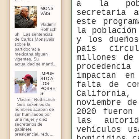
a la pobl
MONSI
secretaria 
VÁIS
este progra
Vladimir
la población
Rothsch
uh Las sentencias
y los dueño
de Carlos Monsiváis
sobre la
país circu
partidocracia
mexicana siguen
millones de
vigentes. Su
actualidad se manti...
procedencia
IMPUE
impactan en
STO A
falta de co
LOS
POBRE
California
S
Vladimir Rothschuh
noviembre d
Seis sexenios de
hombres acaban de
2020 fueron
ser humillados por
las autori
una mujer y diez
secretarios de
vehículos u
gabinete
presidencial, redu...
homicidios c