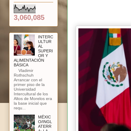
3,060,085
INTERC
ULTUR
AL
SUPERI
OR Y
ALIMENTACIÓN
BÁSICA
Vladimir
Rothschuh
Arrancar con el
primer piso de la
Universidad
Intercultural de los
Altos de Morelos era
la base inicial que
requ...
MÉXIC
O/INGL
ATERR