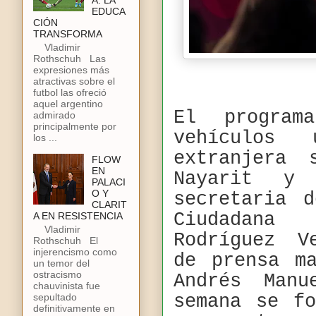
A: LA
EDUCA
CIÓN
TRANSFORMA
Vladimir
Rothschuh Las
expresiones más
atractivas sobre el
futbol las ofreció
aquel argentino
El program
admirado
principalmente por
vehículos 
los ...
extranjera 
FLOW
EN
Nayarit y 
PALACI
O Y
secretaria 
CLARIT
Ciudadana
A EN RESISTENCIA
Vladimir
Rodríguez V
Rothschuh El
injerencismo como
de prensa m
un temor del
ostracismo
Andrés Manu
chauvinista fue
sepultado
semana se f
definitivamente en