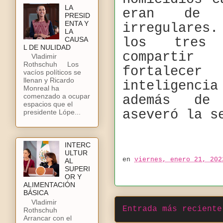
LA
eran de 
PRESID
ENTA Y
irregulares
LA
CAUSA
los tres 
L DE NULIDAD
compartir
Vladimir
Rothschuh Los
fortalec
vacíos políticos se
llenan y Ricardo
inteligenci
Monreal ha
comenzado a ocupar
además de
espacios que el
aseveró la s
presidente Lópe...
INTERC
ULTUR
en
viernes, enero 21, 202
AL
SUPERI
OR Y
ALIMENTACIÓN
BÁSICA
Vladimir
Entrada más reciente
Rothschuh
Arrancar con el