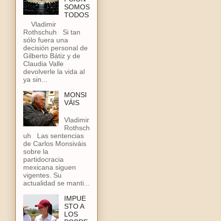
SOMOS
TODOS
Vladimir
Rothschuh Si tan
sólo fuera una
decisión personal de
Gilberto Bátiz y de
Claudia Valle
devolverle la vida al
ya sin...
MONSI
VÁIS
Vladimir
Rothsch
uh Las sentencias
de Carlos Monsiváis
sobre la
partidocracia
mexicana siguen
vigentes. Su
actualidad se manti...
IMPUE
STO A
LOS