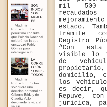
mil 500 
SON
INDIOS,
recaudado
SON
MUJER
mejoramient
ES
estado. Tam
Vladimir
Rothschuh La
trámite co
penúltima consulta
que Palacio Nacional
Registro Pú
celebró fue la que
encabezó Pablo
“Con esta 
Gómez para
interrogar a lo...
visible lo 
LA
de vehícu
CORRU
propietari
PCIÓN
SOMOS
domicilio, 
TODOS
Vladimir
los vehícul
Rothschuh Si tan
sólo fuera una
es decir, q
decisión personal de
Repuve, co
Gilberto Bátiz y de
Claudia Valle
jurídica, p
devolverle la vida al
ya sin...