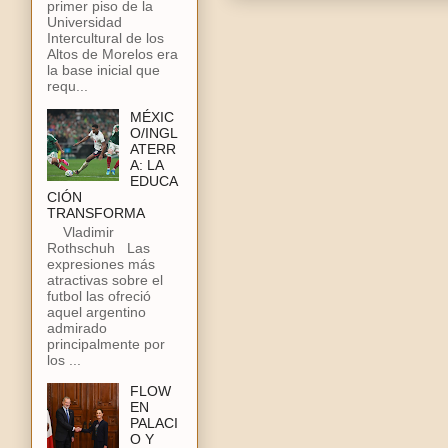
primer piso de la
Universidad
Intercultural de los
Altos de Morelos era
la base inicial que
requ...
MÉXIC
O/INGL
ATERR
A: LA
EDUCA
CIÓN
TRANSFORMA
Vladimir
Rothschuh Las
expresiones más
atractivas sobre el
futbol las ofreció
aquel argentino
admirado
principalmente por
los ...
FLOW
EN
PALACI
O Y