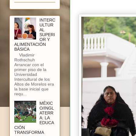
INTERC
ULTUR
AL
SUPERI
OR Y
ALIMENTACIÓN
BÁSICA
Vladimir
Rothschuh
Arrancar con el
primer piso de la
Universidad
Intercultural de los
Altos de Morelos era
la base inicial que
requ...
MÉXIC
O/INGL
ATERR
A: LA
EDUCA
CIÓN
TRANSFORMA