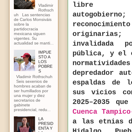
libre 
Vladimir
Rothsch
autogobiern
uh Las sentencias
de Carlos Monsiváis
reconocimi
sobre la
partidocracia
originarias
mexicana siguen
vigentes. Su
invalidada 
actualidad se manti...
pública, y el
IMPUE
STO A
LOS
normatividade
POBRE
S
depredador au
Vladimir Rothschuh
espaldas de l
Seis sexenios de
hombres acaban de
ser humillados por
sus vicios co
una mujer y diez
secretarios de
2025–2035 que
gabinete
presidencial, redu...
Cuenca Tampico
LA
a las etnias 
PRESID
ENTA Y
Hidalgo, Pue