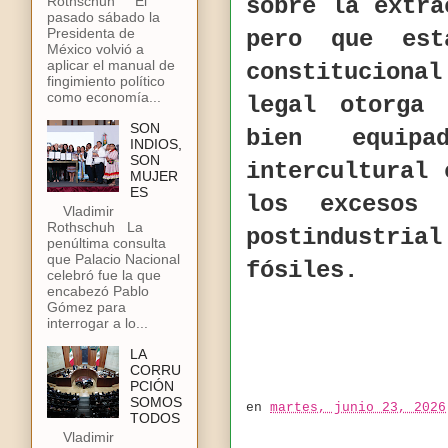
sobre la extra
Rothschuh El
pasado sábado la
Presidenta de
pero que est
México volvió a
aplicar el manual de
constituciona
fingimiento político
como economía...
legal otorga
SON
bien equip
INDIOS,
SON
intercultural 
MUJER
ES
los excesos 
Vladimir
Rothschuh La
postindustria
penúltima consulta
que Palacio Nacional
fósiles.
celebró fue la que
encabezó Pablo
Gómez para
interrogar a lo...
LA
CORRU
PCIÓN
SOMOS
en
martes, junio 23, 2026
TODOS
Vladimir