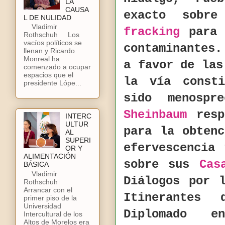
LA
CAUSA
exacto sobr
L DE NULIDAD
Vladimir
fracking
para l
Rothschuh Los
vacíos políticos se
contaminantes
llenan y Ricardo
Monreal ha
a favor de la
comenzado a ocupar
espacios que el
la vía const
presidente Lópe...
sido menosp
Sheinbaum
resp
INTERC
ULTUR
para la obten
AL
SUPERI
efervescencia
OR Y
ALIMENTACIÓN
sobre sus
Cas
BÁSICA
Vladimir
Diálogos por 
Rothschuh
Arrancar con el
Itinerantes 
primer piso de la
Universidad
Diplomado e
Intercultural de los
Altos de Morelos era