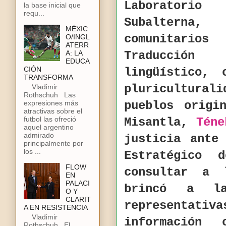
Laboratorio
la base inicial que
requ...
Subalterna,
MÉXIC
comunitario
O/INGL
ATERR
Traducción
A: LA
EDUCA
CIÓN
lingüístico,
TRANSFORMA
pluricultura
Vladimir
Rothschuh Las
expresiones más
pueblos origi
atractivas sobre el
futbol las ofreció
Misantla,
Téne
aquel argentino
admirado
justicia ante
principalmente por
los ...
Estratégico 
FLOW
consultar a 
EN
PALACI
brincó a la
O Y
CLARIT
representat
A EN RESISTENCIA
Vladimir
información
Rothschuh El