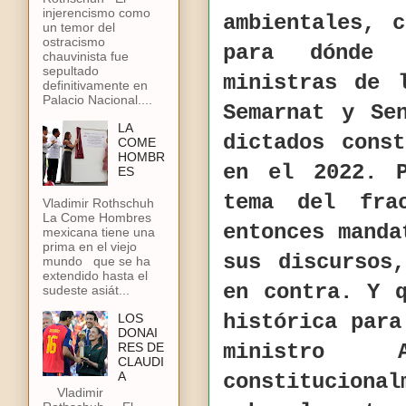
injerencismo como
ambientales, 
un temor del
ostracismo
para dónde 
chauvinista fue
sepultado
ministras de 
definitivamente en
Palacio Nacional....
Semarnat y Se
LA
dictados cons
COME
HOMBR
en el 2022. P
ES
tema del fra
Vladimir Rothschuh
La Come Hombres
entonces manda
mexicana tiene una
prima en el viejo
sus discursos
mundo que se ha
extendido hasta el
en contra. Y 
sudeste asiát...
histórica para
LOS
DONAI
RES DE
ministro 
CLAUDI
A
constitucional
Vladimir