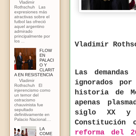
Vladimir
Rothschuh Las
expresiones más
atractivas sobre el
futbol las ofreció
aquel argentino
admirado
principalmente por
los ...
Vladimir Roths
FLOW
EN
PALACI
O Y
CLARIT
Las demandas 
A EN RESISTENCIA
Vladimir
ignorados por
Rothschuh El
injerencismo como
historia de M
un temor del
ostracismo
apenas plasm
chauvinista fue
sepultado
siglo XX y 
definitivamente en
Palacio Nacional....
Constitución
LA
reforma del 2
COME