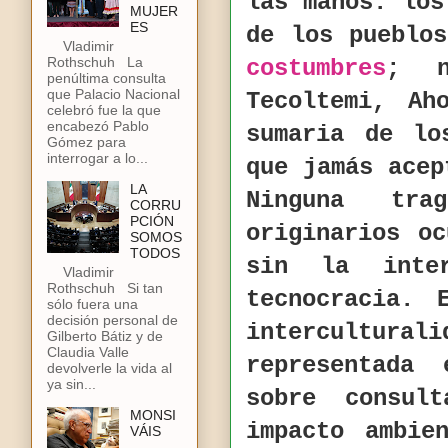
las manos: los
MUJER
ES
de los pueblo
Vladimir
Rothschuh La
costumbres
; 
penúltima consulta
que Palacio Nacional
Tecoltemi, Ah
celebró fue la que
encabezó Pablo
sumaria de lo
Gómez para
interrogar a lo...
que jamás acep
LA
Ninguna tra
CORRU
PCIÓN
originarios o
SOMOS
TODOS
sin la inte
Vladimir
Rothschuh Si tan
tecnocracia. 
sólo fuera una
decisión personal de
intercultur
Gilberto Bátiz y de
Claudia Valle
representada
devolverle la vida al
ya sin...
sobre consul
MONSI
impacto ambie
VÁIS