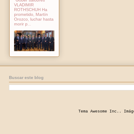
VLADIMIR
ROTHSCHUH Ha
prometido, Martín
Orozco, luchar hasta
morir p...
Buscar este blog
Tema Awesome Inc.. Imá