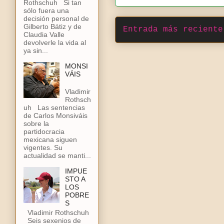
Rothschuh Si tan
sólo fuera una
decisión personal de
Gilberto Bátiz y de
Entrada más reciente
Claudia Valle
devolverle la vida al
ya sin...
MONSI
VÁIS
Vladimir
Rothsch
uh Las sentencias
de Carlos Monsiváis
sobre la
partidocracia
mexicana siguen
vigentes. Su
actualidad se manti...
IMPUE
STO A
LOS
POBRE
S
Vladimir Rothschuh
Seis sexenios de