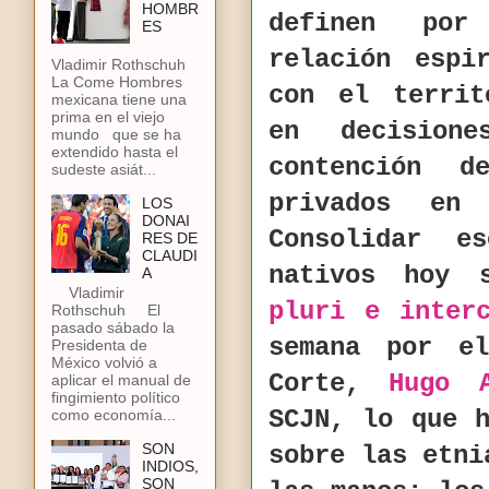
HOMBR
definen por
ES
relación espi
Vladimir Rothschuh
La Come Hombres
con el territ
mexicana tiene una
prima en el viejo
en decisio
mundo que se ha
extendido hasta el
contención 
sudeste asiát...
privados en 
LOS
DONAI
Consolidar e
RES DE
CLAUDI
nativos hoy
A
Vladimir
pluri e interc
Rothschuh El
pasado sábado la
semana por e
Presidenta de
México volvió a
Corte,
Hugo 
aplicar el manual de
fingimiento político
SCJN, lo que 
como economía...
SON
sobre las etni
INDIOS,
SON