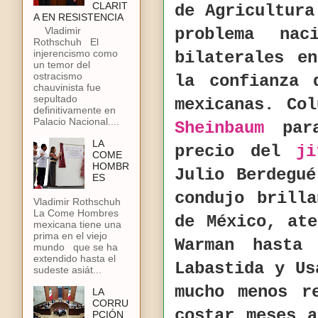
CLARIT
de Agricultura
A EN RESISTENCIA
Vladimir
problema nac
Rothschuh El
injerencismo como
bilaterales 
un temor del
ostracismo
la confianza 
chauvinista fue
sepultado
mexicanas. Co
definitivamente en
Palacio Nacional....
Sheinbaum
para
LA
precio del
ji
COME
HOMBR
Julio Berdegu
ES
condujo brill
Vladimir Rothschuh
La Come Hombres
de México, at
mexicana tiene una
prima en el viejo
Warman hasta 
mundo que se ha
extendido hasta el
Labastida y Us
sudeste asiát...
mucho menos r
LA
CORRU
costar meses 
PCIÓN