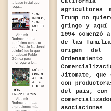
California
la base inicial que
requ...
agricultores 
SON
Trump no quier
INDIOS,
SON
gringo y aquí
MUJER
ES
1994 comenzó a
Vladimir
Rothschuh La
de las famili
penúltima consulta
que Palacio Nacional
origen del 
celebró fue la que
encabezó Pablo
Ordenamiento
Gómez para
interrogar a lo...
Comercializ
MÉXIC
Jitomate, que 
O/INGL
ATERR
con productora
A: LA
EDUCA
CIÓN
del país, con
TRANSFORMA
comercializ
Vladimir
Rothschuh Las
asociaciones
expresiones más
atractivas sobre el