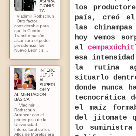
ASPIRA
CIONIS
los productor
TA
país, creó el
Vladimir Rothschuh
Otro factor
las chinampas
considerable para
que la Cuarta
Transformación
hoy vemos sor
alcanzara el poder
presidencial fue
al
cempaxúchit
Nuevo León : si...
esa intensidad
la rutina a
INTERC
ULTUR
situarlo dent
AL
SUPERI
donde nunca h
OR Y
ALIMENTACIÓN
tecnocrática 
BÁSICA
Vladimir
el maíz form
Rothschuh
Arrancar con el
del jitomate 
primer piso de la
Universidad
lo suministra
Intercultural de los
Altos de Morelos era