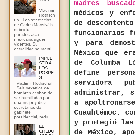
madres buscad
Vladimir
médicos y enf
Rothsch
uh Las sentencias
de descontento
de Carlos Monsiváis
sobre la
funcionarios f
partidocracia
mexicana siguen
y para demos
vigentes. Su
actualidad se manti...
México que er
IMPUE
de Columba L
STO A
LOS
define perso
POBRE
S
servidora p
Vladimir Rothschuh
Seis sexenios de
administrar, 
hombres acaban de
ser humillados por
a apoltronars
una mujer y diez
secretarios de
Cuauhtémoc; co
gabinete
presidencial, redu...
y protegió las
EL
de México, ap
CREDO