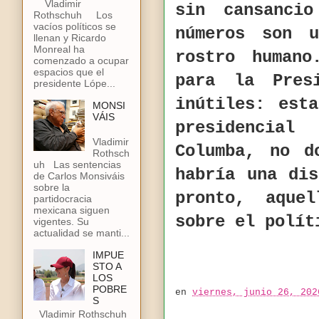
Vladimir
sin cansanci
Rothschuh Los
vacíos políticos se
números son 
llenan y Ricardo
Monreal ha
rostro human
comenzado a ocupar
espacios que el
para la Pres
presidente Lópe...
inútiles: est
MONSI
VÁIS
presidencial
Vladimir
Columba, no d
Rothsch
uh Las sentencias
habría una di
de Carlos Monsiváis
sobre la
pronto, aque
partidocracia
mexicana siguen
sobre el polít
vigentes. Su
actualidad se manti...
IMPUE
STO A
LOS
POBRE
en
viernes, junio 26, 202
S
Vladimir Rothschuh