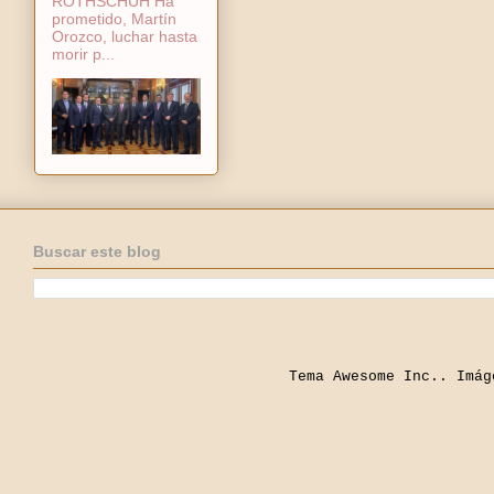
ROTHSCHUH Ha
prometido, Martín
Orozco, luchar hasta
morir p...
Buscar este blog
Tema Awesome Inc.. Imá