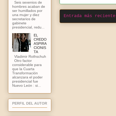
Seis sexenios de
hombres acaban de
ser humillados por
una mujer y diez
Entrada más reciente
secretarios de
gabinete
presidencial, redu...
EL
CREDO
ASPIRA
CIONIS
TA
Vladimir Rothschuh
Otro factor
considerable para
que la Cuarta
Transformación
alcanzara el poder
presidencial fue
Nuevo León : si...
PERFIL DEL AUTOR