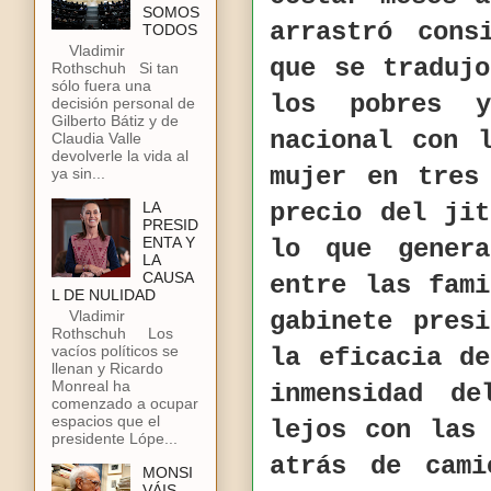
SOMOS
arrastró cons
TODOS
Vladimir
que se traduj
Rothschuh Si tan
sólo fuera una
los pobres 
decisión personal de
Gilberto Bátiz y de
nacional con 
Claudia Valle
devolverle la vida al
mujer en tres
ya sin...
precio del ji
LA
PRESID
ENTA Y
lo que genera
LA
CAUSA
entre las fam
L DE NULIDAD
Vladimir
gabinete pres
Rothschuh Los
vacíos políticos se
la eficacia d
llenan y Ricardo
Monreal ha
inmensidad d
comenzado a ocupar
espacios que el
lejos con las
presidente Lópe...
atrás de cami
MONSI
VÁIS