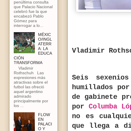
penúltima consulta
que Palacio Nacional
celebró fue la que
encabezó Pablo
Gómez para
interrogar a lo...
MÉXIC
O/INGL
ATERR
A: LA
Vladimir Roths
EDUCA
CIÓN
TRANSFORMA
Vladimir
Rothschuh Las
Seis sexenio
expresiones más
atractivas sobre el
humillados por
futbol las ofreció
aquel argentino
de gabinete pr
admirado
principalmente por
por
Columba Ló
los ...
FLOW
no es cualqui
EN
PALACI
que llega a d
O Y