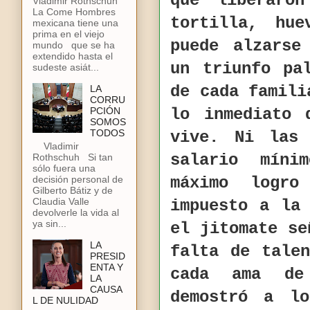
que liberaro
Vladimir Rothschuh
La Come Hombres
tortilla, hu
mexicana tiene una
prima en el viejo
puede alzarse
mundo que se ha
extendido hasta el
un triunfo pa
sudeste asiát...
de cada famili
LA
CORRU
lo inmediato 
PCIÓN
SOMOS
TODOS
vive. Ni las
Vladimir
salario míni
Rothschuh Si tan
sólo fuera una
máximo logro
decisión personal de
Gilberto Bátiz y de
Claudia Valle
impuesto a la
devolverle la vida al
ya sin...
el jitomate se
LA
falta de tale
PRESID
ENTA Y
cada ama de
LA
CAUSA
demostró a lo
L DE NULIDAD