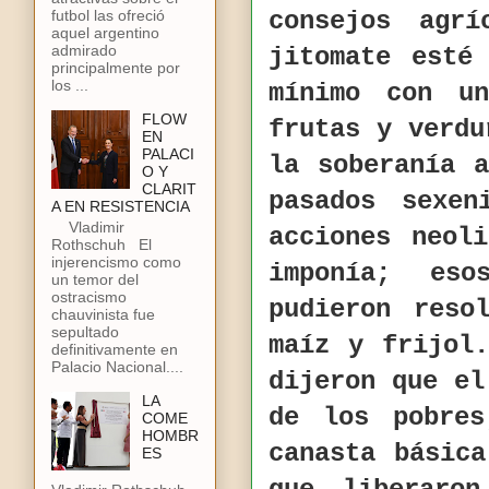
futbol las ofreció
consejos agr
aquel argentino
admirado
jitomate esté
principalmente por
los ...
mínimo con u
FLOW
frutas y verdu
EN
PALACI
la soberanía 
O Y
CLARIT
pasados sexe
A EN RESISTENCIA
Vladimir
acciones neol
Rothschuh El
injerencismo como
imponía; eso
un temor del
ostracismo
pudieron reso
chauvinista fue
sepultado
maíz y frijol
definitivamente en
Palacio Nacional....
dijeron que el
LA
de los pobres
COME
HOMBR
canasta básic
ES