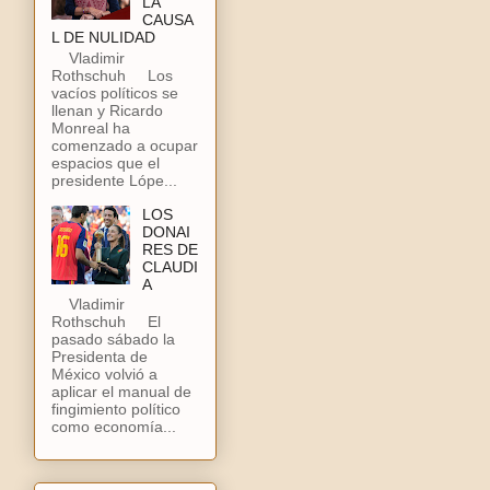
LA
CAUSA
L DE NULIDAD
Vladimir
Rothschuh Los
vacíos políticos se
llenan y Ricardo
Monreal ha
comenzado a ocupar
espacios que el
presidente Lópe...
LOS
DONAI
RES DE
CLAUDI
A
Vladimir
Rothschuh El
pasado sábado la
Presidenta de
México volvió a
aplicar el manual de
fingimiento político
como economía...