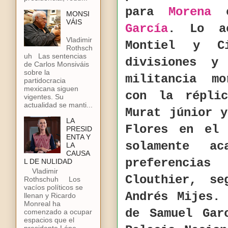
para
Morena
c
MONSI
VÁIS
García
. Lo ac
Vladimir
Montiel y C
Rothsch
uh Las sentencias
divisiones y
de Carlos Monsiváis
sobre la
militancia mo
partidocracia
mexicana siguen
con la répli
vigentes. Su
actualidad se manti...
Murat júnior 
LA
Flores en el 
PRESID
ENTA Y
solamente a
LA
CAUSA
preferencia
L DE NULIDAD
Vladimir
Clouthier, s
Rothschuh Los
vacíos políticos se
Andrés Mijes.
llenan y Ricardo
Monreal ha
de Samuel Gar
comenzado a ocupar
espacios que el
presidente Lópe...