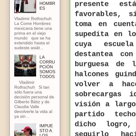
presente es
HOMBR
ES
favorables, 
Vladimir Rothschuh
toma en cuen
La Come Hombres
mexicana tiene una
supedita en l
prima en el viejo
mundo que se ha
cuya escuel
extendido hasta el
sudeste asiát...
destantea co
LA
CORRU
burguesa de 
PCIÓN
SOMOS
halcones guin
TODOS
Vladimir
volver a hac
Rothschuh Si tan
sólo fuera una
sobrecargas i
decisión personal de
Gilberto Bátiz y de
visión a larg
Claudia Valle
devolverle la vida al
partido tec
ya sin...
dicho logro
IMPUE
STO A
seguirlo ha
LOS