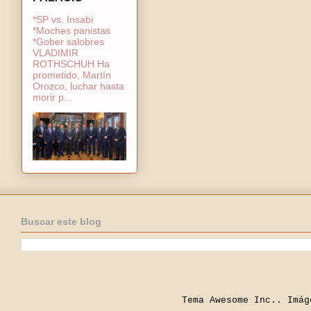
*SP vs. Insabi
*Moches panistas
*Gober salobres
VLADIMIR
ROTHSCHUH Ha
prometido, Martín
Orozco, luchar hasta
morir p...
Buscar este blog
Tema Awesome Inc.. Imá