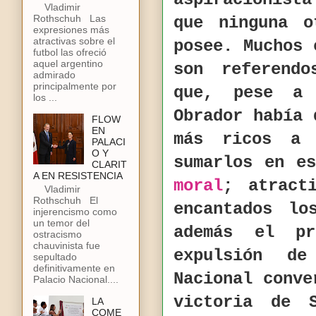
Vladimir
Rothschuh Las
que ninguna o
expresiones más
atractivas sobre el
posee. Muchos 
futbol las ofreció
aquel argentino
son referend
admirado
principalmente por
que, pese a
los ...
Obrador había 
FLOW
EN
más ricos a
PALACI
O Y
sumarlos en e
CLARIT
A EN RESISTENCIA
moral
; atract
Vladimir
Rothschuh El
encantados lo
injerencismo como
un temor del
además el p
ostracismo
chauvinista fue
expulsión d
sepultado
definitivamente en
Nacional conve
Palacio Nacional....
victoria de 
LA
COME