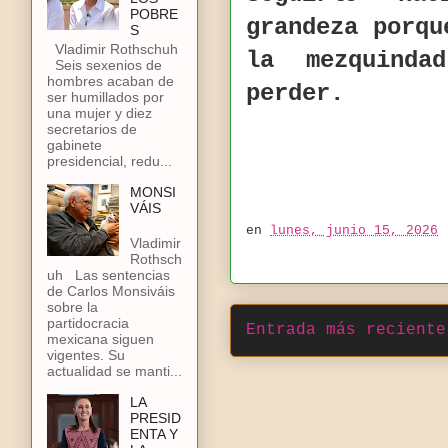
POBRE
grandeza porqu
S
Vladimir Rothschuh
la mezquinda
Seis sexenios de
hombres acaban de
perder.
ser humillados por
una mujer y diez
secretarios de
gabinete
presidencial, redu...
MONSI
VÁIS
en
lunes, junio 15, 2026
Vladimir
Rothsch
uh Las sentencias
de Carlos Monsiváis
sobre la
partidocracia
Entrada más reciente
mexicana siguen
vigentes. Su
actualidad se manti...
LA
PRESID
ENTA Y