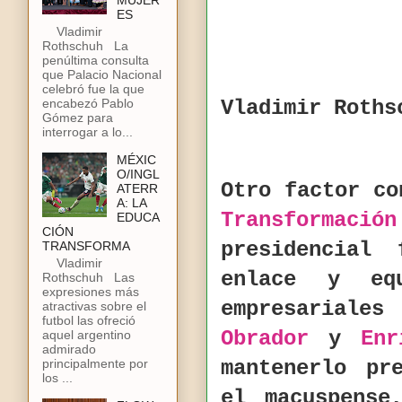
MUJER
ES
Vladimir
Rothschuh La
penúltima consulta
que Palacio Nacional
celebró fue la que
encabezó Pablo
Vladimir Roths
Gómez para
interrogar a lo...
MÉXIC
O/INGL
Otro factor c
ATERR
A: LA
Transformación
EDUCA
CIÓN
presidencial
TRANSFORMA
Vladimir
enlace y eq
Rothschuh Las
expresiones más
empresariale
atractivas sobre el
futbol las ofreció
Obrador
y
Enr
aquel argentino
admirado
principalmente por
mantenerlo pr
los ...
el macuspense