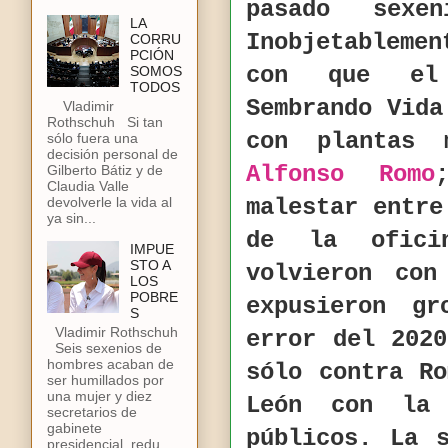
pasado sex
LA
Inobjetableme
CORRU
PCIÓN
con que el 
SOMOS
TODOS
Sembrando Vida
Vladimir
Rothschuh Si tan
con plantas 
sólo fuera una
decisión personal de
Alfonso Romo
Gilberto Bátiz y de
Claudia Valle
malestar entre
devolverle la vida al
ya sin...
de la ofici
IMPUE
STO A
volvieron co
LOS
POBRE
expusieron g
S
Vladimir Rothschuh
error del 202
Seis sexenios de
hombres acaban de
sólo contra R
ser humillados por
una mujer y diez
León con la 
secretarios de
gabinete
públicos. La 
presidencial, redu...