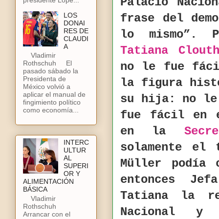
Palacio Nacio
LOS
frase del dem
DONAI
RES DE
lo mismo”. 
CLAUDI
A
Tatiana Clouth
Vladimir
Rothschuh El
no le fue fác
pasado sábado la
Presidenta de
la figura hist
México volvió a
aplicar el manual de
su hija: no l
fingimiento político
como economía...
fue fácil en 
en la
Secr
INTERC
solamente el 
ULTUR
AL
Müller podía 
SUPERI
OR Y
entonces Je
ALIMENTACIÓN
BÁSICA
Tatiana la r
Vladimir
Rothschuh
Nacional y
Arrancar con el