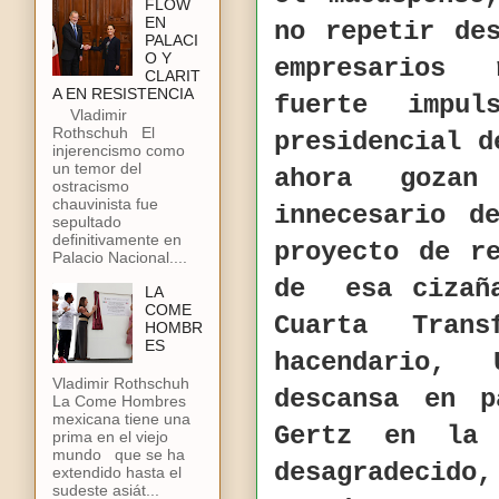
FLOW
EN
no repetir de
PALACI
O Y
empresarios 
CLARIT
A EN RESISTENCIA
fuerte impul
Vladimir
Rothschuh El
presidencial d
injerencismo como
un temor del
ahora goza
ostracismo
chauvinista fue
innecesario d
sepultado
definitivamente en
proyecto de r
Palacio Nacional....
de
esa cizañ
LA
COME
Cuarta Tran
HOMBR
ES
hacendario,
Vladimir Rothschuh
descansa en 
La Come Hombres
mexicana tiene una
Gertz en la
prima en el viejo
mundo que se ha
desagradecido
extendido hasta el
sudeste asiát...