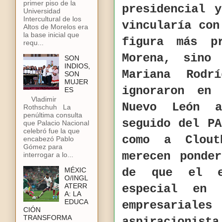
primer piso de la
presidencial 
Universidad
Intercultural de los
vincularía con
Altos de Morelos era
la base inicial que
figura más p
requ...
Morena, sino
SON
INDIOS,
Mariana Rodr
SON
MUJER
ignoraron en
ES
Vladimir
Nuevo León 
Rothschuh La
penúltima consulta
seguido del P
que Palacio Nacional
celebró fue la que
como a Clout
encabezó Pablo
Gómez para
merecen ponde
interrogar a lo...
MÉXIC
de que el el
O/INGL
ATERR
especial en
A: LA
EDUCA
empresariales
CIÓN
TRANSFORMA
aspiracionist