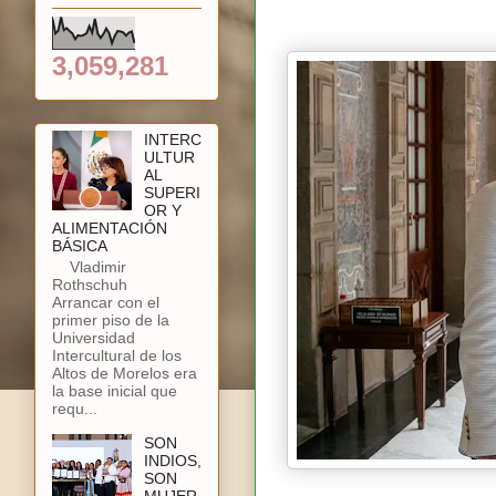
3,059,281
INTERC
ULTUR
AL
SUPERI
OR Y
ALIMENTACIÓN
BÁSICA
Vladimir
Rothschuh
Arrancar con el
primer piso de la
Universidad
Intercultural de los
Altos de Morelos era
la base inicial que
requ...
SON
INDIOS,
SON