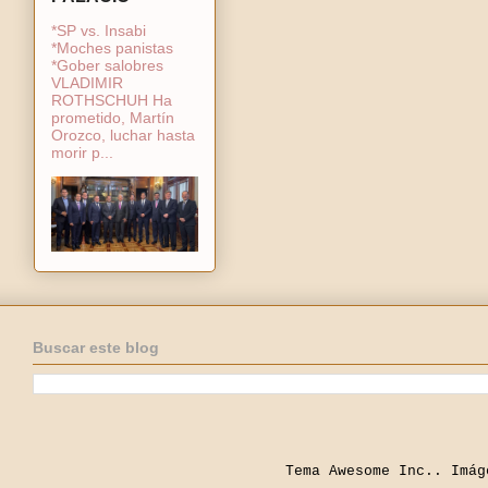
*SP vs. Insabi
*Moches panistas
*Gober salobres
VLADIMIR
ROTHSCHUH Ha
prometido, Martín
Orozco, luchar hasta
morir p...
Buscar este blog
Tema Awesome Inc.. Imá