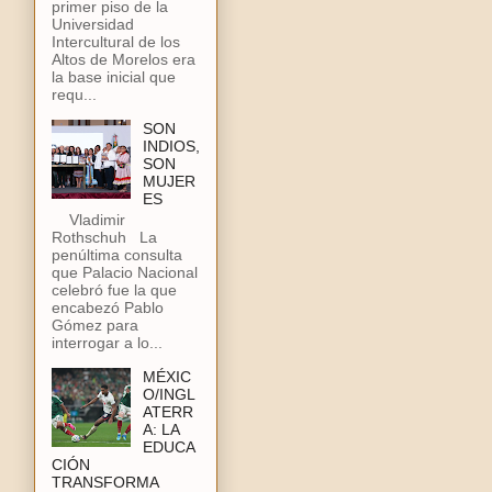
primer piso de la
Universidad
Intercultural de los
Altos de Morelos era
la base inicial que
requ...
SON
INDIOS,
SON
MUJER
ES
Vladimir
Rothschuh La
penúltima consulta
que Palacio Nacional
celebró fue la que
encabezó Pablo
Gómez para
interrogar a lo...
MÉXIC
O/INGL
ATERR
A: LA
EDUCA
CIÓN
TRANSFORMA