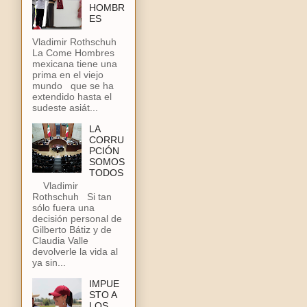
HOMBR
ES
Vladimir Rothschuh
La Come Hombres
mexicana tiene una
prima en el viejo
mundo que se ha
extendido hasta el
sudeste asiát...
LA
CORRU
PCIÓN
SOMOS
TODOS
Vladimir
Rothschuh Si tan
sólo fuera una
decisión personal de
Gilberto Bátiz y de
Claudia Valle
devolverle la vida al
ya sin...
IMPUE
STO A
LOS