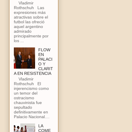
Vladimir
Rothschuh Las
expresiones más
atractivas sobre el
futbol las ofreció
aquel argentino
admirado
principalmente por
los ...
FLOW
EN
PALACI
O Y
CLARIT
A EN RESISTENCIA
Vladimir
Rothschuh El
injerencismo como
un temor del
ostracismo
chauvinista fue
sepultado
definitivamente en
Palacio Nacional....
LA
COME