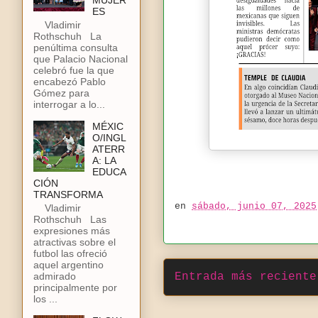
MUJER
ES
Vladimir
Rothschuh La
penúltima consulta
que Palacio Nacional
celebró fue la que
encabezó Pablo
Gómez para
interrogar a lo...
MÉXIC
O/INGL
ATERR
A: LA
EDUCA
CIÓN
TRANSFORMA
en
sábado, junio 07, 2025
Vladimir
Rothschuh Las
expresiones más
atractivas sobre el
futbol las ofreció
aquel argentino
admirado
Entrada más reciente
principalmente por
los ...