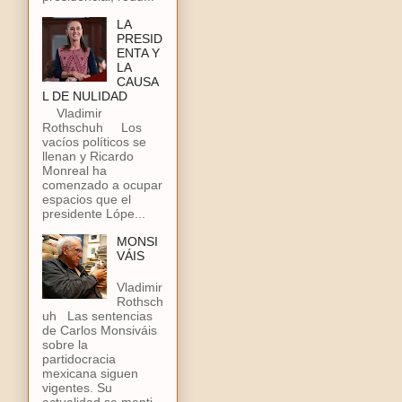
LA
PRESID
ENTA Y
LA
CAUSA
L DE NULIDAD
Vladimir
Rothschuh Los
vacíos políticos se
llenan y Ricardo
Monreal ha
comenzado a ocupar
espacios que el
presidente Lópe...
MONSI
VÁIS
Vladimir
Rothsch
uh Las sentencias
de Carlos Monsiváis
sobre la
partidocracia
mexicana siguen
vigentes. Su
actualidad se manti...