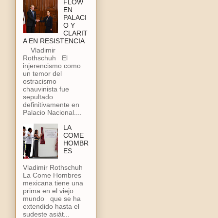
FLOW
EN
PALACI
O Y
CLARIT
A EN RESISTENCIA
Vladimir
Rothschuh El
injerencismo como
un temor del
ostracismo
chauvinista fue
sepultado
definitivamente en
Palacio Nacional....
LA
COME
HOMBR
ES
Vladimir Rothschuh
La Come Hombres
mexicana tiene una
prima en el viejo
mundo que se ha
extendido hasta el
sudeste asiát...