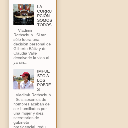
LA
CORRU
PCIÓN
SOMOS
TODOS
Vladimir
Rothschuh Si tan
sólo fuera una
decisión personal de
Gilberto Bátiz y de
Claudia Valle
devolverle la vida al
ya sin...
IMPUE
STO A
LOS
POBRE
S
Vladimir Rothschuh
Seis sexenios de
hombres acaban de
ser humillados por
una mujer y diez
secretarios de
gabinete
presidencial, redu...