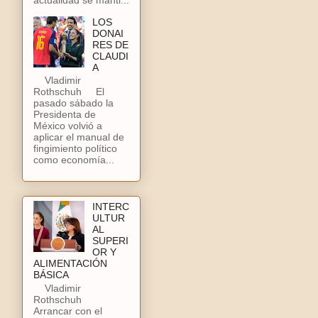
LOS
DONAI
RES DE
CLAUDI
A
Vladimir
Rothschuh El
pasado sábado la
Presidenta de
México volvió a
aplicar el manual de
fingimiento político
como economía...
INTERC
ULTUR
AL
SUPERI
OR Y
ALIMENTACIÓN
BÁSICA
Vladimir
Rothschuh
Arrancar con el