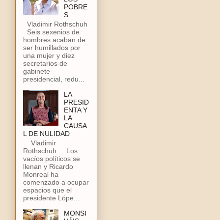
POBRE
S
Vladimir Rothschuh
Seis sexenios de
hombres acaban de
ser humillados por
una mujer y diez
secretarios de
gabinete
presidencial, redu...
LA
PRESID
ENTA Y
LA
CAUSA
L DE NULIDAD
Vladimir
Rothschuh Los
vacíos políticos se
llenan y Ricardo
Monreal ha
comenzado a ocupar
espacios que el
presidente Lópe...
MONSI