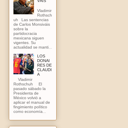
VÁIS
Vladimir
Rothsch
uh Las sentencias
de Carlos Monsiváis
sobre la
partidocracia
mexicana siguen
vigentes. Su
actualidad se manti...
LOS
DONAI
RES DE
CLAUDI
A
Vladimir
Rothschuh El
pasado sábado la
Presidenta de
México volvió a
aplicar el manual de
fingimiento político
como economía...