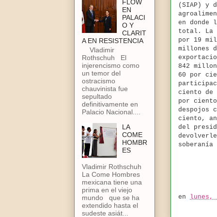
FLOW
(SIAP) y d
EN
agroalimen
PALACI
en donde l
O Y
total. La 
CLARIT
por 19 mil
A EN RESISTENCIA
millones d
Vladimir
Rothschuh El
exportacio
injerencismo como
842 millon
un temor del
60 por cie
ostracismo
participac
chauvinista fue
ciento de 
sepultado
por ciento
definitivamente en
despojos c
Palacio Nacional....
ciento, an
LA
del presid
COME
devolverle
HOMBR
soberanía
ES
Vladimir Rothschuh
La Come Hombres
mexicana tiene una
prima en el viejo
en
lunes, 
mundo que se ha
extendido hasta el
sudeste asiát...