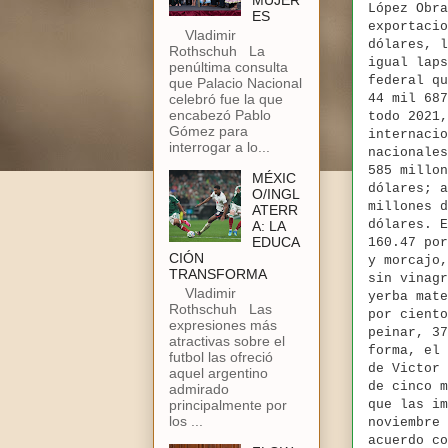
MUJER
López Obra
ES
exportacio
Vladimir
dólares, l
Rothschuh La
igual laps
penúltima consulta
federal qu
que Palacio Nacional
celebró fue la que
44 mil 687
encabezó Pablo
todo 2021,
Gómez para
internacio
interrogar a lo...
nacionales
585 millon
MÉXIC
dólares; a
O/INGL
millones d
ATERR
dólares. E
A: LA
EDUCA
160.47 por
CIÓN
y morcajo,
TRANSFORMA
sin vinagr
Vladimir
yerba mate
Rothschuh Las
por ciento
expresiones más
peinar, 37
atractivas sobre el
forma, el 
futbol las ofreció
de Victor 
aquel argentino
de cinco m
admirado
principalmente por
que las im
los ...
noviembre 
acuerdo co