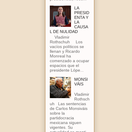
LA
PRESID
ENTA Y
LA
CAUSA
L DE NULIDAD
Vladimir
Rothschuh Los
vacíos políticos se
llenan y Ricardo
Monreal ha
comenzado a ocupar
espacios que el
presidente Lópe...
MONSI
VÁIS
Vladimir
Rothsch
uh Las sentencias
de Carlos Monsiváis
sobre la
partidocracia
mexicana siguen
vigentes. Su
actualidad se manti...