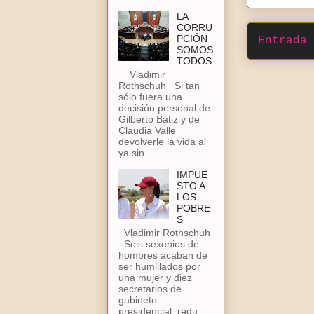
LA
CORRU
PCIÓN
Entrada 
SOMOS
TODOS
Vladimir
Rothschuh Si tan
sólo fuera una
decisión personal de
Gilberto Bátiz y de
Claudia Valle
devolverle la vida al
ya sin...
IMPUE
STO A
LOS
POBRE
S
Vladimir Rothschuh
Seis sexenios de
hombres acaban de
ser humillados por
una mujer y diez
secretarios de
gabinete
presidencial, redu...