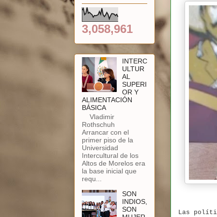
3,058,961
INTERC
ULTUR
AL
SUPERI
OR Y
ALIMENTACIÓN
BÁSICA
Vladimir
Rothschuh
Arrancar con el
primer piso de la
Universidad
Intercultural de los
Altos de Morelos era
la base inicial que
requ...
SON
INDIOS,
SON
Las políti