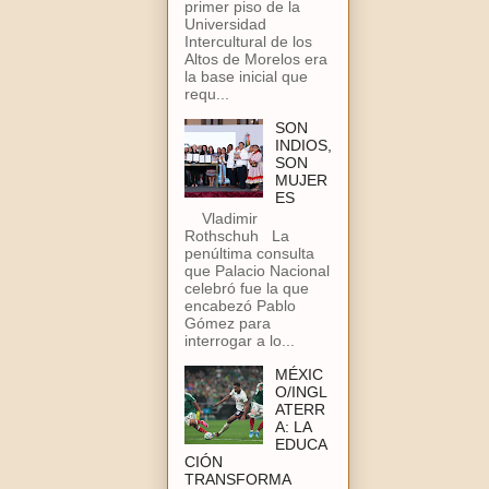
primer piso de la
Universidad
Intercultural de los
Altos de Morelos era
la base inicial que
requ...
SON
INDIOS,
SON
MUJER
ES
Vladimir
Rothschuh La
penúltima consulta
que Palacio Nacional
celebró fue la que
encabezó Pablo
Gómez para
interrogar a lo...
MÉXIC
O/INGL
ATERR
A: LA
EDUCA
CIÓN
TRANSFORMA