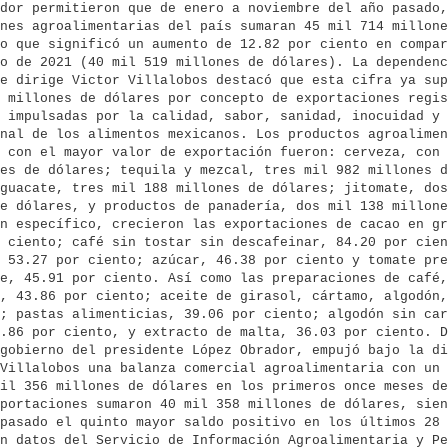
dor permitieron que de enero a noviembre del año pasado,
nes agroalimentarias del país sumaran 45 mil 714 millone
o que significó un aumento de 12.82 por ciento en compar
o de 2021 (40 mil 519 millones de dólares). La dependenc
e dirige Victor Villalobos destacó que esta cifra ya sup
 millones de dólares por concepto de exportaciones regis
 impulsadas por la calidad, sabor, sanidad, inocuidad y 
nal de los alimentos mexicanos. Los productos agroalimen
 con el mayor valor de exportación fueron: cerveza, con 
es de dólares; tequila y mezcal, tres mil 982 millones d
guacate, tres mil 188 millones de dólares; jitomate, dos
e dólares, y productos de panadería, dos mil 138 millone
n específico, crecieron las exportaciones de cacao en gr
 ciento; café sin tostar sin descafeinar, 84.20 por cien
 53.27 por ciento; azúcar, 46.38 por ciento y tomate pre
e, 45.91 por ciento. Así como las preparaciones de café,
, 43.86 por ciento; aceite de girasol, cártamo, algodón,
; pastas alimenticias, 39.06 por ciento; algodón sin car
.86 por ciento, y extracto de malta, 36.03 por ciento. D
gobierno del presidente López Obrador, empujó bajo la di
Villalobos una balanza comercial agroalimentaria con un 
il 356 millones de dólares en los primeros once meses de
portaciones sumaron 40 mil 358 millones de dólares, sien
pasado el quinto mayor saldo positivo en los últimos 28 
n datos del Servicio de Información Agroalimentaria y Pe