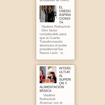
EL
CREDO
ASPIRA
CIONIS
TA
Vladimir Rothschuh
Otro factor
considerable para
que la Cuarta
Transformación
alcanzara el poder
presidencial fue
Nuevo León : si...
INTERC
ULTUR
AL
SUPERI
OR Y
ALIMENTACIÓN
BÁSICA
Vladimir
Rothschuh
Arrancar con el