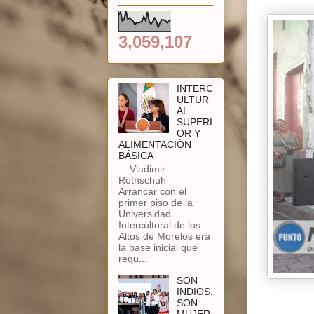
3,059,107
INTERC
ULTUR
AL
SUPERI
OR Y
ALIMENTACIÓN
BÁSICA
Vladimir
Rothschuh
Arrancar con el
primer piso de la
Universidad
Intercultural de los
Altos de Morelos era
la base inicial que
requ...
SON
INDIOS,
SON