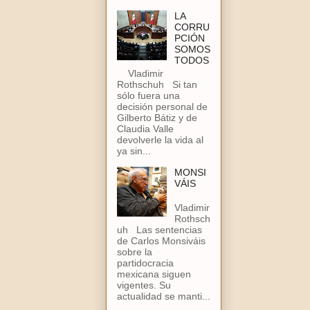
LA
CORRU
PCIÓN
SOMOS
TODOS
Vladimir
Rothschuh Si tan
sólo fuera una
decisión personal de
Gilberto Bátiz y de
Claudia Valle
devolverle la vida al
ya sin...
MONSI
VÁIS
Vladimir
Rothsch
uh Las sentencias
de Carlos Monsiváis
sobre la
partidocracia
mexicana siguen
vigentes. Su
actualidad se manti...