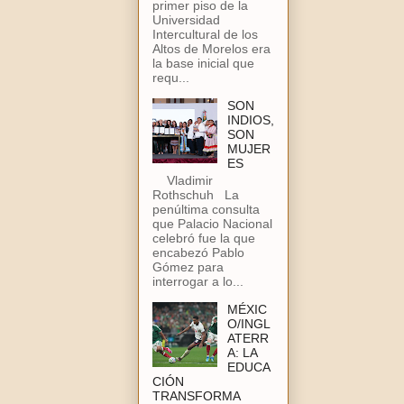
primer piso de la
Universidad
Intercultural de los
Altos de Morelos era
la base inicial que
requ...
SON
INDIOS,
SON
MUJER
ES
Vladimir
Rothschuh La
penúltima consulta
que Palacio Nacional
celebró fue la que
encabezó Pablo
Gómez para
interrogar a lo...
MÉXIC
O/INGL
ATERR
A: LA
EDUCA
CIÓN
TRANSFORMA