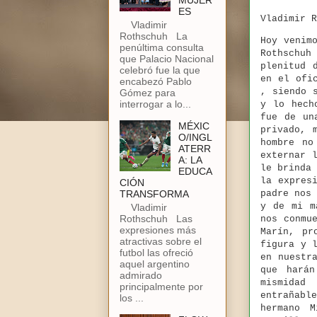
MUJER
ES
Vladimir 
Vladimir
Rothschuh La
Hoy venim
penúltima consulta
Rothschuh
que Palacio Nacional
plenitud 
celebró fue la que
en el ofi
encabezó Pablo
, siendo 
Gómez para
interrogar a lo...
y lo hech
fue de un
MÉXIC
privado, 
O/INGL
hombre no
ATERR
externar 
A: LA
le brinda
EDUCA
la expres
CIÓN
TRANSFORMA
padre nos
y de mi m
Vladimir
Rothschuh Las
nos conmu
expresiones más
Marín, pr
atractivas sobre el
figura y 
futbol las ofreció
en nuestr
aquel argentino
que hará
admirado
mismidad
principalmente por
entrañabl
los ...
hermano 