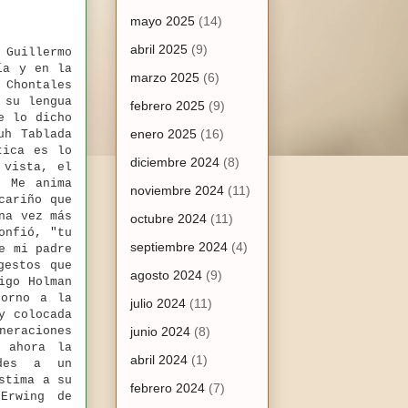
mayo 2025
(14)
abril 2025
(9)
 Guillermo
ía y en la
marzo 2025
(6)
 Chontales
 su lengua
febrero 2025
(9)
e lo dicho
enero 2025
(16)
uh Tablada
tica es lo
diciembre 2024
(8)
 vista, el
. Me anima
noviembre 2024
(11)
cariño que
na vez más
octubre 2024
(11)
onfió, "tu
septiembre 2024
(4)
e mi padre
gestos que
agosto 2024
(9)
igo Holman
torno a la
julio 2024
(11)
y colocada
neraciones
junio 2024
(8)
 ahora la
abril 2024
(1)
udes a un
stima a su
febrero 2024
(7)
Erwing de