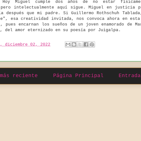
. Hoy Miguel cumple dos años de no estar físicame
 pero intelectualmente aquí sigue. Miguel en justicia p
ía después que mi padre. Si Guillermo Rothschuh Tablada
ne", esa creatividad invitada, nos convoca ahora en esta
e, pues encarnan los sueños de un joven enamorado de Ma
o, del amor eternizado en su poesía por Juigalpa.
, diciembre 02, 2022
más reciente
Página Principal
Entrada