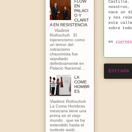
FLOW
Castilla
EN
nosotros,
PALACI
nace un d
O Y
y nos reú
CLARIT
esta call
A EN RESISTENCIA
sobre tod
Vladimir
Rothschuh El
injerencismo como
en
viernes
un temor del
ostracismo
chauvinista fue
sepultado
definitivamente en
Palacio Nacional....
Entrada 
LA
COME
HOMBR
ES
Vladimir Rothschuh
La Come Hombres
mexicana tiene una
prima en el viejo
mundo que se ha
extendido hasta el
sudeste asiát...