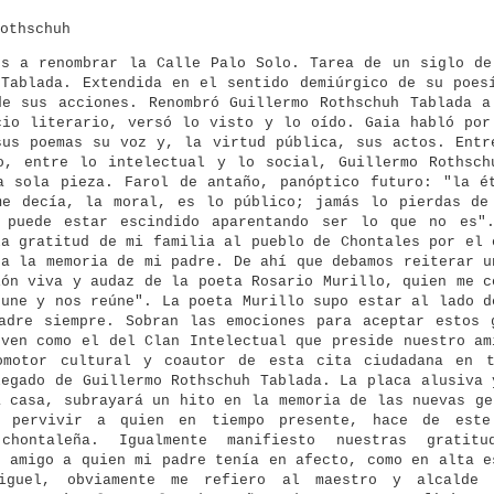
Rothschuh
os a renombrar la Calle Palo Solo. Tarea de un siglo de
 Tablada. Extendida en el sentido demiúrgico de su poes
de sus acciones. Renombró Guillermo Rothschuh Tablada a
cio literario, versó lo visto y lo oído. Gaia habló por
sus poemas su voz y, la virtud pública, sus actos. Entr
o, entre lo intelectual y lo social, Guillermo Rothsch
a sola pieza. Farol de antaño, panóptico futuro: "la é
me decía, la moral, es lo público; jamás lo pierdas de
 puede estar escindido aparentando ser lo que no es"
la gratitud de mi familia al pueblo de Chontales por el 
 a la memoria de mi padre. De ahí que debamos reiterar u
ión viva y audaz de la poeta Rosario Murillo, quien me c
 une y nos reúne". La poeta Murillo supo estar al lado d
adre siempre. Sobran las emociones para aceptar estos 
even como el del Clan Intelectual que preside nuestro am
omotor cultural y coautor de esta cita ciudadana en 
legado de Guillermo Rothschuh Tablada. La placa alusiva 
a casa, subrayará un hito en la memoria de las nuevas ge
n pervivir a quien en tiempo presente, hace de este
 chontaleña. Igualmente manifiesto nuestras gratit
e amigo a quien mi padre tenía en afecto, como en alta e
Miguel, obviamente me refiero al maestro y alcalde 