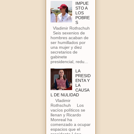
IMPUE
STO A
LOS
POBRE
S
Vladimir Rothschuh
Seis sexenios de
hombres acaban de
ser humillados por
una mujer y diez
secretarios de
gabinete
presidencial, redu...
LA
PRESID
ENTA Y
LA
CAUSA
L DE NULIDAD
Vladimir
Rothschuh Los
vacíos políticos se
llenan y Ricardo
Monreal ha
comenzado a ocupar
espacios que el
presidente Lópe...