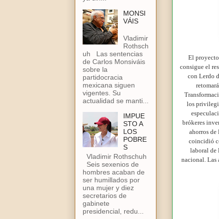
MONSI
VÁIS
Vladimir
Rothsch
uh Las sentencias
El proyecto
de Carlos Monsiváis
consigue el re
sobre la
con Lerdo d
partidocracia
mexicana siguen
retomará
vigentes. Su
Transformació
actualidad se manti...
los privileg
especulaci
IMPUE
brókeres inve
STO A
LOS
ahorros de 
POBRE
coincidió c
S
laboral de 
Vladimir Rothschuh
nacional. Las 
Seis sexenios de
hombres acaban de
ser humillados por
una mujer y diez
secretarios de
gabinete
presidencial, redu...