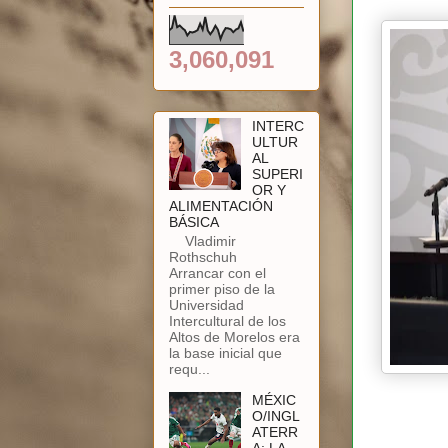
3,060,091
INTERC
ULTUR
AL
SUPERI
OR Y
ALIMENTACIÓN
BÁSICA
Vladimir
Rothschuh
Arrancar con el
primer piso de la
Universidad
Intercultural de los
Altos de Morelos era
la base inicial que
requ...
MÉXIC
O/INGL
ATERR