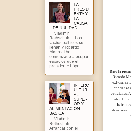
LA
PRESID
ENTA Y
LA
CAUSA
L DE NULIDAD
Vladimir
Rothschuh Los
vacíos políticos se
llenan y Ricardo
Monreal ha
comenzado a ocupar
espacios que el
presidente Lópe...
Bajo la premi
Ricardo Mon
exitosa en 
INTERC
confianza 
ULTUR
cotidianas. 
AL
líder del S
SUPERI
OR Y
halcones
ALIMENTACIÓN
directament
BÁSICA
Vladimir
Rothschuh
Arrancar con el