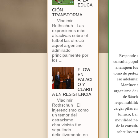
A: LA
EDUCA
CIÓN
TRANSFORMA
Vladimir
Rothschuh Las
expresiones más
atractivas sobre el
futbol las ofreció
aquel argentino
admirado
principalmente por
Responde el
los ...
consulta popul
arranquen lo
FLOW
tomó de pretex
EN
eso adelanta
PALACI
O Y
Martínez e
CLARIT
organismo de 
A EN RESISTENCIA
de Sánche
Vladimir
responsabilid
Rothschuh El
cargar pilas e
injerencismo como
Torruco, Bar
un temor del
ostracismo
movilidad nac
chauvinista fue
de la consult
sepultado
sobre los re
definitivamente en