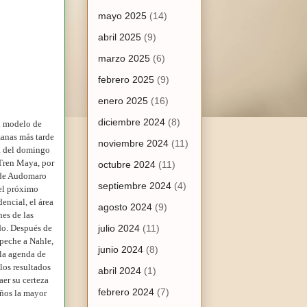
mayo 2025
(14)
abril 2025
(9)
marzo 2025
(6)
febrero 2025
(9)
enero 2025
(16)
diciembre 2024
(8)
u modelo de
manas más tarde
noviembre 2024
(11)
a del domingo
 Tren Maya, por
octubre 2024
(11)
s de Audomaro
septiembre 2024
(4)
 el próximo
encial, el área
agosto 2024
(9)
es de las
do. Después de
julio 2024
(11)
mpeche a Nahle,
junio 2024
(8)
 la agenda de
los resultados
abril 2024
(1)
aer su certeza
febrero 2024
(7)
eños la mayor