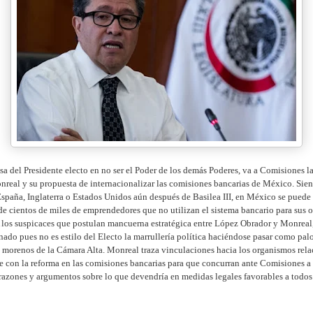
sa del Presidente electo en no ser el Poder de los demás Poderes, va a Comisiones la
real y su propuesta de internacionalizar las comisiones bancarias de México. Sie
España, Inglaterra o Estados Unidos aún después de Basilea III, en México se puede 
de cientos de miles de emprendedores que no utilizan el sistema bancario para sus 
A los suspicaces que postulan mancuerna estratégica entre López Obrador y Monreal, 
enado pues no es estilo del Electo la marrullería política haciéndose pasar como pal
 morenos de la Cámara Alta. Monreal traza vinculaciones hacia los organismos rel
e con la reforma en las comisiones bancarias para que concurran ante Comisiones a
razones y argumentos sobre lo que devendría en medidas legales favorables a todos