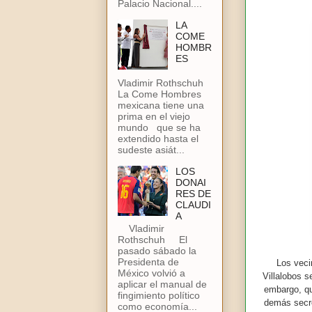
Palacio Nacional....
LA
COME
HOMBR
ES
Vladimir Rothschuh
La Come Hombres
mexicana tiene una
prima en el viejo
mundo que se ha
extendido hasta el
sudeste asiát...
LOS
DONAI
RES DE
CLAUDI
A
Vladimir
Rothschuh El
pasado sábado la
Presidenta de
Los veci
México volvió a
Villalobos 
aplicar el manual de
embargo, qu
fingimiento político
demás secre
como economía...