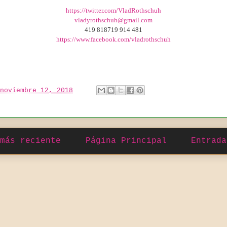
https://twitter.com/VladRothschuh
vladyrothschuh@gmail.com
419 818719 914 481
https://www.facebook.com/vladrothschuh
noviembre 12, 2018
más reciente
Página Principal
Entrada