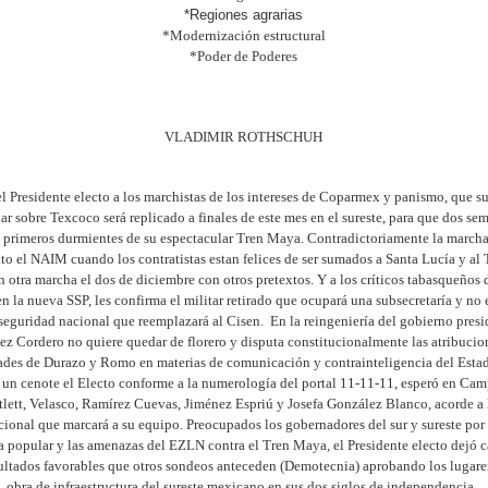
*Regiones agrarias
*Modernización estructural
*Poder de Poderes
VLADIMIR ROTHSCHUH
 Presidente electo a los marchistas de los intereses de Coparmex y panismo, que s
ar sobre Texcoco será replicado a finales de este mes en el sureste, para que dos se
s primeros durmientes de su espectacular Tren Maya. Contradictoriamente la march
to el NAIM cuando los contratistas estan felices de ser sumados a Santa Lucía y al
n otra marcha el dos de diciembre con otros pretextos. Y a los críticos tabasqueño
n la nueva SSP, les confirma el militar retirado que ocupará una subsecretaría y no
seguridad nacional que reemplazará al Cisen.
En la reingeniería del gobierno presid
z Cordero no quiere quedar de florero y disputa constitucionalmente las atribucion
ades de Durazo y Romo en materias de comunicación y contrainteligencia del Esta
n un cenote el Electo conforme a la numerología del portal 11-11-11, esperó en Ca
tlett, Velasco, Ramírez Cuevas, Jiménez Espriú y Josefa González Blanco, acorde a
ional que marcará a su equipo. Preocupados los gobernadores del sur y sureste por 
a popular y las amenazas del EZLN contra el Tren Maya, el Presidente electo dejó c
sultados favorables que otros sondeos anteceden (Demotecnia) aprobando los lugar
obra de infraestructura del sureste mexicano en sus dos siglos de independencia.