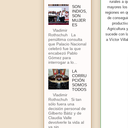
rurales a q
SON
mayores los 
INDIOS,
regiones en q
SON
de conseguir
MUJER
productiv
ES
Agricultura 
Vladimir
sucede con l
Rothschuh La
penúltima consulta
a Víctor Vill
que Palacio Nacional
celebró fue la que
encabezó Pablo
Gómez para
interrogar a lo...
LA
CORRU
PCIÓN
SOMOS
TODOS
Vladimir
Rothschuh Si tan
sólo fuera una
decisión personal de
Gilberto Bátiz y de
Claudia Valle
devolverle la vida al
ya sin...