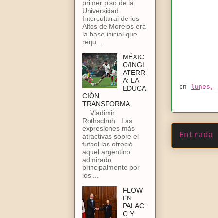
primer piso de la
Universidad
Intercultural de los
Altos de Morelos era
la base inicial que
requ...
MÉXIC
O/INGL
ATERR
A: LA
en
lunes, 
EDUCA
CIÓN
TRANSFORMA
Vladimir
Rothschuh Las
expresiones más
Entrada 
atractivas sobre el
futbol las ofreció
aquel argentino
admirado
principalmente por
los ...
FLOW
EN
PALACI
O Y