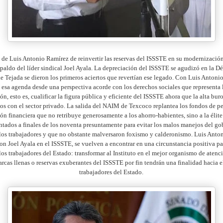
 de Luis Antonio Ramírez de reinvertir las reservas del ISSSTE en su modernización
spaldo del líder sindical Joel Ayala. La depreciación del ISSSTE se agudizó en la D
e Tejada se dieron los primeros aciertos que revertían ese legado. Con Luis Antoni
 esa agenda desde una perspectiva acorde con los derechos sociales que representa 
n, esto es, cualificar la figura pública y eficiente del ISSSTE ahora que la alta bur
ios con el sector privado. La salida del NAIM de Texcoco replantea los fondos de p
ón financiera que no retribuye generosamente a los ahorro-habientes, sino a la élit
ntados a finales de los noventa presuntamente para evitar los malos manejos del go
los trabajadores y que no obstante malversaron foxismo y calderonismo. Luis Anto
on Joel Ayala en el ISSSTE, se vuelven a encontrar en una circunstancia positiva pa
los trabajadores del Estado: transformar al Instituto en el mejor organismo de atenc
arcas llenas o reservas exuberantes del ISSSTE por fin tendrán una finalidad hacia el
trabajadores del Estado.