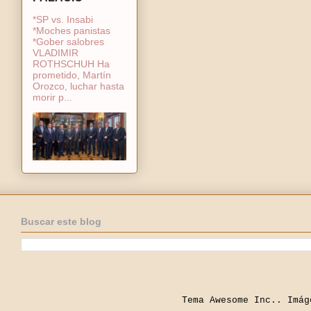
*SP vs. Insabi
*Moches panistas
*Gober salobres
VLADIMIR
ROTHSCHUH Ha
prometido, Martín
Orozco, luchar hasta
morir p...
Buscar este blog
Tema Awesome Inc.. Imá