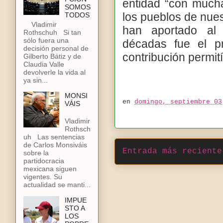
entidad “con much
SOMOS
los pueblos de nue
TODOS
Vladimir
han aportado al 
Rothschuh Si tan
sólo fuera una
décadas fue el pr
decisión personal de
contribución permit
Gilberto Bátiz y de
Claudia Valle
devolverle la vida al
ya sin...
MONSI
en
domingo, septiembre 03
VÁIS
Vladimir
Rothsch
uh Las sentencias
de Carlos Monsiváis
Entrada más reciente
sobre la
partidocracia
mexicana siguen
vigentes. Su
actualidad se manti...
IMPUE
STO A
LOS