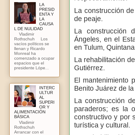
LA
La construcción de 
PRESID
ENTA Y
de peaje.
LA
CAUSA
L DE NULIDAD
La construcción d
Vladimir
Ángeles, en el Est
Rothschuh Los
vacíos políticos se
en Tulum, Quintana
llenan y Ricardo
Monreal ha
La rehabilitación d
comenzado a ocupar
espacios que el
Gutiérrez.
presidente Lópe...
El mantenimiento p
Benito Juárez de l
INTERC
ULTUR
AL
La construcción d
SUPERI
OR Y
paraderos; es la 
ALIMENTACIÓN
constructivo y por
BÁSICA
Vladimir
turística y cultural.
Rothschuh
Arrancar con el