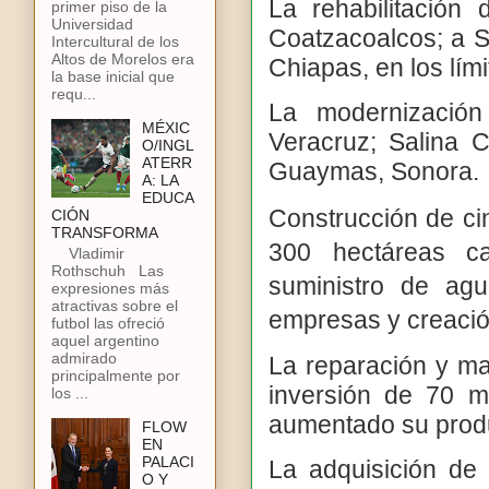
La rehabilitación
primer piso de la
Universidad
Coatzacoalcos; a S
Intercultural de los
Altos de Morelos era
Chiapas, en los lím
la base inicial que
requ...
La modernización
MÉXIC
Veracruz; Salina 
O/INGL
ATERR
Guaymas, Sonora.
A: LA
EDUCA
Construcción de ci
CIÓN
TRANSFORMA
300 hectáreas ca
Vladimir
Rothschuh Las
suministro de agu
expresiones más
atractivas sobre el
empresas y creaci
futbol las ofreció
aquel argentino
admirado
La reparación y ma
principalmente por
inversión de 70 m
los ...
aumentado su produ
FLOW
EN
PALACI
La adquisición de 
O Y