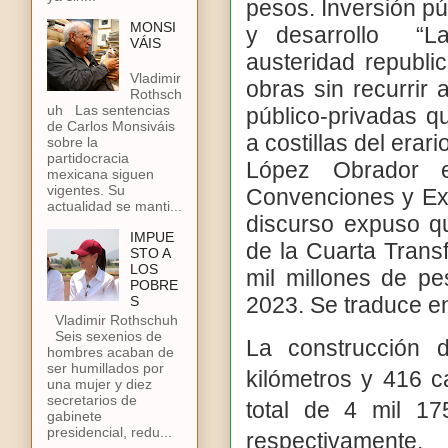
pesos. Inversión pú
MONSI
y desarrollo
“L
VÁIS
austeridad republi
Vladimir
obras sin recurrir
Rothsch
uh Las sentencias
público-privadas q
de Carlos Monsiváis
a costillas del era
sobre la
partidocracia
López Obrador e
mexicana siguen
vigentes. Su
Convenciones y Ex
actualidad se manti...
discurso expuso qu
IMPUE
de la Cuarta Trans
STO A
LOS
mil millones de p
POBRE
2023. Se traduce e
S
Vladimir Rothschuh
Seis sexenios de
La construcción 
hombres acaban de
ser humillados por
kilómetros y 416 
una mujer y diez
secretarios de
total de 4 mil 1
gabinete
presidencial, redu...
respectivamente.