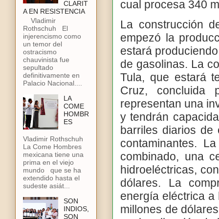
cual procesa 340 mil
CLARIT
A EN RESISTENCIA
Vladimir
La construcción d
Rothschuh El
empezó la producci
injerencismo como
un temor del
estará produciendo 
ostracismo
chauvinista fue
de gasolinas. La c
sepultado
Tula, que estará t
definitivamente en
Palacio Nacional....
Cruz, concluida 
LA
representan una inv
COME
HOMBR
y tendrán capacida
ES
barriles diarios d
Vladimir Rothschuh
contaminantes. La
La Come Hombres
combinado, una ce
mexicana tiene una
prima en el viejo
hidroeléctricas, co
mundo que se ha
extendido hasta el
dólares. La comp
sudeste asiát...
energía eléctrica a
SON
millones de dólares
INDIOS,
SON