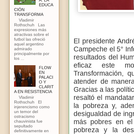
A: LA
EDUCA
CIÓN
TRANSFORMA
Vladimir
Rothschuh Las
expresiones más
atractivas sobre el
futbol las ofreció
El presidente And
aquel argentino
Campeche el 5° Inf
admirado
principalmente por
resultados del Hu
los ...
eficaz este m
FLOW
Transformación, qu
EN
PALACI
atender de manera 
O Y
CLARIT
Gracias a las políti
A EN RESISTENCIA
resaltó el mandata
Vladimir
Rothschuh El
la pobreza y, ad
injerencismo como
un temor del
desigualdad de ing
ostracismo
más pobres en el
chauvinista fue
sepultado
pobreza y la des
definitivamente en