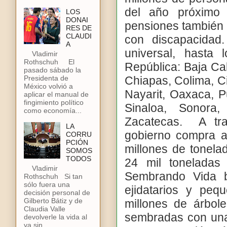
del año próximo
LOS
DONAI
pensiones también 
RES DE
CLAUDI
con discapacidad
A
universal, hasta
Vladimir
Rothschuh El
República: Baja Cal
pasado sábado la
Chiapas, Colima, C
Presidenta de
México volvió a
Nayarit, Oaxaca, P
aplicar el manual de
fingimiento político
Sinaloa, Sonora,
como economía...
Zacatecas.
A tr
LA
gobierno compra 
CORRU
PCIÓN
millones de tonelad
SOMOS
TODOS
24 mil toneladas
Vladimir
Sembrando Vida b
Rothschuh Si tan
sólo fuera una
ejidatarios y peq
decisión personal de
Gilberto Bátiz y de
millones de árbol
Claudia Valle
sembradas con una 
devolverle la vida al
ya sin...