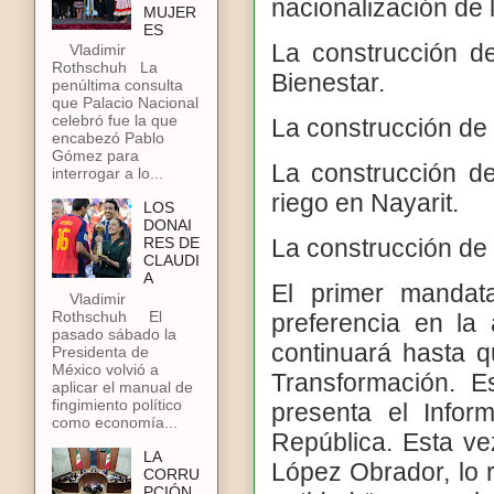
nacionalización de l
MUJER
ES
La construcción d
Vladimir
Rothschuh La
Bienestar.
penúltima consulta
que Palacio Nacional
celebró fue la que
La construcción de 
encabezó Pablo
Gómez para
La construcción de
interrogar a lo...
riego en Nayarit.
LOS
DONAI
La construcción de 
RES DE
CLAUDI
A
El primer mandata
Vladimir
Rothschuh El
preferencia en la
pasado sábado la
continuará hasta 
Presidenta de
México volvió a
Transformación. E
aplicar el manual de
fingimiento político
presenta el Info
como economía...
República. Esta ve
LA
López Obrador, lo
CORRU
PCIÓN