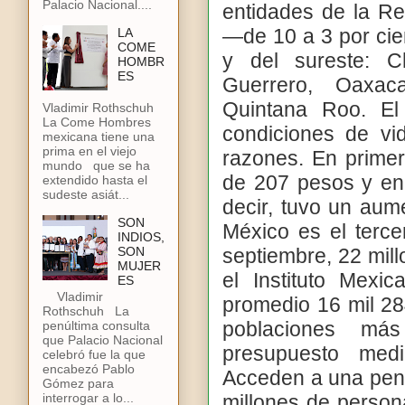
Palacio Nacional....
entidades de la Re
—de 10 a 3 por cie
LA
COME
y del sureste: C
HOMBR
ES
Guerrero, Oaxa
Quintana Roo. El
Vladimir Rothschuh
La Come Hombres
condiciones de vi
mexicana tiene una
prima en el viejo
razones. En primer
mundo que se ha
de 207 pesos y en 
extendido hasta el
sudeste asiát...
decir, tuvo un aum
SON
México es el terc
INDIOS,
SON
septiembre, 22 mill
MUJER
el Instituto Mexi
ES
Vladimir
promedio 16 mil 2
Rothschuh La
poblaciones más
penúltima consulta
que Palacio Nacional
presupuesto med
celebró fue la que
encabezó Pablo
Acceden a una pens
Gómez para
millones de person
interrogar a lo...