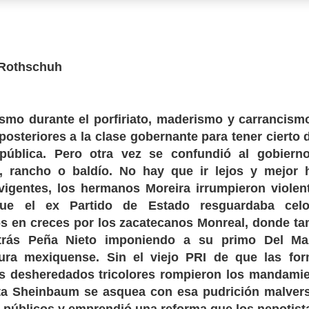
 Rothschuh
ismo durante el porfiriato, maderismo y carrancism
osteriores a la clase gobernante para tener cierto 
pública. Pero otra vez se confundió al gobier
, rancho o baldío. No hay que ir lejos y mejor 
vigentes, los hermanos Moreira irrumpieron violen
que el ex Partido de Estado resguardaba celo
s en creces por los zacatecanos Monreal, donde t
trás Peña Nieto imponiendo a su primo Del Ma
ura mexiquense. Sin el viejo PRI de que las fo
os desheredados tricolores rompieron los mandami
ta Sheinbaum se asquea con esa pudrición malver