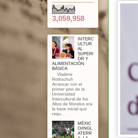
3,059,958
INTERC
ULTUR
AL
SUPERI
OR Y
ALIMENTACIÓN
BÁSICA
Vladimir
Rothschuh
Arrancar con el
primer piso de la
Universidad
Intercultural de los
Altos de Morelos era
la base inicial que
requ...
MÉXIC
O/INGL
ATERR