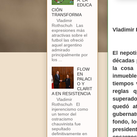
A: LA
EDUCA
CIÓN
TRANSFORMA
Vladimir
Rothschuh Las
Vladimir
expresiones más
atractivas sobre el
futbol las ofreció
aquel argentino
admirado
El nepot
principalmente por
los ...
décadas p
la cosa 
FLOW
EN
inmueble
PALACI
tiempos 
O Y
CLARIT
reglas 
A EN RESISTENCIA
superado
Vladimir
Rothschuh El
quedó a
injerencismo como
gubernat
un temor del
ostracismo
fondo, l
chauvinista fue
sepultado
presiden
definitivamente en