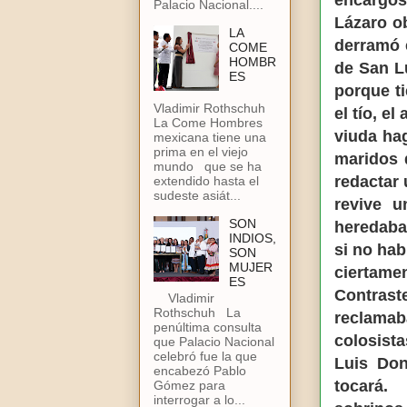
encargos
Palacio Nacional....
Lázaro o
LA
derramó 
COME
HOMBR
de San L
ES
porque ti
Vladimir Rothschuh
el tío, el
La Come Hombres
viuda hag
mexicana tiene una
prima en el viejo
maridos 
mundo que se ha
redactar 
extendido hasta el
sudeste asiát...
revive 
SON
heredaban
INDIOS,
si no hab
SON
MUJER
ciertame
ES
Contras
Vladimir
Rothschuh La
reclama
penúltima consulta
colosista
que Palacio Nacional
celebró fue la que
Luis Don
encabezó Pablo
tocará. 
Gómez para
interrogar a lo...