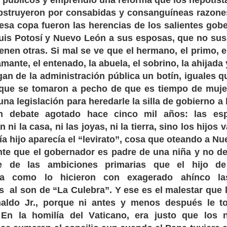
 públicos y emprendió una reforma que los nepotist
bstruyeron por consabidas y consanguíneas razone
esa copa fueron las herencias de los salientes gob
uis Potosí y Nuevo León a sus esposas, que no sus
enen otras. Si mal se ve que el hermano, el primo, 
 amante, el entenado, la abuela, el sobrino, la ahijada 
an de la administración pública un botín, iguales q
que se tomaron a pecho de que es tiempo de muje
una legislación para heredarle la silla de gobierno a
un debate agotado hace cinco mil años: las es
 ni la casa, ni las joyas, ni la tierra, sino los hijos 
ía hijo aparecía el “levirato”, cosa que oteando a N
nte que el gobernador es padre de una niña y no de
te de las ambiciones primarias que el hijo de
ba como lo hicieron con exagerado ahínco la
s al son de “La Culebra”. Y ese es el malestar que 
aldo Jr., porque ni antes y menos después le to
En la homilía del Vaticano, era justo que los 