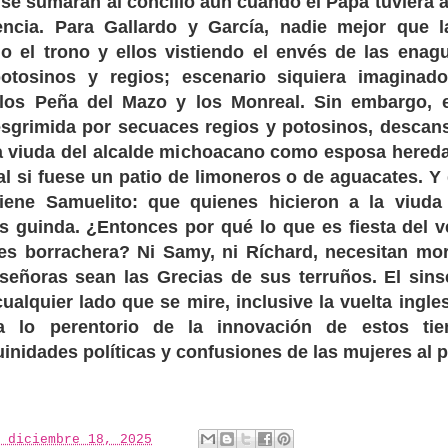
 se sumaran al concilio aun cuando el Papa tuviera 
ncia. Para Gallardo y García, nadie mejor que 
o el trono y ellos vistiendo el envés de las ena
tosinos y regios; escenario siquiera imaginad
 los Peña del Mazo y los Monreal. Sin embargo, 
sgrimida por secuaces regios y potosinos, descan
a viuda del alcalde michoacano como esposa hereda
tal si fuese un patio de limoneros o de aguacates. Y
iene Samuelito: que quienes hicieron a la viud
s guinda. ¿Entonces por qué lo que es fiesta del ve
es borrachera? Ni Samy, ni Ríchard, necesitan mor
señoras sean las Grecias de sus terruños. El sins
ualquier lado que se mire, inclusive la vuelta ingl
a lo perentorio de la innovación de estos ti
nidades políticas y confusiones de las mujeres al p
 diciembre 18, 2025