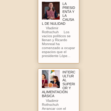
LA
PRESID
ENTA Y
LA
CAUSA
L DE NULIDAD
Vladimir
Rothschuh Los
vacíos políticos se
llenan y Ricardo
Monreal ha
comenzado a ocupar
espacios que el
presidente Lópe...
INTERC
ULTUR
AL
SUPERI
OR Y
ALIMENTACIÓN
BÁSICA
Vladimir
Rothschuh
Arrancar con el