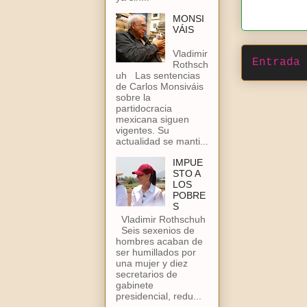
MONSI
VÁIS
Vladimir
Entrada 
Rothsch
uh Las sentencias
de Carlos Monsiváis
sobre la
partidocracia
mexicana siguen
vigentes. Su
actualidad se manti...
IMPUE
STO A
LOS
POBRE
S
Vladimir Rothschuh
Seis sexenios de
hombres acaban de
ser humillados por
una mujer y diez
secretarios de
gabinete
presidencial, redu...