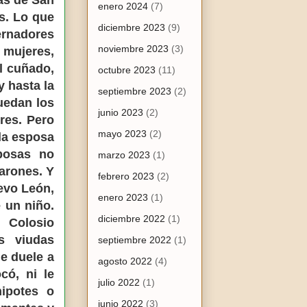
as de San
enero 2024
(7)
s. Lo que
diciembre 2023
(9)
ernadores
noviembre 2023
(3)
 mujeres,
el cuñado,
octubre 2023
(11)
y hasta la
septiembre 2023
(2)
uedan los
junio 2023
(2)
res. Pero
mayo 2023
(2)
 la esposa
posas no
marzo 2023
(1)
varones. Y
febrero 2023
(2)
uevo León,
enero 2023
(1)
 un niño.
diciembre 2022
(1)
 Colosio
s viudas
septiembre 2022
(1)
le duele a
agosto 2022
(4)
có, ni le
julio 2022
(1)
nipotes o
junio 2022
(3)