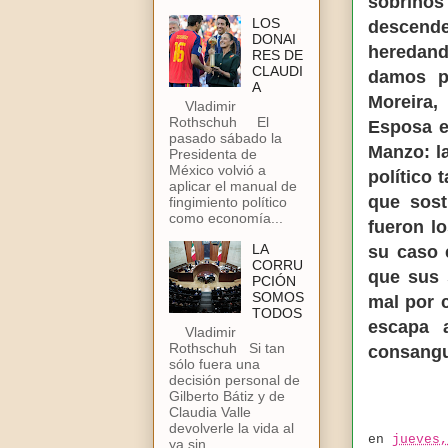
sobrinos
LOS
descende
DONAI
heredand
RES DE
CLAUDI
damos po
A
Moreira,
Vladimir
Rothschuh El
Esposa e
pasado sábado la
Manzo: l
Presidenta de
México volvió a
político 
aplicar el manual de
que sost
fingimiento político
como economía...
fueron lo
LA
su caso 
CORRU
que sus 
PCIÓN
SOMOS
mal por c
TODOS
escapa 
Vladimir
Rothschuh Si tan
consangui
sólo fuera una
decisión personal de
Gilberto Bátiz y de
Claudia Valle
devolverle la vida al
en
jueves,
ya sin...