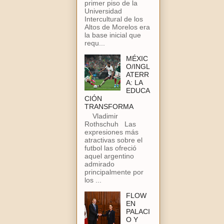
primer piso de la
Universidad
Intercultural de los
Altos de Morelos era
la base inicial que
requ...
MÉXIC
O/INGL
ATERR
A: LA
EDUCA
CIÓN
TRANSFORMA
Vladimir
Rothschuh Las
expresiones más
atractivas sobre el
futbol las ofreció
aquel argentino
admirado
principalmente por
los ...
FLOW
EN
PALACI
O Y