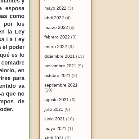
amantes y
la esposa
mayo 2022
(3)
guas como
abril 2022
(4)
o por los
marzo 2022
(9)
en la Ley
febrero 2022
(3)
sa La Ley
 el poder
enero 2022
(9)
 qué es lo
diciembre 2021
(13)
a comadre
noviembre 2021
(9)
lorio, en
octubre 2021
(2)
irse para
septiembre 2021
entido va
(10)
esa que no
agosto 2021
(6)
empos de
oder.
julio 2021
(6)
junio 2021
(10)
mayo 2021
(1)
abril 2021
(2)