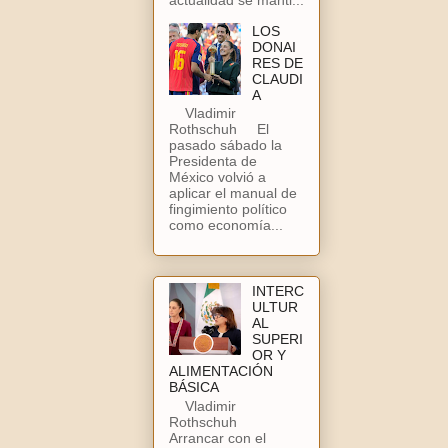
LOS
DONAI
RES DE
CLAUDI
A
Vladimir
Rothschuh El
pasado sábado la
Presidenta de
México volvió a
aplicar el manual de
fingimiento político
como economía...
INTERC
ULTUR
AL
SUPERI
OR Y
ALIMENTACIÓN
BÁSICA
Vladimir
Rothschuh
Arrancar con el