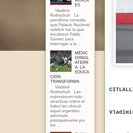
MUJER
ES
Vladimir
Rothschuh La
penúltima consulta
que Palacio Nacional
celebró fue la que
encabezó Pablo
Gómez para
interrogar a lo...
MÉXIC
O/INGL
ATERR
A: LA
EDUCA
CIÓN
TRANSFORMA
Vladimir
CITLALL
Rothschuh Las
expresiones más
atractivas sobre el
futbol las ofreció
aquel argentino
Vladími
admirado
principalmente por
los ...