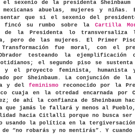
n el sexenio de la presidenta Sheinbaum 
 mexicanas abuelas, mujeres y niñas. 
asentar que si el sexenio del presiden
fincó su rumbo sobre la
Cartilla Mo
o de la Presidenta lo transversaliza 
la, pero de las mujeres. El Primer Pis
 Transformación fue moral, con el pre
Obrador testeando la ejemplificación 
cotidianos; el segundo piso se sustenta
s y el proyecto feminista, humanista 
lado por Sheinbaum. La conjunción de la 
ía y del
feminismo
reconocido por la Pre
ico cuaja en la otredad encarnada por C
ez; de ahí la confianza de Sheinbaum ha
a que jamás le fallará y menos al Pueblo
lidad hacia Citlalli porque no busca ser
o usando la política en la tergiversació
 de “no robarás y no mentirás”. Y cuando