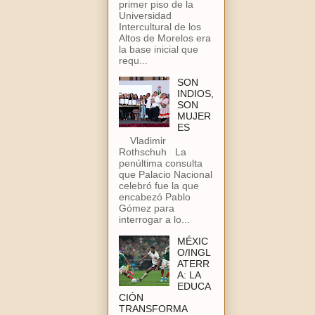
primer piso de la
Universidad
Intercultural de los
Altos de Morelos era
la base inicial que
requ...
SON
INDIOS,
SON
MUJER
ES
Vladimir
Rothschuh La
penúltima consulta
que Palacio Nacional
celebró fue la que
encabezó Pablo
Gómez para
interrogar a lo...
MÉXIC
O/INGL
ATERR
A: LA
EDUCA
CIÓN
TRANSFORMA