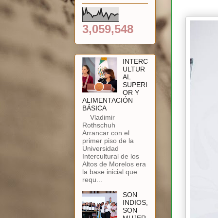
3,059,548
INTERC
ULTUR
AL
SUPERI
OR Y
ALIMENTACIÓN
BÁSICA
Vladimir
Rothschuh
Arrancar con el
primer piso de la
Universidad
Intercultural de los
Altos de Morelos era
la base inicial que
requ...
SON
INDIOS,
SON