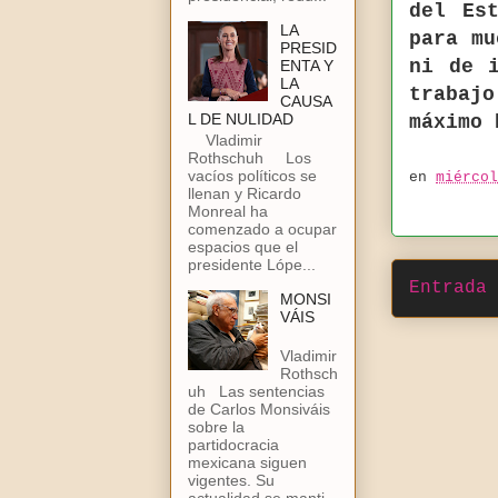
del Es
LA
para mu
PRESID
ni de 
ENTA Y
LA
trabajo
CAUSA
L DE NULIDAD
máximo
Vladimir
Rothschuh Los
vacíos políticos se
en
miércol
llenan y Ricardo
Monreal ha
comenzado a ocupar
espacios que el
presidente Lópe...
Entrada 
MONSI
VÁIS
Vladimir
Rothsch
uh Las sentencias
de Carlos Monsiváis
sobre la
partidocracia
mexicana siguen
vigentes. Su
actualidad se manti...