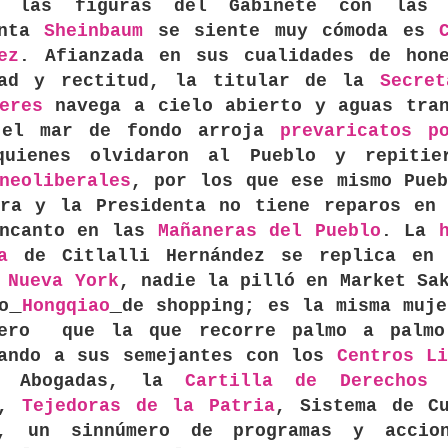
 las figuras del Gabinete con las 
enta
Sheinbaum
se siente muy cómoda es
ez
. Afianzada en sus cualidades de hone
dad y rectitud, la titular de la
Secret
eres
navega a cielo abierto y aguas tran
 el mar de fondo arroja
prevaricatos p
quienes olvidaron al Pueblo y repitie
neoliberales
, por los que ese mismo Pueb
tra y la Presidenta no tiene reparos en 
encanto en las
Mañaneras del Pueblo
. La
a
de Citlalli Hernández se replica e
n
Nueva York
, nadie la pilló en Market Sa
o
Hongqiao
de shopping; es la misma muj
jero que la que recorre palmo a palmo
rando a sus semejantes con los
Centros Li
e Abogadas, la
Cartilla de Derechos
,
Tejedoras de la Patria
, Sistema de Cu
, un sinnúmero de programas y accio