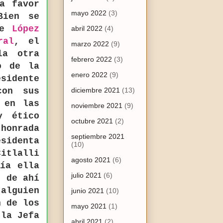
a favor
mayo 2022
(3)
Bien se
te
López
abril 2022
(4)
ral
, el
marzo 2022
(9)
la otra
febrero 2022
(3)
o de la
enero 2022
(9)
sidente
con sus
diciembre 2021
(13)
 en las
noviembre 2021
(9)
y ético
octubre 2021
(2)
honrada
septiembre 2021
sidenta
(10)
itlalli
agosto 2021
(6)
cía ella
julio 2021
(6)
, de ahí
 alguien
junio 2021
(10)
n de los
mayo 2021
(1)
 la Jefa
abril 2021
(2)