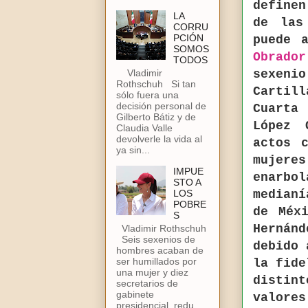
define
LA
de las
CORRU
PCIÓN
puede 
SOMOS
Obrador
TODOS
sexeni
Vladimir
Rothschuh Si tan
Cartil
sólo fuera una
decisión personal de
Cuarta
Gilberto Bátiz y de
López 
Claudia Valle
devolverle la vida al
actos 
ya sin...
mujere
IMPUE
enarbo
STO A
median
LOS
POBRE
de Méx
S
Hernánd
Vladimir Rothschuh
Seis sexenios de
debido 
hombres acaban de
ser humillados por
la fide
una mujer y diez
distint
secretarios de
gabinete
valores
presidencial, redu...