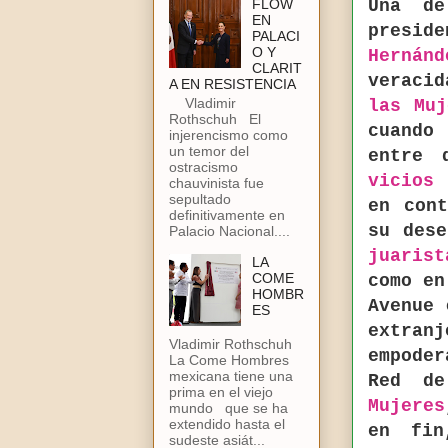
FLOW
Una de
EN
presid
PALACI
O Y
Hernánd
CLARIT
veraci
A EN RESISTENCIA
Vladimir
las Muj
Rothschuh El
cuando
injerencismo como
un temor del
entre 
ostracismo
vicios 
chauvinista fue
sepultado
en con
definitivamente en
su des
Palacio Nacional....
juarist
LA
COME
como e
HOMBR
Avenue 
ES
extran
Vladimir Rothschuh
empode
La Come Hombres
mexicana tiene una
Red d
prima en el viejo
Mujeres
mundo que se ha
extendido hasta el
en fin
sudeste asiát...