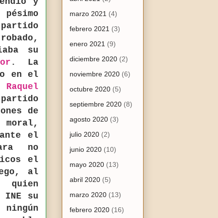
endio y
 pésimo
marzo 2021
(4)
partido
febrero 2021
(3)
robado,
enero 2021
(9)
iaba su
diciembre 2020
(2)
or
. La
go en el
noviembre 2020
(6)
or
Raquel
octubre 2020
(5)
partido
septiembre 2020
(8)
lones de
agosto 2020
(3)
 moral,
ante el
julio 2020
(2)
ara no
junio 2020
(10)
icos el
mayo 2020
(13)
ego, al
abril 2020
(5)
 quien
marzo 2020
(13)
l INE su
 ningún
febrero 2020
(16)