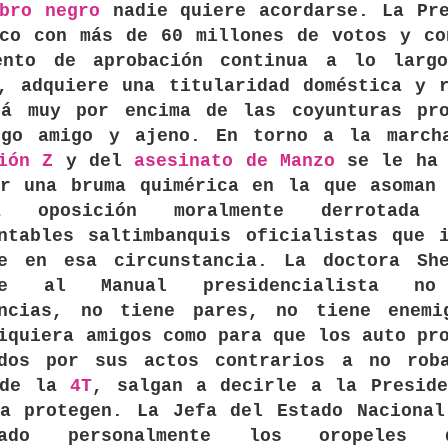
bro negro
nadie quiere acordarse. La Pre
ico con más de 60 millones de votos y co
ento de aprobación continua a lo larg
, adquiere una titularidad doméstica y 
tá muy por encima de las coyunturas pro
ego amigo y ajeno. En torno a la march
ión Z
y del
asesinato de Manzo
se le ha 
ar una bruma quimérica en la que asoman 
 oposición moralmente derrotad
ntables saltimbanquis oficialistas que 
se en esa circunstancia. La doctora She
rme al Manual presidencialista no
encias, no tiene pares, no tiene enemi
iquiera amigos como para que los auto pr
ados por sus actos contrarios a no rob
 de la
4T
, salgan a decirle a la Preside
la protegen. La Jefa del Estado Nacional
ilado personalmente los oropeles