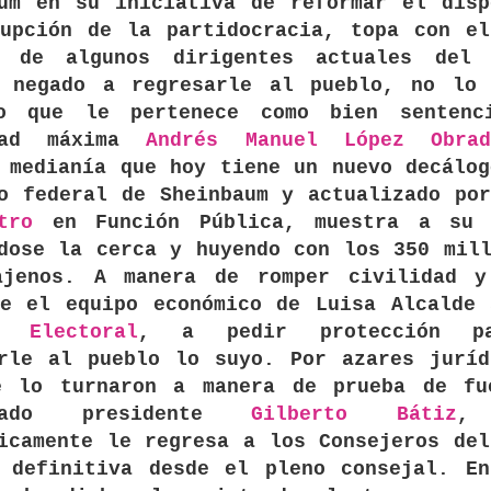
aum en su iniciativa de reformar el disp
rupción de la partidocracia, topa con el
o de algunos dirigentes actuales del 
, negado a regresarle al pueblo, no lo 
o que le pertenece como bien sentenc
idad máxima
Andrés Manuel López Obrad
 medianía que hoy tiene un nuevo decálo
no federal de Sheinbaum y actualizado p
tro
en Función Pública, muestra a su 
dose la cerca y huyendo con los 350 mil
ajenos. A manera de romper civilidad y
ue el equipo económico de Luisa Alcalde 
o Electoral
, a pedir protección p
erle al pueblo lo suyo. Por azares juríd
e lo turnaron a manera de prueba de fu
trado presidente
Gilberto Bátiz
,
icamente le regresa a los Consejeros de
a definitiva desde el pleno consejal. En