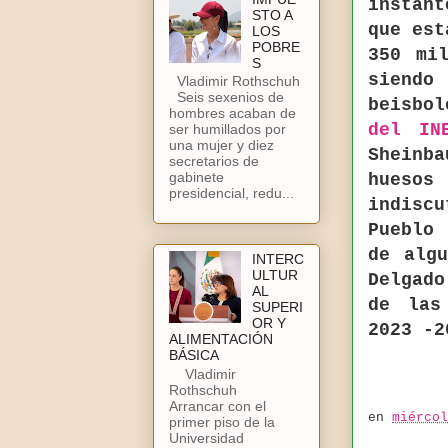
instan
STO A
que est
LOS
POBRE
350 mi
S
siendo
Vladimir Rothschuh
Seis sexenios de
beisbo
hombres acaban de
del IN
ser humillados por
una mujer y diez
Sheinba
secretarios de
gabinete
hueso
presidencial, redu...
indiscu
Pueblo
de alg
INTERC
ULTUR
Delgado
AL
de las
SUPERI
OR Y
2023 -
ALIMENTACIÓN
BÁSICA
Vladimir
Rothschuh
Arrancar con el
en
miércol
primer piso de la
Universidad