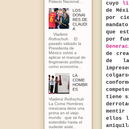
Palacio Nacional....
cuyo
li
de Méx
LOS
DONAI
por ci
RES DE
CLAUDI
mandato
A
que es
Vladimir
por fu
Rothschuh El
pasado sábado la
Generac
Presidenta de
México volvió a
de cre
aplicar el manual de
de la
fingimiento político
como economía...
imprese
colgar
LA
COME
confo
HOMBR
compet
ES
tiene s
Vladimir Rothschuh
derrot
La Come Hombres
mexicana tiene una
mentir
prima en el viejo
mundo que se ha
ellos 
extendido hasta el
aniqu
sudeste asiát...