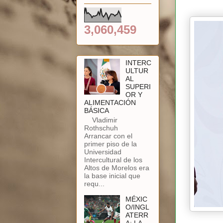
3,060,459
INTERC
ULTUR
AL
SUPERI
OR Y
ALIMENTACIÓN
BÁSICA
Vladimir
Rothschuh
Arrancar con el
primer piso de la
Universidad
Intercultural de los
Altos de Morelos era
la base inicial que
requ...
MÉXIC
O/INGL
ATERR