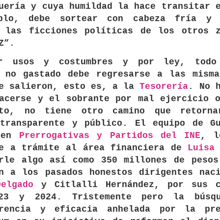
uería y cuya humildad la hace transitar 
blo, debe sortear con cabeza fría y 
a las ficciones políticas de los otros z
Z”.
r usos y costumbres y por ley, todo
o no gastado debe regresarse a las misma
e salieron, esto es, a la
Tesorería
. No 
acerse y el sobrante por mal ejercicio 
ito, no tiene otro camino que retorn
 transparente y público. El equipo de Gu
 en
Prerrogativas y Partidos del INE
, l
me a trámite al área financiera de
Luisa
erle algo así como 350 millones de pesos
n a los pasados honestos dirigentes nac
elgado
y Citlalli Hernández, por sus c
23 y 2024. Tristemente pero la búsq
arencia y eficacia anhelada por la pre