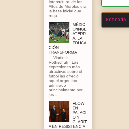
Intercultural de los
Altos de Morelos era
la base inicial que
requ...
Entrada 
MÉXIC
O/INGL
ATERR
A: LA
EDUCA
CIÓN
TRANSFORMA
Vladimir
Rothschuh Las
expresiones más
atractivas sobre el
futbol las ofreció
aquel argentino
admirado
principalmente por
los ...
FLOW
EN
PALACI
O Y
CLARIT
A EN RESISTENCIA