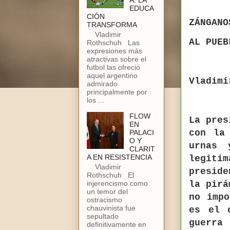
A: LA
EDUCA
CIÓN
ZÁNGANO
TRANSFORMA
Vladimir
AL PUEB
Rothschuh Las
expresiones más
atractivas sobre el
futbol las ofreció
aquel argentino
Vladimi
admirado
principalmente por
los ...
FLOW
La pre
EN
con la
PALACI
O Y
urnas 
CLARIT
A EN RESISTENCIA
legiti
Vladimir
preside
Rothschuh El
injerencismo como
la pirá
un temor del
no impo
ostracismo
chauvinista fue
es el 
sepultado
guerra
definitivamente en