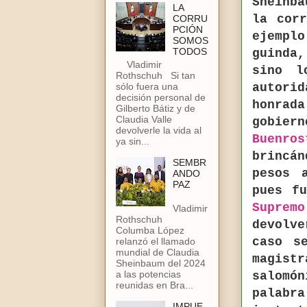
Sheinb
LA
la cor
CORRU
PCIÓN
ejempl
SOMOS
TODOS
guinda
Vladimir
sino l
Rothschuh Si tan
sólo fuera una
autor
decisión personal de
honrada
Gilberto Bátiz y de
Claudia Valle
gobier
devolverle la vida al
Buenros
ya sin...
brincán
SEMBR
pesos 
ANDO
PAZ
pues f
Suprem
Vladimir
Rothschuh
devolv
Columba López
caso s
relanzó el llamado
mundial de Claudia
magis
Sheinbaum del 2024
a las potencias
salomón
reunidas en Bra...
palabr
IMPUE