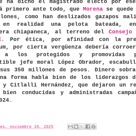
te ha dicho el magistrado electo por ese
á primero ante todo, que
Morena
se quede 
llones, como han deslizados gazapos mali
 en realidad una pelota bateada, e
lera chiapaneca, al terreno del
Consejo
E
. Por ética, por afinidad con la pre
um, por cierta vergüenza debería corroe
s a los protegidos y promovidas 
tible jefe moral López Obrador, escabul
 sus 350 millones de pesos. Dinero sobra
una forma habla bien de los liderazgos d
 y Citlalli Hernández, que dejaron un r
 bien conducidas y administradas campa
2024.
es, noviembre 19, 2025