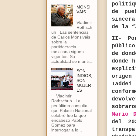
politiq
MONSI
de pue
VÁIS
sincer
Vladimir
de la “
Rothsch
uh Las sentencias
de Carlos Monsiváis
II- Po
sobre la
públic
partidocracia
mexicana siguen
de dond
vigentes. Su
donde h
actualidad se manti...
explíc
SON
origen
INDIOS,
SON
Taddei
MUJER
ES
confor
Vladimir
devolv
Rothschuh La
penúltima consulta
sobraro
que Palacio Nacional
Mario D
celebró fue la que
encabezó Pablo
del 20
Gómez para
transp
interrogar a lo...