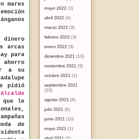
en mares
mayo 2022
(3)
emoción
abril 2022
(4)
ánganos
marzo 2022
(9)
febrero 2022
(3)
 dinero
s arcas
enero 2022
(9)
hay para
diciembre 2021
(13)
o ahorro
noviembre 2021
(9)
ar a su
octubre 2021
(2)
adalupe
e pidió
septiembre 2021
(10)
 Alcalde
agosto 2021
(6)
 que le
ionales,
julio 2021
(6)
ampañas
junio 2021
(10)
ueda de
mayo 2021
(1)
sidenta
abril 2021
(2)