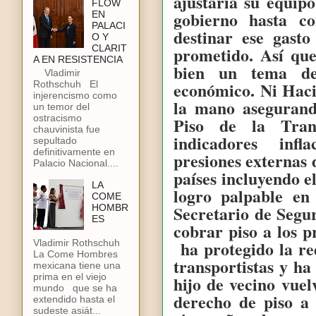
ajustaría su equip
FLOW
gobierno hasta co
EN
PALACI
destinar ese gasto
O Y
CLARIT
prometido. Así qu
A EN RESISTENCIA
bien un tema de
Vladimir
económico. Ni Hac
Rothschuh El
injerencismo como
la mano asegurand
un temor del
ostracismo
Piso de la Tran
chauvinista fue
indicadores infl
sepultado
definitivamente en
presiones externas 
Palacio Nacional....
países incluyendo el
LA
logro palpable en
COME
Secretario de Segu
HOMBR
ES
cobrar piso a los p
ha protegido la re
Vladimir Rothschuh
La Come Hombres
transportistas y ha
mexicana tiene una
prima en el viejo
hijo de vecino vuel
mundo que se ha
derecho de piso a
extendido hasta el
sudeste asiát...