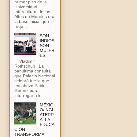
primer piso de la
Universidad
Intercultural de los
Altos de Morelos era
la base inicial que
requ...
SON
INDIOS,
SON
MUJER
ES
Vladimir
Rothschuh La
penúltima consulta
que Palacio Nacional
celebró fue la que
encabezó Pablo
Gómez para
interrogar a lo...
MÉXIC
O/INGL
ATERR
A: LA
EDUCA
CIÓN
TRANSFORMA