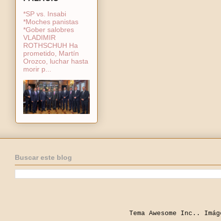
*SP vs. Insabi
*Moches panistas
*Gober salobres
VLADIMIR
ROTHSCHUH Ha
prometido, Martín
Orozco, luchar hasta
morir p...
Buscar este blog
Tema Awesome Inc.. Imá