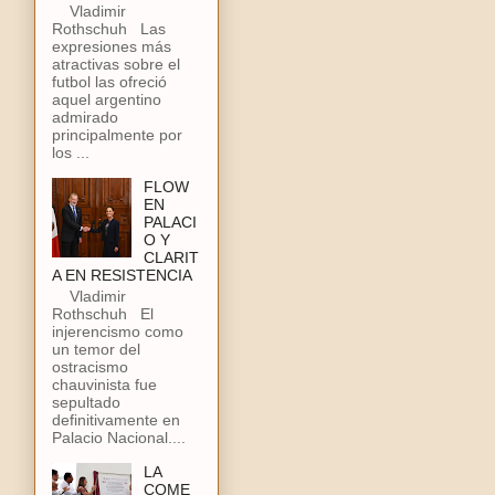
Vladimir
Rothschuh Las
expresiones más
atractivas sobre el
futbol las ofreció
aquel argentino
admirado
principalmente por
los ...
FLOW
EN
PALACI
O Y
CLARIT
A EN RESISTENCIA
Vladimir
Rothschuh El
injerencismo como
un temor del
ostracismo
chauvinista fue
sepultado
definitivamente en
Palacio Nacional....
LA
COME