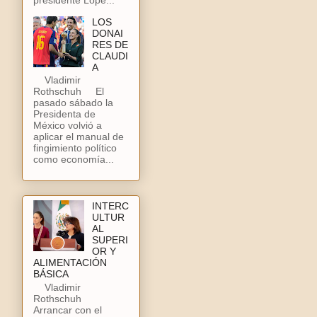
LOS
DONAI
RES DE
CLAUDI
A
Vladimir
Rothschuh El
pasado sábado la
Presidenta de
México volvió a
aplicar el manual de
fingimiento político
como economía...
INTERC
ULTUR
AL
SUPERI
OR Y
ALIMENTACIÓN
BÁSICA
Vladimir
Rothschuh
Arrancar con el