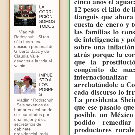
cinco años el aguac
12 pesos el kilo de
LA
CORRU
tianguis que ahora
PCIÓN
cuesta de enero y t
SOMOS
TODOS
las familias lo con
Vladimir
de inteligencia y p
Rothschuh Si tan
sólo fuera una
sobre una inflació
decisión personal de
atrás porque la co
Gilberto Bátiz y de
Claudia Valle
que la prostituc
devolverle la vida al
ya sin...
congénito de nue
internacionaliz
IMPUE
STO A
arrebatándole a Co
LOS
cada discurso lo ir
POBRE
S
La presidenta She
Vladimir Rothschuh
que ese pasado que
Seis sexenios de
hombres acaban de
posible un México
ser humillados por
podido remediar
una mujer y diez
secretarios de
productores rurale
gabinete
presidencial, redu...