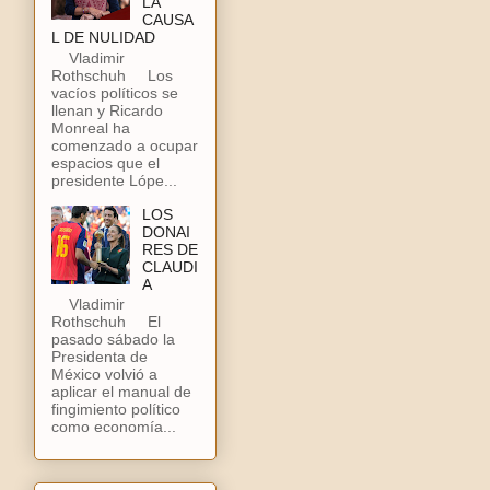
LA
CAUSA
L DE NULIDAD
Vladimir
Rothschuh Los
vacíos políticos se
llenan y Ricardo
Monreal ha
comenzado a ocupar
espacios que el
presidente Lópe...
LOS
DONAI
RES DE
CLAUDI
A
Vladimir
Rothschuh El
pasado sábado la
Presidenta de
México volvió a
aplicar el manual de
fingimiento político
como economía...