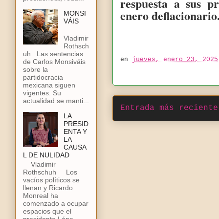
respuesta a sus p
enero deflacionario
MONSI
VÁIS
Vladimir
Rothsch
uh Las sentencias
en
jueves, enero 23, 2025
de Carlos Monsiváis
sobre la
partidocracia
mexicana siguen
vigentes. Su
actualidad se manti...
Entrada más reciente
LA
PRESID
ENTA Y
LA
CAUSA
L DE NULIDAD
Vladimir
Rothschuh Los
vacíos políticos se
llenan y Ricardo
Monreal ha
comenzado a ocupar
espacios que el
presidente Lópe...