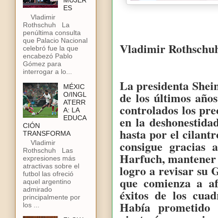
MUJER
ES
Vladimir
Rothschuh La
penúltima consulta
que Palacio Nacional
Vladimir Rothschu
celebró fue la que
encabezó Pablo
Gómez para
interrogar a lo...
La presidenta She
MÉXIC
de los últimos año
O/INGL
ATERR
controlados los pr
A: LA
en la deshonestida
EDUCA
CIÓN
hasta por el cilant
TRANSFORMA
consigue gracias 
Vladimir
Rothschuh Las
Harfuch, mantener a
expresiones más
atractivas sobre el
logro a revisar su 
futbol las ofreció
que comienza a af
aquel argentino
admirado
éxitos de los cu
principalmente por
Había prometido 
los ...