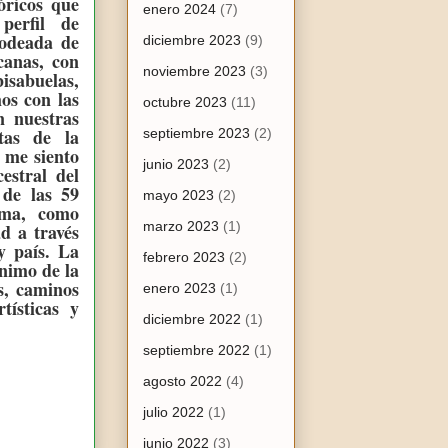
óricos que
enero 2024
(7)
 perfil
de
rodeada de
diciembre 2023
(9)
canas, con
noviembre 2023
(3)
isabuelas,
os con las
octubre 2023
(11)
n nuestras
tas de la
septiembre 2023
(2)
 me siento
junio 2023
(2)
estral del
 de las 59
mayo 2023
(2)
ema, como
marzo 2023
(1)
ad a través
y país. La
febrero 2023
(2)
ánimo de la
s, caminos
enero 2023
(1)
tísticas y
diciembre 2022
(1)
septiembre 2022
(1)
agosto 2022
(4)
julio 2022
(1)
junio 2022
(3)