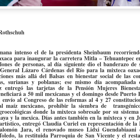
Rothschuh
mana intenso el de la presidenta Sheinbaum recorriend
axaca para inaugurar la carretera Mitla – Tehuantepec en
lones de personas, al día siguiente dio el banderazo de 
General Lázaro Cárdenas del Río para la mixteca oax
ciones más allá del Balsas en bienestar social de las c
s, surianas y poblanas; ese mismo día acompañada de
 entregó las tarjetas de la Pensión Mujeres Bienest
neficiará a 50 mil mexicanas y el domingo desde Puerto 
 envío al Congreso de las reformas al 4 y 27 constitucio
al maíz mexicano, prohibir la siembra de
transgénic
agroecológicas donde la mixteca sobresale por su sistema
aya y la mexica. Días antes también en la mixteca y en J
artístico, entregó Claudia Curiel en representación de la
Salomón Jara, el renovado museo Lidxi Guendabiaani 
Toledo, la restituida Parroquia de San Vicente y el res