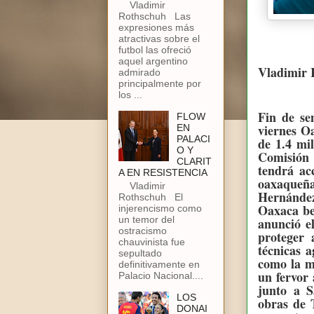
Vladimir
Rothschuh Las
expresiones más
atractivas sobre el
futbol las ofreció
aquel argentino
Vladimir 
admirado
principalmente por
los ...
Fin de se
FLOW
viernes O
EN
PALACI
de 1.4 mil
O Y
Comisión 
CLARIT
tendrá ac
A EN RESISTENCIA
oaxaqueña
Vladimir
Hernández
Rothschuh El
Oaxaca be
injerencismo como
un temor del
anunció el
ostracismo
proteger 
chauvinista fue
técnicas 
sepultado
como la m
definitivamente en
un fervor 
Palacio Nacional....
junto a 
LOS
obras de 
DONAI