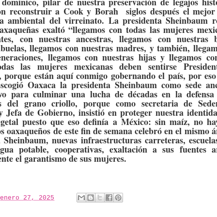
dominico, pilar de nuestra preservación de legajos hist
on reconstruir a Cook y Borah
siglos después el mejor
a ambiental del virreinato. La presidenta Sheinbaum 
axaqueñas exaltó “llegamos con todas las mujeres mexi
tes, con nuestras ancestras, llegamos con nuestras b
abuelas, llegamos con nuestras madres, y también, llegam
eneraciones, llegamos con nuestras hijas y llegamos co
Todas las mujeres mexicanas deben sentirse Presiden
, porque están aquí conmigo gobernando el país, por eso
Escogió Oaxaca la presidenta Sheinbaum como sede anc
vo para culminar una lucha de décadas en la defensa
es del grano criollo, porque como secretaria de Sed
y Jefa de Gobierno, insistió en proteger nuestra identid
egetal puesto que eso definía a México: sin maíz, no ha
los oaxaqueños de este fin de semana celebró en el mismo 
a Sheinbaum, nuevas infraestructuras carreteras, escuela
agua potable, cooperativas, exaltación a sus fuentes ar
nte el garantismo de sus mujeres.
enero 27, 2025