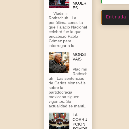
MUJER
ES
Vladimir
Entrada 
Rothschuh La
penúltima consulta
que Palacio Nacional
celebró fue la que
encabezó Pablo
Gómez para
interrogar a lo...
MONSI
VÁIS
Vladimir
Rothsch
uh Las sentencias
de Carlos Monsiváis
sobre la
partidocracia
mexicana siguen
vigentes. Su
actualidad se manti...
LA
CORRU
PCIÓN
SOMOS