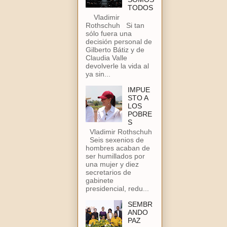
TODOS
Vladimir
Rothschuh Si tan
sólo fuera una
decisión personal de
Gilberto Bátiz y de
Claudia Valle
devolverle la vida al
ya sin...
IMPUE
STO A
LOS
POBRE
S
Vladimir Rothschuh
Seis sexenios de
hombres acaban de
ser humillados por
una mujer y diez
secretarios de
gabinete
presidencial, redu...
SEMBR
ANDO
PAZ