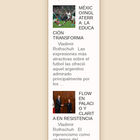
MÉXIC
O/INGL
ATERR
A: LA
EDUCA
CIÓN
TRANSFORMA
Vladimir
Rothschuh Las
expresiones más
atractivas sobre el
futbol las ofreció
aquel argentino
admirado
principalmente por
los ...
FLOW
EN
PALACI
O Y
CLARIT
A EN RESISTENCIA
Vladimir
Rothschuh El
injerencismo como
un temor del