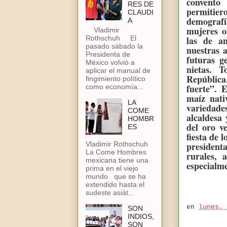
convento
RES DE
permitier
CLAUDI
demografí
A
mujeres o
Vladimir
Rothschuh El
las de an
pasado sábado la
nuestras 
Presidenta de
futuras g
México volvió a
nietas. 
aplicar el manual de
República
fingimiento político
fuerte”. 
como economía...
maíz nati
LA
variedad
COME
alcaldesa 
HOMBR
del oro v
ES
fiesta de 
president
Vladimir Rothschuh
La Come Hombres
rurales, 
mexicana tiene una
especialme
prima en el viejo
mundo que se ha
extendido hasta el
sudeste asiát...
en
lunes, 
SON
INDIOS,
SON