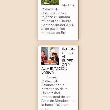
Vladimir
Rothschuh
Columba López
relanzó el llamado
mundial de Claudia
Sheinbaum del 2024
a las potencias
reunidas en Bra...
INTERC
ULTUR
AL
SUPERI
OR Y
ALIMENTACIÓN
BÁSICA
Vladimir
Rothschuh
Arrancar con el
primer piso de la
Universidad
Intercultural de los
Altos de Morelos era
la base inicial que
requ...