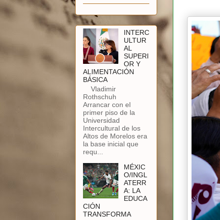
INTERC
ULTUR
AL
SUPERI
OR Y
ALIMENTACIÓN
BÁSICA
Vladimir
Rothschuh
Arrancar con el
primer piso de la
Universidad
Intercultural de los
Altos de Morelos era
la base inicial que
requ...
MÉXIC
O/INGL
ATERR
A: LA
EDUCA
CIÓN
TRANSFORMA