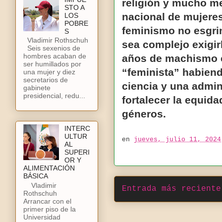
religión y mucho me
STO A
nacional de mujeres
LOS
POBRE
feminismo no esgrim
S
Vladimir Rothschuh
sea complejo exigir
Seis sexenios de
hombres acaban de
años de machismo c
ser humillados por
“feminista” habien
una mujer y diez
secretarios de
ciencia y una admin
gabinete
presidencial, redu...
fortalecer la equidad
géneros.
INTERC
ULTUR
en
jueves, julio 11, 2024
AL
SUPERI
OR Y
ALIMENTACIÓN
BÁSICA
Vladimir
Entrada más reciente
Rothschuh
Arrancar con el
primer piso de la
Universidad