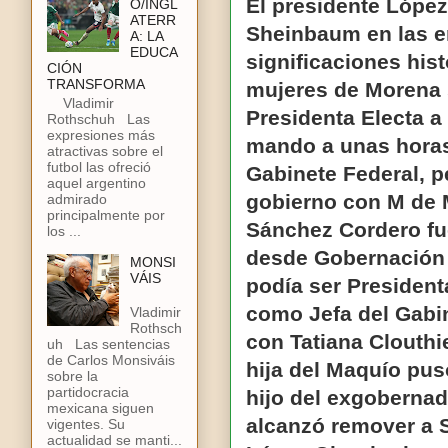
El presidente Lópe
O/INGL
ATERR
Sheinbaum en las e
A: LA
EDUCA
significaciones hist
CIÓN
TRANSFORMA
mujeres de Morena 
Vladimir
Presidenta Electa a
Rothschuh Las
expresiones más
mando a unas horas
atractivas sobre el
futbol las ofreció
Gabinete Federal, p
aquel argentino
gobierno con M de 
admirado
principalmente por
Sánchez Cordero fu
los ...
desde Gobernación 
MONSI
VÁIS
podía ser President
como Jefa del Gabin
Vladimir
Rothsch
con Tatiana Clouthi
uh Las sentencias
de Carlos Monsiváis
hija del Maquío pus
sobre la
partidocracia
hijo del exgoberna
mexicana siguen
alcanzó remover a 
vigentes. Su
actualidad se manti...