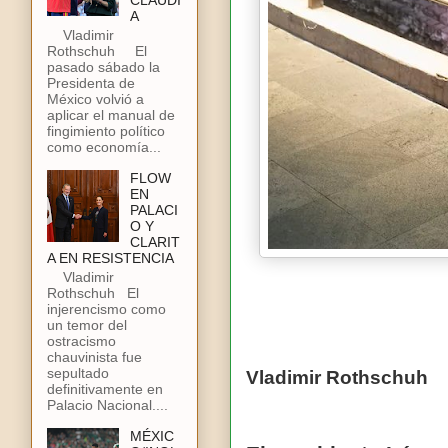
CLAUDI
A
Vladimir
Rothschuh El
pasado sábado la
Presidenta de
México volvió a
aplicar el manual de
fingimiento político
como economía...
FLOW
EN
PALACI
O Y
CLARIT
A EN RESISTENCIA
Vladimir
Rothschuh El
injerencismo como
un temor del
ostracismo
chauvinista fue
sepultado
Vladimir Rothschuh
definitivamente en
Palacio Nacional....
MÉXIC