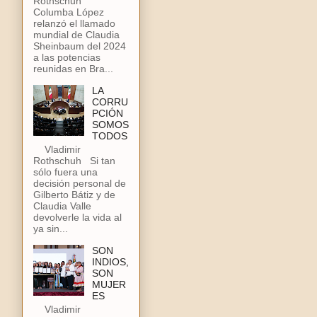
Rothschuh
Columba López
relanzó el llamado
mundial de Claudia
Sheinbaum del 2024
a las potencias
reunidas en Bra...
LA
CORRU
PCIÓN
SOMOS
TODOS
Vladimir
Rothschuh Si tan
sólo fuera una
decisión personal de
Gilberto Bátiz y de
Claudia Valle
devolverle la vida al
ya sin...
SON
INDIOS,
SON
MUJER
ES
Vladimir