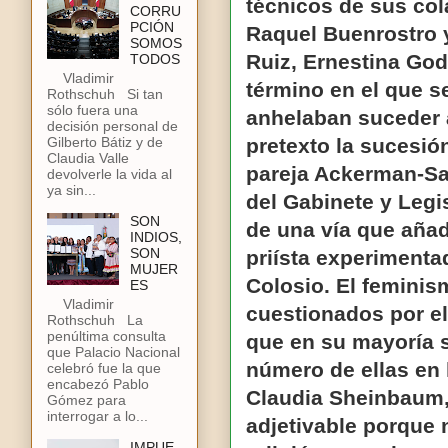
técnicos de sus co
CORRU
PCIÓN
Raquel Buenrostro 
SOMOS
Ruiz, Ernestina God
TODOS
Vladimir
término en el que 
Rothschuh Si tan
sólo fuera una
anhelaban suceder 
decisión personal de
Gilberto Bátiz y de
pretexto la sucesió
Claudia Valle
pareja Ackerman-Sa
devolverle la vida al
ya sin...
del Gabinete y Legi
SON
de una vía que añad
INDIOS,
SON
priísta experimenta
MUJER
Colosio. El feminis
ES
Vladimir
cuestionados por el
Rothschuh La
penúltima consulta
que en su mayoría 
que Palacio Nacional
número de ellas en 
celebró fue la que
encabezó Pablo
Claudia Sheinbaum,
Gómez para
interrogar a lo...
adjetivable porque 
IMPUE