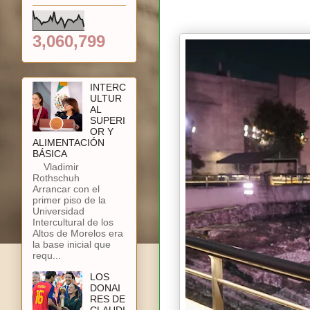
3,060,799
INTERC
ULTUR
AL
SUPERI
OR Y
ALIMENTACIÓN
BÁSICA
Vladimir
Rothschuh
Arrancar con el
primer piso de la
Universidad
Intercultural de los
Altos de Morelos era
la base inicial que
requ...
LOS
DONAI
RES DE