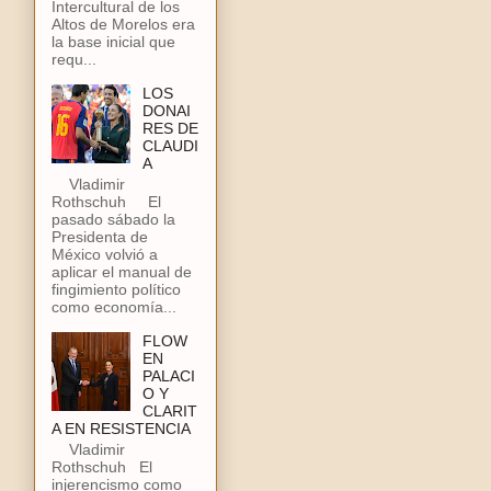
Intercultural de los
Altos de Morelos era
la base inicial que
requ...
LOS
DONAI
RES DE
CLAUDI
A
Vladimir
Rothschuh El
pasado sábado la
Presidenta de
México volvió a
aplicar el manual de
fingimiento político
como economía...
FLOW
EN
PALACI
O Y
CLARIT
A EN RESISTENCIA
Vladimir
Rothschuh El
injerencismo como