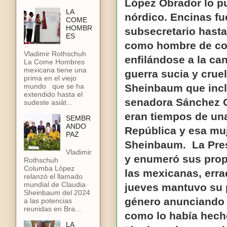
López Obrador lo pu
LA
nórdico. Encinas fu
COME
HOMBR
subsecretario hast
ES
como hombre de con
Vladimir Rothschuh
enfilándose a la ca
La Come Hombres
mexicana tiene una
guerra sucia y crue
prima en el viejo
Sheinbaum que inclu
mundo que se ha
extendido hasta el
senadora Sánchez 
sudeste asiát...
eran tiempos de una
SEMBR
ANDO
República y esa muj
PAZ
Sheinbaum. La Pres
Vladimir
y enumeró sus propu
Rothschuh
Columba López
las mexicanas, errad
relanzó el llamado
mundial de Claudia
jueves mantuvo su p
Sheinbaum del 2024
género anunciando 
a las potencias
reunidas en Bra...
como lo había hecho 
LA