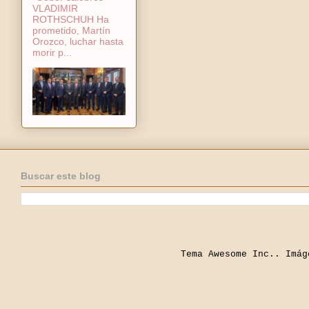
VLADIMIR
ROTHSCHUH Ha
prometido, Martín
Orozco, luchar hasta
morir p...
Buscar este blog
Tema Awesome Inc.. Imá