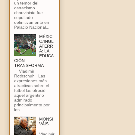
un temor del
ostracismo
chauvinista fue
sepultado
definitivamente en
Palacio Nacional....
MÉXIC
O/INGL
ATERR
A: LA
EDUCA
CIÓN
TRANSFORMA
Vladimir
Rothschuh Las
expresiones más
atractivas sobre el
futbol las ofreció
aquel argentino
admirado
principalmente por
los ...
MONSI
VÁIS
Vladimir