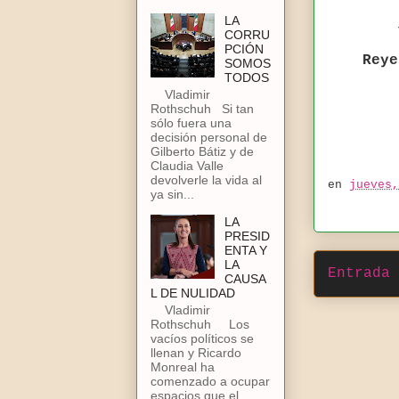
LA
CORRU
PCIÓN
Reye
SOMOS
TODOS
Vladimir
Rothschuh Si tan
sólo fuera una
decisión personal de
Gilberto Bátiz y de
Claudia Valle
devolverle la vida al
en
jueves,
ya sin...
LA
PRESID
ENTA Y
LA
Entrada 
CAUSA
L DE NULIDAD
Vladimir
Rothschuh Los
vacíos políticos se
llenan y Ricardo
Monreal ha
comenzado a ocupar
espacios que el