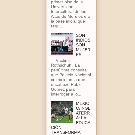
primer piso de la
Universidad
Intercultural de los
Altos de Morelos era
la base inicial que
requ...
SON
INDIOS,
SON
MUJER
ES
Vladimir
Rothschuh La
penúltima consulta
que Palacio Nacional
celebró fue la que
encabezó Pablo
Gómez para
interrogar a lo...
MÉXIC
O/INGL
ATERR
A: LA
EDUCA
CIÓN
TRANSFORMA