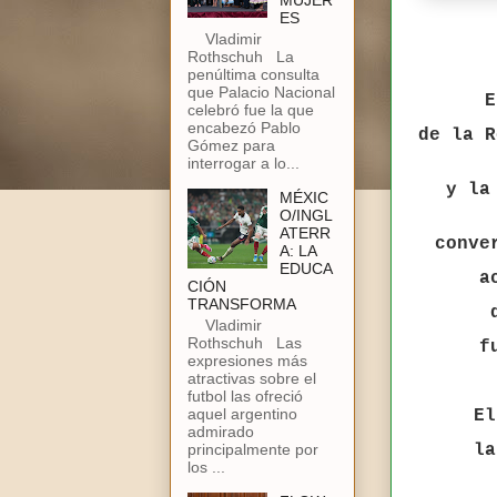
MUJER
ES
Vladimir
Rothschuh La
penúltima consulta
que Palacio Nacional
E
celebró fue la que
encabezó Pablo
de la R
Gómez para
interrogar a lo...
y la 
MÉXIC
O/INGL
ATERR
conver
A: LA
EDUCA
a
CIÓN
TRANSFORMA
Vladimir
Rothschuh Las
f
expresiones más
atractivas sobre el
futbol las ofreció
aquel argentino
El
admirado
principalmente por
la
los ...