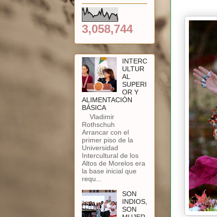
3,058,744
INTERC
ULTUR
AL
SUPERI
OR Y
ALIMENTACIÓN
BÁSICA
Vladimir
Rothschuh
Arrancar con el
primer piso de la
Universidad
Intercultural de los
Altos de Morelos era
la base inicial que
requ...
SON
INDIOS,
SON