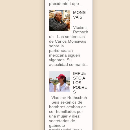
presidente Lópe...
MONSI
VÁIS
Vladimir
Rothsch
uh Las sentencias
de Carlos Monsiváis
sobre la
partidocracia
mexicana siguen
vigentes. Su
actualidad se manti...
IMPUE
STO A
LOS
POBRE
S
Vladimir Rothschuh
Seis sexenios de
hombres acaban de
ser humillados por
una mujer y diez
secretarios de
gabinete
presidencial, redu...