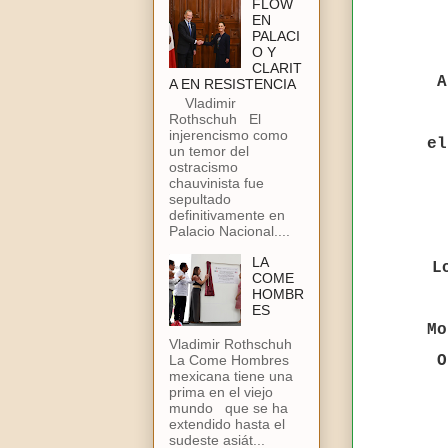
FLOW
EN
PALACI
O Y
CLARIT
A
A EN RESISTENCIA
Vladimir
Rothschuh El
injerencismo como
el
un temor del
ostracismo
chauvinista fue
sepultado
definitivamente en
Palacio Nacional....
LA
L
COME
HOMBR
ES
Mo
Vladimir Rothschuh
O
La Come Hombres
mexicana tiene una
prima en el viejo
mundo que se ha
extendido hasta el
sudeste asiát...