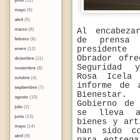
mayo
(8)
abril
(5)
marzo
(8)
Al encabeza
de prensa
febrero
(6)
president
enero
(12)
Obrador ofr
diciembre
(11)
Seguridad 
noviembre
(8)
Rosa Icela 
octubre
(4)
informe de 
septiembre
(7)
Bienestar
agosto
(10)
Gobierno de
julio
(2)
se lleva a
junio
(13)
bienes y art
mayo
(14)
han sido co
abril
(9)