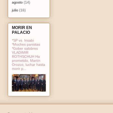
agosto
(14)
julio
(16)
MORIR EN
PALACIO
*SP vs. Insabi
*Moches panistas
*Gober salobres
VLADIMIR
ROTHSCHUH Ha
prometido, Martín
Orozco, luchar hasta
morir p...