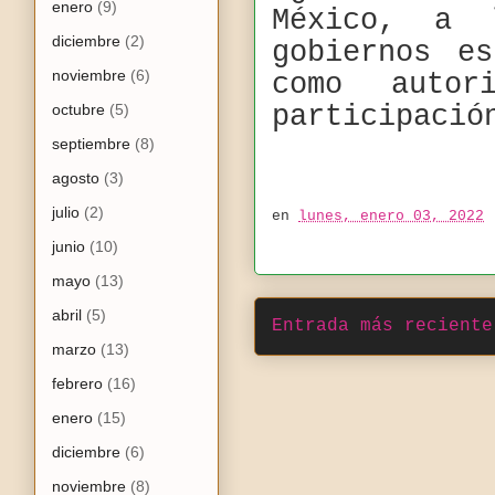
enero
(9)
México, a 
diciembre
(2)
gobiernos e
noviembre
(6)
como autor
octubre
(5)
participació
septiembre
(8)
agosto
(3)
julio
(2)
en
lunes, enero 03, 2022
junio
(10)
mayo
(13)
abril
(5)
Entrada más reciente
marzo
(13)
febrero
(16)
enero
(15)
diciembre
(6)
noviembre
(8)