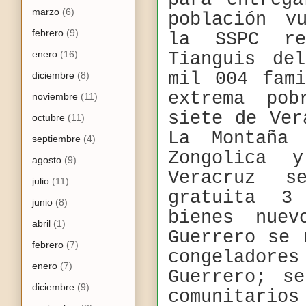
para entreg
marzo
(6)
población v
febrero
(9)
la SSPC r
enero
(16)
Tianguis de
mil 004 fam
diciembre
(8)
extrema po
noviembre
(11)
siete de Ver
octubre
(11)
La Montaña
septiembre
(4)
Zongolica 
agosto
(9)
Veracruz s
julio
(11)
gratuita 3
junio
(8)
bienes nuev
abril
(1)
Guerrero se 
febrero
(7)
congelador
enero
(7)
Guerrero; s
diciembre
(9)
comunitario