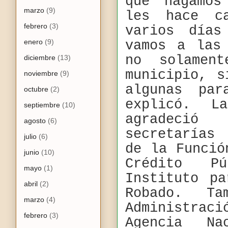
que hagamos
marzo
(9)
les hace c
febrero
(3)
varios días
enero
(9)
vamos a las
no solamen
diciembre
(13)
municipio, s
noviembre
(9)
algunas par
octubre
(2)
explicó. 
septiembre
(10)
agradeci
agosto
(6)
secretarías
julio
(6)
de la Funció
junio
(10)
Crédito P
mayo
(1)
Instituto p
abril
(2)
Robado. T
marzo
(4)
Administra
febrero
(3)
Agencia N