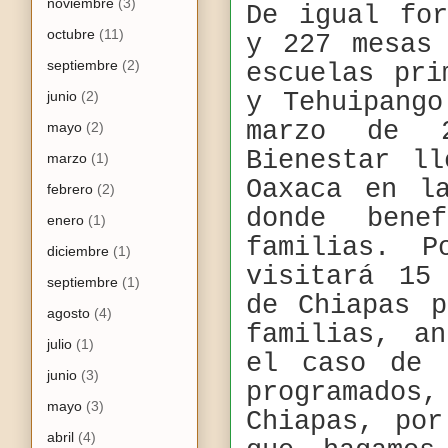
noviembre
(3)
De igual fo
octubre
(11)
y 227 mesas
septiembre
(2)
escuelas pri
junio
(2)
y Tehuipang
marzo de 
mayo
(2)
Bienestar l
marzo
(1)
Oaxaca en l
febrero
(2)
donde ben
enero
(1)
familias. P
diciembre
(1)
visitará 15
septiembre
(1)
de Chiapas 
agosto
(4)
familias, a
julio
(1)
el caso de 
junio
(3)
programados
mayo
(3)
Chiapas, po
abril
(4)