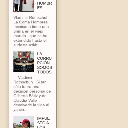
HOMBR
ES
Vladimir Rothschuh
La Come Hombres
mexicana tiene una
prima en el viejo
mundo que se ha
extendido hasta el
sudeste asiát...
LA
CORRU
PCIÓN
SOMOS
TODOS
Vladimir
Rothschuh Si tan
sólo fuera una
decisión personal de
Gilberto Bátiz y de
Claudia Valle
devolverle la vida al
ya sin...
IMPUE
STO A
LOS