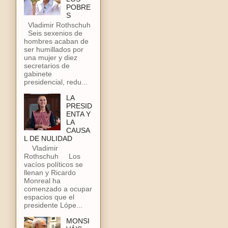
POBRE
S
Vladimir Rothschuh
Seis sexenios de
hombres acaban de
ser humillados por
una mujer y diez
secretarios de
gabinete
presidencial, redu...
LA
PRESID
ENTA Y
LA
CAUSA
L DE NULIDAD
Vladimir
Rothschuh Los
vacíos políticos se
llenan y Ricardo
Monreal ha
comenzado a ocupar
espacios que el
presidente Lópe...
MONSI