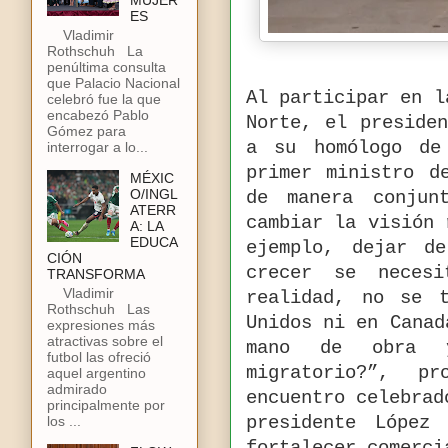
MUJER
ES
Vladimir
Rothschuh La
penúltima consulta
que Palacio Nacional
Al participar en l
celebró fue la que
encabezó Pablo
Norte, el preside
Gómez para
a su homólogo de
interrogar a lo...
primer ministro d
MÉXIC
O/INGL
de manera conjun
ATERR
cambiar la visión 
A: LA
EDUCA
ejemplo, dejar d
CIÓN
crecer se neces
TRANSFORMA
Vladimir
realidad, no se 
Rothschuh Las
Unidos ni en Canad
expresiones más
atractivas sobre el
mano de obra y
futbol las ofreció
migratorio?”, p
aquel argentino
admirado
encuentro celebrad
principalmente por
los ...
presidente López