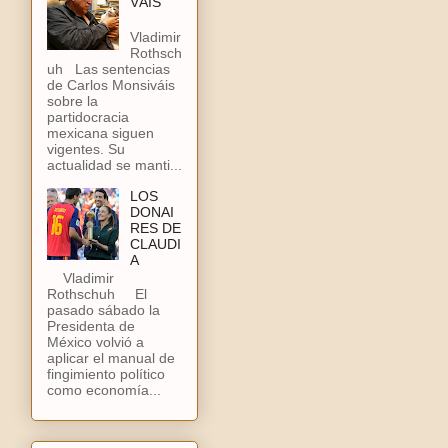
VÁIS
Vladimir
Rothsch
uh Las sentencias
de Carlos Monsiváis
sobre la
partidocracia
mexicana siguen
vigentes. Su
actualidad se manti...
LOS
DONAI
RES DE
CLAUDI
A
Vladimir
Rothschuh El
pasado sábado la
Presidenta de
México volvió a
aplicar el manual de
fingimiento político
como economía...