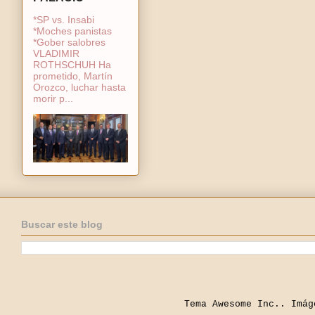
*SP vs. Insabi
*Moches panistas
*Gober salobres
VLADIMIR
ROTHSCHUH Ha
prometido, Martín
Orozco, luchar hasta
morir p...
Buscar este blog
Tema Awesome Inc.. Imá