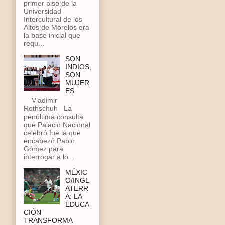
primer piso de la
Universidad
Intercultural de los
Altos de Morelos era
la base inicial que
requ...
SON
INDIOS,
SON
MUJER
ES
Vladimir
Rothschuh La
penúltima consulta
que Palacio Nacional
celebró fue la que
encabezó Pablo
Gómez para
interrogar a lo...
MÉXIC
O/INGL
ATERR
A: LA
EDUCA
CIÓN
TRANSFORMA