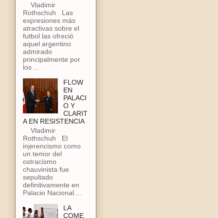
Vladimir
Rothschuh Las
expresiones más
atractivas sobre el
futbol las ofreció
aquel argentino
admirado
principalmente por
los ...
FLOW
EN
PALACI
O Y
CLARIT
A EN RESISTENCIA
Vladimir
Rothschuh El
injerencismo como
un temor del
ostracismo
chauvinista fue
sepultado
definitivamente en
Palacio Nacional....
LA
COME