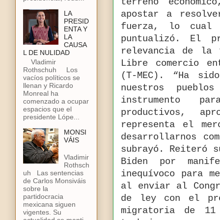
terreno económic
LA
apostar a resolv
PRESID
fuerza, lo cual
ENTA Y
LA
puntualizó. El p
CAUSA
relevancia de la 
L DE NULIDAD
Vladimir
Libre comercio en
Rothschuh Los
(T-MEC). “Ha sid
vacíos políticos se
llenan y Ricardo
nuestros pueblo
Monreal ha
instrumento pa
comenzado a ocupar
espacios que el
productivos, ap
presidente Lópe...
representa el mer
MONSI
desarrollarnos co
VÁIS
subrayó. Reiteró s
Vladimir
Biden por manif
Rothsch
uh Las sentencias
inequívoco para m
de Carlos Monsiváis
al enviar al Cong
sobre la
partidocracia
de ley con el pr
mexicana siguen
migratoria de 11
vigentes. Su
actualidad se manti...