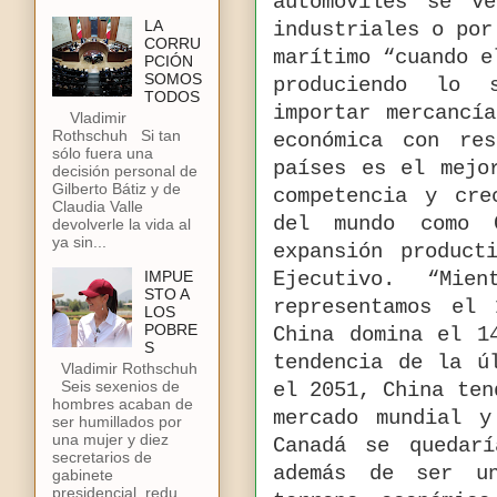
automóviles se v
LA
industriales o por
CORRU
marítimo “cuando e
PCIÓN
SOMOS
produciendo lo 
TODOS
importar mercancí
Vladimir
Rothschuh Si tan
económica con re
sólo fuera una
países es el mejo
decisión personal de
Gilberto Bátiz y de
competencia y cre
Claudia Valle
del mundo como 
devolverle la vida al
ya sin...
expansión product
IMPUE
Ejecutivo.
“Mien
STO A
representamos el
LOS
POBRE
China domina el 1
S
tendencia de la ú
Vladimir Rothschuh
Seis sexenios de
el 2051, China ten
hombres acaban de
mercado mundial y
ser humillados por
una mujer y diez
Canadá se quedar
secretarios de
además de ser un
gabinete
presidencial, redu...