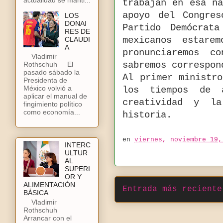
trabajan en esa n
apoyo del Congre
LOS
DONAI
Partido Demócrat
RES DE
CLAUDI
mexicanos estare
A
pronunciaremos c
Vladimir
sabremos correspon
Rothschuh El
pasado sábado la
Al primer ministr
Presidenta de
México volvió a
los tiempos de 
aplicar el manual de
creatividad y l
fingimiento político
como economía...
historia.
en
viernes, noviembre 19,
INTERC
ULTUR
AL
SUPERI
OR Y
ALIMENTACIÓN
Entrada más reciente
BÁSICA
Vladimir
Rothschuh
Arrancar con el