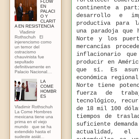
fortalecer comerci
FLOW
EN
continente a part
PALACI
desarrollo e im
O Y
CLARIT
productiva para l
A EN RESISTENCIA
una paradoja que 
Vladimir
Rothschuh El
Norte y los puer
injerencismo como
mercancías proced
un temor del
ostracismo
inflacionario qu
chauvinista fue
producir en Améri
sepultado
definitivamente en
que sí. Es asun
Palacio Nacional....
económica regiona
LA
Norte tiene poten
COME
HOMBR
fuerza de traba
ES
tecnológico, recu
Vladimir Rothschuh
de 18 mil 100 dóla
La Come Hombres
tiempos de trasla
mexicana tiene una
prima en el viejo
suficiente demanda
mundo que se ha
actualidad, el
extendido hasta el
sudeste asiát...