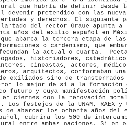
tural que habría de definir desde l
el devenir pretendido con las nueva
bertades y derechos. El siguiente p
elantado del rector Graue apunta a 
nta años del exilio español en Méx
que abarca la tercera etapa de las
formaciones o cardenismo, que emba
fecundan la actual o cuarta.
Poet
bogados, historiadores, catedrático
intores, cineastas, actores, médico
ieros, arquitectos, conformaban una
de exiliados sino de transterrados
eron lo mejor de sí a la formación 
co futuro y cuya manifestación pol
 en ciernes con la renovación mora
s. Los festejos de la UNAM, RAEX y 
s de abarcar los ochenta años del 
pañol, cubrirá los 500 de intercam
tural entre ambas naciones. Si en e