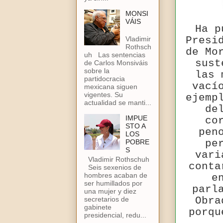
MONSI
VÁIS
Ha p
Presi
Vladimir
Rothsch
de Mo
uh Las sentencias
sust
de Carlos Monsiváis
sobre la
las 
partidocracia
vací
mexicana siguen
vigentes. Su
ejemp
actualidad se manti...
de
IMPUE
co
STO A
pen
LOS
pe
POBRE
S
vari
Vladimir Rothschuh
conta
Seis sexenios de
hombres acaban de
e
ser humillados por
parl
una mujer y diez
Obra
secretarios de
gabinete
porqu
presidencial, redu...