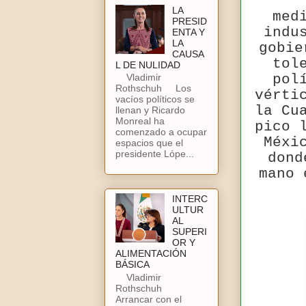
LA
med
PRESID
indu
ENTA Y
LA
gobie
CAUSA
tol
L DE NULIDAD
pol
Vladimir
Rothschuh Los
vérti
vacíos políticos se
la Cu
llenan y Ricardo
Monreal ha
pico 
comenzado a ocupar
Méxi
espacios que el
presidente Lópe...
dond
mano 
INTERC
ULTUR
AL
SUPERI
OR Y
ALIMENTACIÓN
BÁSICA
Vladimir
Rothschuh
Arrancar con el