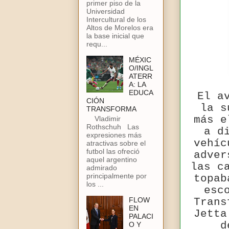
primer piso de la
Universidad
Intercultural de los
Altos de Morelos era
la base inicial que
requ...
MÉXIC
O/INGL
ATERR
A: LA
EDUCA
El a
CIÓN
la s
TRANSFORMA
más e
Vladimir
Rothschuh Las
a d
expresiones más
vehíc
atractivas sobre el
futbol las ofreció
adver
aquel argentino
las c
admirado
principalmente por
topab
los ...
esc
FLOW
Trans
EN
Jetta
PALACI
d
O Y