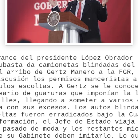
vance del presidente López Obrador 
ubasta da camionetas blindadas del
l arribo de Gertz Manero a la FGR,
iscusión los permisos manceristas a
ulos escoltas. A Gertz se le conoc
sario de guaruras que imponían la 
alles, llegando a someter a varios 
a con sus excesos. Los autos blind
oltas fueron erradicados bajo la Cu
formación, el Jefe de Estado viaja
 pasado de moda y los restantes mi
e su Gabinete deben imitarlo. Lo q