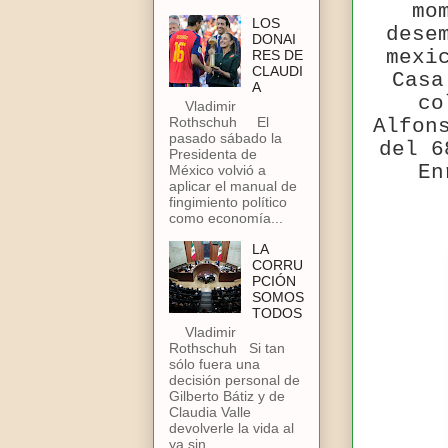
mo
LOS
dese
DONAI
mexi
RES DE
CLAUDI
Casa
A
co
Vladimir
Alfon
Rothschuh El
pasado sábado la
del 6
Presidenta de
En
México volvió a
aplicar el manual de
fingimiento político
como economía...
LA
CORRU
PCIÓN
SOMOS
TODOS
Vladimir
Rothschuh Si tan
sólo fuera una
decisión personal de
Gilberto Bátiz y de
Claudia Valle
devolverle la vida al
ya sin...