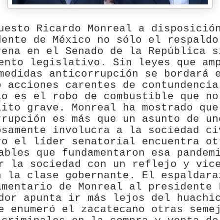
uesto Ricardo Monreal a disposició
dente de México no sólo el respaldo
rena en el Senado de la República s
ento legislativo. Sin leyes que am
medidas anticorrupción se bordará 
o acciones carentes de contundencia
lo es el robo de combustible que no
lito grave. Monreal ha mostrado que
rrupción es más que un asunto de un
osamente involucra a la sociedad ci
ro el líder senatorial encuentra ot
ables que fundamentaron esa pandem
r la sociedad con un reflejo y vic
n la clase gobernante. El espaldara
amentario de Monreal al presidente 
dor apunta ir más lejos del huachi
e enumeró el zacatecano otras seme