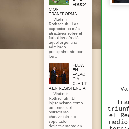
A: LA
EDUCA
CIÓN
TRANSFORMA
Vladimir
Rothschuh Las
expresiones más
atractivas sobre el
futbol las ofreció
aquel argentino
admirado
principalmente por
los ...
FLOW
EN
PALACI
O Y
CLARIT
Va
A EN RESISTENCIA
Vladimir
Rothschuh El
Tra
injerencismo como
un temor del
triun
ostracismo
el Re
chauvinista fue
medio
sepultado
definitivamente en
terci