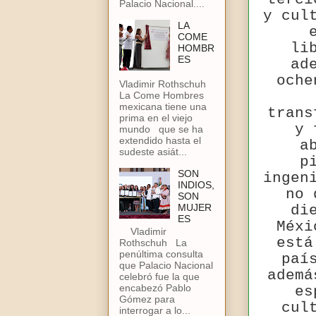
Palacio Nacional....
y cul
LA
COME
li
HOMBR
ES
ad
oche
Vladimir Rothschuh
La Come Hombres
mexicana tiene una
trans
prima en el viejo
y 
mundo que se ha
extendido hasta el
a
sudeste asiát...
p
SON
ingen
INDIOS,
no 
SON
MUJER
di
ES
Méxi
Vladimir
está
Rothschuh La
penúltima consulta
paí
que Palacio Nacional
ademá
celebró fue la que
encabezó Pablo
es
Gómez para
cul
interrogar a lo...