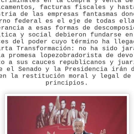
criminales en la compra y venta de
icamentos, facturas fiscales y hast
stria de las empresas fantasmas don
rno federal es el eje de todas ell
erancia a esas formas de descomposi
ítica y social debieron fundarse en
ces del poder cuyo término ha llega
arta Transformación: no ha sido jar
la promesa lopezobradorista de devo
co a sus cauces republicanos y juar
e el Senado y la Presidencia irán 
en la restitución moral y legal de
principios.