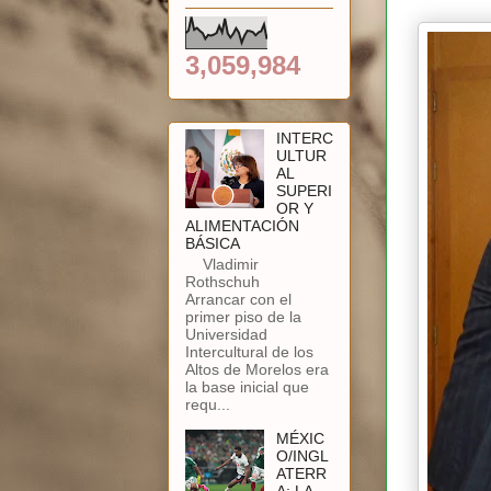
3,059,984
INTERC
ULTUR
AL
SUPERI
OR Y
ALIMENTACIÓN
BÁSICA
Vladimir
Rothschuh
Arrancar con el
primer piso de la
Universidad
Intercultural de los
Altos de Morelos era
la base inicial que
requ...
MÉXIC
O/INGL
ATERR