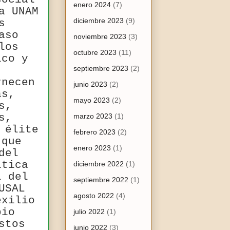
enero 2024
(7)
a UNAM
diciembre 2023
(9)
s
aso
noviembre 2023
(3)
los
octubre 2023
(11)
ico y
septiembre 2023
(2)
rnecen
junio 2023
(2)
as,
mayo 2023
(2)
s,
s,
marzo 2023
(1)
 élite
febrero 2023
(2)
que
enero 2023
(1)
del
ítica
diciembre 2022
(1)
l del
septiembre 2022
(1)
USAL
agosto 2022
(4)
exilio
bio
julio 2022
(1)
stos
junio 2022
(3)