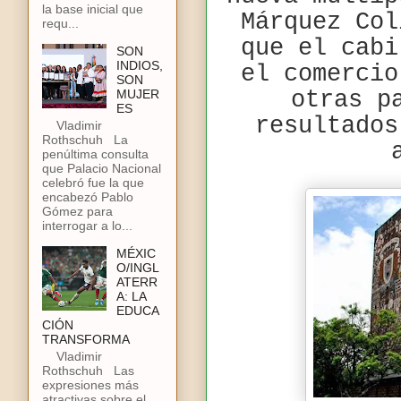
la base inicial que
Márquez Col
requ...
que el cabi
SON
INDIOS,
el comercio
SON
otras p
MUJER
ES
resultados
Vladimir
Rothschuh La
penúltima consulta
que Palacio Nacional
celebró fue la que
encabezó Pablo
Gómez para
interrogar a lo...
MÉXIC
O/INGL
ATERR
A: LA
EDUCA
CIÓN
TRANSFORMA
Vladimir
Rothschuh Las
expresiones más
atractivas sobre el