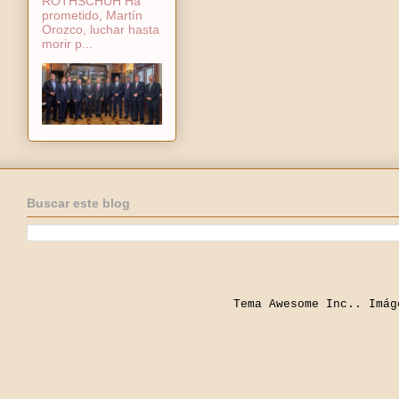
ROTHSCHUH Ha
prometido, Martín
Orozco, luchar hasta
morir p...
Buscar este blog
Tema Awesome Inc.. Imá