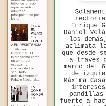
futbol las ofreció
aquel argentino
Solament
admirado
principalmente por
rectoría
los ...
Enrique G
FLOW
EN
Daniel Velá
PALACI
O Y
los demás
CLARIT
aclimata l
A EN RESISTENCIA
Vladimir
que desde s
Rothschuh El
injerencismo como
a través 
un temor del
ostracismo
marco del 6
chauvinista fue
sepultado
de izquie
definitivamente en
Máxima Casa
Palacio Nacional....
intereses
LA
COME
pandillas
HOMBR
ES
fuerte a hac