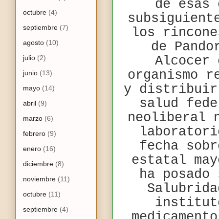
de esas 
octubre
(4)
subsiguient
septiembre
(7)
los rincone
agosto
(10)
de Pando
julio
(2)
Alcocer 
organismo r
junio
(13)
y distribuir
mayo
(14)
salud fede
abril
(9)
neoliberal 
marzo
(6)
laboratori
febrero
(9)
fecha sobr
enero
(16)
estatal may
diciembre
(8)
ha posado 
noviembre
(11)
Salubrida
octubre
(11)
institut
septiembre
(4)
medicamento