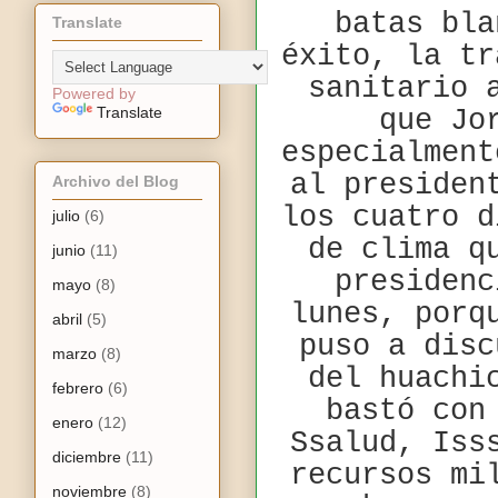
batas bla
Translate
éxito, la tr
sanitario 
Powered by
Translate
que Jo
especialment
al presiden
Archivo del Blog
los cuatro d
julio
(6)
de clima q
junio
(11)
presidenc
mayo
(8)
lunes, porq
abril
(5)
puso a disc
marzo
(8)
del huachi
febrero
(6)
bastó con
enero
(12)
Ssalud, Iss
diciembre
(11)
recursos mi
noviembre
(8)