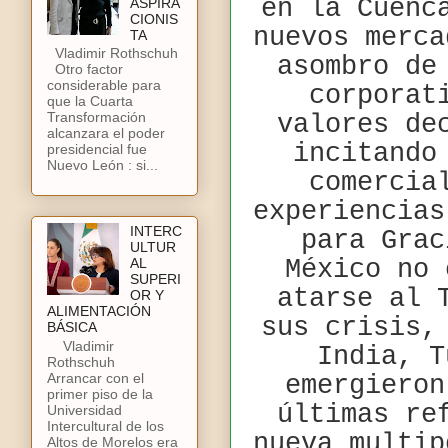
en la Cuenc
ASPIRA
CIONIS
nuevos merca
TA
Vladimir Rothschuh
asombro de
Otro factor
considerable para
corporat
que la Cuarta
Transformación
valores de
alcanzara el poder
incitando
presidencial fue
Nuevo León : si...
comercia
experiencias
INTERC
para Grac
ULTUR
México no 
AL
SUPERI
atarse al 
OR Y
ALIMENTACIÓN
sus crisis,
BÁSICA
Vladimir
India, T
Rothschuh
Arrancar con el
emergieron
primer piso de la
últimas re
Universidad
Intercultural de los
nueva multip
Altos de Morelos era