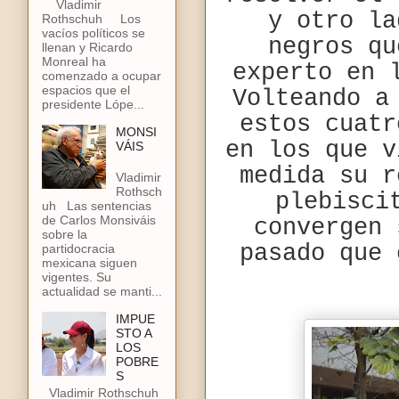
Vladimir
y otro la
Rothschuh Los
vacíos políticos se
negros qu
llenan y Ricardo
Monreal ha
experto en 
comenzado a ocupar
espacios que el
Volteando a
presidente Lópe...
estos cuatr
MONSI
en los que v
VÁIS
medida su r
Vladimir
Rothsch
plebisci
uh Las sentencias
de Carlos Monsiváis
convergen 
sobre la
pasado que 
partidocracia
mexicana siguen
vigentes. Su
actualidad se manti...
IMPUE
STO A
LOS
POBRE
S
Vladimir Rothschuh