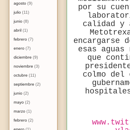
agosto
(9)
por su cuen
julio
(11)
laborator
junio
(8)
calidad y 
abril
(1)
Metotrex
encargarse d
febrero
(7)
esas aguas 
enero
(7)
que conti
diciembre
(9)
president
noviembre
(3)
colmo del 
octubre
(11)
gubernam
septiembre
(2)
hospitale
junio
(2)
mayo
(2)
marzo
(1)
febrero
(2)
www.twit
enero
(1)