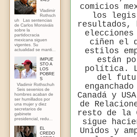
comicios me
Vladimir
los legis
Rothsch
uh Las sentencias
resultados, 
de Carlos Monsiváis
sobre la
elecciones
partidocracia
mexicana siguen
ciñen el 
vigentes. Su
estilos em
actualidad se manti...
están po
IMPUE
STO A
política. 
LOS
POBRE
del futu
S
Vladimir Rothschuh
enganchado
Seis sexenios de
Canadá y USA
hombres acaban de
ser humillados por
de Relacion
una mujer y diez
secretarios de
resto de la 
gabinete
presidencial, redu...
sigue hacie
EL
Unidos y am
CREDO