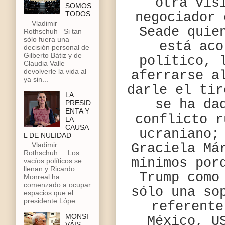
otra vis
SOMOS
TODOS
negociador 
Vladimir
Seade quie
Rothschuh Si tan
sólo fuera una
está aco
decisión personal de
Gilberto Bátiz y de
político, 
Claudia Valle
devolverle la vida al
aferrarse a
ya sin...
darle el tir
LA
se ha da
PRESID
ENTA Y
conflicto r
LA
CAUSA
ucraniano;
L DE NULIDAD
Vladimir
Graciela Má
Rothschuh Los
mínimos por
vacíos políticos se
llenan y Ricardo
Trump como
Monreal ha
comenzado a ocupar
sólo una so
espacios que el
presidente Lópe...
referente
MONSI
México, U
VÁIS