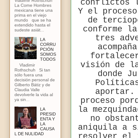
conflictos 
Vladimir Rothschuh
La Come Hombres
Y el proceso
mexicana tiene una
prima en el viejo
de terciop
mundo que se ha
extendido hasta el
conforme la
sudeste asiát...
tres adv
LA
CORRU
acompaña
PCIÓN
fortalece
SOMOS
TODOS
visión de l
Vladimir
Rothschuh Si tan
donde Ju
sólo fuera una
decisión personal de
Política
Gilberto Bátiz y de
aportar.
Claudia Valle
devolverle la vida al
proceso por
ya sin...
la mezquinda
LA
PRESID
no obstan
ENTA Y
LA
aniquila a s
CAUSA
L DE NULIDAD
resolver el 