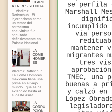
CLARIT
se perfila 
A EN RESISTENCIA
Marshall Me
Vladimir
Rothschuh El
dignifi
injerencismo como
un temor del
incumplido 
ostracismo
chauvinista fue
vía perso
sepultado
definitivamente en
redituab
Palacio Nacional....
mantener v
LA
migrantes m
COME
HOMBR
tres vis
ES
aprobación
Vladimir Rothschuh
La Come Hombres
TMEC, una p
mexicana tiene una
buenas a pr
prima en el viejo
mundo que se ha
y calzó en 
extendido hasta el
sudeste asiát...
López Obrad
LA
legislador
CORRU
PCIÓN