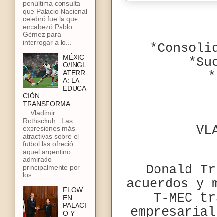
penúltima consulta
que Palacio Nacional
celebró fue la que
encabezó Pablo
Gómez para
interrogar a lo...
*Consoli
MÉXIC
*Su
O/INGL
ATERR
*
A: LA
EDUCA
CIÓN
TRANSFORMA
Vladimir
Rothschuh Las
VL
expresiones más
atractivas sobre el
futbol las ofreció
aquel argentino
admirado
Donald Tr
principalmente por
los ...
acuerdos y 
FLOW
T-MEC tr
EN
PALACI
empresarial
O Y