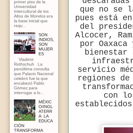
descaradas 
primer piso de la
Universidad
que no se l
Intercultural de los
pues está en
Altos de Morelos era
la base inicial que
del preside
requ...
Alcocer, Ram
SON
INDIOS,
por Oaxaca
SON
MUJER
bienestar 
ES
infraest
Vladimir
Rothschuh La
servicio mé
penúltima consulta
que Palacio Nacional
regiones de
celebró fue la que
encabezó Pablo
transforma
Gómez para
interrogar a lo...
con lo
MÉXIC
establecidos
O/INGL
ATERR
A: LA
EDUCA
CIÓN
TRANSFORMA