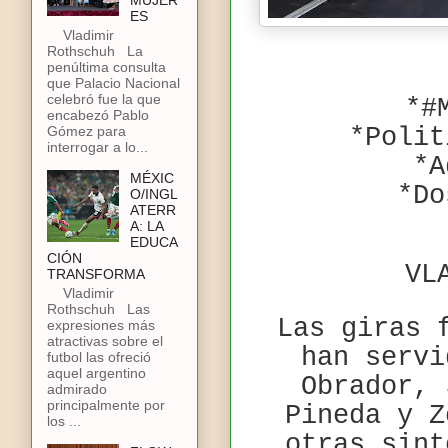
MUJER
ES
Vladimir
Rothschuh La
penúltima consulta
que Palacio Nacional
celebró fue la que
*#
encabezó Pablo
Gómez para
*Polit
interrogar a lo...
*A
MÉXIC
*Do
O/INGL
ATERR
A: LA
EDUCA
CIÓN
VL
TRANSFORMA
Vladimir
Rothschuh Las
Las giras 
expresiones más
atractivas sobre el
han servi
futbol las ofreció
aquel argentino
Obrador, 
admirado
principalmente por
Pineda y Z
los ...
otras sint