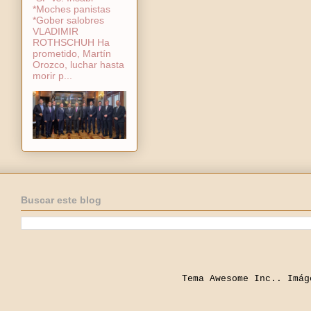
*Moches panistas
*Gober salobres
VLADIMIR
ROTHSCHUH Ha
prometido, Martín
Orozco, luchar hasta
morir p...
Buscar este blog
Tema Awesome Inc.. Imá