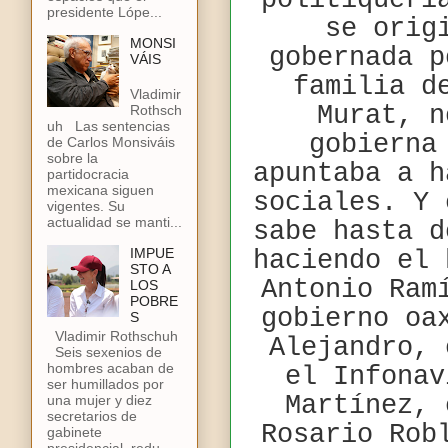
politiquerí
presidente Lópe...
se orig
MONSI
gobernada p
VÁIS
familia d
Vladimir
Murat, n
Rothsch
uh Las sentencias
gobierna
de Carlos Monsiváis
sobre la
apuntaba a h
partidocracia
mexicana siguen
sociales. Y 
vigentes. Su
actualidad se manti...
sabe hasta d
IMPUE
haciendo el 
STO A
Antonio Ram
LOS
POBRE
gobierno oa
S
Vladimir Rothschuh
Alejandro, 
Seis sexenios de
hombres acaban de
el Infonav
ser humillados por
Martínez, 
una mujer y diez
secretarios de
Rosario Rob
gabinete
presidencial, redu...