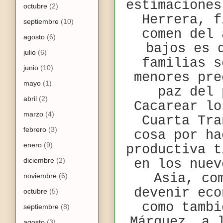
estimaciones
octubre
(2)
Herrera, f
septiembre
(10)
comen del 
agosto
(6)
bajos es 
julio
(6)
familias s
junio
(10)
menores pre
mayo
(1)
paz del 
abril
(2)
Cacarear lo
marzo
(4)
Cuarta Tra
febrero
(3)
cosa por ha
enero
(9)
productiva t
diciembre
(2)
en los nuev
Asia, co
noviembre
(6)
devenir eco
octubre
(5)
como tambi
septiembre
(8)
Márquez, a 
agosto
(3)