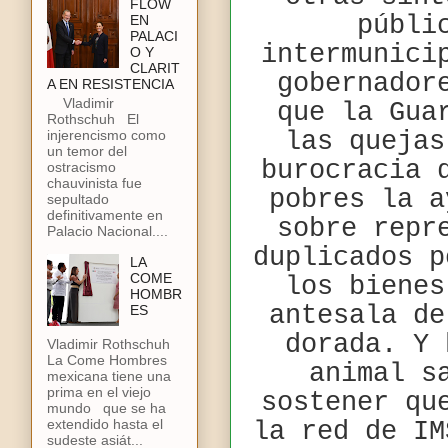
FLOW
públi
EN
PALACI
intermunici
O Y
CLARIT
gobernador
A EN RESISTENCIA
Vladimir
que la Gua
Rothschuh El
injerencismo como
las quejas
un temor del
burocracia 
ostracismo
chauvinista fue
pobres la a
sepultado
definitivamente en
sobre repr
Palacio Nacional....
duplicados p
LA
COME
los bienes
HOMBR
antesala de
ES
dorada. Y 
Vladimir Rothschuh
La Come Hombres
animal s
mexicana tiene una
prima en el viejo
sostener qu
mundo que se ha
extendido hasta el
la red de IM
sudeste asiát...