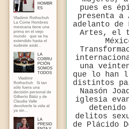
HOMBR
pues es ép
ES
presenta a 
Vladimir Rothschuh
La Come Hombres
adelanto de 
mexicana tiene una
Artes, el 
prima en el viejo
mundo que se ha
Méxic
extendido hasta el
sudeste asiát...
Transforma
LA
internacion
CORRU
PCIÓN
una veinte
SOMOS
que lo han l
TODOS
Vladimir
distintos pa
Rothschuh Si tan
sólo fuera una
Naasón Joa
decisión personal de
Gilberto Bátiz y de
iglesia eva
Claudia Valle
devolverle la vida al
detenido
ya sin...
delitos sex
LA
de Plácido D
PRESID
ENTA Y