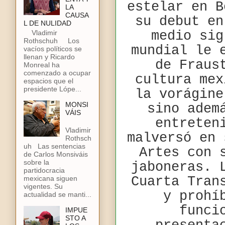
estelar en B
LA
CAUSA
su debut en
L DE NULIDAD
Vladimir
medio sig
Rothschuh Los
mundial le 
vacíos políticos se
llenan y Ricardo
de Fraus
Monreal ha
comenzado a ocupar
cultura mex
espacios que el
presidente Lópe...
la vorágine
MONSI
sino adem
VÁIS
entreten
Vladimir
malversó en 
Rothsch
uh Las sentencias
Artes con 
de Carlos Monsiváis
sobre la
jaboneras. 
partidocracia
mexicana siguen
Cuarta Tran
vigentes. Su
y prohí
actualidad se manti...
funci
IMPUE
STO A