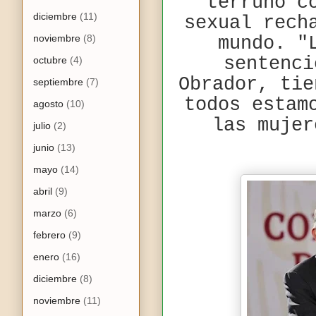
terruño c
diciembre
(11)
sexual rech
noviembre
(8)
mundo. "
sentenci
octubre
(4)
Obrador, tie
septiembre
(7)
todos estam
agosto
(10)
las mujer
julio
(2)
junio
(13)
mayo
(14)
abril
(9)
marzo
(6)
febrero
(9)
enero
(16)
diciembre
(8)
noviembre
(11)