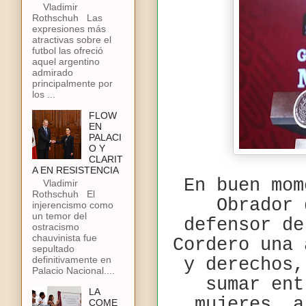
Vladimir
Rothschuh Las
expresiones más
atractivas sobre el
futbol las ofreció
aquel argentino
admirado
principalmente por
los ...
FLOW
EN
PALACI
O Y
CLARIT
A EN RESISTENCIA
En buen mom
Vladimir
Rothschuh El
Obrador 
injerencismo como
un temor del
defensor de
ostracismo
chauvinista fue
Cordero una 
sepultado
definitivamente en
y derechos,
Palacio Nacional....
sumar ent
LA
mujeres, a
COME