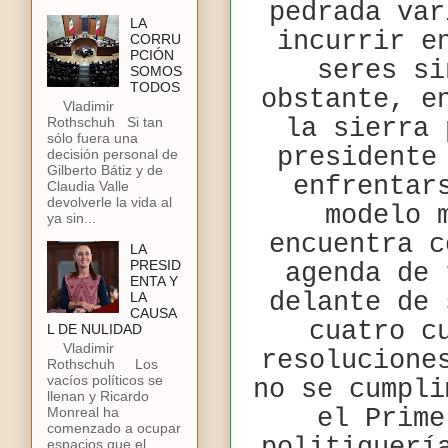
pedrada var
LA
incurrir e
CORRU
PCIÓN
seres si
SOMOS
TODOS
obstante, e
Vladimir
la sierra 
Rothschuh Si tan
sólo fuera una
presidente
decisión personal de
Gilberto Bátiz y de
enfrentar
Claudia Valle
devolverle la vida al
modelo 
ya sin...
encuentra c
LA
PRESID
agenda de 
ENTA Y
delante de 
LA
CAUSA
cuatro c
L DE NULIDAD
Vladimir
resolucione
Rothschuh Los
vacíos políticos se
no se cumpli
llenan y Ricardo
Monreal ha
el Prime
comenzado a ocupar
espacios que el