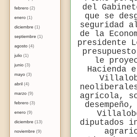
del Gabinet
febrero
(2)
que se des
enero
(1)
seguridad a
diciembre
(1)
de la Econo
septiembre
(1)
presidente L
agosto
(4)
presupuesto
julio
(1)
le proye
junio
(3)
Hacienda e
mayo
(3)
Villalo
abril
(4)
neoliberale
marzo
(9)
agrícola, s
febrero
(3)
desempeño,
Villalob
enero
(9)
diputados i
diciembre
(13)
agrari
noviembre
(9)