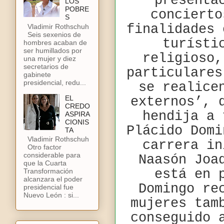
presenta
LOS
POBRE
concierto
S
finalidades 
Vladimir Rothschuh
Seis sexenios de
turísti
hombres acaban de
ser humillados por
religioso,
una mujer y diez
secretarios de
particulares
gabinete
presidencial, redu...
se realice
EL
externos’, 
CREDO
hendija a 
ASPIRA
CIONIS
Plácido Domi
TA
Vladimir Rothschuh
carrera in
Otro factor
considerable para
Naasón Joa
que la Cuarta
está en 
Transformación
alcanzara el poder
Domingo re
presidencial fue
Nuevo León : si...
mujeres tam
conseguido 