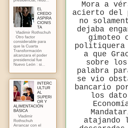
Mora a vér
EL
acierto del 
CREDO
ASPIRA
no solamen
CIONIS
TA
dejaba enga
Vladimir Rothschuh
gimoteo 
Otro factor
considerable para
politiquera
que la Cuarta
Transformación
a que Gra
alcanzara el poder
presidencial fue
sobre los
Nuevo León : si...
palabra par
se vio obst
INTERC
bancario po
ULTUR
AL
los dato
SUPERI
OR Y
Economí
ALIMENTACIÓN
Mandatar
BÁSICA
Vladimir
atajando 
Rothschuh
Arrancar con el