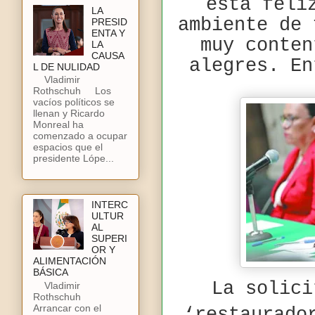
está feli
LA
ambiente de 
PRESID
ENTA Y
muy conten
LA
CAUSA
alegres. En
L DE NULIDAD
Vladimir
Rothschuh Los
vacíos políticos se
llenan y Ricardo
Monreal ha
comenzado a ocupar
espacios que el
presidente Lópe...
INTERC
ULTUR
AL
SUPERI
OR Y
ALIMENTACIÓN
BÁSICA
La solici
Vladimir
Rothschuh
Arrancar con el