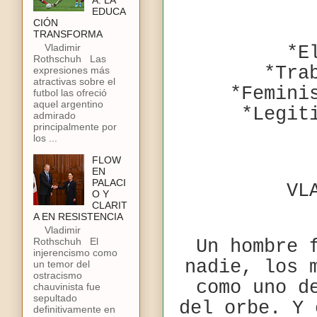
A: LA
EDUCA
CIÓN
TRANSFORMA
Vladimir
*E
Rothschuh Las
*Tra
expresiones más
atractivas sobre el
*Femini
futbol las ofreció
aquel argentino
*Legit
admirado
principalmente por
los ...
FLOW
EN
PALACI
VL
O Y
CLARIT
A EN RESISTENCIA
Vladimir
Rothschuh El
Un hombre 
injerencismo como
nadie, los 
un temor del
ostracismo
como uno d
chauvinista fue
sepultado
del orbe. Y 
definitivamente en