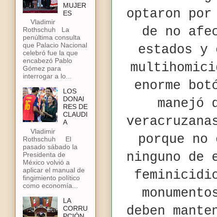
MUJER
optaron por
ES
Vladimir
de no afe
Rothschuh La
penúltima consulta
que Palacio Nacional
estados y 
celebró fue la que
encabezó Pablo
multihomici
Gómez para
interrogar a lo...
enorme bot
LOS
DONAI
manejó 
RES DE
CLAUDI
veracruzana
A
Vladimir
porque no 
Rothschuh El
pasado sábado la
ninguno de 
Presidenta de
México volvió a
aplicar el manual de
feminicidi
fingimiento político
como economía...
monumento
LA
deben mante
CORRU
PCIÓN