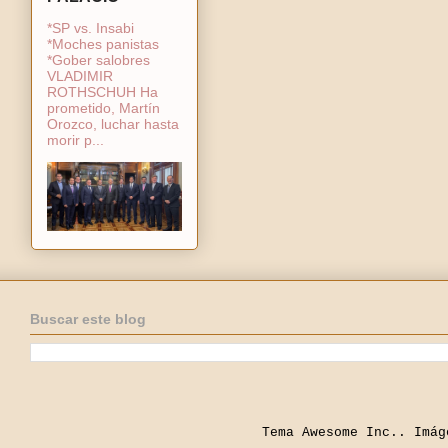
*SP vs. Insabi
*Moches panistas
*Gober salobres
VLADIMIR
ROTHSCHUH Ha
prometido, Martín
Orozco, luchar hasta
morir p...
Buscar este blog
Tema Awesome Inc.. Imá