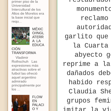
‘restaurado
primer piso de la
Universidad
monument
Intercultural de los
Altos de Morelos era
reclamo
la base inicial que
requ...
autorida
MÉXIC
O/INGL
garlito que
ATERR
A: LA
la Cuarta
EDUCA
CIÓN
TRANSFORMA
abyecto g
Vladimir
Rothschuh Las
reprime a la
expresiones más
atractivas sobre el
dañados deb
futbol las ofreció
aquel argentino
habido res
admirado
principalmente por
los ...
Claudia Sh
FLOW
grupos femi
EN
PALACI
imitar la vi
O Y