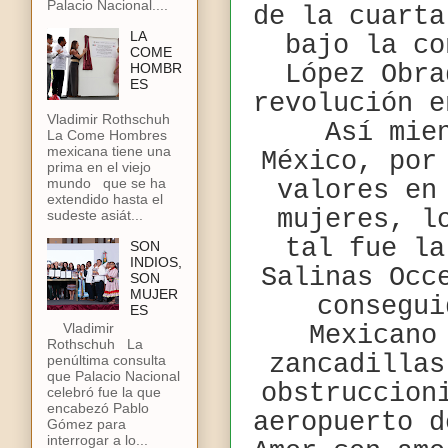
Palacio Nacional....
de la cuarta
LA
bajo la co
COME
HOMBR
López Obra
ES
revolución e
Vladimir Rothschuh
Así mie
La Come Hombres
mexicana tiene una
México, por
prima en el viejo
mundo que se ha
valores en
extendido hasta el
mujeres, l
sudeste asiát...
tal fue la
SON
INDIOS,
Salinas Occ
SON
MUJER
consegui
ES
Vladimir
Mexicano
Rothschuh La
zancadillas
penúltima consulta
que Palacio Nacional
obstruccion
celebró fue la que
encabezó Pablo
aeropuerto d
Gómez para
interrogar a lo...