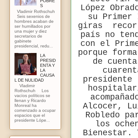
POBRE
S
López Obrad
Vladimir Rothschuh
su Primer 
Seis sexenios de
hombres acaban de
giras
recor
ser humillados por
una mujer y diez
país no ten
secretarios de
gabinete
con el Prim
presidencial, redu...
porque forma
LA
de cuent
PRESID
ENTA Y
cuarent
LA
CAUSA
presidente 
L DE NULIDAD
Vladimir
hospitalar
Rothschuh Los
acompañad
vacíos políticos se
llenan y Ricardo
Alcocer, Lu
Monreal ha
comenzado a ocupar
Robledo pa
espacios que el
presidente Lópe...
los oche
Bienestar. 