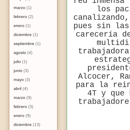
red inmensa
los pac
marzo
(1)
canalizando,
febrero
(2)
pues sin las
enero
(1)
carecería d
diciembre
(1)
multidi
septiembre
(1)
trabajadora
agosto
(4)
estrate
julio
(1)
president
junio
(3)
Alcocer, Ra
mayo
(3)
para la rei
abril
(4)
4T y que 
marzo
(9)
trabajadore
febrero
(3)
enero
(9)
diciembre
(13)