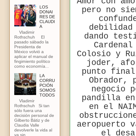
Amor con amo
LOS
pero no sie
DONAI
confund
RES DE
CLAUDI
debilidad
A
Vladimir
dando test
Rothschuh El
pasado sábado la
Cardenal
Presidenta de
México volvió a
Colosio y Ru
aplicar el manual de
joder, afo
fingimiento político
como economía...
punto final
LA
Obrador, 
CORRU
PCIÓN
negocio p
SOMOS
TODOS
pandilla en
Vladimir
en el NAI
Rothschuh Si tan
sólo fuera una
obstruccion
decisión personal de
Gilberto Bátiz y de
aeropuerto v
Claudia Valle
devolverle la vida al
el desa
ya sin...