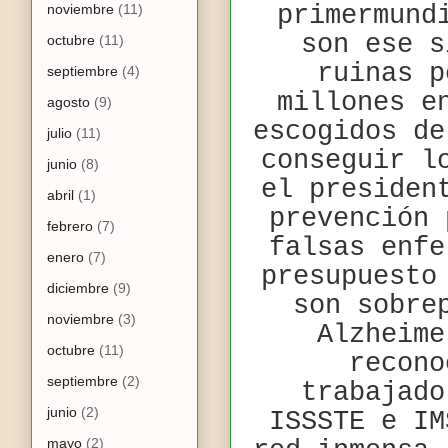
noviembre
(11)
primermund
son ese s
octubre
(11)
ruinas p
septiembre
(4)
millones e
agosto
(9)
escogidos de
julio
(11)
conseguir l
junio
(8)
el presiden
abril
(1)
prevención 
febrero
(7)
falsas enfe
enero
(7)
presupuesto
diciembre
(9)
son sobre
noviembre
(3)
Alzheim
octubre
(11)
recono
septiembre
(2)
trabajado
junio
(2)
ISSSTE e IM
mayo
(2)