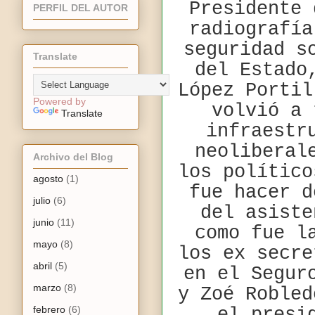
Presidente 
PERFIL DEL AUTOR
radiografía
seguridad s
Translate
del Estado
López Portil
Powered by
volvió a 
Translate
infraestr
neoliberal
Archivo del Blog
los político
agosto
(1)
fue hacer d
julio
(6)
del asiste
junio
(11)
como fue l
mayo
(8)
los ex secre
abril
(5)
en el Segur
marzo
(8)
y Zoé Robled
febrero
(6)