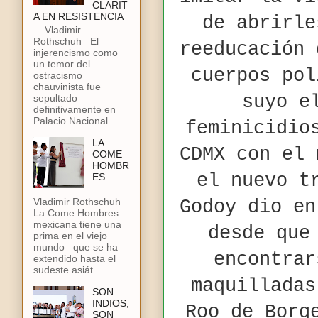
CLARIT
A EN RESISTENCIA
de abrirle
Vladimir
Rothschuh El
reeducación 
injerencismo como
un temor del
cuerpos pol
ostracismo
chauvinista fue
suyo e
sepultado
definitivamente en
Palacio Nacional....
feminicidio
LA
CDMX con el 
COME
HOMBR
el nuevo t
ES
Vladimir Rothschuh
Godoy dio en
La Come Hombres
mexicana tiene una
desde que
prima en el viejo
mundo que se ha
encontrar
extendido hasta el
sudeste asiát...
maquilladas
SON
INDIOS,
Roo de Borg
SON