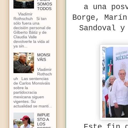
SOMOS
a una pos
TODOS
Vladimir
Borge, Marín
Rothschuh Si tan
sólo fuera una
Sandoval y
decisión personal de
Gilberto Bátiz y de
Claudia Valle
devolverle la vida al
ya sin...
MONSI
VÁIS
Vladimir
Rothsch
uh Las sentencias
de Carlos Monsiváis
sobre la
partidocracia
mexicana siguen
vigentes. Su
actualidad se manti...
IMPUE
STO A
LOS
Este fin 