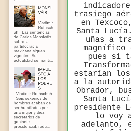
indicadore
MONSI
trasiego aér
VÁIS
en Texcoco
Vladimir
Rothsch
Santa Lucía
uh Las sentencias
de Carlos Monsiváis
uñas a tr
sobre la
partidocracia
magnífico 
mexicana siguen
pues si t
vigentes. Su
actualidad se manti...
Transforma
IMPUE
estarían los
STO A
LOS
a la autorid
POBRE
S
Obrador, bu
Vladimir Rothschuh
Santa Luc
Seis sexenios de
hombres acaban de
presidente L
ser humillados por
una mujer y diez
lo voy 
secretarios de
gabinete
adelanto, 
presidencial, redu...