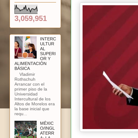
3,059,951
INTERC
ULTUR
AL
SUPERI
OR Y
ALIMENTACIÓN
BÁSICA
Vladimir
Rothschuh
Arrancar con el
primer piso de la
Universidad
Intercultural de los
Altos de Morelos era
la base inicial que
requ...
MÉXIC
O/INGL
ATERR