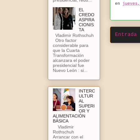
en
jueves,
EL
CREDO
ASPIRA
CIONIS
TA
Entrada 
Vladimir Rothschuh
Otro factor
considerable para
que la Cuarta
Transformación
alcanzara el poder
presidencial fue
Nuevo León : si...
INTERC
ULTUR
AL
SUPERI
OR Y
ALIMENTACIÓN
BÁSICA
Vladimir
Rothschuh
Arrancar con el