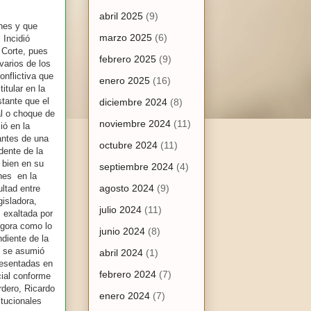
abril 2025
(9)
ones y que
marzo 2025
(6)
 Incidió
 Corte, pues
febrero 2025
(9)
varios de los
onflictiva que
enero 2025
(16)
itular en la
tante que el
diciembre 2024
(8)
al o choque de
noviembre 2024
(11)
ió en la
zantes de una
octubre 2024
(11)
dente de la
 bien en su
septiembre 2024
(4)
ones en la
agosto 2024
(9)
ltad entre
isladora,
julio 2024
(11)
exaltada por
ngora como lo
junio 2024
(8)
ndiente de la
e se asumió
abril 2024
(1)
presentadas en
febrero 2024
(7)
cial conforme
dero, Ricardo
enero 2024
(7)
itucionales