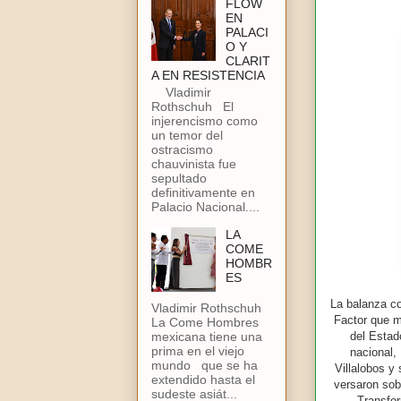
FLOW
EN
PALACI
O Y
CLARIT
A EN RESISTENCIA
Vladimir
Rothschuh El
injerencismo como
un temor del
ostracismo
chauvinista fue
sepultado
definitivamente en
Palacio Nacional....
LA
COME
HOMBR
ES
La balanza co
Vladimir Rothschuh
Factor que m
La Come Hombres
del Estad
mexicana tiene una
prima en el viejo
nacional,
mundo que se ha
Villalobos y
extendido hasta el
versaron sobr
sudeste asiát...
Transfor