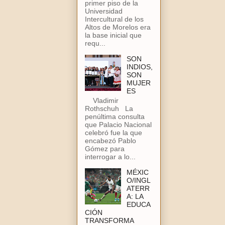
primer piso de la
Universidad
Intercultural de los
Altos de Morelos era
la base inicial que
requ...
SON
INDIOS,
SON
MUJER
ES
Vladimir
Rothschuh La
penúltima consulta
que Palacio Nacional
celebró fue la que
encabezó Pablo
Gómez para
interrogar a lo...
MÉXIC
O/INGL
ATERR
A: LA
EDUCA
CIÓN
TRANSFORMA