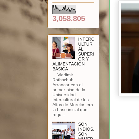
3,058,805
INTERC
ULTUR
AL
SUPERI
OR Y
ALIMENTACIÓN
BÁSICA
Vladimir
Rothschuh
Arrancar con el
primer piso de la
Universidad
Intercultural de los
Altos de Morelos era
la base inicial que
requ...
SON
INDIOS,
SON