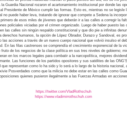
a la Guardia Nacional rozaron el acartonamiento institucional por donde las op
 al Presidente de México cumplir las formas. Esto es, mientras no se legisle 
l no puede haber leva, tratando de ignorar que compete a Sedena la incorpor
primero de esos miles de jóvenes que deberán ir a las calles a corregir la fal
ones policiales viciadas por el crimen organizado. Luego de haber puesto las 
 en las calles sin ningún respaldo constitucional y que dio pie a infinitas denu
 a derechos humanos, la opción de López Obrador, Durazo y Sandoval, es pro
o las acciones a través de un nuevo cuerpo nacional que volvió insulso el de
d. En las filas castrenses se comprendía el crecimiento exponencial de la vio
fruto de los negocios de la clase política en sus tres niveles de gobierno; m
ieran en los marcos legales para combatir a la narcopolítica, mejores dividen
rnante. Las funciones de los partidos opositores y sus satélites de las ONG’
d que representan como lo ha sido y lo será a lo largo de la historia nacional,
xivie Posverdades como que la milicia no debe estar en las calles como Gua
 oposiciones quienes pusieron ilegalmente a las Fuerzas Armadas en acciones 
https://twitter.com/VladRothschuh
https://www.vladimirrothschuh.com