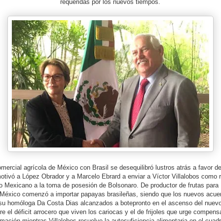
requeridas por los nuevos tiempos.
mercial agrícola de México con Brasil se desequilibró lustros atrás a favor de
otivó a López Obrador y a Marcelo Ebrard a enviar a Víctor Villalobos como 
o Mexicano a la toma de posesión de Bolsonaro. De productor de frutas para
 México comenzó a importar papayas brasileñas, siendo que los nuevos acue
 su homóloga Da Costa Dias alcanzados a botepronto en el ascenso del nuev
e el déficit arrocero que viven los cariocas y el de frijoles que urge compens
mación mientras Villalobos resuelve la autosuficiencia alimentaria en el cuad