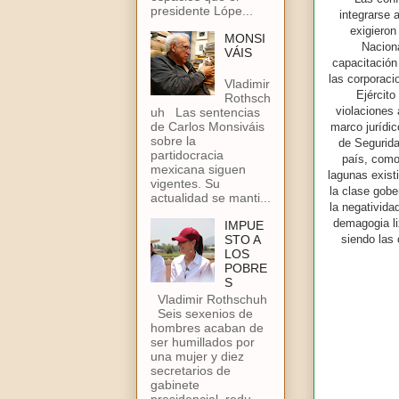
presidente Lópe...
integrarse 
exigieron
MONSI
Naciona
VÁIS
capacitación 
las corporaci
Vladimir
Ejército
Rothsch
violaciones
uh Las sentencias
de Carlos Monsiváis
marco jurídic
sobre la
de Segurida
partidocracia
país, como 
mexicana siguen
lagunas exist
vigentes. Su
la clase gobe
actualidad se manti...
la negativida
demagogia li
IMPUE
STO A
siendo las
LOS
POBRE
S
Vladimir Rothschuh
Seis sexenios de
hombres acaban de
ser humillados por
una mujer y diez
secretarios de
gabinete
presidencial, redu...