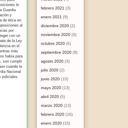
osiciones le
febrero 2021
(3)
la Guardia
ación y
enero 2021
(9)
ta de ética en
oposiciones al
diciembre 2020
(2)
ncias por
noviembre 2020
(6)
teger con un
bate de la Ley
octubre 2020
(5)
lencia en el
ientras más
septiembre 2020
(8)
dos había para
agosto 2020
(3)
S, son cumplir
 aun cuando la
julio 2020
(2)
rdia Nacional
policiales.
junio 2020
(10)
mayo 2020
(13)
abril 2020
(5)
marzo 2020
(13)
febrero 2020
(16)
enero 2020
(15)