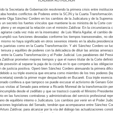
VLADIMIR ROTHSCHUH
ido la Secretaria de Gobernación resolviendo la primera crisis entre instituci
ba hondos conflictos de Poderes entre la SCJN y la Cuarta Transformación.
ente Olga Sánchez Cordero en los cambios de la Judicatura y de la Suprema
s un secreto los fuertes vínculos que mantiene la ex ministra de la Corte con 
pleno y en especial la relación con el ministro Zaldívar. En la circunstancia c
agriarse cada vez más en la insensatez de Luis María Aguilar, el cambio de t
 cumplió sus funciones deseadas conforme los tiempos transexenales, no obs
 mismo no haya significado en otros sexenios interés en la abulia presidenci
es juaristas como en la Cuarta Transformación. Y ahí Sánchez Cordero se luc
tersura y equilibro de poderes con la delicadeza de diluir las aristas amena
is entre la Cuarta Transformación y el Poder Judicial. Los parabienes del Presi
 Zaldívar prometen mejores tiempos y que el nuevo titular de la Corte definió
de posesión al separar la paja de la cizaña en lo que compete a las obligaci
n de justicia positiva. Operó bien Sánchez Cordero atenuando la primera dificu
debido a su triple esencia que encarna como miembro de los tres poderes (leg
cretaria) siendo la primer mujer despachando en Bucareli. Esa triple esencia
 Senado conlleva a que tampoco se puede excusar el activismo de Genaro Gó
sus visitas al Senado para enterar a Ricardo Monreal de la transformación pe
 incumplida desde el zedillato y que se trastocó cuando el Ministro President
rio en las funciones contraloras y administrativas del servicio profesional re
ano de equilibrio interno o Judicatura. Los cambios por venir en el Poder Judi
aciones legislativas del Senado, tendrán que acompasarse entre Sánchez Cor
Arturo Zaldívar, para alcanzar por la vía del diálogo las actualizaciones const