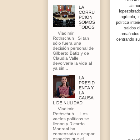
alimen
LA
lopezobrado
CORRU
agrícola, 
PCIÓN
SOMOS
política int
TODOS
saldos d
Vladimir
amañados i
Rothschuh Si tan
centrando su 
sólo fuera una
decisión personal de
Gilberto Bátiz y de
Claudia Valle
devolverle la vida al
ya sin...
LA
PRESID
ENTA Y
LA
CAUSA
L DE NULIDAD
Vladimir
Rothschuh Los
vacíos políticos se
llenan y Ricardo
Monreal ha
comenzado a ocupar
espacios que el
Las conf