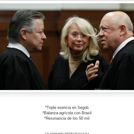
*Triple esencia en Segob
*Balanza agrícola con Brasil
*Resonancia de los 50 mil