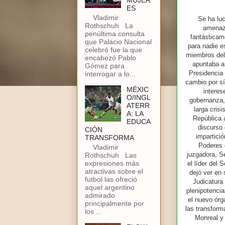
MUJER
ES
Vladimir
Se ha luc
Rothschuh La
amenaza
penúltima consulta
fantásticam
que Palacio Nacional
para nadie e
celebró fue la que
miembros del 
encabezó Pablo
apuntaba a 
Gómez para
Presidencia
interrogar a lo...
cambio por sí
MÉXIC
interes
O/INGL
gobernanza, 
ATERR
larga cris
A: LA
República a
EDUCA
discurso 
CIÓN
impartició
TRANSFORMA
Poderes 
Vladimir
juzgadora, Se
Rothschuh Las
expresiones más
el líder del
atractivas sobre el
dejó ver en 
futbol las ofreció
Judicatura
aquel argentino
plenipotencia
admirado
el nuevo órg
principalmente por
las transform
los ...
Monreal y 