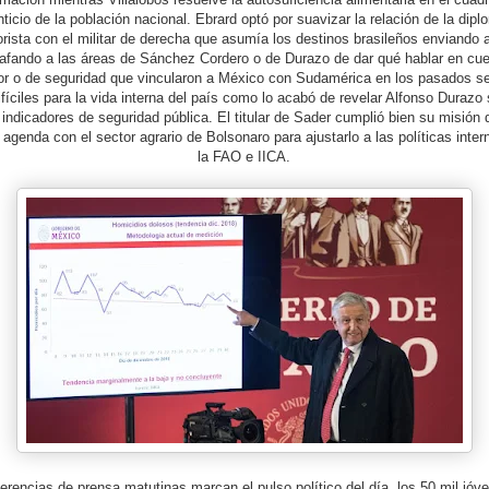
ticio de la población nacional. Ebrard optó por suavizar la relación de la dipl
rista con el militar de derecha que asumía los destinos brasileños enviando 
zafando a las áreas de Sánchez Cordero o de Durazo de dar qué hablar en cu
erior o de seguridad que vincularon a México con Sudamérica en los pasados s
ifíciles para la vida interna del país como lo acabó de revelar Alfonso Durazo 
ndicadores de seguridad pública. El titular de Sader cumplió bien su misión 
agenda con el sector agrario de Bolsonaro para ajustarlo a las políticas inte
la FAO e IICA.
erencias de prensa matutinas marcan el pulso político del día, los 50 mil jóv