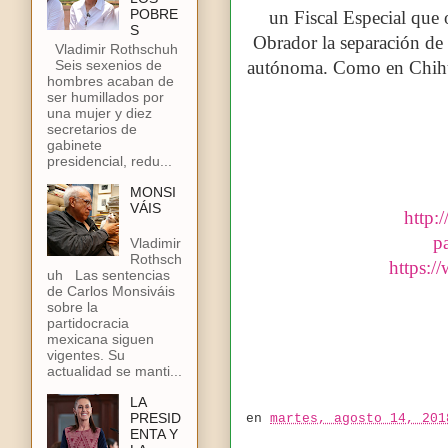
POBRE
un Fiscal Especial que
S
Obrador la separación de 
Vladimir Rothschuh
Seis sexenios de
autónoma. Como en Chihu
hombres acaban de
ser humillados por
una mujer y diez
secretarios de
gabinete
presidencial, redu...
MONSI
VÁIS
http:
p
Vladimir
Rothsch
https:
uh Las sentencias
de Carlos Monsiváis
sobre la
partidocracia
mexicana siguen
vigentes. Su
actualidad se manti...
LA
PRESID
en
martes, agosto 14, 201
ENTA Y