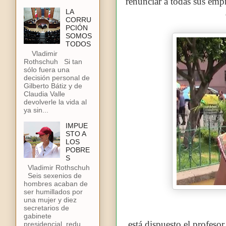
renunciar a todas sus emp
LA
CORRU
PCIÓN
SOMOS
TODOS
Vladimir
Rothschuh Si tan
sólo fuera una
decisión personal de
Gilberto Bátiz y de
Claudia Valle
devolverle la vida al
ya sin...
IMPUE
STO A
LOS
POBRE
S
Vladimir Rothschuh
Seis sexenios de
hombres acaban de
ser humillados por
una mujer y diez
secretarios de
gabinete
está dispuesto el profesor
presidencial, redu...