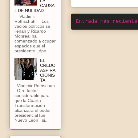
LA
CAUSA
L DE NULIDAD
Vladimir
Rothschuh Los
Entrada más reciente
vacíos políticos se
llenan y Ricardo
Monreal ha
comenzado a ocupar
espacios que el
presidente Lópe...
EL
CREDO
ASPIRA
CIONIS
TA
Vladimir Rothschuh
Otro factor
considerable para
que la Cuarta
Transformación
alcanzara el poder
presidencial fue
Nuevo León : si...