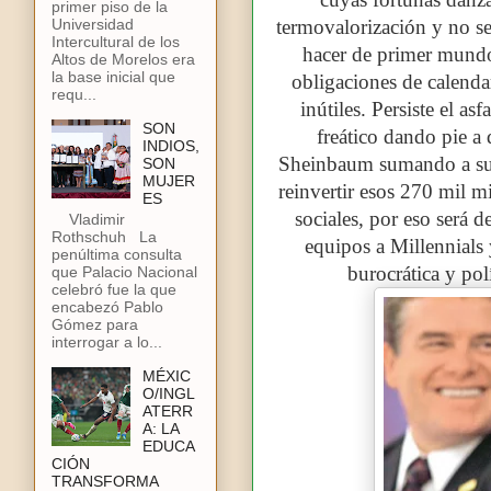
primer piso de la
termovalorización y no se
Universidad
Intercultural de los
hacer de primer mundo
Altos de Morelos era
la base inicial que
obligaciones de calenda
requ...
inútiles. Persiste el as
SON
freático dando pie a
INDIOS,
Sheinbaum sumando a su 
SON
MUJER
reinvertir esos 270 mil 
ES
sociales, por eso será 
Vladimir
Rothschuh La
equipos a Millennials 
penúltima consulta
burocrática y po
que Palacio Nacional
celebró fue la que
encabezó Pablo
Gómez para
interrogar a lo...
MÉXIC
O/INGL
ATERR
A: LA
EDUCA
CIÓN
TRANSFORMA