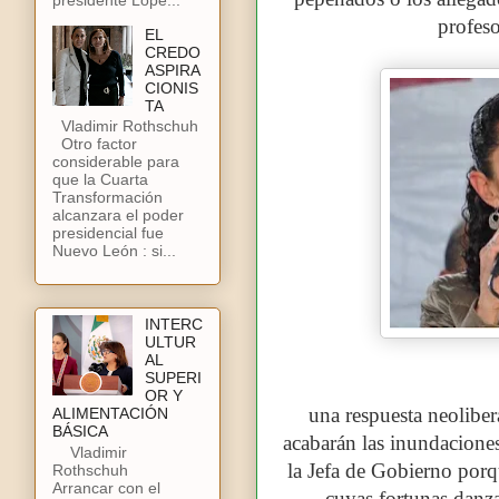
profeso
EL
CREDO
ASPIRA
CIONIS
TA
Vladimir Rothschuh
Otro factor
considerable para
que la Cuarta
Transformación
alcanzara el poder
presidencial fue
Nuevo León : si...
INTERC
ULTUR
AL
SUPERI
OR Y
una respuesta neolibe
ALIMENTACIÓN
BÁSICA
acabarán las inundacione
Vladimir
la Jefa de Gobierno porq
Rothschuh
Arrancar con el
cuyas fortunas danza