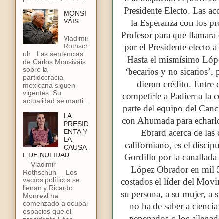
Presidente Electo. Las a
MONSI
VÁIS
la Esperanza con los pr
Profesor para que llamara
Vladimir
Rothsch
por el Presidente electo a
uh Las sentencias
Hasta el mismísimo Lópe
de Carlos Monsiváis
sobre la
‘becarios y no sicarios’,
partidocracia
dieron crédito. Entre 
mexicana siguen
vigentes. Su
competirle a Padierna la 
actualidad se manti...
parte del equipo del Canci
LA
con Ahumada para echarlo d
PRESID
ENTA Y
Ebrard acerca de las 
LA
californiano, es el discí
CAUSA
L DE NULIDAD
Gordillo por la canallada
Vladimir
López Obrador en mil 5
Rothschuh Los
vacíos políticos se
costados el líder del Mov
llenan y Ricardo
su persona, a su mujer, a 
Monreal ha
comenzado a ocupar
no ha de saber a ciencia
espacios que el
pepenados o los allegad
presidente Lópe...