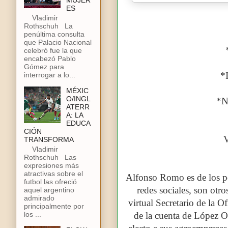
MUJER
ES
Vladimir
Rothschuh La
penúltima consulta
que Palacio Nacional
celebró fue la que
encabezó Pablo
Gómez para
*
interrogar a lo...
MÉXIC
O/INGL
*N
ATERR
A: LA
EDUCA
CIÓN
TRANSFORMA
Vladimir
Rothschuh Las
expresiones más
atractivas sobre el
Alfonso Romo es de los po
futbol las ofreció
redes sociales, son otr
aquel argentino
admirado
virtual Secretario de la O
principalmente por
los ...
de la cuenta de López O