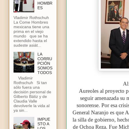
HOMBR
ES
Vladimir Rothschuh
La Come Hombres
mexicana tiene una
prima en el viejo
mundo que se ha
extendido hasta el
sudeste asiát...
LA
CORRU
PCIÓN
SOMOS
TODOS
Vladimir
Rothschuh Si tan
Al
sólo fuera una
Aureoles al proyecto p
decisión personal de
Gilberto Bátiz y de
seguir amenazada su mi
Claudia Valle
sonorense. Por esa cris
devolverle la vida al
ya sin...
General Naranjo es que A
la silla de gobierno, hec
IMPUE
STO A
de Ochoa Reza. Fue Micho
LOS