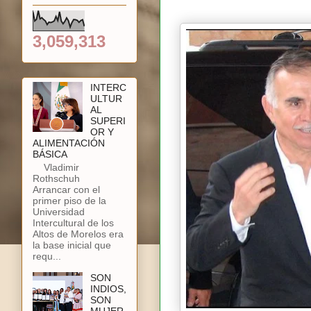
3,059,313
INTERC
ULTUR
AL
SUPERI
OR Y
ALIMENTACIÓN
BÁSICA
Vladimir
Rothschuh
Arrancar con el
primer piso de la
Universidad
Intercultural de los
Altos de Morelos era
la base inicial que
requ...
SON
INDIOS,
SON