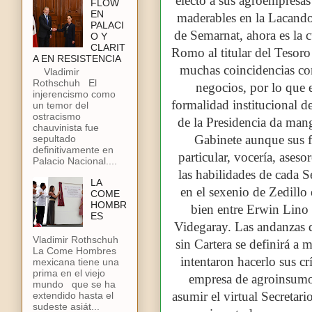
electo a sus agroempresas
FLOW
EN
maderables en la Lacand
PALACI
de Semarnat, ahora es la c
O Y
CLARIT
Romo al titular del Teso
A EN RESISTENCIA
muchas coincidencias com
Vladimir
Rothschuh El
negocios, por lo que e
injerencismo como
formalidad institucional 
un temor del
ostracismo
de la Presidencia da mang
chauvinista fue
Gabinete aunque sus f
sepultado
definitivamente en
particular, vocería, ases
Palacio Nacional....
las habilidades de cada S
LA
en el sexenio de Zedillo
COME
HOMBR
bien entre Erwin Lino
ES
Videgaray. Las andanzas
Vladimir Rothschuh
sin Cartera se definirá a
La Come Hombres
intentaron hacerlo sus cr
mexicana tiene una
prima en el viejo
empresa de agroinsumos
mundo que se ha
asumir el virtual Secretari
extendido hasta el
sudeste asiát...