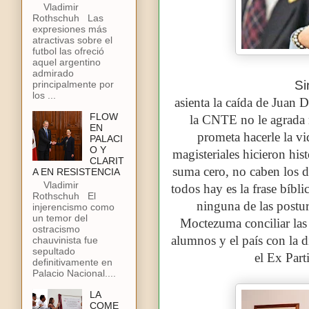
Vladimir
Rothschuh Las
expresiones más
atractivas sobre el
futbol las ofreció
aquel argentino
admirado
Si
principalmente por
los ...
asienta la caída de Juan 
FLOW
la CNTE no le agrada
EN
prometa hacerle la vi
PALACI
O Y
magisteriales hicieron his
CLARIT
suma cero, no caben los 
A EN RESISTENCIA
Vladimir
todos hay es la frase bíbl
Rothschuh El
ninguna de las postu
injerencismo como
un temor del
Moctezuma conciliar las 
ostracismo
alumnos y el país con la d
chauvinista fue
sepultado
el Ex Part
definitivamente en
Palacio Nacional....
LA
COME