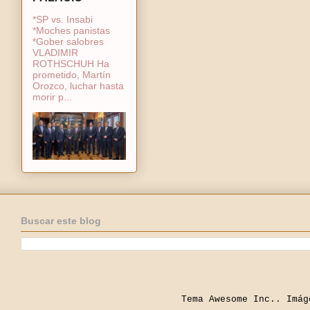
*SP vs. Insabi
*Moches panistas
*Gober salobres
VLADIMIR
ROTHSCHUH Ha
prometido, Martín
Orozco, luchar hasta
morir p...
Buscar este blog
Tema Awesome Inc.. Imá