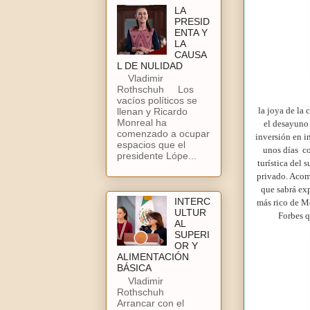
LA
PRESID
ENTA Y
LA
CAUSA
L DE NULIDAD
Vladimir
Rothschuh Los
vacíos políticos se
la joya de la 
llenan y Ricardo
Monreal ha
el desayuno 
comenzado a ocupar
inversión en i
espacios que el
unos días
co
presidente Lópe...
turística del 
privado. Acom
que sabrá exp
INTERC
más rico de Mé
ULTUR
Forbes q
AL
SUPERI
OR Y
ALIMENTACIÓN
BÁSICA
Vladimir
Rothschuh
Arrancar con el