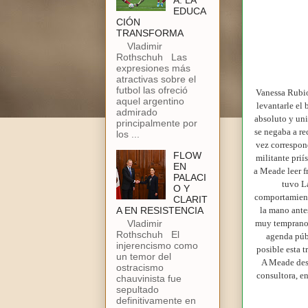
A: LA
EDUCA
CIÓN
TRANSFORMA
Vladimir
Rothschuh Las
expresiones más
atractivas sobre el
futbol las ofreció
Vanessa Rubio
aquel argentino
levantarle el 
admirado
absoluto y uni
principalmente por
se negaba a re
los ...
vez correspond
FLOW
militante prií
EN
a Meade leer f
PALACI
tuvo La
O Y
comportamiento
CLARIT
A EN RESISTENCIA
la mano antes
Vladimir
muy temprano 
Rothschuh El
agenda públ
injerencismo como
posible esta t
un temor del
A Meade des
ostracismo
consultora, e
chauvinista fue
sepultado
definitivamente en