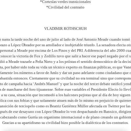
*Cortesías verdes transicionales
*Civilidad del contrario
VLADIMIR ROTHSCHUH
 narra la tarde noche del uno de julio al lado de José Antonio Meade cuando tomó 
brazo a López Obrador por su arrollador e inobjetable triunfo. La senadora electa ot
personal a Meade por encima de Los Pinos y del PRI. A diferencia del año 2000 cu
conocer la victoria de Fox y Zedillo tuvo que salir a hacer ese papel negado por el s
ió a Meade trazarle a Peña Nieto y a los priístas el sentido democrático de la decis
sta, por haber sido toda su vida un técnico experto en finanzas públicas, es que Va
ríamente los números a favor de Amlo y dar un paso adelante como ciudadano que c
bastida entonces. Ciertamente que su civilidad no era terminal sino que correspond
 de campaña hacia ‘Andrés Manuel’ y que la noche del tercer debate ratificó yendo
 de marcharse del foro tijuanense. Sobre esas variables el Presidente Electo lo llev
a su casa, situación que incomodó a los halcones pejistas que al día de hoy siguen
ica con sus fobias y que solamente atraen más de lo mismo en perjuicio de quiene
ransición de terciopelo como es Beatriz Gutiérrez Müller afectada en Twitter por las 
pués de ese desayuno con López Obrador lo ven despachando en Banxico, dirigien
ncabezando como Gurría un organismo internacional o de plano creando un gobiern
Gracias a su apartidismo su civilidad hizo posible la dialéctica de los contrarios.