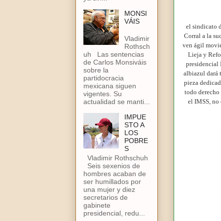
MONSI
VÁIS
el sindicato 
Corral a la su
Vladimir
ven ágil movié
Rothsch
uh Las sentencias
Lieja y Refo
de Carlos Monsiváis
presidencial
sobre la
albiazul dará 
partidocracia
pieza dedicad
mexicana siguen
todo derecho 
vigentes. Su
actualidad se manti...
el IMSS, no 
IMPUE
STO A
LOS
POBRE
S
Vladimir Rothschuh
Seis sexenios de
hombres acaban de
ser humillados por
una mujer y diez
secretarios de
gabinete
presidencial, redu...