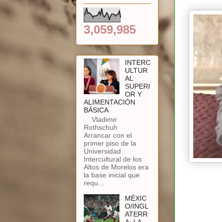
3,059,985
INTERC
ULTUR
AL
SUPERI
OR Y
ALIMENTACIÓN
BÁSICA
Vladimir
Rothschuh
Arrancar con el
primer piso de la
Universidad
Intercultural de los
Altos de Morelos era
la base inicial que
requ...
MÉXIC
O/INGL
ATERR