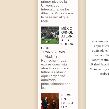
primer piso de la
Universidad
Intercultural de los
Altos de Morelos era
la base inicial que
requ...
MÉXIC
O/INGL
ATERR
A: LA
a la tersa tr
EDUCA
Parque Bicen
CIÓN
poniendo en 
TRANSFORMA
Sectur ni S
Vladimir
Bicentenario 
Rothschuh Las
expresiones más
Rafael Pacchi
atractivas sobre el
Mariana Boy se
futbol las ofreció
acabe 
aquel argentino
admirado
principalmente por
los ...
FLOW
EN
PALACI
O Y