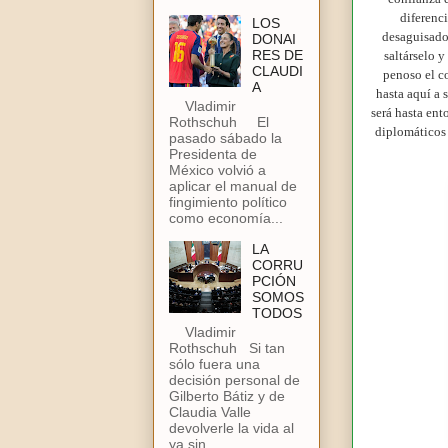
diferenci
LOS
desaguisados
DONAI
RES DE
saltárselo 
CLAUDI
penoso el c
A
hasta aquí a 
Vladimir
será hasta ent
Rothschuh El
diplomáticos 
pasado sábado la
Presidenta de
México volvió a
aplicar el manual de
fingimiento político
como economía...
LA
CORRU
PCIÓN
SOMOS
TODOS
Vladimir
Rothschuh Si tan
sólo fuera una
decisión personal de
Gilberto Bátiz y de
Claudia Valle
devolverle la vida al
ya sin...