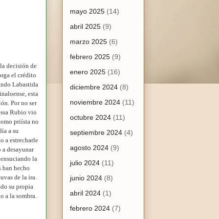
mayo 2025
(14)
abril 2025
(9)
marzo 2025
(6)
febrero 2025
(9)
la decisión de
enero 2025
(16)
orga el crédito
ando Labastida
diciembre 2024
(8)
inaloense, esta
noviembre 2024
(11)
ión. Por no ser
nessa Rubio vio
octubre 2024
(11)
omo priísta no
ía a su
septiembre 2024
(4)
 a estrecharle
agosto 2024
(9)
ó a desayunar
 ensuciando la
julio 2024
(11)
s han hecho
uvas de la ira.
junio 2024
(8)
do su propia
abril 2024
(1)
o a la sombra.
febrero 2024
(7)