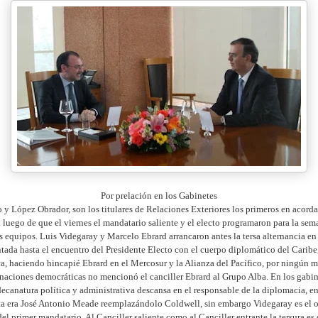
Por prelación en los Gabinetes
 y López Obrador, son los titulares de Relaciones Exteriores los primeros en acordar
 luego de que el viernes el mandatario saliente y el electo programaron para la se
s equipos. Luis Videgaray y Marcelo Ebrard arrancaron antes la tersa alternancia e
tada hasta el encuentro del Presidente Electo con el cuerpo diplomático del Carib
a, haciendo hincapié Ebrard en el Mercosur y la Alianza del Pacífico, por ningún m
s naciones democráticas no mencionó el canciller Ebrard al Grupo Alba. En los gabi
ecanatura política y administrativa descansa en el responsable de la diplomacia, en
ta era José Antonio Meade reemplazándolo Coldwell, sin embargo Videgaray es el 
el primer mandatario. Al Canciller saliente como al Canciller entrante la tersura es