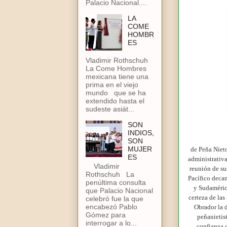
Palacio Nacional....
LA
COME
HOMBR
ES
Vladimir Rothschuh
La Come Hombres
mexicana tiene una
prima en el viejo
mundo que se ha
extendido hasta el
sudeste asiát...
SON
INDIOS,
SON
MUJER
de Peña Nieto
ES
administrativa
Vladimir
reunión de su
Rothschuh La
Pacífico decan
penúltima consulta
y Sudaméric
que Palacio Nacional
certeza de la
celebró fue la que
encabezó Pablo
Obrador la d
Gómez para
peñanietis
interrogar a lo...
confianza d