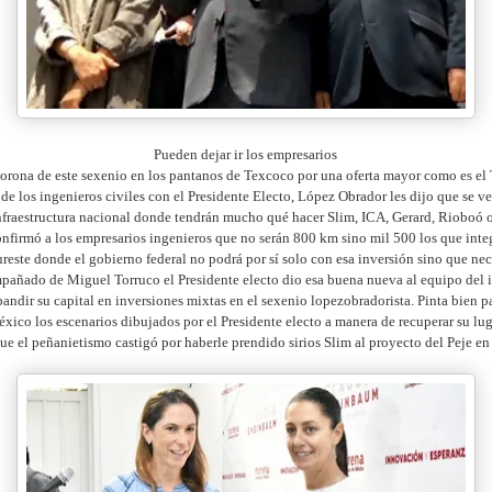
Pueden dejar ir los empresarios
corona de este sexenio en los pantanos de Texcoco por una oferta mayor como es el
de los ingenieros civiles con el Presidente Electo, López Obrador les dijo que se v
nfraestructura nacional donde tendrán mucho qué hacer Slim, ICA, Gerard, Rioboó 
nfirmó a los empresarios ingenieros que no serán 800 km sino mil 500 los que integ
sureste donde el gobierno federal no podrá por sí solo con esa inversión sino que nec
pañado de Miguel Torruco el Presidente electo dio esa buena nueva al equipo del 
andir su capital en inversiones mixtas en el sexenio lopezobradorista. Pinta bien p
xico los escenarios dibujados por el Presidente electo a manera de recuperar su lug
ue el peñanietismo castigó por haberle prendido sirios Slim al proyecto del Peje en