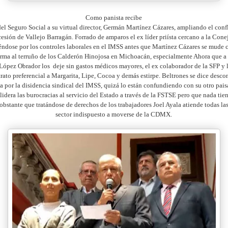
Como panista recibe
del Seguro Social a su virtual director, Germán Martínez Cázares, ampliando el confl
cesión de Vallejo Barragán. Forrado de amparos el ex líder priísta cercano a la Cone
ndose por los controles laborales en el IMSS antes que Martínez Cázares se mude c
rma al terruño de los Calderón Hinojosa en Michoacán, especialmente Ahora que a l
 López Obrador los deje sin gastos médicos mayores, el ex colaborador de la SFP y 
trato preferencial a Margarita, Lipe, Cocoa y demás estirpe. Beltrones se dice desc
a por la disidencia sindical del IMSS, quizá lo están confundiendo con su otro pai
lidera las burocracias al servicio del Estado a través de la FSTSE pero que nada tie
obstante que tratándose de derechos de los trabajadores Joel Ayala atiende todas la
sector indispuesto a moverse de la CDMX.