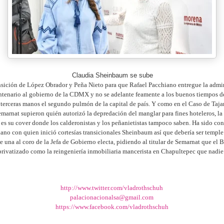
Claudia Sheinbaum se sube
ansición de López Obrador y Peña Nieto para que Rafael Pacchiano entregue la admi
tenario al gobierno de la CDMX y no se adelante feamente a los buenos tiempos de
terceras manos el segundo pulmón de la capital de país. Y como en el Caso de Taj
emarnat supieron quién autorizó la depredación del manglar para fines hoteleros, la 
es su cover donde los calderonistas y los peñanietistas tampoco saben. Ha sido con
ano con quien inició cortesías transicionales Sheinbaum así que debería ser templ
 una al coro de la Jefa de Gobierno electa, pidiendo al titular de Semarnat que el 
privatizado como la reingeniería inmobiliaria mancerista en Chapultepec que nadie 
http://www.twitter.com/vladrothschuh
palacionacionalsa@gmail.com
https://www.facebook.com/vladrothschuh