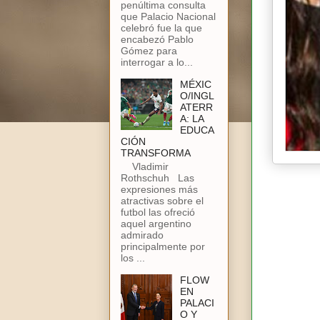
penúltima consulta
que Palacio Nacional
celebró fue la que
encabezó Pablo
Gómez para
interrogar a lo...
MÉXIC
O/INGL
ATERR
A: LA
EDUCA
CIÓN
TRANSFORMA
Vladimir
Rothschuh Las
expresiones más
atractivas sobre el
futbol las ofreció
aquel argentino
admirado
principalmente por
los ...
FLOW
EN
PALACI
O Y