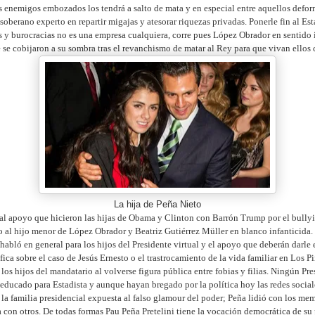
s enemigos embozados los tendrá a salto de mata y en especial entre aquellos defor
soberano experto en repartir migajas y atesorar riquezas privadas. Ponerle fin al Es
es y burocracias no es una empresa cualquiera, corre pues López Obrador en sentido 
 se cobijaron a su sombra tras el revanchismo de matar al Rey para que vivan ellos
La hija de Peña Nieto
al apoyo que hicieron las hijas de Obama y Clinton con Barrón Trump por el bullyi
 al hijo menor de López Obrador y Beatriz Gutiérrez Müller en blanco infanticida.
 habló en general para los hijos del Presidente virtual y el apoyo que deberán darle
fica sobre el caso de Jesús Ernesto o el trastrocamiento de la vida familiar en Los P
los hijos del mandatario al volverse figura pública entre fobias y filias. Ningún Pre
educado para Estadista y aunque hayan bregado por la política hoy las redes social
la familia presidencial expuesta al falso glamour del poder; Peña lidió con los me
 con otros. De todas formas Pau Peña Pretelini tiene la vocación democrática de su