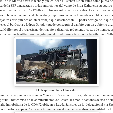
el de la Madrid hasta la fecha y que colocan a Esteban Moctezuma como punta de 
ica de la SEP amenazada por las ambiciones del yerno de Elba Esther con su equipo 
tacto en la Instrucción Pública por los sexenios de los sexenios. La alta burocraci
r deberá acompañarse de la media y baja burocracia esclavizada a sueldos mísero
ejantes entre quienes odian el trabajo que desempeñan. El peor enemigo de lo que
e, es el burócrata y López Obrador puede conseguir el cambio con un gobierno di
rez Müller por el progresismo del trabajo a distancia reduciendo costos de tiempo, e
icidad en las familias desagregadas por el cruel presencialismo de las oficinas públi
El desplome de la Plaza Artz
 un mal sino para la alternancia Mancera – Sheinbaum. Luego de haber sido un área
or un Fideicomiso en la administración de Ebrard, las modificaciones de uso de su
fia Inmobiliaria de la CDMX, obligan a Layda Sansores en lo delegacional y a Sh
isar no sólo la expansión de esta industria con el mancerismo sino la seguridad de 