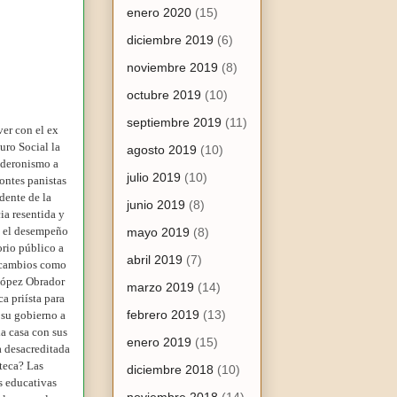
enero 2020
(15)
diciembre 2019
(6)
noviembre 2019
(8)
octubre 2019
(10)
septiembre 2019
(11)
er con el ex
uro Social la
agosto 2019
(10)
alderonismo a
julio 2019
(10)
ontes panistas
dente de la
junio 2019
(8)
ia resentida y
en el desempeño
mayo 2019
(8)
orio público a
abril 2019
(7)
s cambios como
 López Obrador
marzo 2019
(14)
a priísta para
febrero 2019
(13)
 su gobierno a
la casa con sus
enero 2019
(15)
a desacreditada
nteca? Las
diciembre 2018
(10)
s educativas