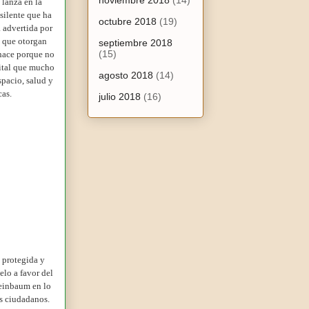
noviembre 2018
(14)
lanza en la
silente que ha
octubre 2018
(19)
a advertida por
s que otorgan
septiembre 2018
(15)
 hace porque no
gital que mucho
agosto 2018
(14)
spacio, salud y
cas.
julio 2018
(16)
 protegida y
elo a favor del
einbaum en lo
los ciudadanos.