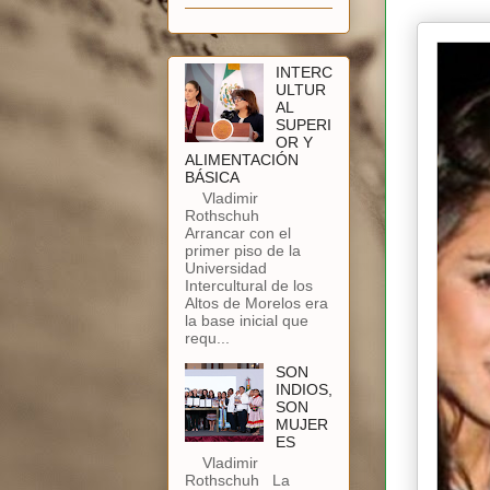
INTERC
ULTUR
AL
SUPERI
OR Y
ALIMENTACIÓN
BÁSICA
Vladimir
Rothschuh
Arrancar con el
primer piso de la
Universidad
Intercultural de los
Altos de Morelos era
la base inicial que
requ...
SON
INDIOS,
SON
MUJER
ES
Vladimir
Rothschuh La