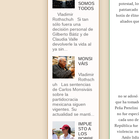
SOMOS
potestad, lo
TODOS
patriarcado 
Vladimir
botín de élit
Rothschuh Si tan
aliados que
sólo fuera una
decisión personal de
Gilberto Bátiz y de
Claudia Valle
devolverle la vida al
ya sin...
MONSI
VÁIS
Vladimir
Rothsch
uh Las sentencias
de Carlos Monsiváis
sobre la
no se adosó 
partidocracia
que ha tomado
mexicana siguen
Peña Pretelini
vigentes. Su
no fue especí
actualidad se manti...
cada uno de 
IMPUE
República fue 
STO A
violencia en 
LOS
Amlo lidia
POBRE