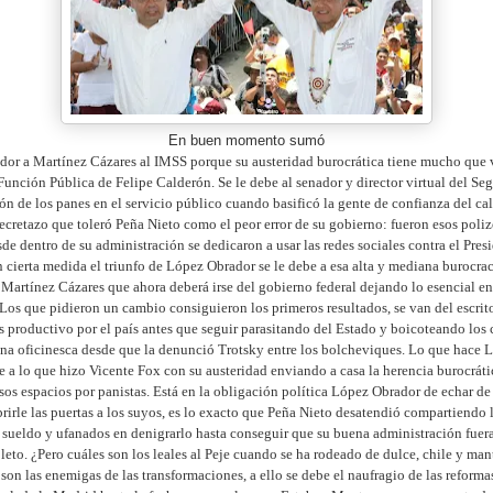
En buen momento sumó
or a Martínez Cázares al IMSS porque su austeridad burocrática tiene mucho que v
 Función Pública de Felipe Calderón. Se le debe al senador y director virtual del Seg
ón de los panes en el servicio público cuando basificó la gente de confianza del c
ecretazo que toleró Peña Nieto como el peor error de su gobierno: fueron esos poliz
de dentro de su administración se dedicaron a usar las redes sociales contra el Presi
 cierta medida el triunfo de López Obrador se le debe a esa alta y mediana burocrac
 Martínez Cázares que ahora deberá irse del gobierno federal dejando lo esencial 
Los que pidieron un cambio consiguieron los primeros resultados, se van del escrit
s productivo por el país antes que seguir parasitando del Estado y boicoteando lo
tina oficinesca desde que la denunció Trotsky entre los bolcheviques. Lo que hace
te a lo que hizo Vicente Fox con su austeridad enviando a casa la herencia burocrátic
esos espacios por panistas. Está en la obligación política López Obrador de echar de
brirle las puertas a los suyos, es lo exacto que Peña Nieto desatendió compartiendo 
sueldo y ufanados en denigrarlo hasta conseguir que su buena administración fuer
eto. ¿Pero cuáles son los leales al Peje cuando se ha rodeado de dulce, chile y ma
son las enemigas de las transformaciones, a ello se debe el naufragio de las reforma