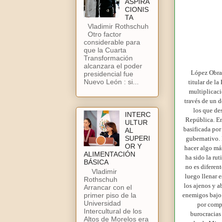
ASPIRA
CIONIS
TA
Vladimir Rothschuh
Otro factor
considerable para
que la Cuarta
Transformación
alcanzara el poder
López Obrad
presidencial fue
Nuevo León : si...
titular de la
multiplicaci
través de un d
los que des
INTERC
República. En
ULTUR
basificada por
AL
SUPERI
gubernativo. 
OR Y
hacer algo má
ALIMENTACIÓN
ha sido la ru
BÁSICA
no es diferen
Vladimir
luego llenar 
Rothschuh
los ajenos y a
Arrancar con el
enemigos bajo 
primer piso de la
Universidad
por compl
Intercultural de los
burocracias 
Altos de Morelos era