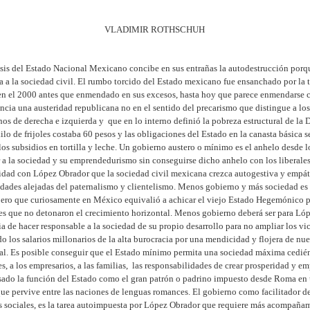
VLADIMIR ROTHSCHUH
asis del Estado Nacional Mexicano concibe en sus entrañas la autodestrucción porq
za a la sociedad civil. El rumbo torcido del Estado mexicano fue ensanchado por la 
en el 2000 antes que enmendado en sus excesos, hasta hoy que parece enmendarse
cia una austeridad republicana no en el sentido del precarismo que distingue a lo
os de derecha e izquierda y que en lo interno definió la pobreza estructural de la
lo de frijoles costaba 60 pesos y las obligaciones del Estado en la canasta básica 
os subsidios en tortilla y leche. Un gobierno austero o mínimo es el anhelo desde lo
r a la sociedad y su emprendedurismo sin conseguirse dicho anhelo con los liberales
lidad con López Obrador que la sociedad civil mexicana crezca autogestiva y empát
dades alejadas del paternalismo y clientelismo. Menos gobierno y más sociedad es e
pero que curiosamente en México equivalió a achicar el viejo Estado Hegemónico p
es que no detonaron el crecimiento horizontal. Menos gobierno deberá ser para Ló
a de hacer responsable a la sociedad de su propio desarrollo para no ampliar los vic
 los salarios millonarios de la alta burocracia por una mendicidad y flojera de nue
al. Es posible conseguir que el Estado mínimo permita una sociedad máxima cedién
, a los empresarios, a las familias, las responsabilidades de crear prosperidad y e
rsado la función del Estado como el gran patrón o padrino impuesto desde Roma en 
ue pervive entre las naciones de lenguas romances. El gobierno como facilitador de
os sociales, es la tarea autoimpuesta por López Obrador que requiere más acompaña