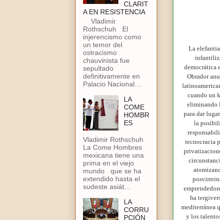
CLARIT
A EN RESISTENCIA
Vladimir
Rothschuh El
injerencismo como
un temor del
La elefanti
ostracismo
infantili
chauvinista fue
democrática 
sepultado
definitivamente en
Obrador anun
Palacio Nacional....
latinoamerican
cuando un ki
LA
eliminando l
COME
para dar luga
HOMBR
ES
la posibi
responsabili
Vladimir Rothschuh
tecnocracia 
La Come Hombres
privatizacion
mexicana tiene una
circunstanci
prima en el viejo
atomizando
mundo que se ha
extendido hasta el
posvirrein
sudeste asiát...
emprendedores
ha tergive
LA
mediterránea q
CORRU
y los talent
PCIÓN