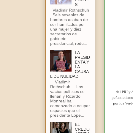
S
Vladimir Rothschuh
Seis sexenios de
hombres acaban de
ser humillados por
una mujer y diez
secretarios de
gabinete
presidencial, redu...
LA
PRESID
ENTA Y
LA
CAUSA
L DE NULIDAD
Vladimir
Rothschuh Los
vacíos políticos se
del PRI y 
llenan y Ricardo
peñanietismo
Monreal ha
por los Verd
comenzado a ocupar
espacios que el
presidente Lópe...
EL
CREDO