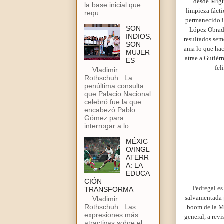
desde Migu
la base inicial que
limpieza fáct
requ...
permanecido in
SON
López Obrado
INDIOS,
resultados sem
SON
ama lo que hac
MUJER
atrae a Gutiér
ES
fel
Vladimir
Rothschuh La
penúltima consulta
que Palacio Nacional
celebró fue la que
encabezó Pablo
Gómez para
interrogar a lo...
MÉXIC
O/INGL
ATERR
A: LA
EDUCA
CIÓN
Pedregal es
TRANSFORMA
salvamentada p
Vladimir
Rothschuh Las
boom de la Ma
expresiones más
general, a rev
atractivas sobre el