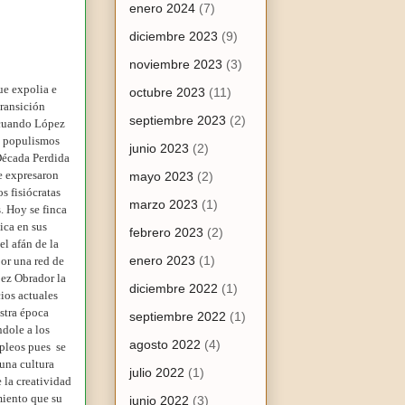
enero 2024
(7)
diciembre 2023
(9)
noviembre 2023
(3)
ue expolia e
octubre 2023
(11)
transición
septiembre 2023
(2)
 cuando López
s populismos
junio 2023
(2)
 Década Perdida
se expresaron
mayo 2023
(2)
s fisiócratas
marzo 2023
(1)
. Hoy se finca
ica en sus
febrero 2023
(2)
l afán de la
enero 2023
(1)
or una red de
pez Obrador la
diciembre 2022
(1)
ios actuales
stra época
septiembre 2022
(1)
dole a los
agosto 2022
(4)
mpleos pues se
una cultura
julio 2022
(1)
 la creatividad
miento que su
junio 2022
(3)