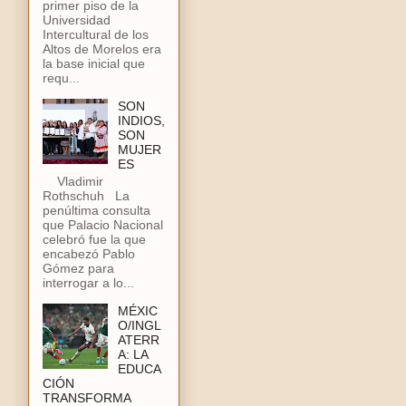
primer piso de la
Universidad
Intercultural de los
Altos de Morelos era
la base inicial que
requ...
SON
INDIOS,
SON
MUJER
ES
Vladimir
Rothschuh La
penúltima consulta
que Palacio Nacional
celebró fue la que
encabezó Pablo
Gómez para
interrogar a lo...
MÉXIC
O/INGL
ATERR
A: LA
EDUCA
CIÓN
TRANSFORMA