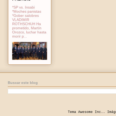
*SP vs. Insabi
*Moches panistas
*Gober salobres
VLADIMIR
ROTHSCHUH Ha
prometido, Martín
Orozco, luchar hasta
morir p...
Buscar este blog
Tema Awesome Inc.. Imá