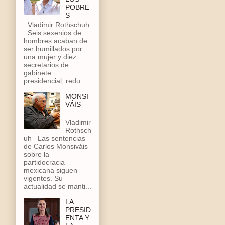
POBRE
S
Vladimir Rothschuh
Seis sexenios de
hombres acaban de
ser humillados por
una mujer y diez
secretarios de
gabinete
presidencial, redu...
MONSI
VÁIS
Vladimir
Rothsch
uh Las sentencias
de Carlos Monsiváis
sobre la
partidocracia
mexicana siguen
vigentes. Su
actualidad se manti...
LA
PRESID
ENTA Y