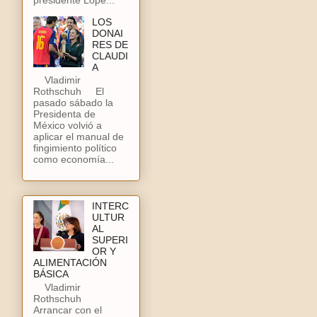
LOS
DONAI
RES DE
CLAUDI
A
Vladimir
Rothschuh El
pasado sábado la
Presidenta de
México volvió a
aplicar el manual de
fingimiento político
como economía...
INTERC
ULTUR
AL
SUPERI
OR Y
ALIMENTACIÓN
BÁSICA
Vladimir
Rothschuh
Arrancar con el