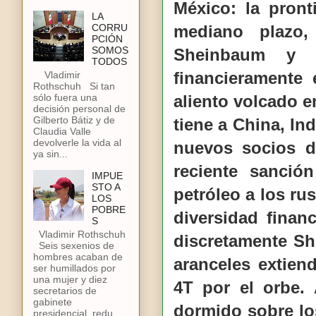
México: la pront
LA
mediano plazo,
CORRU
PCIÓN
SOMOS
Sheinbaum y 
TODOS
financieramente
Vladimir
Rothschuh Si tan
aliento volcado e
sólo fuera una
decisión personal de
Gilberto Bátiz y de
tiene a China, In
Claudia Valle
devolverle la vida al
nuevos socios d
ya sin...
reciente sanci
IMPUE
STO A
petróleo a los rus
LOS
POBRE
diversidad finan
S
Vladimir Rothschuh
discretamente S
Seis sexenios de
hombres acaban de
aranceles extien
ser humillados por
una mujer y diez
4T por el orbe.
secretarios de
gabinete
dormido sobre lo
presidencial, redu...