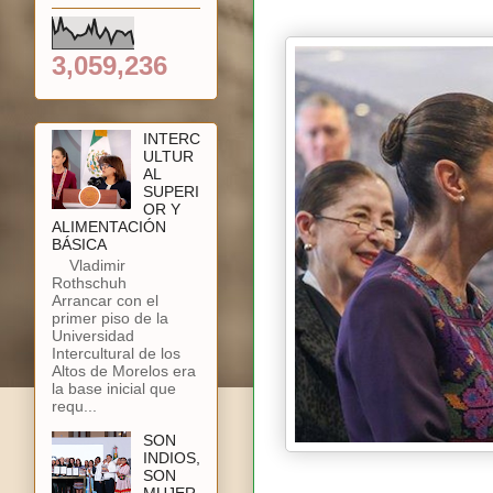
3,059,236
INTERC
ULTUR
AL
SUPERI
OR Y
ALIMENTACIÓN
BÁSICA
Vladimir
Rothschuh
Arrancar con el
primer piso de la
Universidad
Intercultural de los
Altos de Morelos era
la base inicial que
requ...
SON
INDIOS,
SON