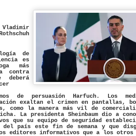
 Vladimir
Rothschuh
logía de
lencia es
oga más
va contra
e deberá
cer
smos de persuasión Harfuch. Los me
ación exaltan el crimen en pantallas, b
os, como la manera más vil de comerciali
icha. La presidenta Sheinbaum dio a con
vos que su equipo de seguridad establec
s del país este fin de semana y que disg
os editores informativos que a los otros