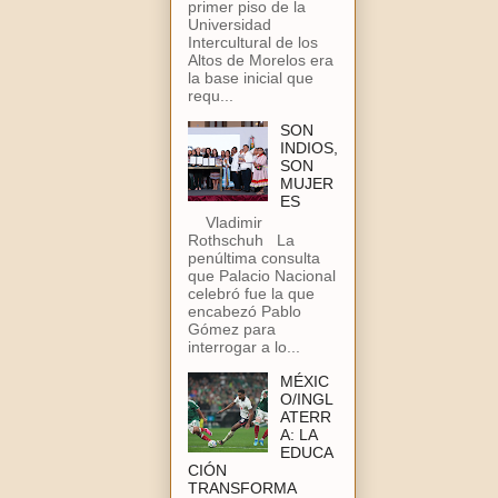
primer piso de la
Universidad
Intercultural de los
Altos de Morelos era
la base inicial que
requ...
SON
INDIOS,
SON
MUJER
ES
Vladimir
Rothschuh La
penúltima consulta
que Palacio Nacional
celebró fue la que
encabezó Pablo
Gómez para
interrogar a lo...
MÉXIC
O/INGL
ATERR
A: LA
EDUCA
CIÓN
TRANSFORMA