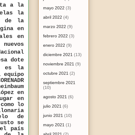
sta a la
mayo 2022
(3)
elas la
abril 2022
(4)
e de la
marzo 2022
(9)
igina en
ales en
febrero 2022
(3)
 nuevos
enero 2022
(9)
Nacional
diciembre 2021
(13)
esa dote
noviembre 2021
(9)
o es la
octubre 2021
(2)
l equipo
CORENADR
septiembre 2021
heinbaum
(10)
López en
agosto 2021
(6)
ugar en
 como lo
julio 2021
(6)
lonaria
junio 2021
(10)
elo de
austo se
mayo 2021
(1)
el país
e de la
abril 2021
(2)