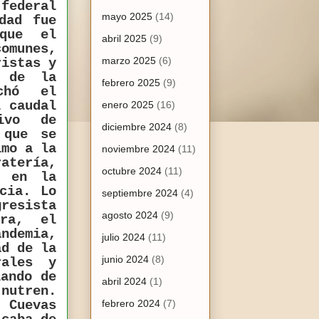
federal
mayo 2025
(14)
dad fue
que el
abril 2025
(9)
comunes,
marzo 2025
(6)
ristas y
o de la
febrero 2025
(9)
chó el
l caudal
enero 2025
(16)
ivo de
diciembre 2024
(8)
 que se
imo a la
noviembre 2024
(11)
atería,
octubre 2024
(11)
s en la
cia. Lo
septiembre 2024
(4)
resista
agosto 2024
(9)
rra, el
demia,
julio 2024
(11)
ad de la
junio 2024
(8)
rales y
lando de
abril 2024
(1)
nutren.
 Cuevas
febrero 2024
(7)