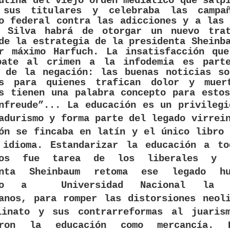
utina del viejo orden mediático que salp
 sus titulares y celebraba las campa
o federal contra las adicciones y a las
a Silva habrá de otorgar un nuevo trat
de la estrategia de la presidenta Sheinb
or máximo Harfuch. La insatisfacción que
bate al crimen a la infodemia es part
a de la negación: las buenas noticias so
as para quienes trafican dolor y muer
s tienen una palabra concepto para esto
enfreude”...
La educación es un privilegi
adurismo y forma parte del legado virrei
ón se fincaba en latín y el único libro
 idioma. Estandarizar la educación a to
anos fue tarea de los liberales y 
enta Sheinbaum retoma ese legado hu
ando a
Universidad Nacional la 
anos, para romper las distorsiones neol
linato y sus contrarreformas al juari
eron la educación como mercancía. 