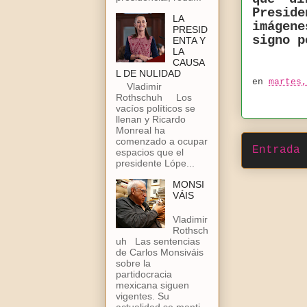
Presid
LA
imágen
PRESID
signo p
ENTA Y
LA
CAUSA
L DE NULIDAD
en
martes,
Vladimir
Rothschuh Los
vacíos políticos se
llenan y Ricardo
Monreal ha
comenzado a ocupar
Entrada 
espacios que el
presidente Lópe...
MONSI
VÁIS
Vladimir
Rothsch
uh Las sentencias
de Carlos Monsiváis
sobre la
partidocracia
mexicana siguen
vigentes. Su
actualidad se manti...