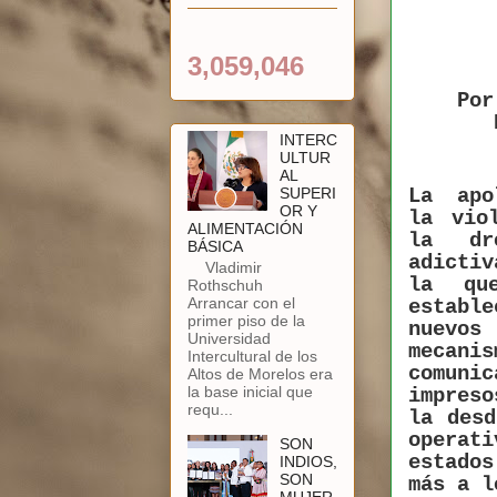
3,059,046
Por
INTERC
ULTUR
AL
La apo
SUPERI
OR Y
la vio
ALIMENTACIÓN
la dr
BÁSICA
adicti
Vladimir
la qu
Rothschuh
Arrancar con el
estable
primer piso de la
nuevos
Universidad
mecani
Intercultural de los
comunic
Altos de Morelos era
la base inicial que
impres
requ...
la desd
operati
SON
estado
INDIOS,
SON
más a l