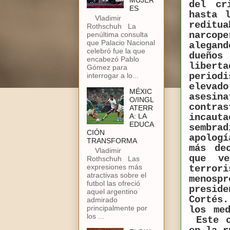
MUJER
del cr
ES
hasta 
Vladimir
reditu
Rothschuh La
narcope
penúltima consulta
que Palacio Nacional
alegand
celebró fue la que
dueños
encabezó Pablo
liber
Gómez para
period
interrogar a lo...
eleva
MÉXIC
asesin
O/INGL
contras
ATERR
A: LA
incaut
EDUCA
sembra
CIÓN
apolog
TRANSFORMA
más de
Vladimir
que ve
Rothschuh Las
expresiones más
terro
atractivas sobre el
menospr
futbol las ofreció
presid
aquel argentino
Cortés.
admirado
principalmente por
los me
los ...
Este 