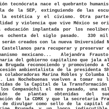
ión tecnócrata nace el quebranto humani
ula de la SEP, extinguiendo de las escu
 la estética y el civismo. Otra part
lidad y violencia que vive México se or
a educación implantada por los neoliber
os ochenta del siglo pasado.
330 mil
 serán creados con la nueva Universidad 
 Castellanos para recuperar y preservar 
manismo mexicano...
Alejandra Fraust
naria del gobierno capitalino que jala a
a Brugada reconociendo y promoviendo a 
cesión ambientalista de la presidenta S
s colaboradoras Marina Robles y Columba 
X. Las Nochebuenas vuelven a tomar su l
nidas de la Capital de la Transformación
 los Cempasúchil el mes pasado, una mil
cción de plantas obtenidas del su
ación de la CDMX y que la secretaria Fr
a de divulgar como sello de la capital d
rige Brugada y un logro indiscutibl