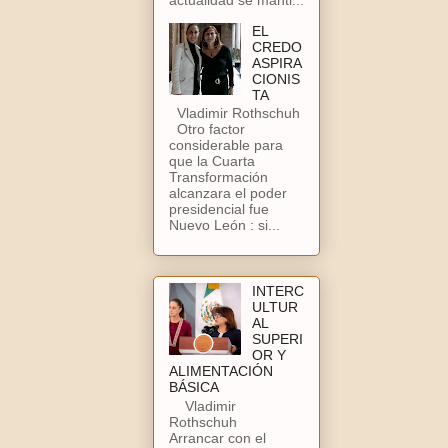
EL
CREDO
ASPIRA
CIONIS
TA
Vladimir Rothschuh
Otro factor
considerable para
que la Cuarta
Transformación
alcanzara el poder
presidencial fue
Nuevo León : si...
INTERC
ULTUR
AL
SUPERI
OR Y
ALIMENTACIÓN
BÁSICA
Vladimir
Rothschuh
Arrancar con el