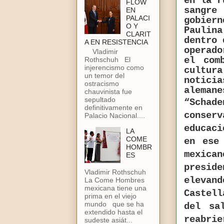
en la r
FLOW
sangre
EN
PALACI
gobiern
O Y
Paulin
CLARIT
dentro 
A EN RESISTENCIA
operad
Vladimir
el com
Rothschuh El
injerencismo como
cultur
un temor del
notici
ostracismo
alemane
chauvinista fue
sepultado
“Schad
definitivamente en
conserv
Palacio Nacional....
educaci
LA
COME
en ese
HOMBR
mexic
ES
presid
Vladimir Rothschuh
elev
La Come Hombres
mexicana tiene una
Castell
prima en el viejo
mundo que se ha
del sa
extendido hasta el
reabri
sudeste asiát...