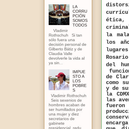
distors
LA
CORRU
curríc
PCIÓN
ética,
SOMOS
TODOS
crimina
Vladimir
la mal
Rothschuh Si tan
sólo fuera una
los añ
decisión personal de
lugares
Gilberto Bátiz y de
Claudia Valle
Rosario
devolverle la vida al
ya sin...
del hu
funcio
IMPUE
de Clar
STO A
LOS
como su
POBRE
y de su
S
la CDM
Vladimir Rothschuh
las ave
Seis sexenios de
hombres acaban de
fueron
ser humillados por
produ
una mujer y diez
conserv
secretarios de
encarg
gabinete
presidencial, redu...
que di