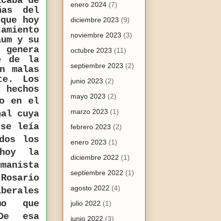
icaba de
enero 2024
(7)
ñas del
 que hoy
diciembre 2023
(9)
amiento
noviembre 2023
(3)
aum y su
 genera
octubre 2023
(11)
e de la
septiembre 2023
(2)
n malas
te. Los
junio 2023
(2)
s hechos
mayo 2023
(2)
o en el
marzo 2023
(1)
nal cuya
 se leía
febrero 2023
(2)
dos los
enero 2023
(1)
hoy la
diciembre 2022
(1)
manista
septiembre 2022
(1)
Rosario
agosto 2022
(4)
iberales
smo
que
julio 2022
(1)
De esa
junio 2022
(3)