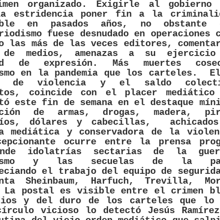
imen organizado. Exigirle al gobierno 
la estridencia poner fin a la criminali
able en pasados años, no obstante 
riodismo fuese desnudado en operaciones 
o las más de las veces editores, comenta
 de medios, amenazas a su ejercici
tad de expresión. Más muertes cose
ismo en la pandemia que los carteles.
E
do de violencia y el saldo colect
atos, coincide con el placer mediático
tó este fin de semana en el destaque mín
ación de armas, drogas, madera, pir
díos, dólares y cabecillas,
achicado
ía mediática y conservadora de la violen
cepcionante ocurre entre la prensa prog
nde idolatrías sectarias de la gue
rismo y las secuelas de la pan
eciando el trabajo del equipo de segurid
enta Sheinbaum, Harfuch, Trevilla, Mo
 La postal es visible entre el crimen b
dios y del duro de los carteles que lo 
círculo vicioso lo detectó Jesús Ramírez