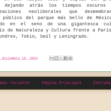
, dejando atrás los tiempos oscuros
izaciones neoliberales que desmembr
o público del parque más bello de Méxic
ndo en el seno de una gigantesca cu
is de Naturaleza y Cultura frente a Parí
ondres, Tokio, Seúl y Leningrado.
 diciembre 16, 2023
más reciente
Página Principal
Entrada