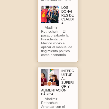
LOS
DONAI
RES DE
CLAUDI
A
Vladimir
Rothschuh El
pasado sábado la
Presidenta de
México volvió a
aplicar el manual de
fingimiento político
como economía...
INTERC
ULTUR
AL
SUPERI
OR Y
ALIMENTACIÓN
BÁSICA
Vladimir
Rothschuh
Arrancar con el