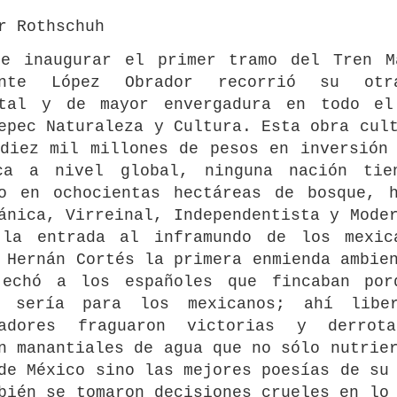
r Rothschuh
de inaugurar el primer tramo del Tren M
ente López Obrador recorrió su otr
ntal y de mayor envergadura en todo el
epec Naturaleza y Cultura. Esta obra cul
diez mil millones de pesos en inversión
ca a nivel global, ninguna nación tie
do en ochocientas hectáreas de bosque, h
ánica, Virreinal, Independentista y Mode
 la entrada al inframundo de los mexic
 Hernán Cortés la primera enmienda ambie
 echó a los españoles que fincaban por
o sería para los mexicanos; ahí libe
vadores fraguaron victorias y derrot
n manantiales de agua que no sólo nutrie
de México sino las mejores poesías de su
bién se tomaron decisiones crueles en lo