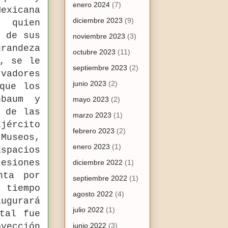
enero 2024
(7)
Mexicana
diciembre 2023
(9)
, quien
a de sus
noviembre 2023
(3)
randeza
octubre 2023
(11)
i, se le
septiembre 2023
(2)
vadores
junio 2023
(2)
que los
nbaum y
mayo 2023
(2)
n de las
marzo 2023
(1)
Ejército
febrero 2023
(2)
 Museos,
enero 2023
(1)
spacios
esiones
diciembre 2022
(1)
nta por
septiembre 2022
(1)
tiempo
agosto 2022
(4)
augurará
julio 2022
(1)
tal fue
yección
junio 2022
(3)