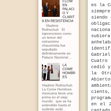
FLOW
es la C
EN
PALACI
siempr
O Y
CLARIT
siendo 
A EN RESISTENCIA
obliga
Vladimir
naciona
Rothschuh El
injerencismo como
subier
un temor del
ostracismo
anhela
chauvinista fue
identi
sepultado
definitivamente en
Gabriel
Palacio Nacional....
Cuatro 
LA
cedió y
COME
la Otr
HOMBR
ES
Abiert
ambien
Vladimir Rothschuh
La Come Hombres
ciento
mexicana tiene una
prima en el viejo
program
mundo que se ha
en el 
extendido hasta el
sudeste asiát...
cantad