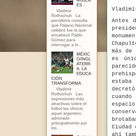
MUJER
ES
Vladimi
Vladimir
Rothschuh La
Antes 
penúltima consulta
que Palacio Nacional
presid
celebró fue la que
encabezó Pablo
monume
Gómez para
Chapult
interrogar a lo...
más de 
MÉXIC
es úni
O/INGL
ATERR
pareci
A: LA
prehisp
EDUCA
CIÓN
estaba
TRANSFORMA
decretó
Vladimir
Rothschuh Las
cuando
expresiones más
atractivas sobre el
espaci
futbol las ofreció
conser
aquel argentino
admirado
brotaba
principalmente por
Ciudad 
los ...
ahí tam