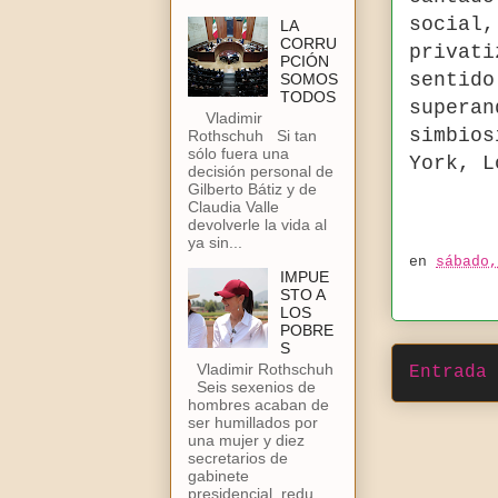
social
LA
CORRU
privat
PCIÓN
sentid
SOMOS
TODOS
supera
Vladimir
simbios
Rothschuh Si tan
sólo fuera una
York, L
decisión personal de
Gilberto Bátiz y de
Claudia Valle
devolverle la vida al
ya sin...
en
sábado,
IMPUE
STO A
LOS
POBRE
S
Vladimir Rothschuh
Entrada 
Seis sexenios de
hombres acaban de
ser humillados por
una mujer y diez
secretarios de
gabinete
presidencial, redu...