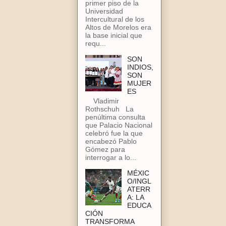
primer piso de la
Universidad
Intercultural de los
Altos de Morelos era
la base inicial que
requ...
SON
INDIOS,
SON
MUJER
ES
Vladimir
Rothschuh La
penúltima consulta
que Palacio Nacional
celebró fue la que
encabezó Pablo
Gómez para
interrogar a lo...
MÉXIC
O/INGL
ATERR
A: LA
EDUCA
CIÓN
TRANSFORMA