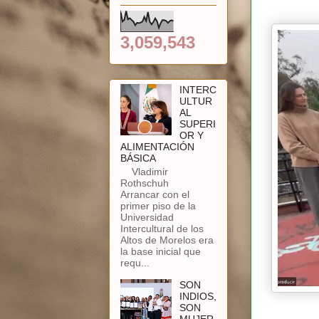
3,059,543
INTERC
ULTUR
AL
SUPERI
OR Y
ALIMENTACIÓN
BÁSICA
Vladimir
Rothschuh
Arrancar con el
primer piso de la
Universidad
Intercultural de los
Altos de Morelos era
la base inicial que
requ...
SON
INDIOS,
SON