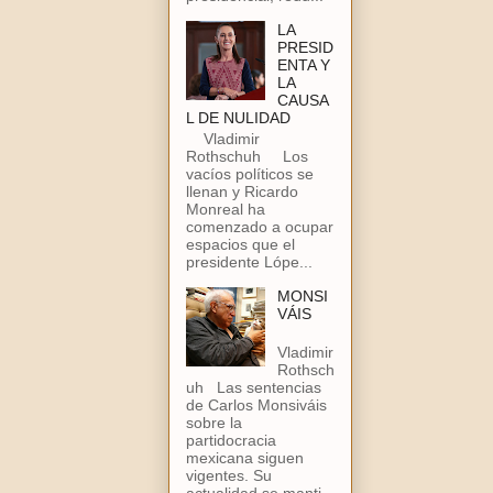
LA
PRESID
ENTA Y
LA
CAUSA
L DE NULIDAD
Vladimir
Rothschuh Los
vacíos políticos se
llenan y Ricardo
Monreal ha
comenzado a ocupar
espacios que el
presidente Lópe...
MONSI
VÁIS
Vladimir
Rothsch
uh Las sentencias
de Carlos Monsiváis
sobre la
partidocracia
mexicana siguen
vigentes. Su
actualidad se manti...