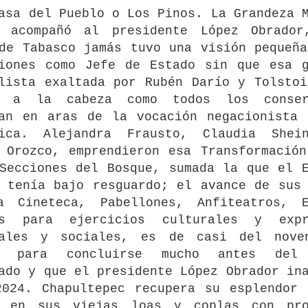
asa del Pueblo o Los Pinos. La Grandeza 
e acompañó al presidente López Obrador
de Tabasco jamás tuvo una visión pequeñ
ciones como Jefe de Estado sin que esa g
lista exaltada por Rubén Darío y Tolsto
a a la cabeza como todos los conser
ban en aras de la vocación negacionista 
fica. Alejandra Frausto, Claudia Shei
 Orozco, emprendieron esa Transformació
Secciones del Bosque, sumada la que el 
 tenía bajo resguardo; el avance de sus
a Cineteca, Pabellones, Anfiteatros, E
os para ejercicios culturales y expr
tales y sociales, es de casi del nove
, para concluirse mucho antes del 
ado y que el presidente López Obrador in
2024. Chapultepec recupera su esplendor 
o en sus viejas loas y coplas con pro