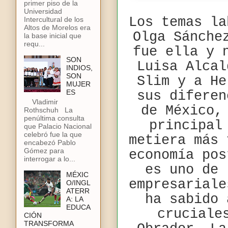
primer piso de la
Universidad
Los temas la
Intercultural de los
Altos de Morelos era
Olga Sánche
la base inicial que
requ...
fue ella y 
SON
Luisa Alcal
INDIOS,
SON
Slim y a He
MUJER
ES
sus diferen
Vladimir
de México,
Rothschuh La
penúltima consulta
principal
que Palacio Nacional
celebró fue la que
metiera más 
encabezó Pablo
Gómez para
economía pos
interrogar a lo...
es uno de 
MÉXIC
empresariale
O/INGL
ATERR
ha sabido 
A: LA
EDUCA
cruciale
CIÓN
TRANSFORMA