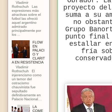
Obrador. La
Vladimir
proyecto del
Rothschuh Las
expresiones más
suma a su a
atractivas sobre el
futbol las ofreció
no obstan
aquel argentino
admirado
Grupo Banor
principalmente por
los ...
punto final
FLOW
estallar e
EN
fría so
PALACI
O Y
conservad
CLARIT
A EN RESISTENCIA
Vladimir
Rothschuh El
injerencismo como
un temor del
ostracismo
chauvinista fue
sepultado
definitivamente en
Palacio Nacional....
LA
COME