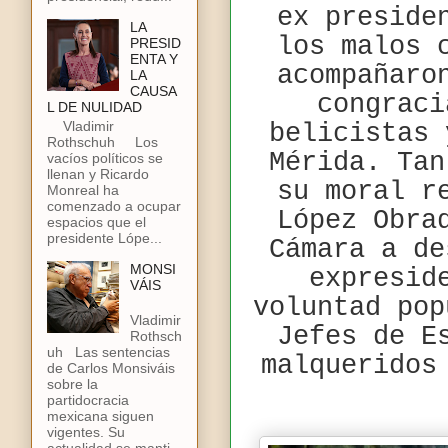
ex preside
LA
los malos 
PRESID
ENTA Y
acompañaro
LA
CAUSA
congraci
L DE NULIDAD
Vladimir
belicistas 
Rothschuh Los
Mérida. Tan
vacíos políticos se
llenan y Ricardo
su moral r
Monreal ha
comenzado a ocupar
López Obr
espacios que el
presidente Lópe...
Cámara a de
MONSI
expresid
VÁIS
voluntad pop
Vladimir
Jefes de E
Rothsch
uh Las sentencias
malqueridos
de Carlos Monsiváis
sobre la
partidocracia
mexicana siguen
vigentes. Su
actualidad se manti...