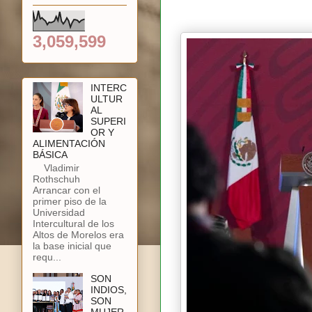
3,059,599
INTERC
ULTUR
AL
SUPERI
OR Y
ALIMENTACIÓN
BÁSICA
Vladimir
Rothschuh
Arrancar con el
primer piso de la
Universidad
Intercultural de los
Altos de Morelos era
la base inicial que
requ...
SON
INDIOS,
SON