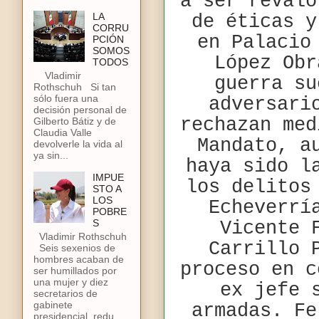
a ser revalo
LA
de éticas y
CORRU
en Palacio
PCIÓN
SOMOS
López Obr
TODOS
Vladimir
guerra su
Rothschuh Si tan
sólo fuera una
adversari
decisión personal de
rechazan med
Gilberto Bátiz y de
Claudia Valle
Mandato, a
devolverle la vida al
ya sin...
haya sido l
IMPUE
los delitos
STO A
LOS
Echeverrí
POBRE
S
Vicente
Vladimir Rothschuh
Carrillo 
Seis sexenios de
hombres acaban de
proceso en c
ser humillados por
una mujer y diez
ex jefe 
secretarios de
gabinete
armadas. Fe
presidencial, redu...