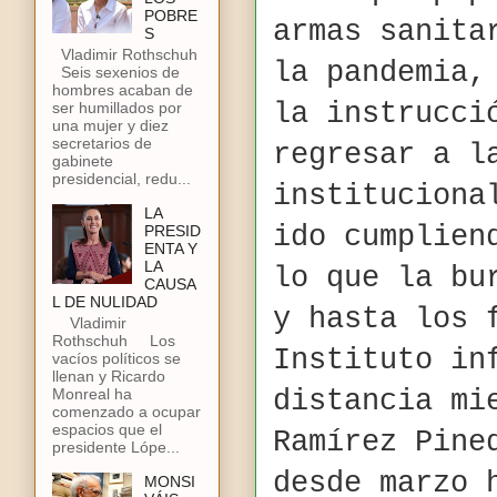
POBRE
armas sanita
S
Vladimir Rothschuh
la pandemia,
Seis sexenios de
hombres acaban de
la instrucci
ser humillados por
una mujer y diez
secretarios de
regresar a l
gabinete
presidencial, redu...
instituciona
LA
ido cumplien
PRESID
ENTA Y
LA
lo que la bu
CAUSA
L DE NULIDAD
y hasta los 
Vladimir
Rothschuh Los
Instituto in
vacíos políticos se
llenan y Ricardo
Monreal ha
distancia m
comenzado a ocupar
espacios que el
Ramírez Pine
presidente Lópe...
desde marzo 
MONSI