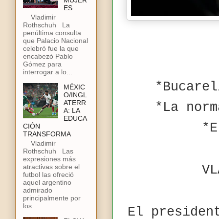
MUJER
ES
Vladimir
Rothschuh La
penúltima consulta
que Palacio Nacional
celebró fue la que
encabezó Pablo
Gómez para
interrogar a lo...
*Bucarel
MÉXIC
O/INGL
ATERR
*La norm
A: LA
EDUCA
*E
CIÓN
TRANSFORMA
Vladimir
Rothschuh Las
expresiones más
atractivas sobre el
VL
futbol las ofreció
aquel argentino
admirado
principalmente por
los ...
El presiden