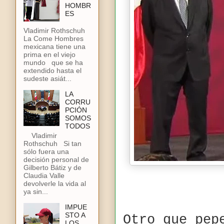
HOMBR
ES
Vladimir Rothschuh
La Come Hombres
mexicana tiene una
prima en el viejo
mundo que se ha
extendido hasta el
sudeste asiát...
LA
CORRU
PCIÓN
SOMOS
TODOS
Vladimir
Rothschuh Si tan
sólo fuera una
decisión personal de
Gilberto Bátiz y de
Claudia Valle
devolverle la vida al
ya sin...
IMPUE
STO A
Otro que pep
LOS