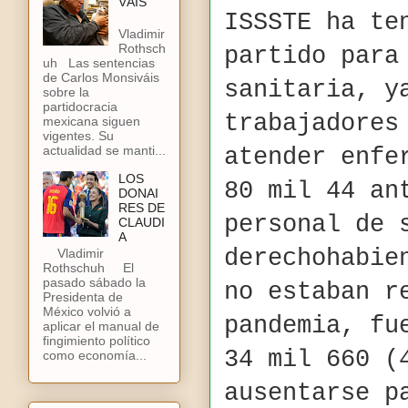
VÁIS
ISSSTE ha te
Vladimir
Rothsch
partido para
uh Las sentencias
de Carlos Monsiváis
sanitaria, y
sobre la
partidocracia
trabajadores
mexicana siguen
vigentes. Su
actualidad se manti...
atender enfe
LOS
80 mil 44 an
DONAI
RES DE
personal de 
CLAUDI
A
derechohabie
Vladimir
Rothschuh El
pasado sábado la
no estaban r
Presidenta de
México volvió a
pandemia, fu
aplicar el manual de
fingimiento político
34 mil 660 (
como economía...
ausentarse p