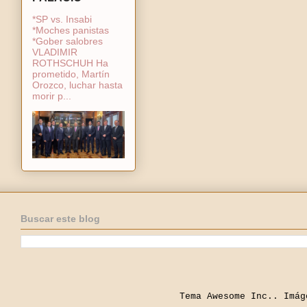
*SP vs. Insabi
*Moches panistas
*Gober salobres
VLADIMIR
ROTHSCHUH Ha
prometido, Martín
Orozco, luchar hasta
morir p...
Buscar este blog
Tema Awesome Inc.. Imá