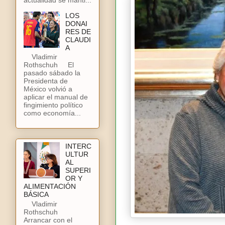
LOS
DONAI
RES DE
CLAUDI
A
Vladimir
Rothschuh El
pasado sábado la
Presidenta de
México volvió a
aplicar el manual de
fingimiento político
como economía...
INTERC
ULTUR
AL
SUPERI
OR Y
ALIMENTACIÓN
BÁSICA
Vladimir
Rothschuh
Arrancar con el