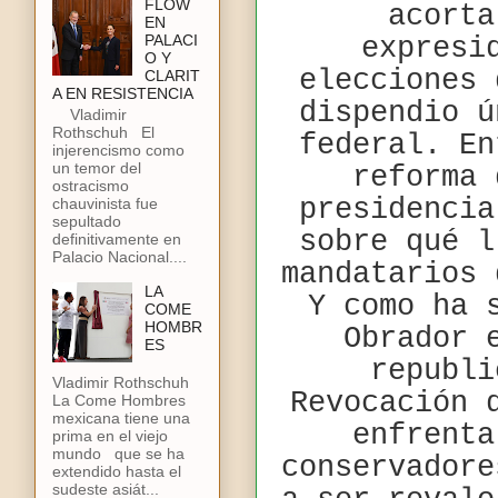
FLOW
acorta
EN
PALACI
expresi
O Y
elecciones 
CLARIT
A EN RESISTENCIA
dispendio ú
Vladimir
Rothschuh El
federal. En
injerencismo como
un temor del
reforma 
ostracismo
presidencia
chauvinista fue
sepultado
sobre qué l
definitivamente en
Palacio Nacional....
mandatarios 
LA
Y como ha 
COME
HOMBR
Obrador 
ES
republi
Vladimir Rothschuh
Revocación 
La Come Hombres
mexicana tiene una
enfrenta
prima en el viejo
mundo que se ha
conservadore
extendido hasta el
sudeste asiát...