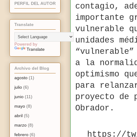
PERFIL DEL AUTOR
contagio, ad
importante g
Translate
vulnerable q
unidades méd
Powered by
Translate
“vulnerable”
a la normali
Archivo del Blog
optimismo qu
agosto
(1)
para relanza
julio
(6)
proyecto de 
junio
(11)
mayo
(8)
Obrador.
abril
(5)
marzo
(8)
https://tw
febrero
(6)