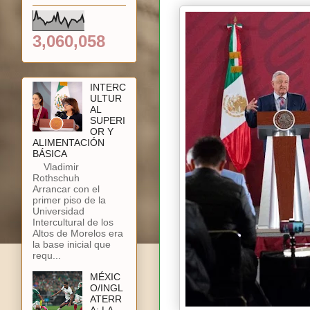
3,060,058
INTERC
ULTUR
AL
SUPERI
OR Y
ALIMENTACIÓN
BÁSICA
Vladimir
Rothschuh
Arrancar con el
primer piso de la
Universidad
Intercultural de los
Altos de Morelos era
la base inicial que
requ...
MÉXIC
O/INGL
ATERR