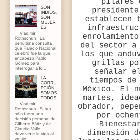
pilares 
SON
presidente
INDIOS,
establecen 
SON
MUJER
infraestruc
ES
Vladimir
enrolamiento
Rothschuh La
penúltima consulta
del sector a
que Palacio Nacional
los que andu
celebró fue la que
encabezó Pablo
grillas po
Gómez para
interrogar a lo...
señalar e
LA
tiempos de
CORRU
México. El n
PCIÓN
SOMOS
martes, idea
TODOS
Vladimir
Obrador, pepe
Rothschuh Si tan
por ochen
sólo fuera una
decisión personal de
Bienesta
Gilberto Bátiz y de
Claudia Valle
dimensión d
devolverle la vida al
ya sin...