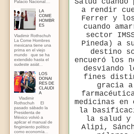
Salud cuando 
Palacio Nacional....
a rendir cu
LA
COME
Ferrer y lo
HOMBR
cuando amar
ES
sector IMS
Vladimir Rothschuh
La Come Hombres
Pineda) a s
mexicana tiene una
prima en el viejo
destino s
mundo que se ha
encueró los n
extendido hasta el
sudeste asiát...
desviando l
LOS
fines disti
DONAI
RES DE
gracia a
CLAUDI
farmacéutic
A
Vladimir
medicinas en 
Rothschuh El
pasado sábado la
la basificac
Presidenta de
la salud y
México volvió a
aplicar el manual de
Alipi, Sánc
fingimiento político
como economía...