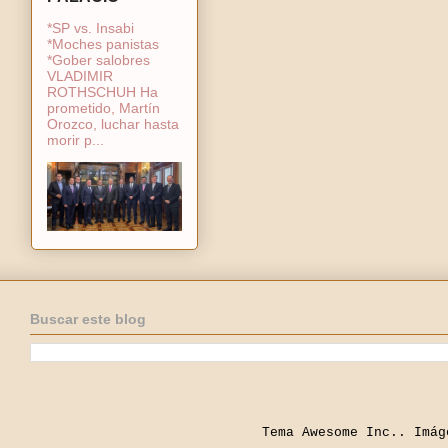
*SP vs. Insabi
*Moches panistas
*Gober salobres
VLADIMIR
ROTHSCHUH Ha
prometido, Martín
Orozco, luchar hasta
morir p...
Buscar este blog
Tema Awesome Inc.. Imá