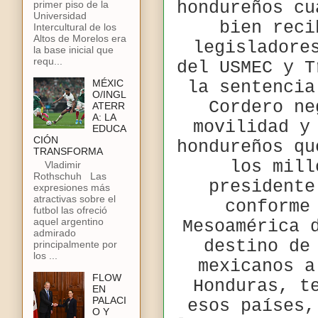
hondureños cu
primer piso de la
Universidad
bien reci
Intercultural de los
Altos de Morelos era
legisladore
la base inicial que
requ...
del USMEC y T
la sentencia
MÉXIC
O/INGL
Cordero ne
ATERR
A: LA
movilidad y
EDUCA
CIÓN
hondureños qu
TRANSFORMA
los mill
Vladimir
Rothschuh Las
presidente
expresiones más
atractivas sobre el
conforme
futbol las ofreció
aquel argentino
Mesoamérica 
admirado
destino de
principalmente por
los ...
mexicanos a
FLOW
Honduras, t
EN
PALACI
esos países,
O Y