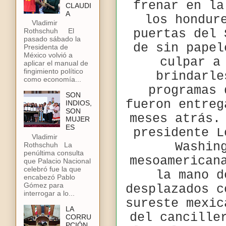
frenar en la
CLAUDI
A
los hondur
Vladimir
puertas del 
Rothschuh El
pasado sábado la
de sin papel
Presidenta de
México volvió a
culpar a
aplicar el manual de
fingimiento político
brindarle
como economía...
programas 
SON
fueron entreg
INDIOS,
SON
meses atrás.
MUJER
ES
presidente L
Vladimir
Washin
Rothschuh La
penúltima consulta
mesoamerican
que Palacio Nacional
celebró fue la que
la mano d
encabezó Pablo
Gómez para
desplazados c
interrogar a lo...
sureste mexic
LA
del cancille
CORRU
PCIÓN