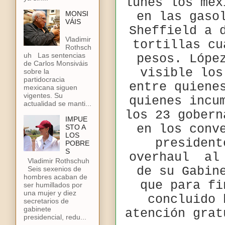
lunes los mex
MONSI
en las gaso
VÁIS
Sheffield a 
Vladimir
tortillas cu
Rothsch
uh Las sentencias
pesos. Lópe
de Carlos Monsiváis
visible los
sobre la
partidocracia
entre quiene
mexicana siguen
vigentes. Su
quienes incu
actualidad se manti...
los 23 gobern
IMPUE
en los conv
STO A
LOS
president
POBRE
S
overhaul
al
Vladimir Rothschuh
de su Gabin
Seis sexenios de
hombres acaban de
que para fi
ser humillados por
una mujer y diez
concluido 
secretarios de
gabinete
atención grat
presidencial, redu...