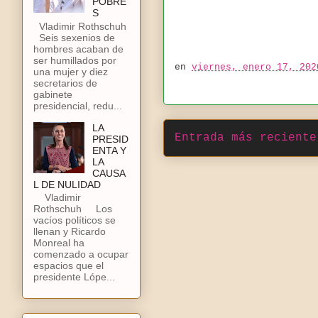
POBRE
S
Vladimir Rothschuh
Seis sexenios de
hombres acaban de
ser humillados por
en
viernes, enero 17, 202
una mujer y diez
secretarios de
gabinete
presidencial, redu...
LA
Entrada más reciente
PRESID
ENTA Y
LA
CAUSA
L DE NULIDAD
Vladimir
Rothschuh Los
vacíos políticos se
llenan y Ricardo
Monreal ha
comenzado a ocupar
espacios que el
presidente Lópe...