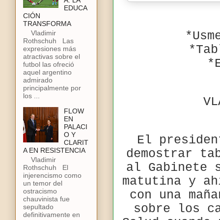
A: LA
EDUCA
CIÓN
TRANSFORMA
Vladimir
*Usm
Rothschuh Las
*Tab
expresiones más
atractivas sobre el
*
futbol las ofreció
aquel argentino
admirado
principalmente por
los ...
VL
FLOW
EN
PALACI
O Y
El presiden
CLARIT
A EN RESISTENCIA
demostrar ta
Vladimir
al Gabinete 
Rothschuh El
injerencismo como
matutina y ah
un temor del
ostracismo
con una maña
chauvinista fue
sobre los c
sepultado
definitivamente en