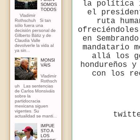
la política 
SOMOS
TODOS
el presiden
Vladimir
ruta huma
Rothschuh Si tan
sólo fuera una
ofreciéndoles
decisión personal de
Gilberto Bátiz y de
en Sembrando
Claudia Valle
devolverle la vida al
mandatario m
ya sin...
allá los g
MONSI
hondureños y
VÁIS
con los re
Vladimir
Rothsch
uh Las sentencias
de Carlos Monsiváis
sobre la
partidocracia
mexicana siguen
vigentes. Su
twitt
actualidad se manti...
IMPUE
STO A
LOS