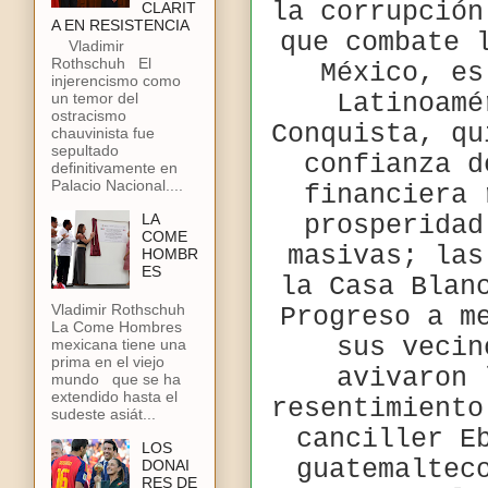
la corrupción
CLARIT
A EN RESISTENCIA
que combate 
Vladimir
Rothschuh El
México, es
injerencismo como
Latinoamé
un temor del
ostracismo
Conquista, qu
chauvinista fue
sepultado
confianza d
definitivamente en
Palacio Nacional....
financiera 
LA
prosperidad
COME
masivas; las
HOMBR
ES
la Casa Blan
Vladimir Rothschuh
Progreso a m
La Come Hombres
sus vecin
mexicana tiene una
prima en el viejo
avivaron 
mundo que se ha
extendido hasta el
resentimiento
sudeste asiát...
canciller E
LOS
guatemaltec
DONAI
RES DE