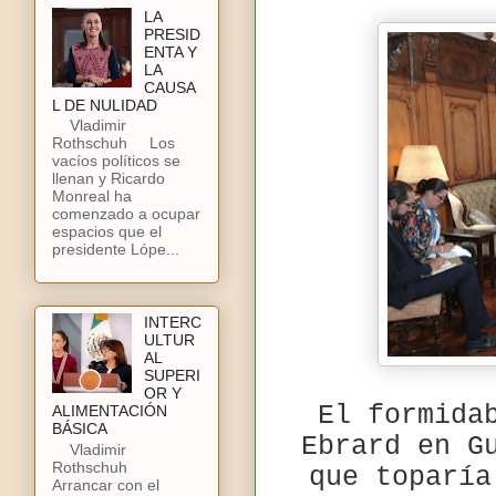
LA
PRESID
ENTA Y
LA
CAUSA
L DE NULIDAD
Vladimir
Rothschuh Los
vacíos políticos se
llenan y Ricardo
Monreal ha
comenzado a ocupar
espacios que el
presidente Lópe...
INTERC
ULTUR
AL
SUPERI
OR Y
El formida
ALIMENTACIÓN
BÁSICA
Ebrard en G
Vladimir
Rothschuh
que toparía
Arrancar con el