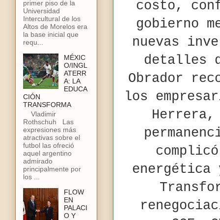
costo, con
primer piso de la
Universidad
Intercultural de los
gobierno m
Altos de Morelos era
la base inicial que
nuevas inve
requ...
detalles 
MÉXIC
O/INGL
ATERR
Obrador rec
A: LA
EDUCA
los empresar
CIÓN
TRANSFORMA
Herrera,
Vladimir
Rothschuh Las
expresiones más
permanenc
atractivas sobre el
futbol las ofreció
complicó
aquel argentino
admirado
energética 
principalmente por
los ...
Transfo
FLOW
EN
renegociac
PALACI
O Y