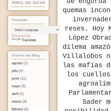
de engorda 
PERFIL DEL AUTOR
quemas incon
invernade
Translate
reses. Hoy 
Powered by
López Obra
Translate
dilema amazó
Villalobos n
Archivo del Blog
agosto
(1)
las mafias d
julio
(6)
los cuellos
junio
(11)
agroalim
mayo
(8)
Parlamenta
abril
(5)
Sader m
marzo
(8)
febrero
(6)