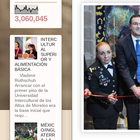
3,060,045
INTERC
ULTUR
AL
SUPERI
OR Y
ALIMENTACIÓN
BÁSICA
Vladimir
Rothschuh
Arrancar con el
primer piso de la
Universidad
Intercultural de los
Altos de Morelos era
la base inicial que
requ...
MÉXIC
O/INGL
ATERR