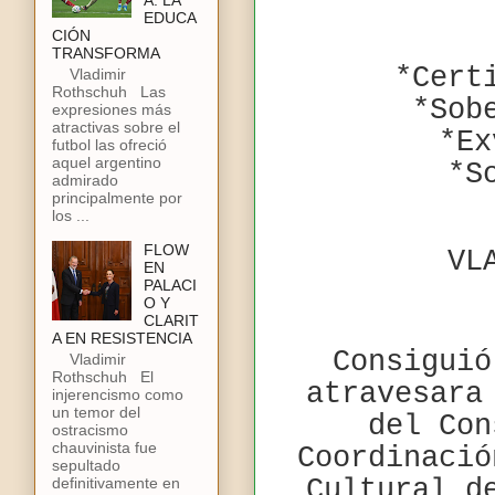
A: LA
EDUCA
CIÓN
TRANSFORMA
*Cert
Vladimir
Rothschuh Las
*Sob
expresiones más
atractivas sobre el
*Ex
futbol las ofreció
aquel argentino
*S
admirado
principalmente por
los ...
FLOW
VL
EN
PALACI
O Y
CLARIT
A EN RESISTENCIA
Consiguió
Vladimir
Rothschuh El
atravesara
injerencismo como
un temor del
del Con
ostracismo
chauvinista fue
Coordinació
sepultado
definitivamente en
Cultural d