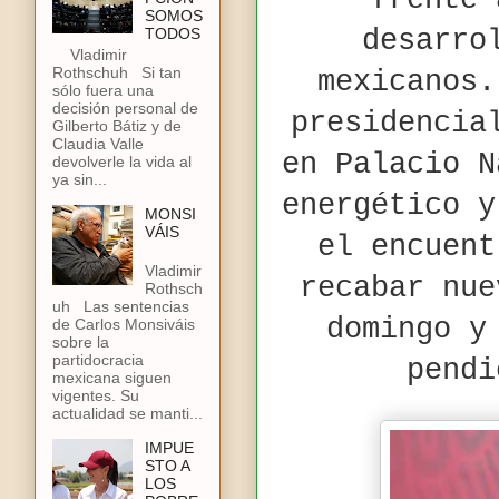
frente 
SOMOS
desarro
TODOS
Vladimir
Rothschuh Si tan
mexicanos.
sólo fuera una
decisión personal de
presidencia
Gilberto Bátiz y de
Claudia Valle
en Palacio N
devolverle la vida al
ya sin...
energético y
MONSI
VÁIS
el encuen
Vladimir
recabar nue
Rothsch
uh Las sentencias
domingo y
de Carlos Monsiváis
sobre la
partidocracia
pendi
mexicana siguen
vigentes. Su
actualidad se manti...
IMPUE
STO A
LOS