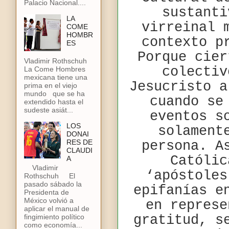
Palacio Nacional....
sustanti
LA
virreinal 
COME
HOMBR
contexto p
ES
Porque cier
Vladimir Rothschuh
colectiv
La Come Hombres
mexicana tiene una
Jesucristo a
prima en el viejo
mundo que se ha
cuando se
extendido hasta el
sudeste asiát...
eventos s
LOS
solament
DONAI
RES DE
persona. A
CLAUDI
Católic
A
Vladimir
‘apóstoles
Rothschuh El
pasado sábado la
epifanías e
Presidenta de
México volvió a
en represe
aplicar el manual de
gratitud, s
fingimiento político
como economía...