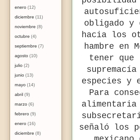
posibilidad
enero
(12)
autosuficie
diciembre
(11)
obligado y 
noviembre
(8)
hacia los o
octubre
(4)
hambre en M
septiembre
(7)
agosto
(10)
tener que 
julio
(2)
supremacía
junio
(13)
especies y 
mayo
(14)
Para conse
abril
(9)
alimentaria
marzo
(6)
febrero
(9)
subsecretar
enero
(16)
señaló los p
diciembre
(8)
mexicano 