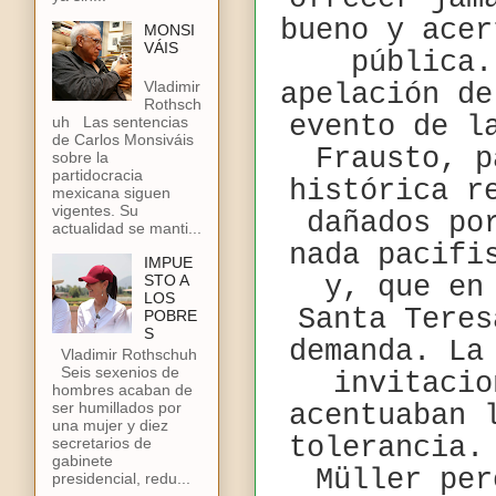
bueno y acer
MONSI
VÁIS
pública.
Vladimir
apelación de
Rothsch
evento de l
uh Las sentencias
de Carlos Monsiváis
Frausto, p
sobre la
partidocracia
histórica r
mexicana siguen
vigentes. Su
dañados po
actualidad se manti...
nada pacifi
IMPUE
STO A
y, que en
LOS
Santa Teres
POBRE
S
demanda. La
Vladimir Rothschuh
Seis sexenios de
invitacio
hombres acaban de
ser humillados por
acentuaban 
una mujer y diez
tolerancia.
secretarios de
gabinete
Müller per
presidencial, redu...