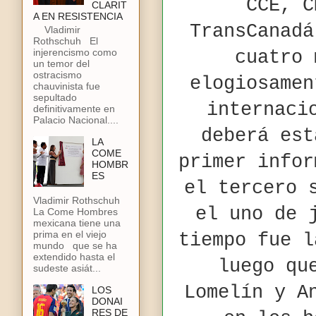
CCE, C
CLARIT
A EN RESISTENCIA
TransCanadá
Vladimir
Rothschuh El
injerencismo como
cuatro 
un temor del
ostracismo
elogiosamen
chauvinista fue
sepultado
internaci
definitivamente en
Palacio Nacional....
deberá est
LA
COME
primer infor
HOMBR
ES
el tercero 
Vladimir Rothschuh
el uno de 
La Come Hombres
mexicana tiene una
prima en el viejo
tiempo fue l
mundo que se ha
extendido hasta el
luego qu
sudeste asiát...
Lomelín y A
LOS
DONAI
RES DE