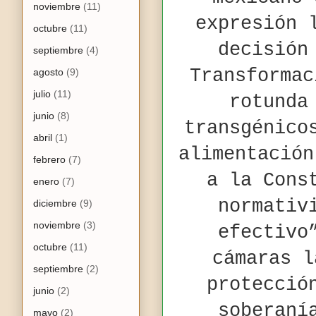
noviembre
(11)
expresión 
octubre
(11)
decisión
septiembre
(4)
Transformac
agosto
(9)
julio
(11)
rotunda
junio
(8)
transgénico
abril
(1)
alimentación
febrero
(7)
a la Cons
enero
(7)
normativ
diciembre
(9)
noviembre
(3)
efectiv
octubre
(11)
cámaras l
septiembre
(2)
protecció
junio
(2)
soberaní
mayo
(2)