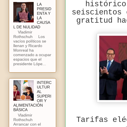
histórico
LA
PRESID
seiscientos 
ENTA Y
LA
gratitud ha
CAUSA
L DE NULIDAD
Vladimir
Rothschuh Los
vacíos políticos se
llenan y Ricardo
Monreal ha
comenzado a ocupar
espacios que el
presidente Lópe...
INTERC
ULTUR
AL
SUPERI
OR Y
ALIMENTACIÓN
BÁSICA
Vladimir
Tarifas elé
Rothschuh
Arrancar con el