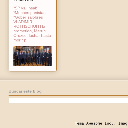
*SP vs. Insabi
*Moches panistas
*Gober salobres
VLADIMIR
ROTHSCHUH Ha
prometido, Martín
Orozco, luchar hasta
morir p...
Buscar este blog
Tema Awesome Inc.. Imá