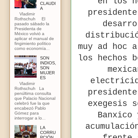
en los h
CLAUDI
A
presidente
Vladimir
Rothschuh El
desarro
pasado sábado la
Presidenta de
distribuci
México volvió a
aplicar el manual de
fingimiento político
muy ad hoc a
como economía...
los hechos b
SON
INDIOS,
mexica
SON
MUJER
ES
electrici
Vladimir
Rothschuh La
presidente
penúltima consulta
que Palacio Nacional
exegesis s
celebró fue la que
encabezó Pablo
Banxico 
Gómez para
interrogar a lo...
acumulació
LA
CORRU
PCIÓN