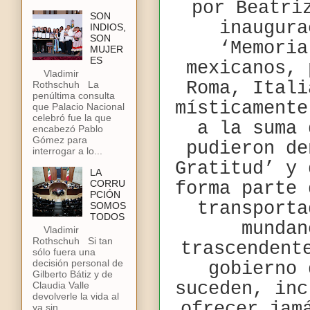
por Beatri
SON
inaugura
INDIOS,
SON
‘Memoria
MUJER
ES
mexicanos, 
Vladimir
Roma, Itali
Rothschuh La
penúltima consulta
místicamente
que Palacio Nacional
celebró fue la que
a la suma 
encabezó Pablo
Gómez para
pudieron de
interrogar a lo...
Gratitud’ y 
LA
CORRU
forma parte 
PCIÓN
transporta
SOMOS
TODOS
mundan
Vladimir
Rothschuh Si tan
trascendent
sólo fuera una
decisión personal de
gobierno 
Gilberto Bátiz y de
suceden, inc
Claudia Valle
devolverle la vida al
ofrecer jam
ya sin...