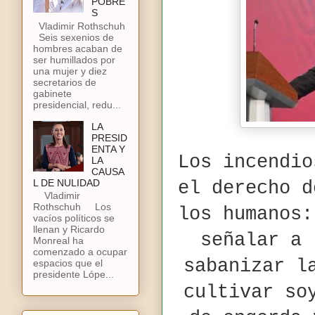
POBRE
S
Vladimir Rothschuh
Seis sexenios de
hombres acaban de
ser humillados por
una mujer y diez
secretarios de
gabinete
presidencial, redu...
LA
PRESID
ENTA Y
Los incendio
LA
CAUSA
L DE NULIDAD
el derecho d
Vladimir
Rothschuh Los
los humanos:
vacíos políticos se
llenan y Ricardo
señalar a 
Monreal ha
comenzado a ocupar
sabanizar l
espacios que el
presidente Lópe...
cultivar so