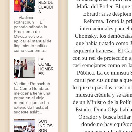
RES DE
Mafia del Poder. El que n
CLAUDI
A
Ebrard: si se desplo
Vladimir
Reforma. Tomó la prim
Rothschuh El
pasado sábado la
internacionales para 
Presidenta de
Chomsky, los demócratas gr
México volvió a
aplicar el manual de
que había tratado como J
fingimiento político
izquierda francesa.
El Can
como economía...
con su red de protección 
LA
COME
casi semejantes como en l
HOMBR
Pública. La ex ministra
ES
curul por sus dudas a que
Vladimir Rothschuh
lo que en pasadas ocasione
La Come Hombres
mexicana tiene una
muestra crédula y se asu
prima en el viejo
de un Ministro de la Políti
mundo que se ha
extendido hasta el
Estado. Doña Olga habla 
sudeste asiát...
Obrador y busca brillar 
SON
donde no hay equívoco
INDIOS,
SON
mueven en la elíptica