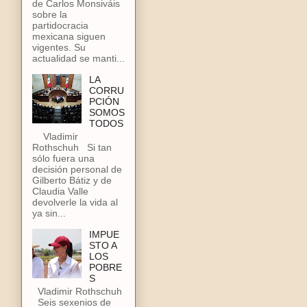
de Carlos Monsiváis
sobre la
partidocracia
mexicana siguen
vigentes. Su
actualidad se manti...
LA
CORRU
PCIÓN
SOMOS
TODOS
Vladimir
Rothschuh Si tan
sólo fuera una
decisión personal de
Gilberto Bátiz y de
Claudia Valle
devolverle la vida al
ya sin...
IMPUE
STO A
LOS
POBRE
S
Vladimir Rothschuh
Seis sexenios de