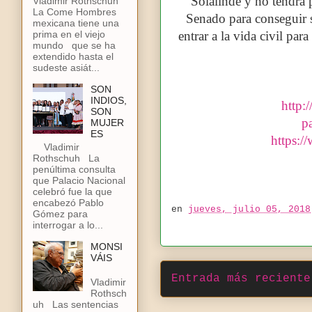
Solalinde y no tendrá
Vladimir Rothschuh
La Come Hombres
Senado para conseguir s
mexicana tiene una
entrar a la vida civil pa
prima en el viejo
mundo que se ha
extendido hasta el
sudeste asiát...
SON
INDIOS,
http:
SON
p
MUJER
ES
https:
Vladimir
Rothschuh La
penúltima consulta
que Palacio Nacional
celebró fue la que
encabezó Pablo
en
jueves, julio 05, 2018
Gómez para
interrogar a lo...
MONSI
VÁIS
Entrada más reciente
Vladimir
Rothsch
uh Las sentencias