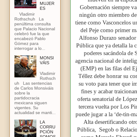
MUJER
Gobernación siempre va
ES
ningún otro miembro del 
Vladimir
Rothschuh La
tiene como Vasconcelos un
penúltima consulta
que Palacio Nacional
del Peje como primer ma
celebró fue la que
Alfonso Durazo senador e
encabezó Pablo
Gómez para
Pública que ya detalla la 
interrogar a lo...
poderes sacándola de S
MONSI
agencia nacional de inteli
VÁIS
(EMP) en las filas del 
Vladimir
Téllez debe honrar su co
Rothsch
su voto para tener que im
uh Las sentencias
de Carlos Monsiváis
fines y acabar traiciona
sobre la
partidocracia
oferta senatorial de Lóp
mexicana siguen
tercera vuelta por Los 
vigentes. Su
actualidad se manti...
puede jugar a la ‘de-tin-m
Alta desertificando otr
LA
CORRU
Pública,
Segob o Relacio
PCIÓN
SOMOS