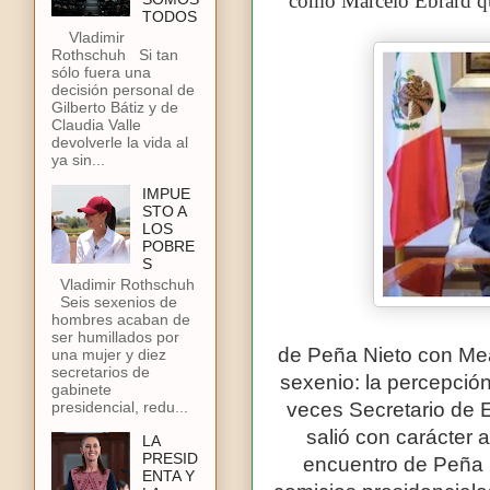
como Marcelo Ebrard qu
TODOS
Vladimir
Rothschuh Si tan
sólo fuera una
decisión personal de
Gilberto Bátiz y de
Claudia Valle
devolverle la vida al
ya sin...
IMPUE
STO A
LOS
POBRE
S
Vladimir Rothschuh
Seis sexenios de
hombres acaban de
ser humillados por
de Peña Nieto con Mea
una mujer y diez
secretarios de
sexenio: la percepció
gabinete
presidencial, redu...
veces Secretario de E
salió con carácter 
LA
PRESID
encuentro de Peña 
ENTA Y