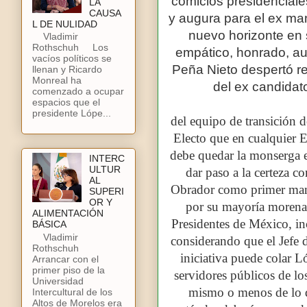
comicios presidenciale
LA
CAUSA
y augura para el ex ma
L DE NULIDAD
nuevo horizonte en
Vladimir
Rothschuh Los
empático, honrado, au
vacíos políticos se
Peña Nieto despertó re
llenan y Ricardo
Monreal ha
del ex candidato
comenzado a ocupar
espacios que el
presidente Lópe...
del equipo de transición 
Electo que en cualquier E
debe quedar la monserga el
INTERC
ULTUR
dar paso a la certeza c
AL
Obrador como primer mand
SUPERI
OR Y
por su mayoría morena 
ALIMENTACIÓN
Presidentes de México, in
BÁSICA
Vladimir
considerando que el Jefe 
Rothschuh
iniciativa puede colar 
Arrancar con el
primer piso de la
servidores públicos de lo
Universidad
mismo o menos de lo q
Intercultural de los
Altos de Morelos era