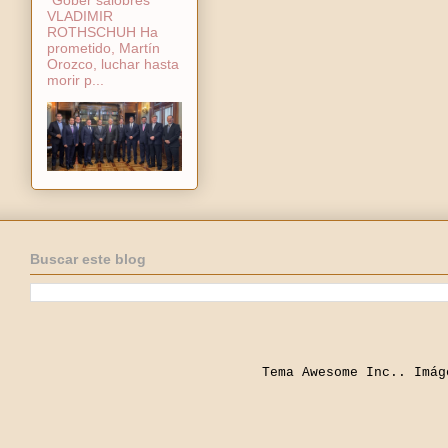
VLADIMIR
ROTHSCHUH Ha
prometido, Martín
Orozco, luchar hasta
morir p...
Buscar este blog
Tema Awesome Inc.. Imá