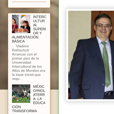
INTERC
ULTUR
AL
SUPERI
OR Y
ALIMENTACIÓN
BÁSICA
Vladimir
Rothschuh
Arrancar con el
primer piso de la
Universidad
Intercultural de los
Altos de Morelos era
la base inicial que
requ...
MÉXIC
O/INGL
ATERR
A: LA
EDUCA
CIÓN
TRANSFORMA