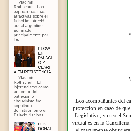
Vladimir
Rothschuh Las
expresiones más
atractivas sobre el
futbol las ofreció
aquel argentino
admirado
principalmente por
los ...
FLOW
EN
PALACI
O Y
CLARIT
A EN RESISTENCIA
Vladimir
Rothschuh El
injerencismo como
un temor del
ostracismo
Los acompañantes del ca
chauvinista fue
sepultado
protección en caso de que 
definitivamente en
Legislativo, ya sea el Se
Palacio Nacional....
virtual es en la Canciller
LOS
DONAI
el macuspense obtuviera e