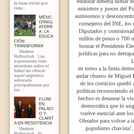
estándar debería sumar de
la base inicial que
ministros y jueces del P
requ...
autónomos y desconcentra
MÉXIC
O/INGL
consejeros del INE, los 
ATERR
Diputados y comisionad
A: LA
EDUCA
millón de pesos o 700 m
CIÓN
honrar el Presidente Ele
TRANSFORMA
Vladimir
jurídicas para no derra
Rothschuh Las
expresiones más
atractivas sobre el
en torno a la fiesta dem
futbol las ofreció
andar chueco de Miguel 
aquel argentino
admirado
de los comicios quedó a
principalmente por
los ...
políticas reconociendo el
hechos es desasear la vi
FLOW
EN
democrática que lo ung
PALACI
vuelve esencial ante lo
O Y
CLARIT
Obrador para volver a iz
A EN RESISTENCIA
populismo chavista’,
Vladimir
Rothschuh El