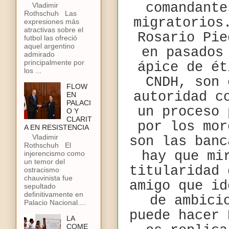
comandante
Vladimir
Rothschuh Las
migratorios
expresiones más
atractivas sobre el
Rosario Pie
futbol las ofreció
aquel argentino
en pasados
admirado
principalmente por
ápice de ét
los ...
CNDH, son 
FLOW
autoridad c
EN
PALACI
un proceso 
O Y
CLARIT
por los mor
A EN RESISTENCIA
Vladimir
son las banc
Rothschuh El
hay que mi
injerencismo como
un temor del
titularidad 
ostracismo
chauvinista fue
amigo que id
sepultado
definitivamente en
de ambici
Palacio Nacional....
puede hacer 
LA
COME