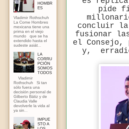
es replica
HOMBR
pide f
ES
millonari
Vladimir Rothschuh
La Come Hombres
concluir la
mexicana tiene una
prima en el viejo
fusionar la
mundo que se ha
el Consejo, 
extendido hasta el
sudeste asiát...
y,
erradi
LA
CORRU
PCIÓN
SOMOS
TODOS
Vladimir
Rothschuh Si tan
sólo fuera una
decisión personal de
Gilberto Bátiz y de
Claudia Valle
devolverle la vida al
ya sin...
IMPUE
STO A
LOS