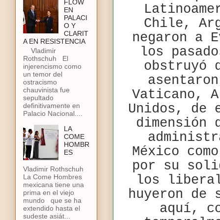
FLOW
Latinoame
EN
PALACI
Chile, Ar
O Y
CLARIT
negaron a E
A EN RESISTENCIA
los pasado
Vladimir
Rothschuh El
obstruyó 
injerencismo como
un temor del
asentaron
ostracismo
chauvinista fue
Vaticano, A
sepultado
definitivamente en
Unidos, de 
Palacio Nacional....
dimensión 
LA
administr
COME
HOMBR
México como
ES
por su soli
Vladimir Rothschuh
los libera
La Come Hombres
mexicana tiene una
huyeron de 
prima en el viejo
mundo que se ha
aquí, c
extendido hasta el
sudeste asiát...