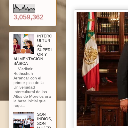
3,059,362
INTERC
ULTUR
AL
SUPERI
OR Y
ALIMENTACIÓN
BÁSICA
Vladimir
Rothschuh
Arrancar con el
primer piso de la
Universidad
Intercultural de los
Altos de Morelos era
la base inicial que
requ...
SON
INDIOS,
SON