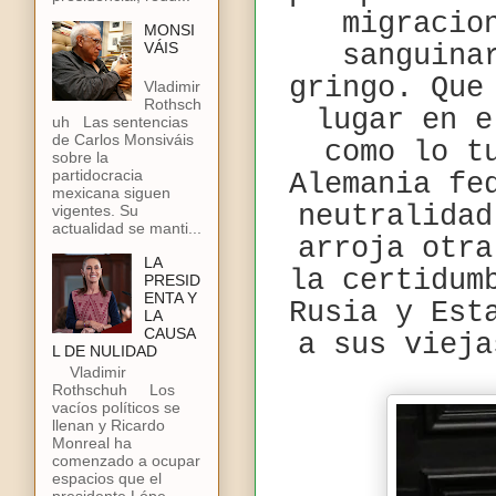
migracio
MONSI
VÁIS
sanguina
gringo. Que
Vladimir
Rothsch
lugar en e
uh Las sentencias
de Carlos Monsiváis
como lo t
sobre la
partidocracia
Alemania fe
mexicana siguen
neutralidad
vigentes. Su
actualidad se manti...
arroja otra
LA
la certidum
PRESID
ENTA Y
Rusia y Est
LA
CAUSA
a sus vieja
L DE NULIDAD
Vladimir
Rothschuh Los
vacíos políticos se
llenan y Ricardo
Monreal ha
comenzado a ocupar
espacios que el
presidente Lópe...