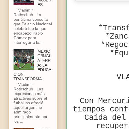
MUJER
ES
Vladimir
Rothschuh La
penúltima consulta
que Palacio Nacional
*Trans
celebró fue la que
encabezó Pablo
*Zanc
Gómez para
interrogar a lo...
*Regoc
MÉXIC
*Equ
O/INGL
ATERR
A: LA
EDUCA
CIÓN
VL
TRANSFORMA
Vladimir
Rothschuh Las
expresiones más
atractivas sobre el
Con Mercur
futbol las ofreció
aquel argentino
tiempos conf
admirado
Caída del
principalmente por
los ...
recuper