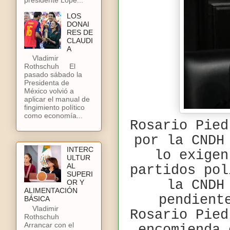
LOS
DONAI
RES DE
CLAUDI
A
Vladimir
Rothschuh El
pasado sábado la
Presidenta de
México volvió a
aplicar el manual de
fingimiento político
como economía...
Rosario Pied
por la CNDH
INTERC
lo exigen
ULTUR
AL
partidos pol
SUPERI
la CNDH
OR Y
ALIMENTACIÓN
pendient
BÁSICA
Vladimir
Rosario Pied
Rothschuh
Arrancar con el