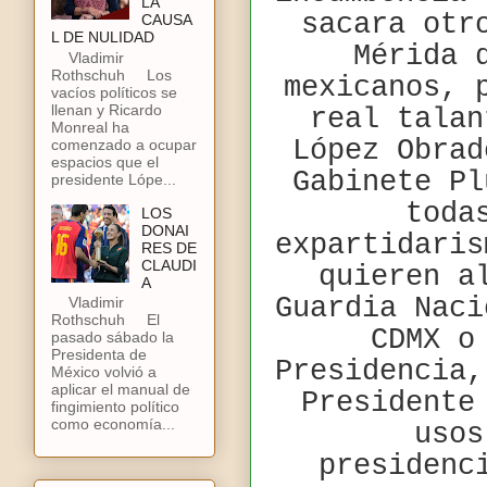
LA
sacara otr
CAUSA
L DE NULIDAD
Mérida 
Vladimir
Rothschuh Los
mexicanos, 
vacíos políticos se
llenan y Ricardo
real talan
Monreal ha
López Obrad
comenzado a ocupar
espacios que el
Gabinete Pl
presidente Lópe...
toda
LOS
DONAI
expartidaris
RES DE
CLAUDI
quieren a
A
Guardia Naci
Vladimir
Rothschuh El
CDMX o
pasado sábado la
Presidenta de
Presidencia,
México volvió a
aplicar el manual de
Presidente
fingimiento político
como economía...
usos
presidenc