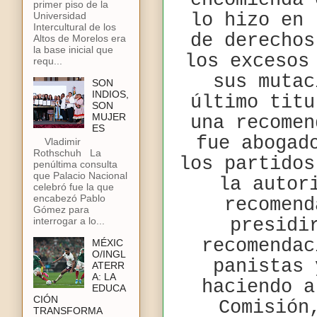
encomienda 
primer piso de la
lo hizo en 
Universidad
Intercultural de los
de derechos
Altos de Morelos era
la base inicial que
los excesos
requ...
sus mutac
SON
INDIOS,
último titu
SON
MUJER
una recomen
ES
fue abogad
Vladimir
Rothschuh La
los partidos
penúltima consulta
que Palacio Nacional
la autor
celebró fue la que
encabezó Pablo
recomend
Gómez para
interrogar a lo...
presidi
recomendac
MÉXIC
O/INGL
panistas 
ATERR
A: LA
haciendo a
EDUCA
CIÓN
Comisión
TRANSFORMA