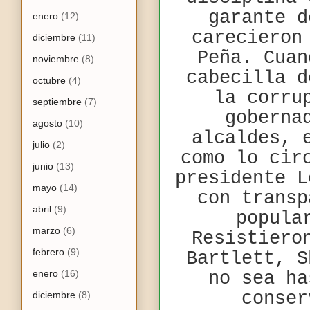
garante d
enero
(12)
carecieron
diciembre
(11)
Peña. Cuan
noviembre
(8)
cabecilla d
octubre
(4)
la corru
septiembre
(7)
goberna
agosto
(10)
alcaldes, 
julio
(2)
como lo cir
junio
(13)
presidente L
mayo
(14)
con transp
abril
(9)
popula
marzo
(6)
Resistiero
febrero
(9)
Bartlett, S
enero
(16)
no sea ha
conser
diciembre
(8)