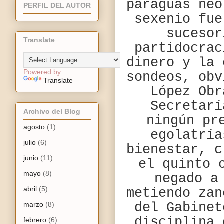
paraguas neo
PERFIL DEL AUTOR
sexenio fue
sucesor
Translate
partidocrac
dinero y la 
Powered by
sondeos, obv
Translate
López Ob
Secretarí
Archivo del Blog
ningún pr
agosto
(1)
egolatría
julio
(6)
bienestar, c
junio
(11)
el quinto 
mayo
(8)
negado a
abril
(5)
metiendo zan
marzo
(8)
del Gabinet
disciplina 
febrero
(6)