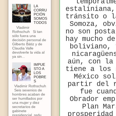
temporalm
LA
estaliniana,
CORRU
PCIÓN
tránsito o l
SOMOS
Somoza, obv
TODOS
Vladimir
no son posta
Rothschuh Si tan
sólo fuera una
hay mucho de
decisión personal de
Gilberto Bátiz y de
boliviano, 
Claudia Valle
nicaragüen
devolverle la vida al
ya sin...
aún, con la
IMPUE
tiene a los 
STO A
LOS
México sol
POBRE
S
partir del 
Vladimir Rothschuh
fue cuan
Seis sexenios de
hombres acaban de
Obrador emp
ser humillados por
una mujer y diez
Plan Mar
secretarios de
gabinete
prosperidad
presidencial, redu...