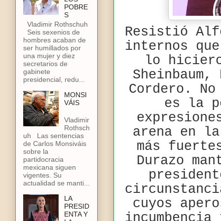
POBRE
S
Vladimir Rothschuh
Resistió Alf
Seis sexenios de
hombres acaban de
internos que
ser humillados por
una mujer y diez
lo hicier
secretarios de
gabinete
Sheinbaum, 
presidencial, redu...
Cordero. No
MONSI
es la p
VÁIS
expresione
Vladimir
Rothsch
arena en la
uh Las sentencias
más fuerte
de Carlos Monsiváis
sobre la
Durazo man
partidocracia
mexicana siguen
president
vigentes. Su
actualidad se manti...
circunstanci
LA
cuyos apero
PRESID
ENTA Y
incumbencia 