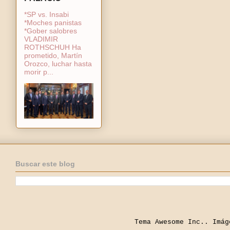
*SP vs. Insabi
*Moches panistas
*Gober salobres
VLADIMIR
ROTHSCHUH Ha
prometido, Martín
Orozco, luchar hasta
morir p...
Buscar este blog
Tema Awesome Inc.. Imá